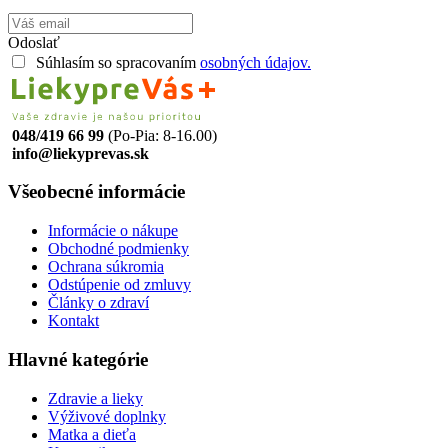
Odoslať
Súhlasím so spracovaním
osobných údajov.
048/419 66 99
(Po-Pia: 8-16.00)
info@liekyprevas.sk
Všeobecné informácie
Informácie o nákupe
Obchodné podmienky
Ochrana súkromia
Odstúpenie od zmluvy
Články o zdraví
Kontakt
Hlavné kategórie
Zdravie a lieky
Výživové doplnky
Matka a dieťa