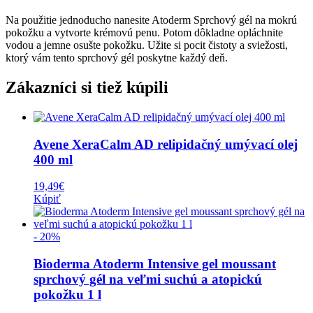
Na použitie jednoducho nanesite Atoderm Sprchový gél na mokrú
pokožku a vytvorte krémovú penu. Potom dôkladne opláchnite
vodou a jemne osušte pokožku. Užite si pocit čistoty a sviežosti,
ktorý vám tento sprchový gél poskytne každý deň.
Zákazníci si tiež kúpili
Avene XeraCalm AD relipidačný umývací olej
400 ml
19,49
€
Kúpiť
- 20%
Bioderma Atoderm Intensive gel moussant
sprchový gél na veľmi suchú a atopickú
pokožku 1 l