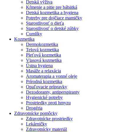
Detská výživa
Kŕmenie a pitie pre bábätká
Detská kozmetika a hygiena
Potreby pre dojčiace mamičky
Starostlivosť o dieťa
Starostlivosť o detské zúbky
Cumlíky
Kozmetika
Dermokozmetika
Telová kozmetika
Pleťová kozmetika
Vlasová kozmetika
Ústna hygiena
Masáže a relaxácia
Aromaterapia a vonné oleje
Prírodná kozmetika
Opaľovacie prípravky
Dezodoranty, antiperspiranty
Hygienické potreby
Prostriedky proti hmyzu
Drogéria
Zdravotnícke pomôcky
Zdravotnícke prostriedky
Lekárničky
Zdravotnícky materiál