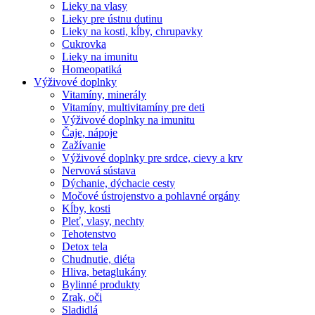
Lieky na vlasy
Lieky pre ústnu dutinu
Lieky na kosti, kĺby, chrupavky
Cukrovka
Lieky na imunitu
Homeopatiká
Výživové doplnky
Vitamíny, minerály
Vitamíny, multivitamíny pre deti
Výživové doplnky na imunitu
Čaje, nápoje
Zažívanie
Výživové doplnky pre srdce, cievy a krv
Nervová sústava
Dýchanie, dýchacie cesty
Močové ústrojenstvo a pohlavné orgány
Kĺby, kosti
Pleť, vlasy, nechty
Tehotenstvo
Detox tela
Chudnutie, diéta
Hliva, betaglukány
Bylinné produkty
Zrak, oči
Sladidlá