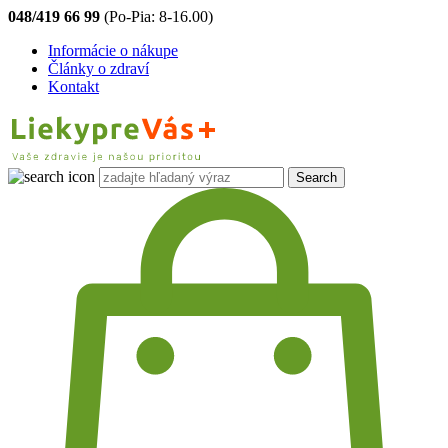
048/419 66 99
(Po-Pia: 8-16.00)
Informácie o nákupe
Články o zdraví
Kontakt