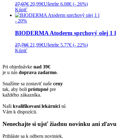
Pôvodná
Aktuálna
27,07
€
20,99
€
Ušetríte 6.08€ (
- 26%
)
cena
cena
Kúpiť
bola:
je:
27,07€.
20,99€.
- 20%
BIODERMA Atoderm sprchový olej 1 l
Pôvodná
Aktuálna
27,76
€
21,99
€
Ušetríte 5.77€ (
- 22%
)
cena
cena
Kúpiť
bola:
je:
27,76€.
21,99€.
Pri objednávke
nad 39€
je u nás
doprava zadarmo
.
Snažíme sa zostaviť naše
ceny
tak, aby boli
prístupné
pre
každého zákazníka.
Naši
kvalifikovaní lekárnici
sú
Vám k dispozícii.
Nenechajte si ujsť žiadnu novinku ani zľavu
Prihláste sa k odberu noviniek.