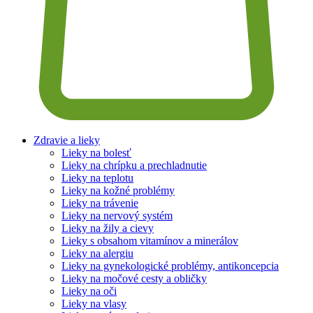
Zdravie a lieky
Lieky na bolesť
Lieky na chrípku a prechladnutie
Lieky na teplotu
Lieky na kožné problémy
Lieky na trávenie
Lieky na nervový systém
Lieky na žily a cievy
Lieky s obsahom vitamínov a minerálov
Lieky na alergiu
Lieky na gynekologické problémy, antikoncepcia
Lieky na močové cesty a obličky
Lieky na oči
Lieky na vlasy