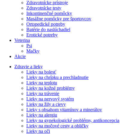
Zdravotnícke prístroje
Zdravotnícke testy
Inkontinenčné pomôcky
Masážne pomôcky pre športovcov
Ortopedické potreby
Batérie do naslúchadiel
Erotické potreby
Veterina
Psi
Mačky
Akcie
Zdravie a lieky
Lieky na bolesť
Lieky na chrípku a prechladnutie
Lieky na teplotu
Lieky na kožné problémy
Lieky na trávenie
Lieky na nervový systém
Lieky na žily a cievy
Lieky s obsahom vitamínov a minerálov
Lieky na alergiu
Lieky na gynekologické problémy, antikoncepcia
Lieky na močové cesty a obličky
Lieky na oči