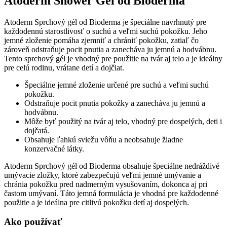
Atoderm Shower Gel od Bioderma
ml
Atoderm Sprchový gél od Bioderma je špeciálne navrhnutý pre
každodennú starostlivosť o suchú a veľmi suchú pokožku. Jeho
jemné zloženie pomáha zjemniť a chrániť pokožku, zatiaľ čo
zároveň odstraňuje pocit pnutia a zanecháva ju jemnú a hodvábnu.
Tento sprchový gél je vhodný pre použitie na tvár aj telo a je ideálny
pre celú rodinu, vrátane detí a dojčiat.
Špeciálne jemné zloženie určené pre suchú a veľmi suchú
pokožku.
Odstraňuje pocit pnutia pokožky a zanecháva ju jemnú a
hodvábnu.
Môže byť použitý na tvár aj telo, vhodný pre dospelých, deti i
dojčatá.
Obsahuje ľahkú sviežu vôňu a neobsahuje žiadne
konzervačné látky.
Atoderm Sprchový gél od Bioderma obsahuje špeciálne nedráždivé
umývacie zložky, ktoré zabezpečujú veľmi jemné umývanie a
chránia pokožku pred nadmerným vysušovaním, dokonca aj pri
častom umývaní. Táto jemná formulácia je vhodná pre každodenné
použitie a je ideálna pre citlivú pokožku detí aj dospelých.
Ako používať