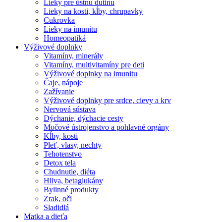
Lieky pre ústnu dutinu
Lieky na kosti, kĺby, chrupavky
Cukrovka
Lieky na imunitu
Homeopatiká
Výživové doplnky
Vitamíny, minerály
Vitamíny, multivitamíny pre deti
Výživové doplnky na imunitu
Čaje, nápoje
Zažívanie
Výživové doplnky pre srdce, cievy a krv
Nervová sústava
Dýchanie, dýchacie cesty
Močové ústrojenstvo a pohlavné orgány
Kĺby, kosti
Pleť, vlasy, nechty
Tehotenstvo
Detox tela
Chudnutie, diéta
Hliva, betaglukány
Bylinné produkty
Zrak, oči
Sladidlá
Matka a dieťa