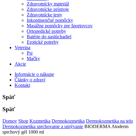
Zdravotnícky materiál
Zdravotnícke prístroje
Zdravotnícke testy
Inkontinenčné pomôcky
Masážne pomôcky pre športovcov
Ortopedické potreby
Batérie do naslúchadiel
Erotické potreby
Veterina
Psi
Mačky
Akcie
Informácie o nákupe
Články o zdraví
Kontakt
Späť
Späť
Domov
Shop
Kozmetika
Dermokozmetika
Dermokozmetika na telo
Dermokozmetika sprchovanie a umývanie
BIODERMA Atoderm
sprchový gél 1000 ml