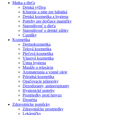
Matka a dieťa
Detská výživa
Kŕmenie a pitie pre bábätká
Detská kozmetika a hygiena
Potreby pre dojčiace mamičky
Starostlivosť o dieťa
Starostlivosť o detské zúbky
Cumlíky
Kozmetika
Dermokozmetika
Telová kozmetika
Pleťová kozmetika
Vlasová kozmetika
Ústna hygiena
Masáže a relaxácia
Aromaterapia a vonné oleje
Prírodná kozmetika
Opaľovacie prípravky
Dezodoranty, antiperspiranty
Hygienické potreby
Prostriedky proti hmyzu
Drogéria
Zdravotnícke pomôcky
Zdravotnícke prostriedky
Lekárničky