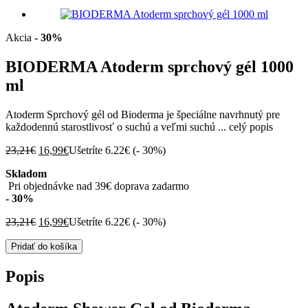
Akcia
- 30%
BIODERMA Atoderm sprchový gél 1000
ml
Atoderm Sprchový gél od Bioderma je špeciálne navrhnutý pre
každodennú starostlivosť o suchú a veľmi suchú ...
celý popis
Pôvodná
Aktuálna
23,21
€
16,99
€
Ušetríte 6.22€ (
- 30%
)
cena
cena
Skladom
bola:
je:
Pri objednávke nad 39€ doprava zadarmo
23,21€.
16,99€.
- 30%
Pôvodná
Aktuálna
23,21
€
16,99
€
Ušetríte 6.22€ (
- 30%
)
cena
cena
množstvo
bola:
je:
Pridať do košíka
BIODERMA
23,21€.
16,99€.
Atoderm
Popis
sprchový
gél
1000