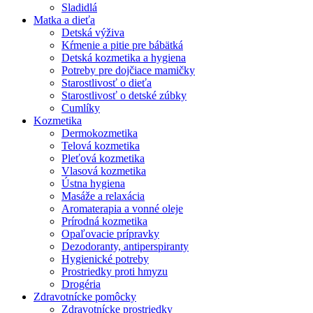
Sladidlá
Matka a dieťa
Detská výživa
Kŕmenie a pitie pre bábätká
Detská kozmetika a hygiena
Potreby pre dojčiace mamičky
Starostlivosť o dieťa
Starostlivosť o detské zúbky
Cumlíky
Kozmetika
Dermokozmetika
Telová kozmetika
Pleťová kozmetika
Vlasová kozmetika
Ústna hygiena
Masáže a relaxácia
Aromaterapia a vonné oleje
Prírodná kozmetika
Opaľovacie prípravky
Dezodoranty, antiperspiranty
Hygienické potreby
Prostriedky proti hmyzu
Drogéria
Zdravotnícke pomôcky
Zdravotnícke prostriedky