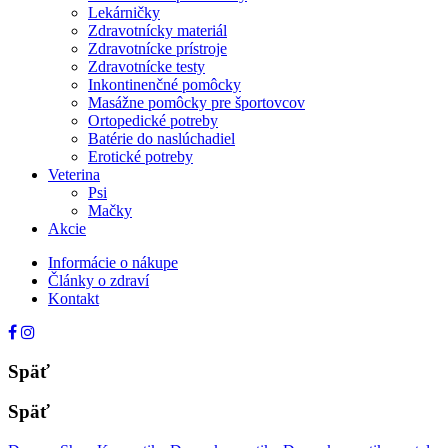
Lekárničky
Zdravotnícky materiál
Zdravotnícke prístroje
Zdravotnícke testy
Inkontinenčné pomôcky
Masážne pomôcky pre športovcov
Ortopedické potreby
Batérie do naslúchadiel
Erotické potreby
Veterina
Psi
Mačky
Akcie
Informácie o nákupe
Články o zdraví
Kontakt
Späť
Späť