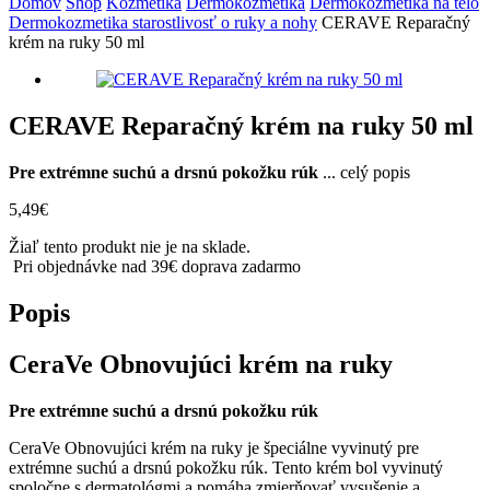
Domov
Shop
Kozmetika
Dermokozmetika
Dermokozmetika na telo
Dermokozmetika starostlivosť o ruky a nohy
CERAVE Reparačný
krém na ruky 50 ml
CERAVE Reparačný krém na ruky 50 ml
Pre extrémne suchú a drsnú pokožku rúk
...
celý popis
5,49
€
Žiaľ tento produkt nie je na sklade.
Pri objednávke nad 39€ doprava zadarmo
Popis
CeraVe Obnovujúci krém na ruky
Pre extrémne suchú a drsnú pokožku rúk
CeraVe Obnovujúci krém na ruky je špeciálne vyvinutý pre
extrémne suchú a drsnú pokožku rúk. Tento krém bol vyvinutý
spoločne s dermatológmi a pomáha zmierňovať vysušenie a