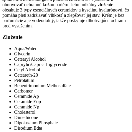
obnovovať ochrannú kožnú bariéru. Jeho unikátny zloženie
obsahuje 3 typy esenciálnych ceramidov a kyselinu hyalurónovú, čo
pomáha pleti zadržiavať vlhkosť a zlepšovať jej stav. Krém je bez
parfumácie a je vodeodolný, takže poskytuje dlhotrvajúcu ochranu
pred vysušením.
Zloženie
Aqua/Water
Glycerin
Cetearyl Alcohol
Caprylic/Capric Triglyceride
Cetyl Alcohol
Ceteareth-20
Petrolatum
Behentrimonium Methosulfate
Carbomer
Ceramide Ap
Ceramide Eop
Ceramide Np
Cholesterol
Dimethicone
Dipotassium Phosphate
Disodium Edta