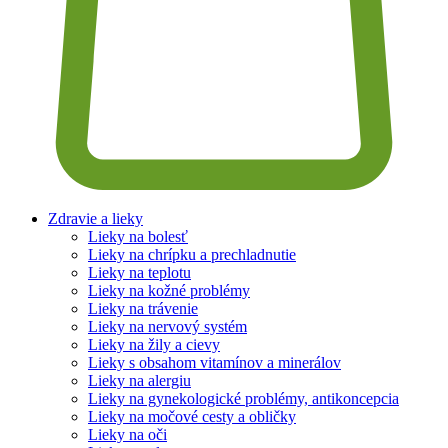
Zdravie a lieky
Lieky na bolesť
Lieky na chrípku a prechladnutie
Lieky na teplotu
Lieky na kožné problémy
Lieky na trávenie
Lieky na nervový systém
Lieky na žily a cievy
Lieky s obsahom vitamínov a minerálov
Lieky na alergiu
Lieky na gynekologické problémy, antikoncepcia
Lieky na močové cesty a obličky
Lieky na oči