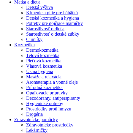
Matka a dieťa
Detská výživa
Kŕmenie a pitie pre bábätká
Detská kozmetika a hygiena
Potreby pre dojčiace mamičky
Starostlivosť o dieťa
Starostlivosť o detské zúbky
Cumlíky
Kozmetika
Dermokozmetika
Telová kozmetika
Pleťová kozmetika
Vlasová kozmetika
Ústna hygiena
Masáže a relaxácia
Aromaterapia a vonné oleje
Prírodná kozmetika
Opaľovacie prípravky
Dezodoranty, antiperspiranty
Hygienické potreby
Prostriedky proti hmyzu
Drogéria
Zdravotnícke pomôcky
Zdravotnícke prostriedky
Lekárničky