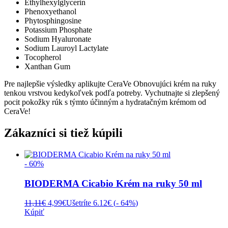
Ethylhexylglycerin
Phenoxyethanol
Phytosphingosine
Potassium Phosphate
Sodium Hyaluronate
Sodium Lauroyl Lactylate
Tocopherol
Xanthan Gum
Pre najlepšie výsledky aplikujte CeraVe Obnovujúci krém na ruky
tenkou vrstvou kedykoľvek podľa potreby. Vychutnajte si zlepšený
pocit pokožky rúk s týmto účinným a hydratačným krémom od
CeraVe!
Zákazníci si tiež kúpili
- 60%
BIODERMA Cicabio Krém na ruky 50 ml
Pôvodná
Aktuálna
11,11
€
4,99
€
Ušetríte 6.12€ (
- 64%
)
cena
cena
Kúpiť
bola:
je: