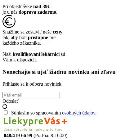
11,11€.
4,99€.
Pri objednávke
nad 39€
je u nás
doprava zadarmo
.
Snažíme sa zostaviť naše
ceny
tak, aby boli
prístupné
pre
každého zákazníka.
Naši
kvalifikovaní lekárnici
sú
Vám k dispozícii.
Nenechajte si ujsť žiadnu novinku ani zľavu
Prihláste sa k odberu noviniek.
Odoslať
Súhlasím so spracovaním
osobných údajov.
048/419 66 99
(Po-Pia: 8-16.00)