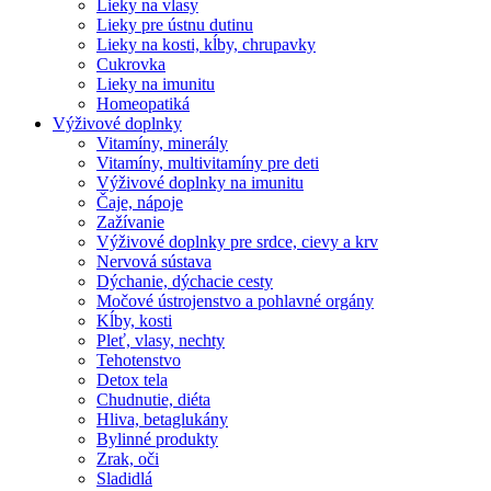
Lieky na vlasy
Lieky pre ústnu dutinu
Lieky na kosti, kĺby, chrupavky
Cukrovka
Lieky na imunitu
Homeopatiká
Výživové doplnky
Vitamíny, minerály
Vitamíny, multivitamíny pre deti
Výživové doplnky na imunitu
Čaje, nápoje
Zažívanie
Výživové doplnky pre srdce, cievy a krv
Nervová sústava
Dýchanie, dýchacie cesty
Močové ústrojenstvo a pohlavné orgány
Kĺby, kosti
Pleť, vlasy, nechty
Tehotenstvo
Detox tela
Chudnutie, diéta
Hliva, betaglukány
Bylinné produkty
Zrak, oči
Sladidlá