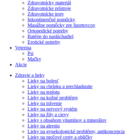
Zdravotnícky materiál
Zdravotnícke prístroje
Zdravotnícke testy
Inkontinenčné pomôcky
Masážne pomôcky pre športovcov
Ortopedické potreby
Batérie do naslúchadiel
Erotické potreby
Veterina
Psi
Mačky
Akcie
Zdravie a lieky
Lieky na bolesť
Lieky na chrípku a prechladnutie
Lieky na teplotu
Lieky na kožné problémy
Lieky na trávenie
Lieky na nervový systém
Lieky na žily a cievy
Lieky s obsahom vitamínov a minerálov
Lieky na alergiu
Lieky na gynekologické problémy, antikoncepcia
Lieky na močové cesty a obličky