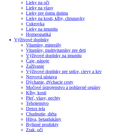
Lieky na oči
Lieky na vlasy
Lieky pre ústnu dutinu
Lieky na kosti, kĺby, chrupavky
Cukrovka
Lieky na imunitu
Homeopatiká
Výživové doplnky
Vitamíny, minerály
Vitamíny, multivitamíny pre deti
Výživové doplnky na imunitu
Čaje, nápoje
Zažívanie
Výživové doplnky pre srdce, cievy a krv
Nervová sústava
Dýchanie, dýchacie cesty
Močové ústrojenstvo a pohlavné orgány
Kĺby, kosti
Pleť, vlasy, nechty
Tehotenstvo
Detox tela
Chudnutie, diéta
Hliva, betaglukány
Bylinné produkty
Zrak, oči