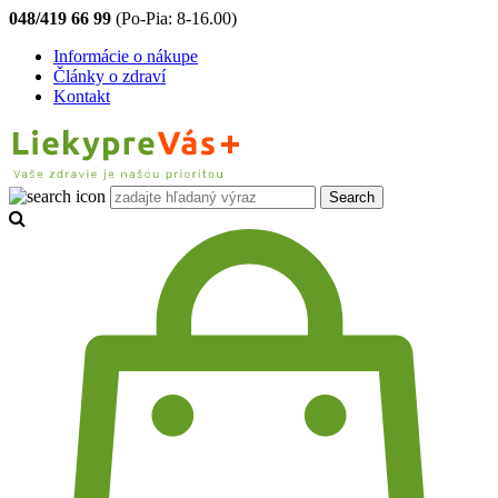
048/419 66 99
(Po-Pia: 8-16.00)
Informácie o nákupe
Články o zdraví
Kontakt