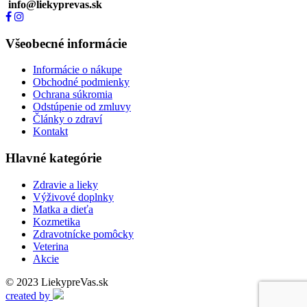
info@liekyprevas.sk
Všeobecné informácie
Informácie o nákupe
Obchodné podmienky
Ochrana súkromia
Odstúpenie od zmluvy
Články o zdraví
Kontakt
Hlavné kategórie
Zdravie a lieky
Výživové doplnky
Matka a dieťa
Kozmetika
Zdravotnícke pomôcky
Veterina
Akcie
© 2023 LiekypreVas.sk
created by