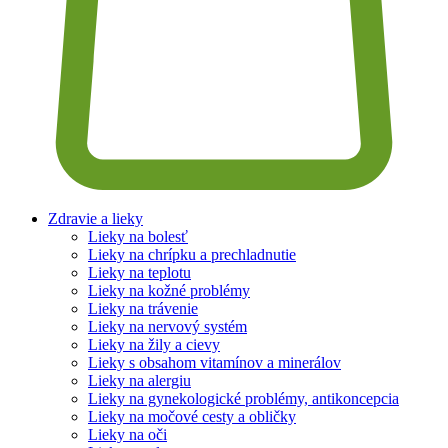
Zdravie a lieky
Lieky na bolesť
Lieky na chrípku a prechladnutie
Lieky na teplotu
Lieky na kožné problémy
Lieky na trávenie
Lieky na nervový systém
Lieky na žily a cievy
Lieky s obsahom vitamínov a minerálov
Lieky na alergiu
Lieky na gynekologické problémy, antikoncepcia
Lieky na močové cesty a obličky
Lieky na oči