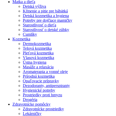
Matka a dieťa
Detská výživa
Kŕmenie a pitie pre bábätká
Detská kozmetika a hygiena
Potreby pre dojčiace mamičky
Starostlivosť o dieťa
Starostlivosť o detské zúbky
Cumlíky
Kozmetika
Dermokozmetika
Telová kozmetika
Pleťová kozmetika
Vlasová kozmetika
Ústna hygiena
Masáže a relaxácia
Aromaterapia a vonné oleje
Prírodná kozmetika
Opaľovacie prípravky
Dezodoranty, antiperspiranty
Hygienické potreby
Prostriedky proti hmyzu
Drogéria
Zdravotnícke pomôcky
Zdravotnícke prostriedky
Lekárničky