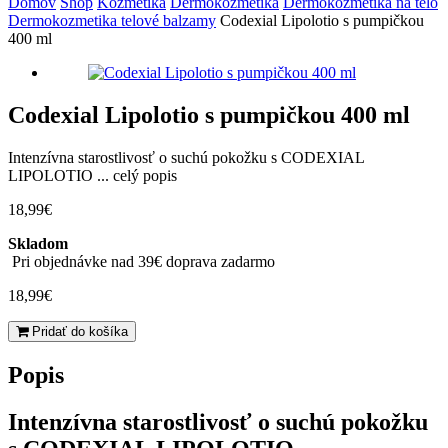
Domov
Shop
Kozmetika
Dermokozmetika
Dermokozmetika na telo
Dermokozmetika telové balzamy
Codexial Lipolotio s pumpičkou
400 ml
Codexial Lipolotio s pumpičkou 400 ml
Intenzívna starostlivosť o suchú pokožku s CODEXIAL
LIPOLOTIO ...
celý popis
18,99
€
Skladom
Pri objednávke nad 39€ doprava zadarmo
18,99
€
množstvo
Pridať do košíka
Codexial
Lipolotio
Popis
s
pumpičkou
Intenzívna starostlivosť o suchú pokožku
400 ml