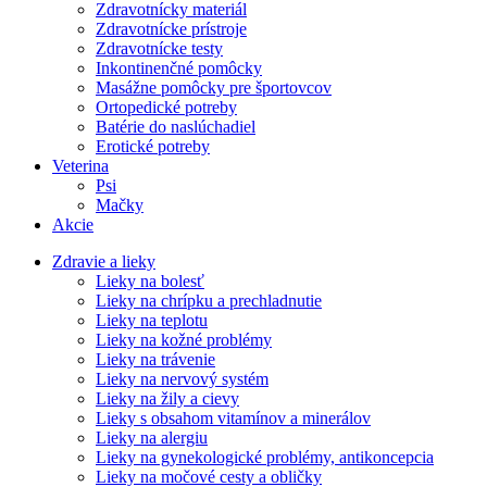
Zdravotnícky materiál
Zdravotnícke prístroje
Zdravotnícke testy
Inkontinenčné pomôcky
Masážne pomôcky pre športovcov
Ortopedické potreby
Batérie do naslúchadiel
Erotické potreby
Veterina
Psi
Mačky
Akcie
Zdravie a lieky
Lieky na bolesť
Lieky na chrípku a prechladnutie
Lieky na teplotu
Lieky na kožné problémy
Lieky na trávenie
Lieky na nervový systém
Lieky na žily a cievy
Lieky s obsahom vitamínov a minerálov
Lieky na alergiu
Lieky na gynekologické problémy, antikoncepcia
Lieky na močové cesty a obličky