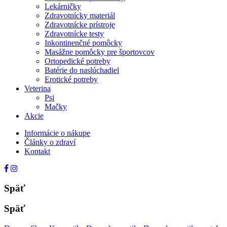
Lekárničky
Zdravotnícky materiál
Zdravotnícke prístroje
Zdravotnícke testy
Inkontinenčné pomôcky
Masážne pomôcky pre športovcov
Ortopedické potreby
Batérie do naslúchadiel
Erotické potreby
Veterina
Psi
Mačky
Akcie
Informácie o nákupe
Články o zdraví
Kontakt
Späť
Späť