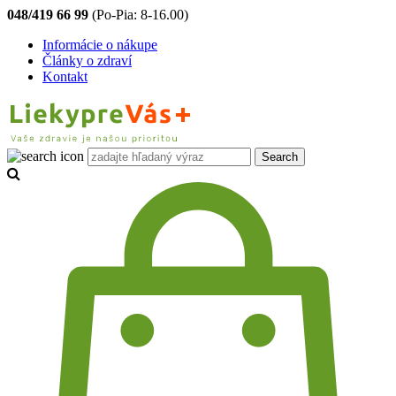
048/419 66 99
(Po-Pia: 8-16.00)
Informácie o nákupe
Články o zdraví
Kontakt