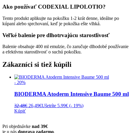
Ako používať CODEXIAL LIPOLOTIO?
Tento produkt aplikujte na pokožku 1-2 krát denne, ideálne po
kúpaní alebo sprchovaní, keď je pokožka ešte vlhká.
Veľké balenie pre dlhotrvajúcu starostlivosť
Balenie obsahuje 400 ml emulzie, čo zaručuje dlhodobé používanie
a efektívnu starostlivosť o suchú pokožku.
Zákazníci si tiež kúpili
- 20%
BIODERMA Atoderm Intensive Baume 500 ml
Pôvodná
Aktuálna
32,48
€
26,49
€
Ušetríte 5.99€ (
- 19%
)
cena
cena
Kúpiť
bola:
je:
32,48€.
26,49€.
Pri objednávke
nad 39€
je u nás
doprava zadarmo
.