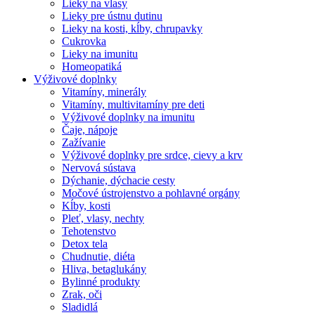
Lieky na vlasy
Lieky pre ústnu dutinu
Lieky na kosti, kĺby, chrupavky
Cukrovka
Lieky na imunitu
Homeopatiká
Výživové doplnky
Vitamíny, minerály
Vitamíny, multivitamíny pre deti
Výživové doplnky na imunitu
Čaje, nápoje
Zažívanie
Výživové doplnky pre srdce, cievy a krv
Nervová sústava
Dýchanie, dýchacie cesty
Močové ústrojenstvo a pohlavné orgány
Kĺby, kosti
Pleť, vlasy, nechty
Tehotenstvo
Detox tela
Chudnutie, diéta
Hliva, betaglukány
Bylinné produkty
Zrak, oči
Sladidlá