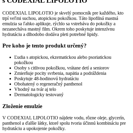
s CODEXIAL LIPOLOTIO
CODEXIAL LIPOLOTIO je skvelý pomocník pre každého, kto
trpí veľmi suchou, atopickou pokožkou. Táto lipofilná mastná
emulzia sa ľahko aplikuje, rýchlo sa vstrebáva do pokožky a
nezanecháva mastný film. Okrem toho poskytuje intenzívnu
hydratáciu a dlhodobo dodáva pleti potrebné lipidy.
Pre koho je tento produkt určený?
Ľudia s atopickou, ekzematickou alebo psoriatickou
pokožkou
Osoby s citlivou pokožkou, vrátane detí a seniorov
Zmierňuje pocity svrbenia, napätia a podráždenia
Poskytuje 48-hodinovú hydratáciu
Obohatený o regeneračný panthenol
Vhodný na tvár aj telo
Dermatologicky testovaný
Zloženie emulzie
V CODEXIAL LIPOLOTIO nájdete vodu, rôzne oleje, glycerín,
panthenol a ďalšie látky, ktoré spolu tvoria účinnú kombináciu pre
hydratáciu a upokojenie pokožky.