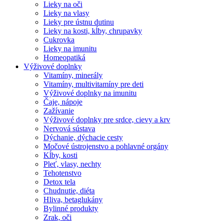
Lieky na oči
Lieky na vlasy
Lieky pre ústnu dutinu
Lieky na kosti, kĺby, chrupavky
Cukrovka
Lieky na imunitu
Homeopatiká
Výživové doplnky
Vitamíny, minerály
Vitamíny, multivitamíny pre deti
Výživové doplnky na imunitu
Čaje, nápoje
Zažívanie
Výživové doplnky pre srdce, cievy a krv
Nervová sústava
Dýchanie, dýchacie cesty
Močové ústrojenstvo a pohlavné orgány
Kĺby, kosti
Pleť, vlasy, nechty
Tehotenstvo
Detox tela
Chudnutie, diéta
Hliva, betaglukány
Bylinné produkty
Zrak, oči