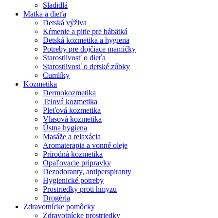
Sladidlá
Matka a dieťa
Detská výživa
Kŕmenie a pitie pre bábätká
Detská kozmetika a hygiena
Potreby pre dojčiace mamičky
Starostlivosť o dieťa
Starostlivosť o detské zúbky
Cumlíky
Kozmetika
Dermokozmetika
Telová kozmetika
Pleťová kozmetika
Vlasová kozmetika
Ústna hygiena
Masáže a relaxácia
Aromaterapia a vonné oleje
Prírodná kozmetika
Opaľovacie prípravky
Dezodoranty, antiperspiranty
Hygienické potreby
Prostriedky proti hmyzu
Drogéria
Zdravotnícke pomôcky
Zdravotnícke prostriedky