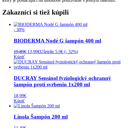
ktorý je postačujúci na dlhodobé používanie s jedným balením.
Zákazníci si tiež kúpili
- 30%
BIODERMA Nodé G šampón 400 ml
Pôvodná
Aktuálna
19,89
€
13,99
€
Ušetríte 5.9€ (
- 32%
)
cena
cena
Kúpiť
bola:
je:
19,89€.
13,99€.
DUCRAY Sensinol fyziologický ochranný
šampón proti svrbeniu 1x200 ml
18,99
€
Kúpiť
Linola Šampón 200 ml
11,49
€