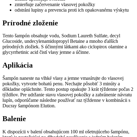
zmierňuje začervenanie vlasovej pokožky
odstráni lupiny a prevencia proti ich opakovanému výskytu
Prírodné zloženie
Tento šampón obsahuje vodu, Sodium Laureth Sulfate, decyl
Glucoside, undecylenamidopropyl Betaine a mnoho ďalších
prírodných zložiek. S účinnými látkami ako ciclopirox olamine a
glycyrrhetinic acid čistí vlasy jemne a účinne.
Aplikácia
Šampón naneste na vlhké vlasy a jemne vmasírujte do vlasovej
pokožky, vytvorte bohatú penu. Nechajte pôsobiť 3 minúty a
dôkladne opláchnite. Tento postup opakujte 3 krát týždenne počas 2
týždňov. Pre udržanie stavu vlasovej pokožky a zabránenie návratu
lupín, odporúčame následne používať raz týždenne v kombinácii s
Ducray šampónom Elution.
Balenie
K dispozícii v balení obsahujúcom 100 ml ošetrujúceho šampónu,