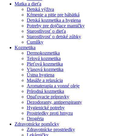
Matka a dieťa
Detská výživa
Kŕmenie a pitie pre bábätká
Detská kozmetika a hygiena
Potreby pre dojčiace mamičky
Starostlivosť o dieťa
Starostlivosť o detské zúbky
Cumlíky
Kozmetika
Dermokozmetika
Telová kozmetika
Pleťová kozmetika
Vlasová kozmetika
Ústna hygiena
Masáže a relaxácia
Aromaterapia a vonné oleje
Prírodná kozmetika
Opaľovacie prípravky
Dezodoranty, antiperspiranty
Hygienické potreby
Prostriedky proti hmyzu
Drogéria
Zdravotnícke pomôcky
Zdravotnícke prostriedky
Lekárničky