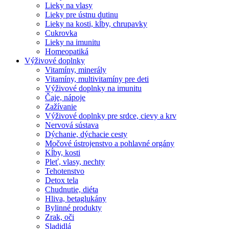
Lieky na vlasy
Lieky pre ústnu dutinu
Lieky na kosti, kĺby, chrupavky
Cukrovka
Lieky na imunitu
Homeopatiká
Výživové doplnky
Vitamíny, minerály
Vitamíny, multivitamíny pre deti
Výživové doplnky na imunitu
Čaje, nápoje
Zažívanie
Výživové doplnky pre srdce, cievy a krv
Nervová sústava
Dýchanie, dýchacie cesty
Močové ústrojenstvo a pohlavné orgány
Kĺby, kosti
Pleť, vlasy, nechty
Tehotenstvo
Detox tela
Chudnutie, diéta
Hliva, betaglukány
Bylinné produkty
Zrak, oči
Sladidlá