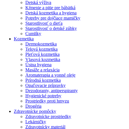
Detská výživa
Kŕmenie a pitie pre bábätká
Detská kozmetika a hygiena
Potreby pre dojčiace mamičky
Starostlivosť o dieťa
Starostlivosť o detské zúbky
Cumlíky
Kozmetika
Dermokozmetika
Telová kozmetika
Pleťová kozmetika
Vlasová kozmetika
Ústna hygiena
Masáže a relaxácia
Aromaterapia a vonné oleje
Prírodná kozmetika
Opaľovacie prípravky
Dezodoranty, antiperspiranty
Hygienické potreby
Prostriedky proti hmyzu
Drogéria
Zdravotnícke pomôcky
Zdravotnícke prostriedky
Lekárničky
Zdravotnícky materiál