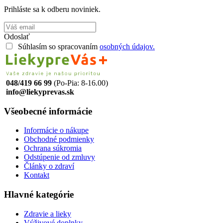
Prihláste sa k odberu noviniek.
Odoslať
Súhlasím so spracovaním
osobných údajov.
048/419 66 99
(Po-Pia: 8-16.00)
info@liekyprevas.sk
Všeobecné informácie
Informácie o nákupe
Obchodné podmienky
Ochrana súkromia
Odstúpenie od zmluvy
Články o zdraví
Kontakt
Hlavné kategórie
Zdravie a lieky
Výživové doplnky