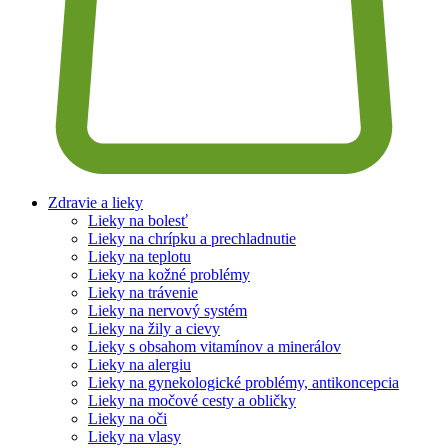
Zdravie a lieky
Lieky na bolesť
Lieky na chrípku a prechladnutie
Lieky na teplotu
Lieky na kožné problémy
Lieky na trávenie
Lieky na nervový systém
Lieky na žily a cievy
Lieky s obsahom vitamínov a minerálov
Lieky na alergiu
Lieky na gynekologické problémy, antikoncepcia
Lieky na močové cesty a obličky
Lieky na oči
Lieky na vlasy