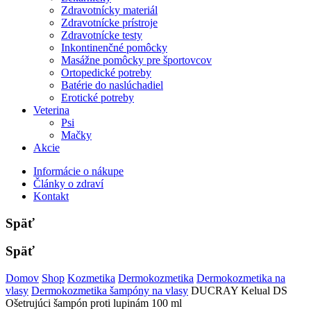
Zdravotnícky materiál
Zdravotnícke prístroje
Zdravotnícke testy
Inkontinenčné pomôcky
Masážne pomôcky pre športovcov
Ortopedické potreby
Batérie do naslúchadiel
Erotické potreby
Veterina
Psi
Mačky
Akcie
Informácie o nákupe
Články o zdraví
Kontakt
Späť
Späť
Domov
Shop
Kozmetika
Dermokozmetika
Dermokozmetika na
vlasy
Dermokozmetika šampóny na vlasy
DUCRAY Kelual DS
Ošetrujúci šampón proti lupinám 100 ml