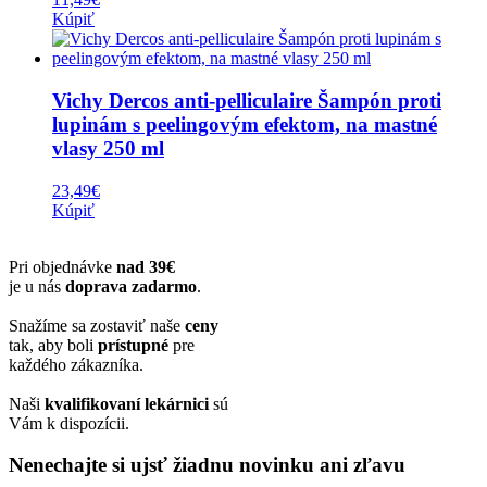
Kúpiť
Vichy Dercos anti-pelliculaire Šampón proti
lupinám s peelingovým efektom, na mastné
vlasy 250 ml
23,49
€
Kúpiť
Pri objednávke
nad 39€
je u nás
doprava zadarmo
.
Snažíme sa zostaviť naše
ceny
tak, aby boli
prístupné
pre
každého zákazníka.
Naši
kvalifikovaní lekárnici
sú
Vám k dispozícii.
Nenechajte si ujsť žiadnu novinku ani zľavu