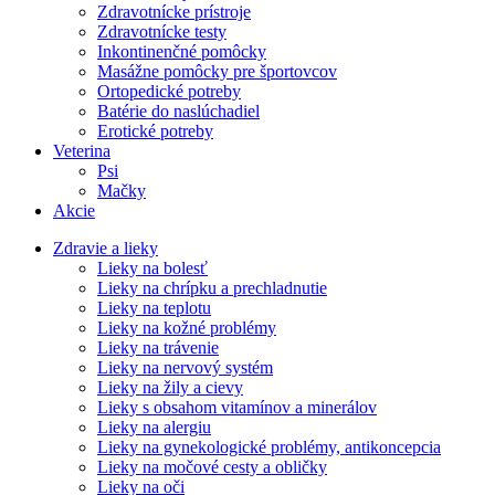
Zdravotnícke prístroje
Zdravotnícke testy
Inkontinenčné pomôcky
Masážne pomôcky pre športovcov
Ortopedické potreby
Batérie do naslúchadiel
Erotické potreby
Veterina
Psi
Mačky
Akcie
Zdravie a lieky
Lieky na bolesť
Lieky na chrípku a prechladnutie
Lieky na teplotu
Lieky na kožné problémy
Lieky na trávenie
Lieky na nervový systém
Lieky na žily a cievy
Lieky s obsahom vitamínov a minerálov
Lieky na alergiu
Lieky na gynekologické problémy, antikoncepcia
Lieky na močové cesty a obličky
Lieky na oči