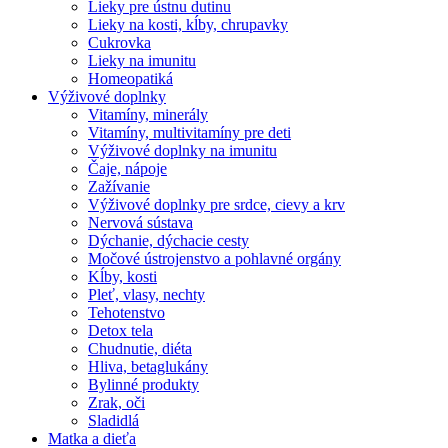
Lieky pre ústnu dutinu
Lieky na kosti, kĺby, chrupavky
Cukrovka
Lieky na imunitu
Homeopatiká
Výživové doplnky
Vitamíny, minerály
Vitamíny, multivitamíny pre deti
Výživové doplnky na imunitu
Čaje, nápoje
Zažívanie
Výživové doplnky pre srdce, cievy a krv
Nervová sústava
Dýchanie, dýchacie cesty
Močové ústrojenstvo a pohlavné orgány
Kĺby, kosti
Pleť, vlasy, nechty
Tehotenstvo
Detox tela
Chudnutie, diéta
Hliva, betaglukány
Bylinné produkty
Zrak, oči
Sladidlá
Matka a dieťa