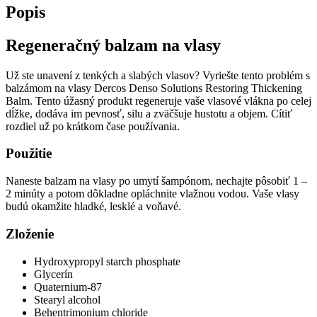
DERCOS
Popis
Densi
solutions
Regeneračný balzam na vlasy
Regeneračný
balzam
pre
Už ste unavení z tenkých a slabých vlasov? Vyriešte tento problém s
väčší
balzámom na vlasy Dercos Denso Solutions Restoring Thickening
objem
Balm. Tento úžasný produkt regeneruje vaše vlasové vlákna po celej
vlasov
dĺžke, dodáva im pevnosť, silu a zväčšuje hustotu a objem. Cítiť
200
rozdiel už po krátkom čase používania.
ml
Použitie
Naneste balzam na vlasy po umytí šampónom, nechajte pôsobiť 1 –
2 minúty a potom dôkladne opláchnite vlažnou vodou. Vaše vlasy
budú okamžite hladké, lesklé a voňavé.
Zloženie
Hydroxypropyl starch phosphate
Glycerín
Quaternium-87
Stearyl alcohol
Behentrimonium chloride