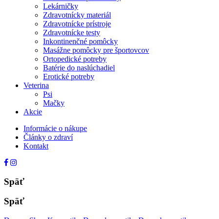
Lekárničky
Zdravotnícky materiál
Zdravotnícke prístroje
Zdravotnícke testy
Inkontinenčné pomôcky
Masážne pomôcky pre športovcov
Ortopedické potreby
Batérie do naslúchadiel
Erotické potreby
Veterina
Psi
Mačky
Akcie
Informácie o nákupe
Články o zdraví
Kontakt
Späť
Späť