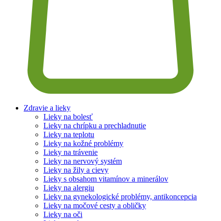
Zdravie a lieky
Lieky na bolesť
Lieky na chrípku a prechladnutie
Lieky na teplotu
Lieky na kožné problémy
Lieky na trávenie
Lieky na nervový systém
Lieky na žily a cievy
Lieky s obsahom vitamínov a minerálov
Lieky na alergiu
Lieky na gynekologické problémy, antikoncepcia
Lieky na močové cesty a obličky
Lieky na oči