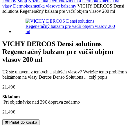
Domov
Shop
Kozmetika
Dermokozmetika
Dermokozmetika na
vlasy
Dermokozmetika vlasové balzamy
VICHY DERCOS Densi
solutions Regeneračný balzam pre väčší objem vlasov 200 ml
VICHY DERCOS Densi solutions
Regeneračný balzam pre väčší objem
vlasov 200 ml
Už ste unavení z tenkých a slabých vlasov? Vyriešte tento problém s
balzámom na vlasy Dercos Denso Solutions ...
celý popis
21,49
€
Skladom
Pri objednávke nad 39€ doprava zadarmo
21,49
€
množstvo
Pridať do košíka
VICHY