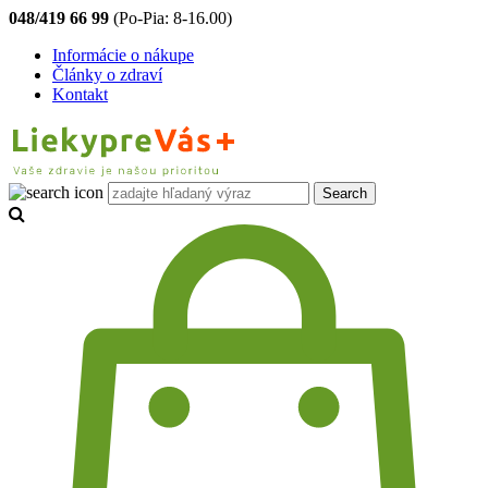
048/419 66 99
(Po-Pia: 8-16.00)
Informácie o nákupe
Články o zdraví
Kontakt