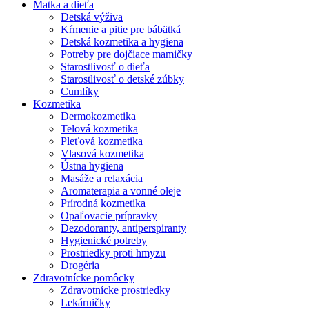
Matka a dieťa
Detská výživa
Kŕmenie a pitie pre bábätká
Detská kozmetika a hygiena
Potreby pre dojčiace mamičky
Starostlivosť o dieťa
Starostlivosť o detské zúbky
Cumlíky
Kozmetika
Dermokozmetika
Telová kozmetika
Pleťová kozmetika
Vlasová kozmetika
Ústna hygiena
Masáže a relaxácia
Aromaterapia a vonné oleje
Prírodná kozmetika
Opaľovacie prípravky
Dezodoranty, antiperspiranty
Hygienické potreby
Prostriedky proti hmyzu
Drogéria
Zdravotnícke pomôcky
Zdravotnícke prostriedky
Lekárničky