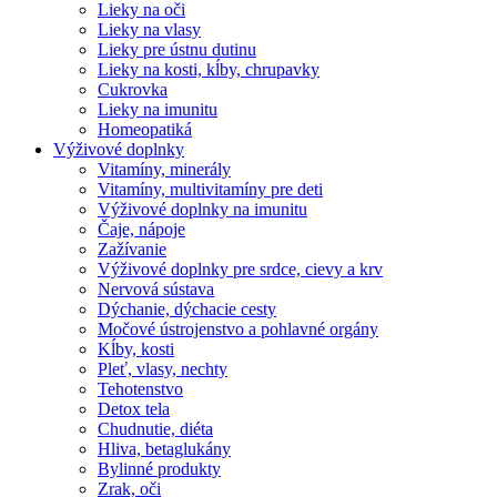
Lieky na oči
Lieky na vlasy
Lieky pre ústnu dutinu
Lieky na kosti, kĺby, chrupavky
Cukrovka
Lieky na imunitu
Homeopatiká
Výživové doplnky
Vitamíny, minerály
Vitamíny, multivitamíny pre deti
Výživové doplnky na imunitu
Čaje, nápoje
Zažívanie
Výživové doplnky pre srdce, cievy a krv
Nervová sústava
Dýchanie, dýchacie cesty
Močové ústrojenstvo a pohlavné orgány
Kĺby, kosti
Pleť, vlasy, nechty
Tehotenstvo
Detox tela
Chudnutie, diéta
Hliva, betaglukány
Bylinné produkty
Zrak, oči