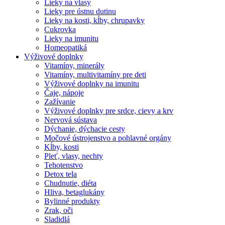
Lieky na vlasy
Lieky pre ústnu dutinu
Lieky na kosti, kĺby, chrupavky
Cukrovka
Lieky na imunitu
Homeopatiká
Výživové doplnky
Vitamíny, minerály
Vitamíny, multivitamíny pre deti
Výživové doplnky na imunitu
Čaje, nápoje
Zažívanie
Výživové doplnky pre srdce, cievy a krv
Nervová sústava
Dýchanie, dýchacie cesty
Močové ústrojenstvo a pohlavné orgány
Kĺby, kosti
Pleť, vlasy, nechty
Tehotenstvo
Detox tela
Chudnutie, diéta
Hliva, betaglukány
Bylinné produkty
Zrak, oči
Sladidlá