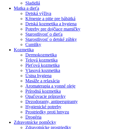
Sladidlá
Matka a dieťa
Detská výživa
Kŕmenie a pitie pre bábätká
Detská kozmetika a hygiena
Potreby pre dojčiace mamičky
Starostlivosť o dieťa
Starostlivosť o detské zúbky
Cumlíky
Kozmetika
Dermokozmetika
Telová kozmetika
Pleťová kozmetika
Vlasová kozmetika
Ústna hygiena
Masáže a relaxácia
Aromaterapia a vonné oleje
Prírodná kozmetika
Opaľovacie prípravky
Dezodoranty, antiperspiranty
Hygienické potreby
Prostriedky proti hmyzu
Drogéria
Zdravotnícke pomôcky
Zdravotnícke prostriedky