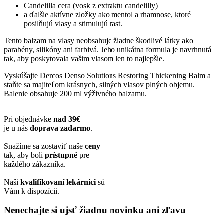
Candelilla cera (vosk z extraktu candelilly)
a ďalšie aktívne zložky ako mentol a rhamnose, ktoré
posilňujú vlasy a stimulujú rast.
Tento balzam na vlasy neobsahuje žiadne škodlivé látky ako
parabény, silikóny ani farbivá. Jeho unikátna formula je navrhnutá
tak, aby poskytovala vašim vlasom len to najlepšie.
Vyskúšajte Dercos Denso Solutions Restoring Thickening Balm a
staňte sa majiteľom krásnych, silných vlasov plných objemu.
Balenie obsahuje 200 ml výživného balzamu.
Pri objednávke
nad 39€
je u nás
doprava zadarmo
.
Snažíme sa zostaviť naše
ceny
tak, aby boli
prístupné
pre
každého zákazníka.
Naši
kvalifikovaní lekárnici
sú
Vám k dispozícii.
Nenechajte si ujsť žiadnu novinku ani zľavu