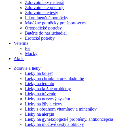
Zdravotnícky materiál
Zdravotnícke prístroje
Zdravotnícke testy
Inkontinenčné pomôcky
Masážne pomôcky pre športovcov
Ortopedické potreby
Batérie do naslúchadiel
Erotické potreby
Veterina
Psi
Mačky
Akcie
Zdravie a lieky
Lieky na bolesť
Lieky na chrípku a prechladnutie
Lieky na teplotu
Lieky na kožné problémy
Lieky na trávenie
Lieky na nervový systém
Lieky na žily a cievy
Lieky s obsahom vitamínov a minerálov
Lieky na alergiu
Lieky na gynekologické problémy, antikoncepcia
Lieky na močové cesty a obličky