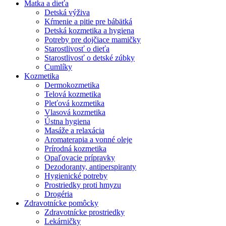
Matka a dieťa
Detská výživa
Kŕmenie a pitie pre bábätká
Detská kozmetika a hygiena
Potreby pre dojčiace mamičky
Starostlivosť o dieťa
Starostlivosť o detské zúbky
Cumlíky
Kozmetika
Dermokozmetika
Telová kozmetika
Pleťová kozmetika
Vlasová kozmetika
Ústna hygiena
Masáže a relaxácia
Aromaterapia a vonné oleje
Prírodná kozmetika
Opaľovacie prípravky
Dezodoranty, antiperspiranty
Hygienické potreby
Prostriedky proti hmyzu
Drogéria
Zdravotnícke pomôcky
Zdravotnícke prostriedky
Lekárničky