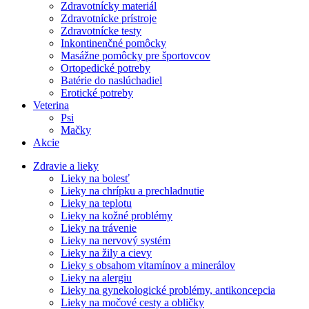
Zdravotnícky materiál
Zdravotnícke prístroje
Zdravotnícke testy
Inkontinenčné pomôcky
Masážne pomôcky pre športovcov
Ortopedické potreby
Batérie do naslúchadiel
Erotické potreby
Veterina
Psi
Mačky
Akcie
Zdravie a lieky
Lieky na bolesť
Lieky na chrípku a prechladnutie
Lieky na teplotu
Lieky na kožné problémy
Lieky na trávenie
Lieky na nervový systém
Lieky na žily a cievy
Lieky s obsahom vitamínov a minerálov
Lieky na alergiu
Lieky na gynekologické problémy, antikoncepcia
Lieky na močové cesty a obličky