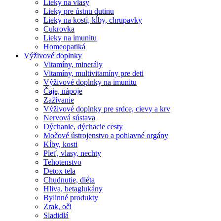
Lieky na vlasy
Lieky pre ústnu dutinu
Lieky na kosti, kĺby, chrupavky
Cukrovka
Lieky na imunitu
Homeopatiká
Výživové doplnky
Vitamíny, minerály
Vitamíny, multivitamíny pre deti
Výživové doplnky na imunitu
Čaje, nápoje
Zažívanie
Výživové doplnky pre srdce, cievy a krv
Nervová sústava
Dýchanie, dýchacie cesty
Močové ústrojenstvo a pohlavné orgány
Kĺby, kosti
Pleť, vlasy, nechty
Tehotenstvo
Detox tela
Chudnutie, diéta
Hliva, betaglukány
Bylinné produkty
Zrak, oči
Sladidlá