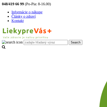
048/419 66 99
(Po-Pia: 8-16.00)
Informácie o nákupe
Články o zdraví
Kontakt