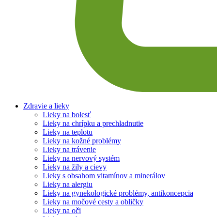
Zdravie a lieky
Lieky na bolesť
Lieky na chrípku a prechladnutie
Lieky na teplotu
Lieky na kožné problémy
Lieky na trávenie
Lieky na nervový systém
Lieky na žily a cievy
Lieky s obsahom vitamínov a minerálov
Lieky na alergiu
Lieky na gynekologické problémy, antikoncepcia
Lieky na močové cesty a obličky
Lieky na oči