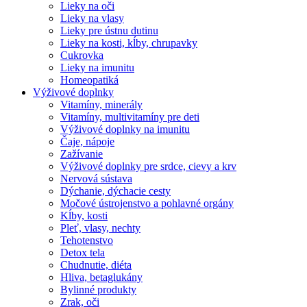
Lieky na oči
Lieky na vlasy
Lieky pre ústnu dutinu
Lieky na kosti, kĺby, chrupavky
Cukrovka
Lieky na imunitu
Homeopatiká
Výživové doplnky
Vitamíny, minerály
Vitamíny, multivitamíny pre deti
Výživové doplnky na imunitu
Čaje, nápoje
Zažívanie
Výživové doplnky pre srdce, cievy a krv
Nervová sústava
Dýchanie, dýchacie cesty
Močové ústrojenstvo a pohlavné orgány
Kĺby, kosti
Pleť, vlasy, nechty
Tehotenstvo
Detox tela
Chudnutie, diéta
Hliva, betaglukány
Bylinné produkty
Zrak, oči