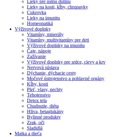
Lieky pre ústnu dutinu
Lieky na kosti, kĺby, chrupavky
Cukrovka
Lieky na imunitu
Homeopatiká
Výživové doplnky
Vitamíny, minerály
Vitamíny, multivitamíny pre deti
Výživové doplnky na imunitu
Čaje, nápoje
Zažívanie
Výživové doplnky pre srdce, cievy a krv
Nervová sústava
Dýchanie, dýchacie cesty
Močové ústrojenstvo a pohlavné orgány
Kĺby, kosti
Pleť, vlasy, nechty
Tehotenstvo
Detox tela
Chudnutie, diéta
Hliva, betaglukány
Bylinné produkty
Zrak, oči
Sladidlá
Matka a dieťa