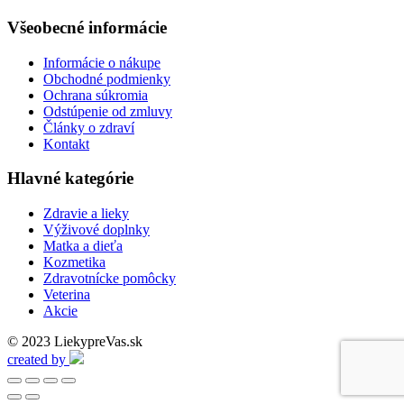
Všeobecné informácie
Informácie o nákupe
Obchodné podmienky
Ochrana súkromia
Odstúpenie od zmluvy
Články o zdraví
Kontakt
Hlavné kategórie
Zdravie a lieky
Výživové doplnky
Matka a dieťa
Kozmetika
Zdravotnícke pomôcky
Veterina
Akcie
© 2023 LiekypreVas.sk
created by