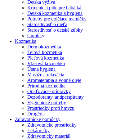
Detská výživa
Kŕmenie a pitie pre bábätká
Detská kozmetika a hygiena
Potreby pre dojčiace mamičky
Starostlivosť o dieťa
Starostlivosť o detské zúbky
Cumlíky
Kozmetika
Dermokozmetika
Telová kozmetika
Pleťová kozmetika
Vlasová kozmetika
Ústna hygiena
Masáže a relaxácia
Aromaterapia a vonné oleje
Prírodná kozmetika
Opaľovacie prípravky
Dezodoranty, antiperspiranty
Hygienické potreby
Prostriedky proti hmyzu
Drogéria
Zdravotnícke pomôcky
Zdravotnícke prostriedky
Lekárničky
Zdravotnícky materiál