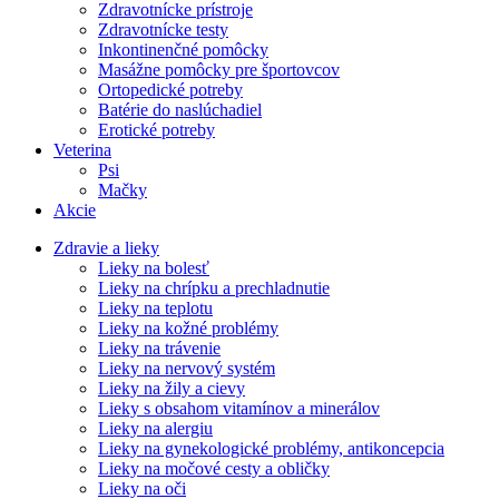
Zdravotnícke prístroje
Zdravotnícke testy
Inkontinenčné pomôcky
Masážne pomôcky pre športovcov
Ortopedické potreby
Batérie do naslúchadiel
Erotické potreby
Veterina
Psi
Mačky
Akcie
Zdravie a lieky
Lieky na bolesť
Lieky na chrípku a prechladnutie
Lieky na teplotu
Lieky na kožné problémy
Lieky na trávenie
Lieky na nervový systém
Lieky na žily a cievy
Lieky s obsahom vitamínov a minerálov
Lieky na alergiu
Lieky na gynekologické problémy, antikoncepcia
Lieky na močové cesty a obličky
Lieky na oči