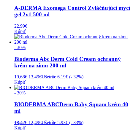
A-DERMA Exomega Control Zvláčňujúci mycí
gel 2v1 500 ml
22,99
€
Kúpiť
- 30%
Bioderma Abc Derm Cold Cream ochranný
krém na zimu 200 ml
Pôvodná
Aktuálna
19,68
€
13,49
€
Ušetríte 6.19€ (
- 32%
)
cena
cena
Kúpiť
bola:
je:
19,68€.
13,49€.
- 30%
BIODERMA ABCDerm Baby Squam krém 40
ml
Pôvodná
Aktuálna
18,42
€
12,49
€
Ušetríte 5.93€ (
- 33%
)
cena
cena
Kúpiť
bola:
je: