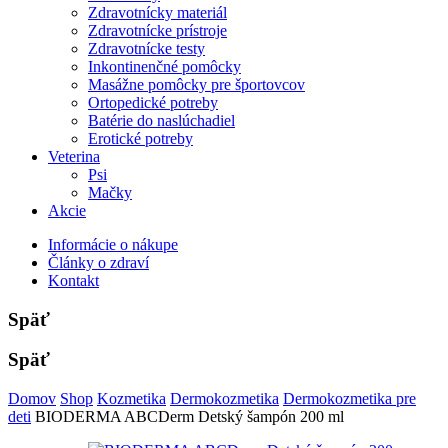
Zdravotnícky materiál
Zdravotnícke prístroje
Zdravotnícke testy
Inkontinenčné pomôcky
Masážne pomôcky pre športovcov
Ortopedické potreby
Batérie do naslúchadiel
Erotické potreby
Veterina
Psi
Mačky
Akcie
Informácie o nákupe
Články o zdraví
Kontakt
Späť
Späť
Domov
Shop
Kozmetika
Dermokozmetika
Dermokozmetika pre
deti
BIODERMA ABCDerm Detský šampón 200 ml