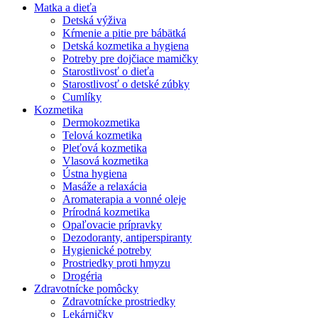
Matka a dieťa
Detská výživa
Kŕmenie a pitie pre bábätká
Detská kozmetika a hygiena
Potreby pre dojčiace mamičky
Starostlivosť o dieťa
Starostlivosť o detské zúbky
Cumlíky
Kozmetika
Dermokozmetika
Telová kozmetika
Pleťová kozmetika
Vlasová kozmetika
Ústna hygiena
Masáže a relaxácia
Aromaterapia a vonné oleje
Prírodná kozmetika
Opaľovacie prípravky
Dezodoranty, antiperspiranty
Hygienické potreby
Prostriedky proti hmyzu
Drogéria
Zdravotnícke pomôcky
Zdravotnícke prostriedky
Lekárničky