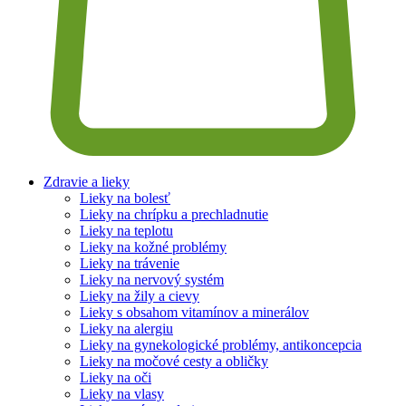
Zdravie a lieky
Lieky na bolesť
Lieky na chrípku a prechladnutie
Lieky na teplotu
Lieky na kožné problémy
Lieky na trávenie
Lieky na nervový systém
Lieky na žily a cievy
Lieky s obsahom vitamínov a minerálov
Lieky na alergiu
Lieky na gynekologické problémy, antikoncepcia
Lieky na močové cesty a obličky
Lieky na oči
Lieky na vlasy