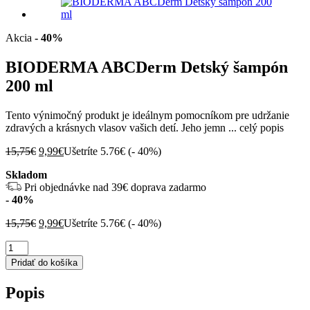
Akcia
- 40%
BIODERMA ABCDerm Detský šampón
200 ml
Tento výnimočný produkt je ideálnym pomocníkom pre udržanie
zdravých a krásnych vlasov vašich detí. Jeho jemn ...
celý popis
Pôvodná
Aktuálna
15,75
€
9,99
€
Ušetríte 5.76€ (
- 40%
)
cena
cena
Skladom
bola:
je:
Pri objednávke nad 39€ doprava zadarmo
15,75€.
9,99€.
- 40%
Pôvodná
Aktuálna
15,75
€
9,99
€
Ušetríte 5.76€ (
- 40%
)
cena
cena
množstvo
bola:
je:
BIODERMA
15,75€.
9,99€.
Pridať do košíka
ABCDerm
Detský
Popis
šampón
200