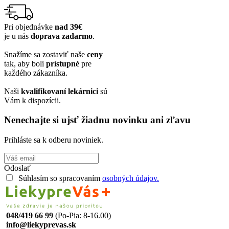
18,42€.
12,49€.
Pri objednávke
nad 39€
je u nás
doprava zadarmo
.
Snažíme sa zostaviť naše
ceny
tak, aby boli
prístupné
pre
každého zákazníka.
Naši
kvalifikovaní lekárnici
sú
Vám k dispozícii.
Nenechajte si ujsť žiadnu novinku ani zľavu
Prihláste sa k odberu noviniek.
Odoslať
Súhlasím so spracovaním
osobných údajov.
048/419 66 99
(Po-Pia: 8-16.00)
info@liekyprevas.sk