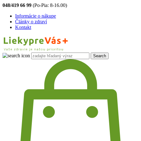
048/419 66 99
(Po-Pia: 8-16.00)
Informácie o nákupe
Články o zdraví
Kontakt