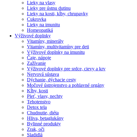
Lieky na vlasy
Lieky pre ústnu dutinu
Lieky na kosti, kĺby, chrupavky
Cukrovka
Lieky na imunitu
Homeopatiká
Výživové doplnky
Vitamíny, minerály
Vitamíny, multivitamíny pre deti
Výživové doplnky na imunitu
Čaje, nápoje
Zažívanie
Výživové doplnky pre srdce, cievy a krv
Nervová sústava
Dýchanie, dýchacie cesty
Močové ústrojenstvo a pohlavné orgány
Kĺby, kosti
Pleť, vlasy, nechty
Tehotenstvo
Detox tela
Chudnutie, diéta
Hliva, betaglukány
Bylinné produkty
Zrak, oči
Sladidlá