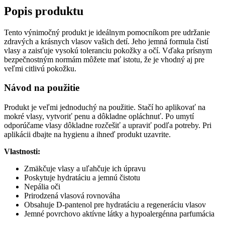
ml
Popis produktu
Tento výnimočný produkt je ideálnym pomocníkom pre udržanie
zdravých a krásnych vlasov vašich detí. Jeho jemná formula čistí
vlasy a zaisťuje vysokú toleranciu pokožky a očí. Vďaka prísnym
bezpečnostným normám môžete mať istotu, že je vhodný aj pre
veľmi citlivú pokožku.
Návod na použitie
Produkt je veľmi jednoduchý na použitie. Stačí ho aplikovať na
mokré vlasy, vytvoriť penu a dôkladne opláchnuť. Po umytí
odporúčame vlasy dôkladne rozčešiť a upraviť podľa potreby. Pri
aplikácii dbajte na hygienu a ihneď produkt uzavrite.
Vlastnosti:
Zmäkčuje vlasy a uľahčuje ich úpravu
Poskytuje hydratáciu a jemnú čistotu
Nepália oči
Prirodzená vlasová rovnováha
Obsahuje D-pantenol pre hydratáciu a regeneráciu vlasov
Jemné povrchovo aktívne látky a hypoalergénna parfumácia