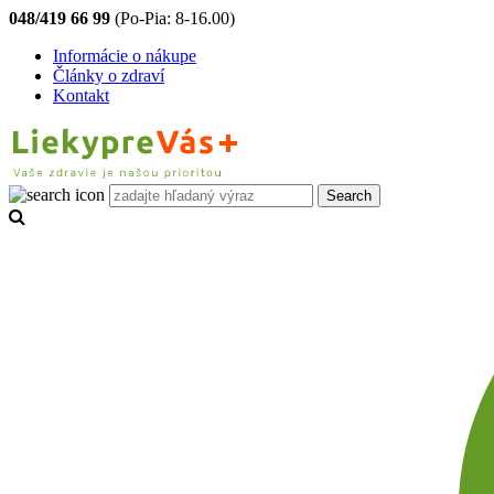
048/419 66 99
(Po-Pia: 8-16.00)
Informácie o nákupe
Články o zdraví
Kontakt