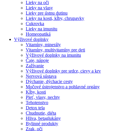
Lieky na oči
Lieky na vlasy
Lieky pre ústnu dutinu
Lieky na kosti, kĺby, chrupavky
Cukrovka
Lieky na imunitu
Homeopatiká
Výživové doplnky
Vitamíny, minerály
Vitamíny, multivitamíny pre deti
Výživové doplnky na imunitu
Čaje, nápoje
Zažívanie
Výživové doplnky pre srdce, cievy a krv
Nervová sústava
Dýchanie, dýchacie cesty
Močové ústrojenstvo a pohlavné orgány
Kĺby, kosti
Pleť, vlasy, nechty
Tehotenstvo
Detox tela
Chudnutie, diéta
Hliva, betaglukány
Bylinné produkty
Zrak, oči