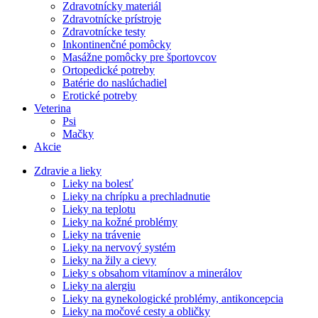
Zdravotnícky materiál
Zdravotnícke prístroje
Zdravotnícke testy
Inkontinenčné pomôcky
Masážne pomôcky pre športovcov
Ortopedické potreby
Batérie do naslúchadiel
Erotické potreby
Veterina
Psi
Mačky
Akcie
Zdravie a lieky
Lieky na bolesť
Lieky na chrípku a prechladnutie
Lieky na teplotu
Lieky na kožné problémy
Lieky na trávenie
Lieky na nervový systém
Lieky na žily a cievy
Lieky s obsahom vitamínov a minerálov
Lieky na alergiu
Lieky na gynekologické problémy, antikoncepcia
Lieky na močové cesty a obličky