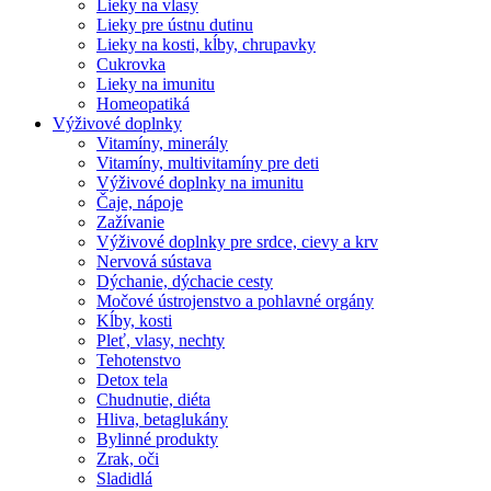
Lieky na vlasy
Lieky pre ústnu dutinu
Lieky na kosti, kĺby, chrupavky
Cukrovka
Lieky na imunitu
Homeopatiká
Výživové doplnky
Vitamíny, minerály
Vitamíny, multivitamíny pre deti
Výživové doplnky na imunitu
Čaje, nápoje
Zažívanie
Výživové doplnky pre srdce, cievy a krv
Nervová sústava
Dýchanie, dýchacie cesty
Močové ústrojenstvo a pohlavné orgány
Kĺby, kosti
Pleť, vlasy, nechty
Tehotenstvo
Detox tela
Chudnutie, diéta
Hliva, betaglukány
Bylinné produkty
Zrak, oči
Sladidlá