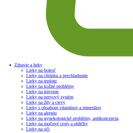
Zdravie a lieky
Lieky na bolesť
Lieky na chrípku a prechladnutie
Lieky na teplotu
Lieky na kožné problémy
Lieky na trávenie
Lieky na nervový systém
Lieky na žily a cievy
Lieky s obsahom vitamínov a minerálov
Lieky na alergiu
Lieky na gynekologické problémy, antikoncepcia
Lieky na močové cesty a obličky
Lieky na oči