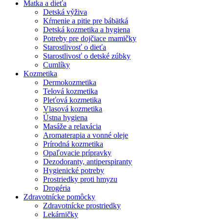
Matka a dieťa
Detská výživa
Kŕmenie a pitie pre bábätká
Detská kozmetika a hygiena
Potreby pre dojčiace mamičky
Starostlivosť o dieťa
Starostlivosť o detské zúbky
Cumlíky
Kozmetika
Dermokozmetika
Telová kozmetika
Pleťová kozmetika
Vlasová kozmetika
Ústna hygiena
Masáže a relaxácia
Aromaterapia a vonné oleje
Prírodná kozmetika
Opaľovacie prípravky
Dezodoranty, antiperspiranty
Hygienické potreby
Prostriedky proti hmyzu
Drogéria
Zdravotnícke pomôcky
Zdravotnícke prostriedky
Lekárničky