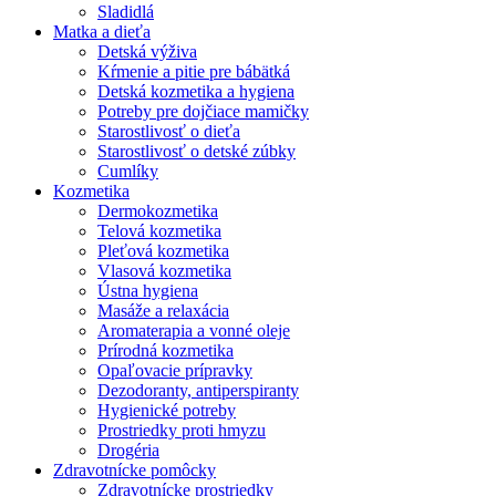
Sladidlá
Matka a dieťa
Detská výživa
Kŕmenie a pitie pre bábätká
Detská kozmetika a hygiena
Potreby pre dojčiace mamičky
Starostlivosť o dieťa
Starostlivosť o detské zúbky
Cumlíky
Kozmetika
Dermokozmetika
Telová kozmetika
Pleťová kozmetika
Vlasová kozmetika
Ústna hygiena
Masáže a relaxácia
Aromaterapia a vonné oleje
Prírodná kozmetika
Opaľovacie prípravky
Dezodoranty, antiperspiranty
Hygienické potreby
Prostriedky proti hmyzu
Drogéria
Zdravotnícke pomôcky
Zdravotnícke prostriedky