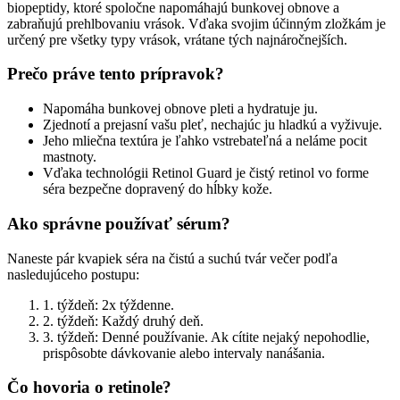
biopeptidy, ktoré spoločne napomáhajú bunkovej obnove a
zabraňujú prehlbovaniu vrások. Vďaka svojim účinným zložkám je
určený pre všetky typy vrások, vrátane tých najnáročnejších.
Prečo práve tento prípravok?
Napomáha bunkovej obnove pleti a hydratuje ju.
Zjednotí a prejasní vašu pleť, nechajúc ju hladkú a vyživuje.
Jeho mliečna textúra je ľahko vstrebateľná a neláme pocit
mastnoty.
Vďaka technológii Retinol Guard je čistý retinol vo forme
séra bezpečne dopravený do hĺbky kože.
Ako správne používať sérum?
Naneste pár kvapiek séra na čistú a suchú tvár večer podľa
nasledujúceho postupu:
1. týždeň: 2x týždenne.
2. týždeň: Každý druhý deň.
3. týždeň: Denné používanie. Ak cítite nejaký nepohodlie,
prispôsobte dávkovanie alebo intervaly nanášania.
Čo hovoria o retinole?