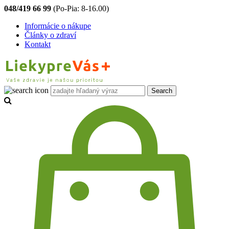
048/419 66 99
(Po-Pia: 8-16.00)
Informácie o nákupe
Články o zdraví
Kontakt