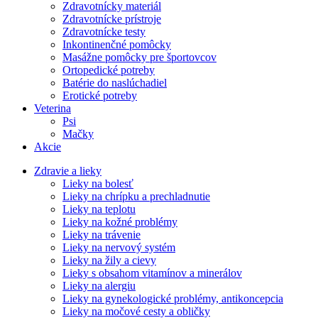
Zdravotnícky materiál
Zdravotnícke prístroje
Zdravotnícke testy
Inkontinenčné pomôcky
Masážne pomôcky pre športovcov
Ortopedické potreby
Batérie do naslúchadiel
Erotické potreby
Veterina
Psi
Mačky
Akcie
Zdravie a lieky
Lieky na bolesť
Lieky na chrípku a prechladnutie
Lieky na teplotu
Lieky na kožné problémy
Lieky na trávenie
Lieky na nervový systém
Lieky na žily a cievy
Lieky s obsahom vitamínov a minerálov
Lieky na alergiu
Lieky na gynekologické problémy, antikoncepcia
Lieky na močové cesty a obličky