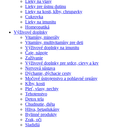
Lieky na vlasy
Lieky pre ústnu dutinu
Lieky na kosti, kĺby, chrupavky
Cukrovka
Lieky na imunitu
Homeopatiká
Výživové doplnky
Vitamíny, minerály
Vitamíny, multivitamíny pre deti
Výživové doplnky na imunitu
Čaje, nápoje
Zažívanie
Výživové doplnky pre srdce, cievy a krv
Nervová sústava
Dýchanie, dýchacie cesty
Močové ústrojenstvo a pohlavné orgány
Kĺby, kosti
Pleť, vlasy, nechty
Tehotenstvo
Detox tela
Chudnutie, diéta
Hliva, betaglukány
Bylinné produkty
Zrak, oči
Sladidlá