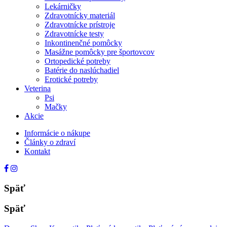
Lekárničky
Zdravotnícky materiál
Zdravotnícke prístroje
Zdravotnícke testy
Inkontinenčné pomôcky
Masážne pomôcky pre športovcov
Ortopedické potreby
Batérie do naslúchadiel
Erotické potreby
Veterina
Psi
Mačky
Akcie
Informácie o nákupe
Články o zdraví
Kontakt
Späť
Späť