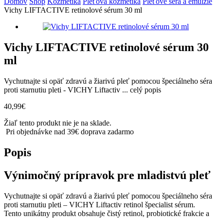
Domov
Shop
Kozmetika
Pleťová kozmetika
Pleťové séra a emulzie
Vichy LIFTACTIVE retinolové sérum 30 ml
Vichy LIFTACTIVE retinolové sérum 30
ml
Vychutnajte si opäť zdravú a žiarivú pleť pomocou špeciálneho séra
proti starnutiu pleti - VICHY Liftactiv ...
celý popis
40,99
€
Žiaľ tento produkt nie je na sklade.
Pri objednávke nad 39€ doprava zadarmo
Popis
Výnimočný prípravok pre mladistvú pleť
Vychutnajte si opäť zdravú a žiarivú pleť pomocou špeciálneho séra
proti starnutiu pleti – VICHY Liftactiv retinol špecialist sérum.
Tento unikátny produkt obsahuje čistý retinol, probiotické frakcie a