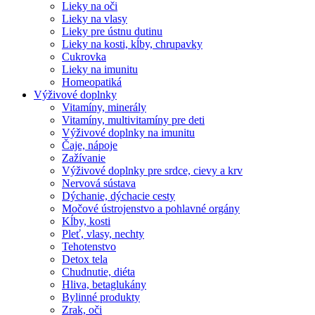
Lieky na oči
Lieky na vlasy
Lieky pre ústnu dutinu
Lieky na kosti, kĺby, chrupavky
Cukrovka
Lieky na imunitu
Homeopatiká
Výživové doplnky
Vitamíny, minerály
Vitamíny, multivitamíny pre deti
Výživové doplnky na imunitu
Čaje, nápoje
Zažívanie
Výživové doplnky pre srdce, cievy a krv
Nervová sústava
Dýchanie, dýchacie cesty
Močové ústrojenstvo a pohlavné orgány
Kĺby, kosti
Pleť, vlasy, nechty
Tehotenstvo
Detox tela
Chudnutie, diéta
Hliva, betaglukány
Bylinné produkty
Zrak, oči