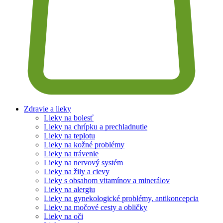
Zdravie a lieky
Lieky na bolesť
Lieky na chrípku a prechladnutie
Lieky na teplotu
Lieky na kožné problémy
Lieky na trávenie
Lieky na nervový systém
Lieky na žily a cievy
Lieky s obsahom vitamínov a minerálov
Lieky na alergiu
Lieky na gynekologické problémy, antikoncepcia
Lieky na močové cesty a obličky
Lieky na oči