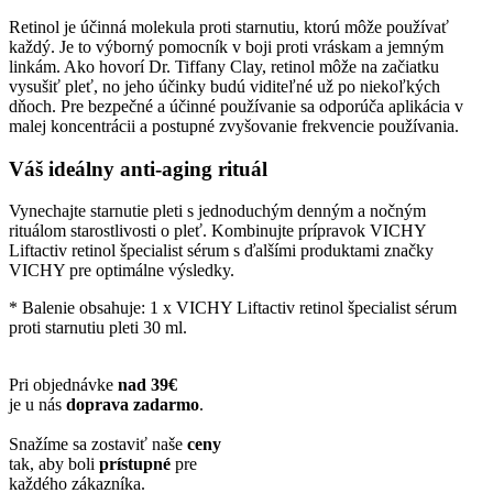
Retinol je účinná molekula proti starnutiu, ktorú môže používať
každý. Je to výborný pomocník v boji proti vráskam a jemným
linkám. Ako hovorí Dr. Tiffany Clay, retinol môže na začiatku
vysušiť pleť, no jeho účinky budú viditeľné už po niekoľkých
dňoch. Pre bezpečné a účinné používanie sa odporúča aplikácia v
malej koncentrácii a postupné zvyšovanie frekvencie používania.
Váš ideálny anti-aging rituál
Vynechajte starnutie pleti s jednoduchým denným a nočným
rituálom starostlivosti o pleť. Kombinujte prípravok VICHY
Liftactiv retinol špecialist sérum s ďalšími produktami značky
VICHY pre optimálne výsledky.
* Balenie obsahuje: 1 x VICHY Liftactiv retinol špecialist sérum
proti starnutiu pleti 30 ml.
Pri objednávke
nad 39€
je u nás
doprava zadarmo
.
Snažíme sa zostaviť naše
ceny
tak, aby boli
prístupné
pre
každého zákazníka.