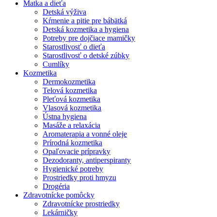
Matka a dieťa
Detská výživa
Kŕmenie a pitie pre bábätká
Detská kozmetika a hygiena
Potreby pre dojčiace mamičky
Starostlivosť o dieťa
Starostlivosť o detské zúbky
Cumlíky
Kozmetika
Dermokozmetika
Telová kozmetika
Pleťová kozmetika
Vlasová kozmetika
Ústna hygiena
Masáže a relaxácia
Aromaterapia a vonné oleje
Prírodná kozmetika
Opaľovacie prípravky
Dezodoranty, antiperspiranty
Hygienické potreby
Prostriedky proti hmyzu
Drogéria
Zdravotnícke pomôcky
Zdravotnícke prostriedky
Lekárničky