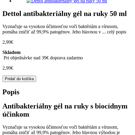
Dettol antibakteriálny gél na ruky 50 ml
Vyznačuje sa vysokou účinnosťou voči baktériám a vírusom,
pomáha zničiť až 99,9% patogénov. Jeho hlavnou v ...
celý popis
2,99
€
Skladom
Pri objednávke nad 39€ doprava zadarmo
2,99
€
množstvo
Pridať do košíka
Dettol
antibakteriálny
Popis
gél
na
Antibakteriálny gél na ruky s biocídnym
ruky
50
účinkom
ml
Vyznačuje sa vysokou účinnosťou voči baktériám a vírusom,
pomáha zničiť až 99,9% patogénov. Jeho hlavnou výhodou je