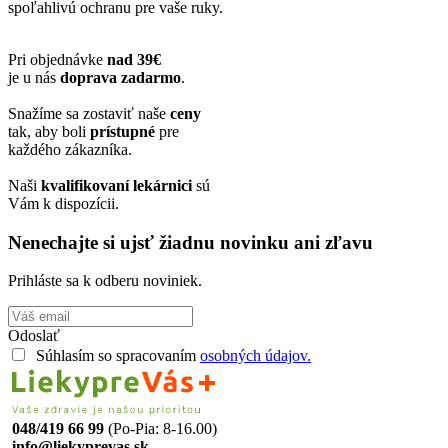
spoľahlivú ochranu pre vaše ruky.
Pri objednávke
nad 39€
je u nás
doprava zadarmo
.
Snažíme sa zostaviť naše
ceny
tak, aby boli
prístupné
pre
každého zákazníka.
Naši
kvalifikovaní lekárnici
sú
Vám k dispozícii.
Nenechajte si ujsť žiadnu novinku ani zľavu
Prihláste sa k odberu noviniek.
Odoslať
Súhlasím so spracovaním
osobných údajov.
048/419 66 99
(Po-Pia: 8-16.00)
info@liekyprevas.sk