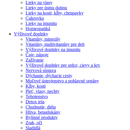
Lieky na vlasy
Lieky pre ústnu dutinu
Lieky na kosti, kĺby, chrupavky
Cukrovka
Lieky na imunitu
Homeopatiká
Výživové doplnky
Vitamíny, minerály
Vitamíny, multivitamíny pre deti
Výživové doplnky na imunitu
Čaje, nápoje
Zažívanie
Výživové doplnky pre srdce, cievy a krv
Nervová sústava
Dýchanie, dýchacie cesty
Močové ústrojenstvo a pohlavné orgány
Kĺby, kosti
Pleť, vlasy, nechty
Tehotenstvo
Detox tela
Chudnutie, diéta
Hliva, betaglukány
Bylinné produkty
Zrak, oči
Sladidlá