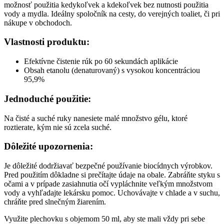
možnosť použitia kedykoľvek a kdekoľvek bez nutnosti použitia
vody a mydla. Ideálny spoločník na cesty, do verejných toaliet, či pri
nákupe v obchodoch.
Vlastnosti produktu:
Efektívne čistenie rúk po 60 sekundách aplikácie
Obsah etanolu (denaturovaný) s vysokou koncentráciou
95,9%
Jednoduché použitie:
Na čisté a suché ruky nanesiete malé množstvo gélu, ktoré
roztierate, kým nie sú zcela suché.
Dôležité upozornenia:
Je dôležité dodržiavať bezpečné používanie biocídnych výrobkov.
Pred použitím dôkladne si prečítajte údaje na obale. Zabráňte styku s
očami a v prípade zasiahnutia očí vypláchnite veľkým množstvom
vody a vyhľadajte lekársku pomoc. Uchovávajte v chlade a v suchu,
chráňte pred slnečným žiarením.
Využite plechovku s objemom 50 ml, aby ste mali vždy pri sebe