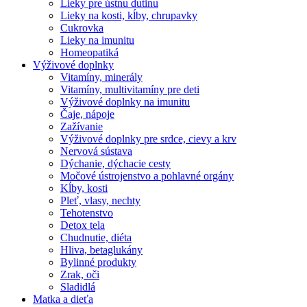
Lieky pre ústnu dutinu
Lieky na kosti, kĺby, chrupavky
Cukrovka
Lieky na imunitu
Homeopatiká
Výživové doplnky
Vitamíny, minerály
Vitamíny, multivitamíny pre deti
Výživové doplnky na imunitu
Čaje, nápoje
Zažívanie
Výživové doplnky pre srdce, cievy a krv
Nervová sústava
Dýchanie, dýchacie cesty
Močové ústrojenstvo a pohlavné orgány
Kĺby, kosti
Pleť, vlasy, nechty
Tehotenstvo
Detox tela
Chudnutie, diéta
Hliva, betaglukány
Bylinné produkty
Zrak, oči
Sladidlá
Matka a dieťa