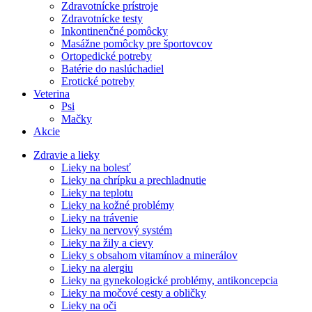
Zdravotnícke prístroje
Zdravotnícke testy
Inkontinenčné pomôcky
Masážne pomôcky pre športovcov
Ortopedické potreby
Batérie do naslúchadiel
Erotické potreby
Veterina
Psi
Mačky
Akcie
Zdravie a lieky
Lieky na bolesť
Lieky na chrípku a prechladnutie
Lieky na teplotu
Lieky na kožné problémy
Lieky na trávenie
Lieky na nervový systém
Lieky na žily a cievy
Lieky s obsahom vitamínov a minerálov
Lieky na alergiu
Lieky na gynekologické problémy, antikoncepcia
Lieky na močové cesty a obličky
Lieky na oči