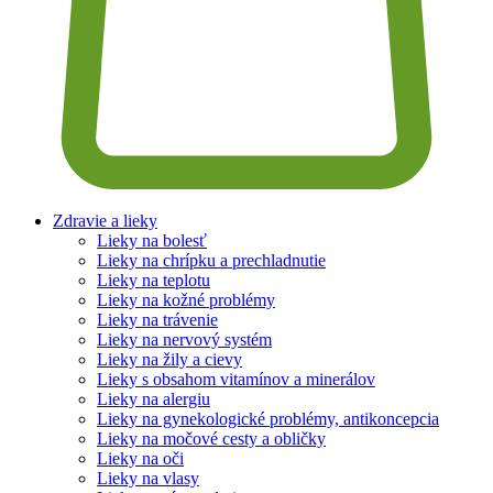
Zdravie a lieky
Lieky na bolesť
Lieky na chrípku a prechladnutie
Lieky na teplotu
Lieky na kožné problémy
Lieky na trávenie
Lieky na nervový systém
Lieky na žily a cievy
Lieky s obsahom vitamínov a minerálov
Lieky na alergiu
Lieky na gynekologické problémy, antikoncepcia
Lieky na močové cesty a obličky
Lieky na oči
Lieky na vlasy