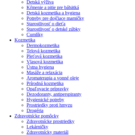
Detská výživa
Kŕmenie a pitie pre bábätká
Detská kozmetika a hygiena
Potreby pre dojčiace mamičky
Starostlivosť o dieťa
Starostlivosť o detské zúbky
Cumlíky
Kozmetika
Dermokozmetika
Telová kozmetika
Pleťová kozmetika
Vlasová kozmetika
Ústna hygiena
Masáže a relaxácia
Aromaterapia a vonné oleje
Prírodná kozmetika
Opaľovacie prípravky
Dezodoranty, antiperspiranty
Hygienické potreby
Prostriedky proti hmyzu
Drogéria
Zdravotnícke pomôcky
Zdravotnícke prostriedky
Lekárničky
Zdravotnícky materiál