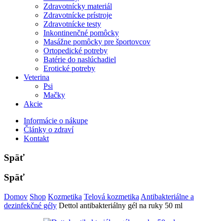
Zdravotnícky materiál
Zdravotnícke prístroje
Zdravotnícke testy
Inkontinenčné pomôcky
Masážne pomôcky pre športovcov
Ortopedické potreby
Batérie do naslúchadiel
Erotické potreby
Veterina
Psi
Mačky
Akcie
Informácie o nákupe
Články o zdraví
Kontakt
Späť
Späť
Domov
Shop
Kozmetika
Telová kozmetika
Antibakteriálne a
dezinfekčné gély
Dettol antibakteriálny gél na ruky 50 ml