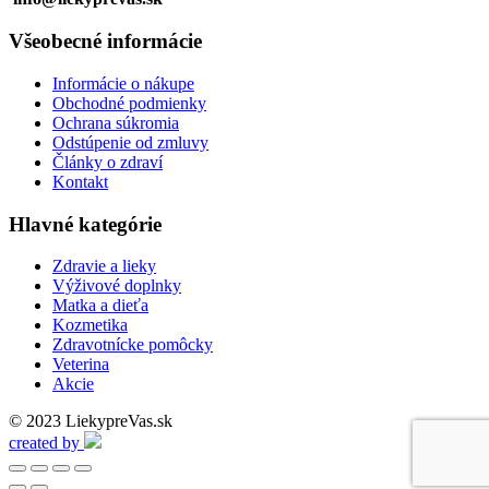
Všeobecné informácie
Informácie o nákupe
Obchodné podmienky
Ochrana súkromia
Odstúpenie od zmluvy
Články o zdraví
Kontakt
Hlavné kategórie
Zdravie a lieky
Výživové doplnky
Matka a dieťa
Kozmetika
Zdravotnícke pomôcky
Veterina
Akcie
© 2023 LiekypreVas.sk
created by