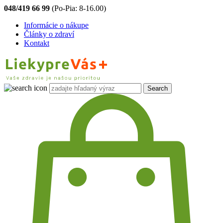
048/419 66 99
(Po-Pia: 8-16.00)
Informácie o nákupe
Články o zdraví
Kontakt