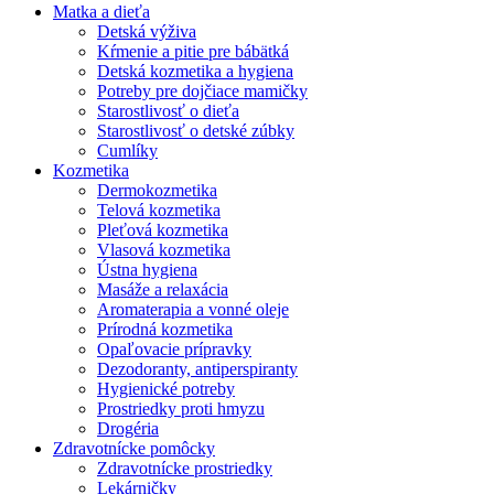
Matka a dieťa
Detská výživa
Kŕmenie a pitie pre bábätká
Detská kozmetika a hygiena
Potreby pre dojčiace mamičky
Starostlivosť o dieťa
Starostlivosť o detské zúbky
Cumlíky
Kozmetika
Dermokozmetika
Telová kozmetika
Pleťová kozmetika
Vlasová kozmetika
Ústna hygiena
Masáže a relaxácia
Aromaterapia a vonné oleje
Prírodná kozmetika
Opaľovacie prípravky
Dezodoranty, antiperspiranty
Hygienické potreby
Prostriedky proti hmyzu
Drogéria
Zdravotnícke pomôcky
Zdravotnícke prostriedky
Lekárničky