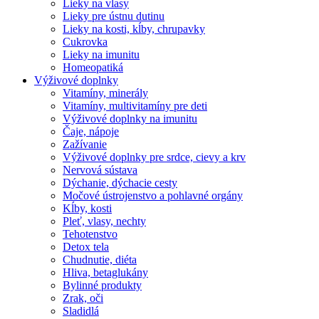
Lieky na vlasy
Lieky pre ústnu dutinu
Lieky na kosti, kĺby, chrupavky
Cukrovka
Lieky na imunitu
Homeopatiká
Výživové doplnky
Vitamíny, minerály
Vitamíny, multivitamíny pre deti
Výživové doplnky na imunitu
Čaje, nápoje
Zažívanie
Výživové doplnky pre srdce, cievy a krv
Nervová sústava
Dýchanie, dýchacie cesty
Močové ústrojenstvo a pohlavné orgány
Kĺby, kosti
Pleť, vlasy, nechty
Tehotenstvo
Detox tela
Chudnutie, diéta
Hliva, betaglukány
Bylinné produkty
Zrak, oči
Sladidlá