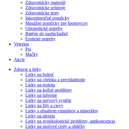
Zdravotnícky materiál
Zdravotnícke prístroje
Zdravotnícke testy
Inkontinenčné pomôcky
Masážne pomôcky pre športovcov
Ortopedické potreby
Batérie do naslúchadiel
Erotické potreby
Veterina
Psi
Mačky
Akcie
Zdravie a lieky
Lieky na bolesť
Lieky na chrípku a prechladnutie
Lieky na teplotu
Lieky na kožné problémy
Lieky na trávenie
Lieky na nervový systém
Lieky na žily a cievy
Lieky s obsahom vitamínov a minerálov
Lieky na alergiu
Lieky na gynekologické problémy, antikoncepcia
Lieky na močové cesty a obličky