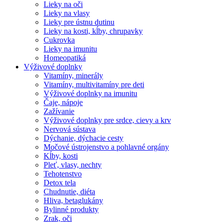
Lieky na oči
Lieky na vlasy
Lieky pre ústnu dutinu
Lieky na kosti, kĺby, chrupavky
Cukrovka
Lieky na imunitu
Homeopatiká
Výživové doplnky
Vitamíny, minerály
Vitamíny, multivitamíny pre deti
Výživové doplnky na imunitu
Čaje, nápoje
Zažívanie
Výživové doplnky pre srdce, cievy a krv
Nervová sústava
Dýchanie, dýchacie cesty
Močové ústrojenstvo a pohlavné orgány
Kĺby, kosti
Pleť, vlasy, nechty
Tehotenstvo
Detox tela
Chudnutie, diéta
Hliva, betaglukány
Bylinné produkty
Zrak, oči