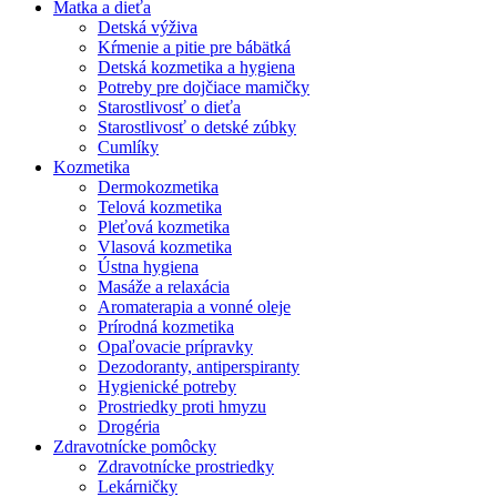
Matka a dieťa
Detská výživa
Kŕmenie a pitie pre bábätká
Detská kozmetika a hygiena
Potreby pre dojčiace mamičky
Starostlivosť o dieťa
Starostlivosť o detské zúbky
Cumlíky
Kozmetika
Dermokozmetika
Telová kozmetika
Pleťová kozmetika
Vlasová kozmetika
Ústna hygiena
Masáže a relaxácia
Aromaterapia a vonné oleje
Prírodná kozmetika
Opaľovacie prípravky
Dezodoranty, antiperspiranty
Hygienické potreby
Prostriedky proti hmyzu
Drogéria
Zdravotnícke pomôcky
Zdravotnícke prostriedky
Lekárničky