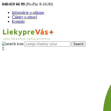
048/419 66 99
(Po-Pia: 8-16.00)
Informácie o nákupe
Články o zdraví
Kontakt