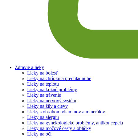
Zdravie a lieky
Lieky na bolesť
Lieky na chrípku a prechladnutie
Lieky na teplotu
Lieky na kožné problémy
Lieky na trávenie
Lieky na nervový systém
Lieky na žily a cievy
Lieky s obsahom vitamínov a minerálov
Lieky na alergiu
Lieky na gynekologické problémy, antikoncepcia
Lieky na močové cesty a obličky
Lieky na oči