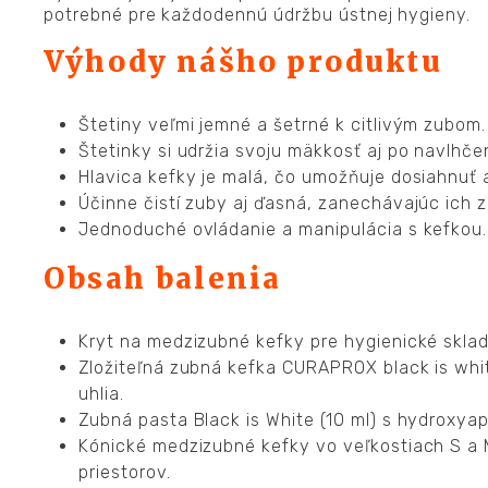
potrebné pre každodennú údržbu ústnej hygieny.
Výhody nášho produktu
Štetiny veľmi jemné a šetrné k citlivým zubom.
Štetinky si udržia svoju mäkkosť aj po navlhčen
Hlavica kefky je malá, čo umožňuje dosiahnuť 
Účinne čistí zuby aj ďasná, zanechávajúc ich z
Jednoduché ovládanie a manipulácia s kefkou.
Obsah balenia
Kryt na medzizubné kefky pre hygienické sklad
Zložiteľná zubná kefka CURAPROX black is whit
uhlia.
Zubná pasta Black is White (10 ml) s hydroxya
Kónické medzizubné kefky vo veľkostiach S a 
priestorov.