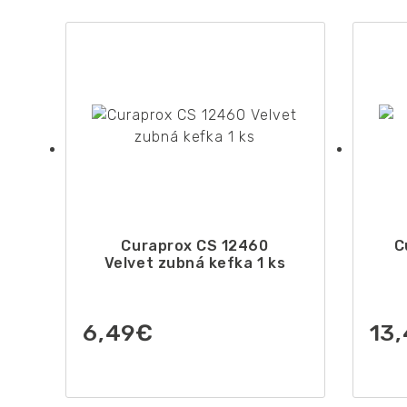
Curaprox CS 12460
C
Velvet zubná kefka 1 ks
6,49
€
13