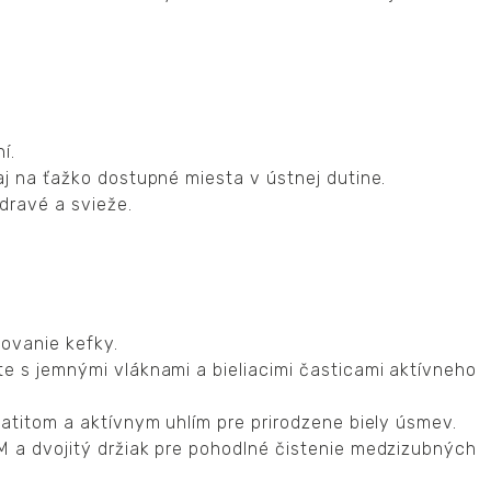
í.
aj na ťažko dostupné miesta v ústnej dutine.
dravé a svieže.
ovanie kefky.
e s jemnými vláknami a bieliacimi časticami aktívneho
patitom a aktívnym uhlím pre prirodzene biely úsmev.
M a dvojitý držiak pre pohodlné čistenie medzizubných