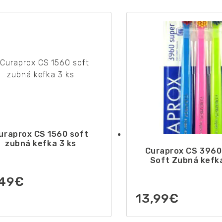
uraprox CS 1560 soft
zubná kefka 3 ks
Curaprox CS 3960
Soft Zubná kefka
,49
€
13,99
€