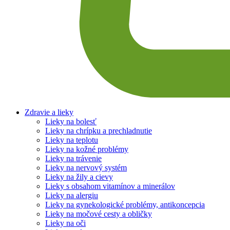
Zdravie a lieky
Lieky na bolesť
Lieky na chrípku a prechladnutie
Lieky na teplotu
Lieky na kožné problémy
Lieky na trávenie
Lieky na nervový systém
Lieky na žily a cievy
Lieky s obsahom vitamínov a minerálov
Lieky na alergiu
Lieky na gynekologické problémy, antikoncepcia
Lieky na močové cesty a obličky
Lieky na oči