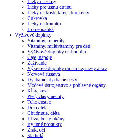
Lieky na vlasy
Lieky pre ústnu dutinu
Lieky na kosti, kĺby, chrupavky
Cukrovka
Lieky na imunitu
Homeopatiká
Výživové doplnky
Vitamíny, minerály
Vitamíny, multivitamíny pre deti
Výživové doplnky na imunitu
Čaje, nápoje
Zažívanie
Výživové doplnky pre srdce, cievy a krv
Nervová sústava
Dýchanie, dýchacie cesty
Močové ústrojenstvo a pohlavné orgány
Kĺby, kosti
Pleť, vlasy, nechty
Tehotenstvo
Detox tela
Chudnutie, diéta
Hliva, betaglukány
Bylinné produkty
Zrak, oči
Sladidlá