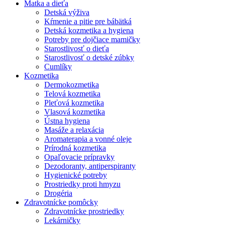
Matka a dieťa
Detská výživa
Kŕmenie a pitie pre bábätká
Detská kozmetika a hygiena
Potreby pre dojčiace mamičky
Starostlivosť o dieťa
Starostlivosť o detské zúbky
Cumlíky
Kozmetika
Dermokozmetika
Telová kozmetika
Pleťová kozmetika
Vlasová kozmetika
Ústna hygiena
Masáže a relaxácia
Aromaterapia a vonné oleje
Prírodná kozmetika
Opaľovacie prípravky
Dezodoranty, antiperspiranty
Hygienické potreby
Prostriedky proti hmyzu
Drogéria
Zdravotnícke pomôcky
Zdravotnícke prostriedky
Lekárničky