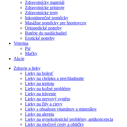
Zdravotnícky materiál
Zdravotnícke prístroje
Zdravotnícke testy
Inkontinenčné pomôcky
Masážne pomôcky pre športovcov
Ortopedické potreby
Batérie do naslúchadiel
Erotické potreby
Veterina
Psi
Mačky
Akcie
Zdravie a lieky
Lieky na bolesť
Lieky na chrípku a prechladnutie
Lieky na teplotu
Lieky na kožné problémy
Lieky na trávenie
Lieky na nervový systém
Lieky na žily a cievy
Lieky s obsahom vitamínov a minerálov
Lieky na alergiu
Lieky na gynekologické problémy, antikoncepcia
Lieky na močové cesty a obličky