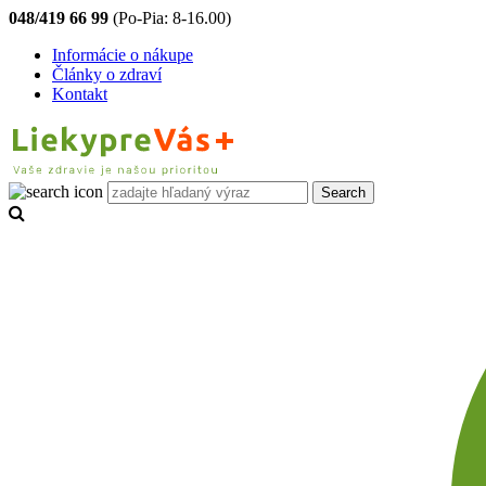
048/419 66 99
(Po-Pia: 8-16.00)
Informácie o nákupe
Články o zdraví
Kontakt