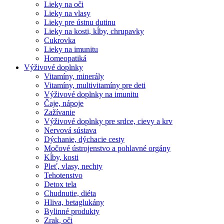
Lieky na oči
Lieky na vlasy
Lieky pre ústnu dutinu
Lieky na kosti, kĺby, chrupavky
Cukrovka
Lieky na imunitu
Homeopatiká
Výživové doplnky
Vitamíny, minerály
Vitamíny, multivitamíny pre deti
Výživové doplnky na imunitu
Čaje, nápoje
Zažívanie
Výživové doplnky pre srdce, cievy a krv
Nervová sústava
Dýchanie, dýchacie cesty
Močové ústrojenstvo a pohlavné orgány
Kĺby, kosti
Pleť, vlasy, nechty
Tehotenstvo
Detox tela
Chudnutie, diéta
Hliva, betaglukány
Bylinné produkty
Zrak, oči