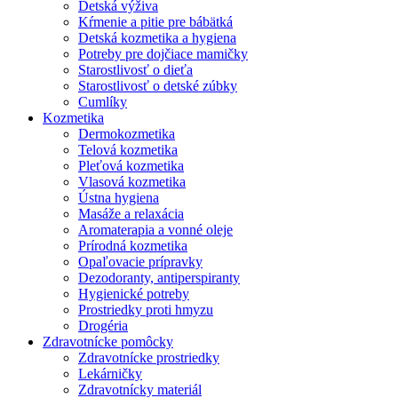
Detská výživa
Kŕmenie a pitie pre bábätká
Detská kozmetika a hygiena
Potreby pre dojčiace mamičky
Starostlivosť o dieťa
Starostlivosť o detské zúbky
Cumlíky
Kozmetika
Dermokozmetika
Telová kozmetika
Pleťová kozmetika
Vlasová kozmetika
Ústna hygiena
Masáže a relaxácia
Aromaterapia a vonné oleje
Prírodná kozmetika
Opaľovacie prípravky
Dezodoranty, antiperspiranty
Hygienické potreby
Prostriedky proti hmyzu
Drogéria
Zdravotnícke pomôcky
Zdravotnícke prostriedky
Lekárničky
Zdravotnícky materiál