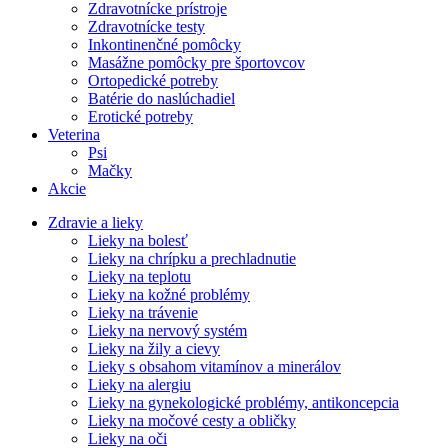
Zdravotnícke prístroje
Zdravotnícke testy
Inkontinenčné pomôcky
Masážne pomôcky pre športovcov
Ortopedické potreby
Batérie do naslúchadiel
Erotické potreby
Veterina
Psi
Mačky
Akcie
Zdravie a lieky
Lieky na bolesť
Lieky na chrípku a prechladnutie
Lieky na teplotu
Lieky na kožné problémy
Lieky na trávenie
Lieky na nervový systém
Lieky na žily a cievy
Lieky s obsahom vitamínov a minerálov
Lieky na alergiu
Lieky na gynekologické problémy, antikoncepcia
Lieky na močové cesty a obličky
Lieky na oči