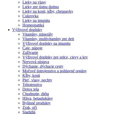
Lieky na vlasy
Lieky pre ústnu dutinu
Lieky na kosti, kĺby, chrupavky
Cukrovka
Lieky na imunitu
Homeopatiká
Výživové doplnky
Vitamíny, minerály
Vitamíny, multivitamíny pre deti
Výživové doplnky na imunitu
Čaje, nápoje
Zažívanie
Výživové doplnky pre srdce, cievy a krv
Nervová sústava
Dýchanie, dýchacie cesty
Močové ústrojenstvo a pohlavné orgány
Kĺby, kosti
Pleť, vlasy, nechty
Tehotenstvo
Detox tela
Chudnutie, diéta
Hliva, betaglukány
Bylinné produkty
Zrak, oči
Sladidlá