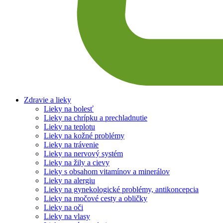
Zdravie a lieky
Lieky na bolesť
Lieky na chrípku a prechladnutie
Lieky na teplotu
Lieky na kožné problémy
Lieky na trávenie
Lieky na nervový systém
Lieky na žily a cievy
Lieky s obsahom vitamínov a minerálov
Lieky na alergiu
Lieky na gynekologické problémy, antikoncepcia
Lieky na močové cesty a obličky
Lieky na oči
Lieky na vlasy