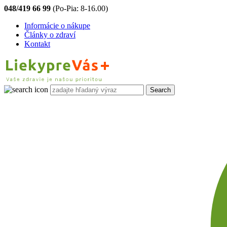
048/419 66 99
(Po-Pia: 8-16.00)
Informácie o nákupe
Články o zdraví
Kontakt