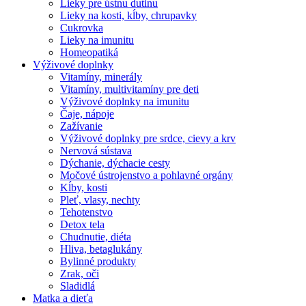
Lieky pre ústnu dutinu
Lieky na kosti, kĺby, chrupavky
Cukrovka
Lieky na imunitu
Homeopatiká
Výživové doplnky
Vitamíny, minerály
Vitamíny, multivitamíny pre deti
Výživové doplnky na imunitu
Čaje, nápoje
Zažívanie
Výživové doplnky pre srdce, cievy a krv
Nervová sústava
Dýchanie, dýchacie cesty
Močové ústrojenstvo a pohlavné orgány
Kĺby, kosti
Pleť, vlasy, nechty
Tehotenstvo
Detox tela
Chudnutie, diéta
Hliva, betaglukány
Bylinné produkty
Zrak, oči
Sladidlá
Matka a dieťa