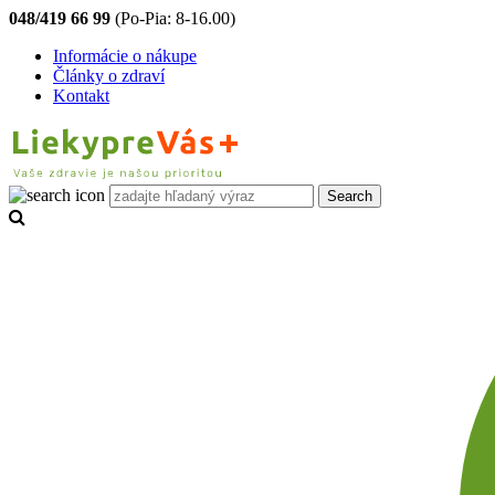
048/419 66 99
(Po-Pia: 8-16.00)
Informácie o nákupe
Články o zdraví
Kontakt