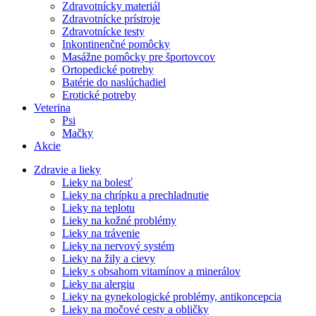
Zdravotnícky materiál
Zdravotnícke prístroje
Zdravotnícke testy
Inkontinenčné pomôcky
Masážne pomôcky pre športovcov
Ortopedické potreby
Batérie do naslúchadiel
Erotické potreby
Veterina
Psi
Mačky
Akcie
Zdravie a lieky
Lieky na bolesť
Lieky na chrípku a prechladnutie
Lieky na teplotu
Lieky na kožné problémy
Lieky na trávenie
Lieky na nervový systém
Lieky na žily a cievy
Lieky s obsahom vitamínov a minerálov
Lieky na alergiu
Lieky na gynekologické problémy, antikoncepcia
Lieky na močové cesty a obličky