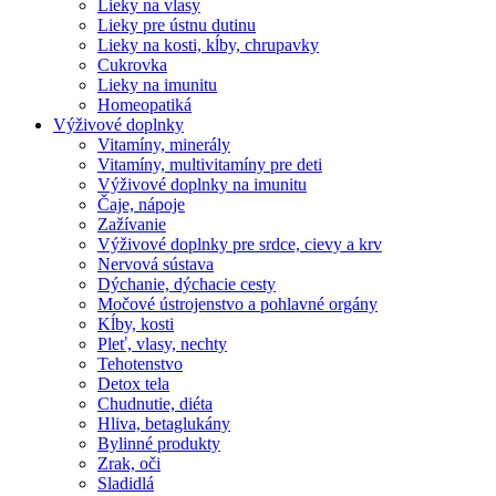
Lieky na vlasy
Lieky pre ústnu dutinu
Lieky na kosti, kĺby, chrupavky
Cukrovka
Lieky na imunitu
Homeopatiká
Výživové doplnky
Vitamíny, minerály
Vitamíny, multivitamíny pre deti
Výživové doplnky na imunitu
Čaje, nápoje
Zažívanie
Výživové doplnky pre srdce, cievy a krv
Nervová sústava
Dýchanie, dýchacie cesty
Močové ústrojenstvo a pohlavné orgány
Kĺby, kosti
Pleť, vlasy, nechty
Tehotenstvo
Detox tela
Chudnutie, diéta
Hliva, betaglukány
Bylinné produkty
Zrak, oči
Sladidlá