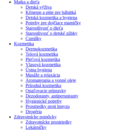
Matka a dieťa
Detská výživa
Kŕmenie a pitie pre bábätká
Detská kozmetika a hygiena
Potreby pre dojčiace mamičky
Starostlivosť o dieťa
Starostlivosť o detské zúbky
Cumlíky
Kozmetika
Dermokozmetika
Telová kozmetika
Pleťová kozmetika
Vlasová kozmetika
Ústna hygiena
Masáže a relaxácia
Aromaterapia a vonné oleje
Prírodná kozmetika
Opaľovacie prípravky
Dezodoranty, antiperspiranty
Hygienické potreby
Prostriedky proti hmyzu
Drogéria
Zdravotnícke pomôcky
Zdravotnícke prostriedky
Lekárničky