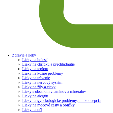
Zdravie a lieky
Lieky na bolesť
Lieky na chrípku a prechladnutie
Lieky na teplotu
Lieky na kožné problémy
Lieky na trávenie
Lieky na nervový systém
Lieky na žily a cievy
Lieky s obsahom vitamínov a minerálov
Lieky na alergiu
Lieky na gynekologické problémy, antikoncepcia
Lieky na močové cesty a obličky
Lieky na oči