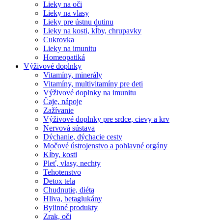
Lieky na oči
Lieky na vlasy
Lieky pre ústnu dutinu
Lieky na kosti, kĺby, chrupavky
Cukrovka
Lieky na imunitu
Homeopatiká
Výživové doplnky
Vitamíny, minerály
Vitamíny, multivitamíny pre deti
Výživové doplnky na imunitu
Čaje, nápoje
Zažívanie
Výživové doplnky pre srdce, cievy a krv
Nervová sústava
Dýchanie, dýchacie cesty
Močové ústrojenstvo a pohlavné orgány
Kĺby, kosti
Pleť, vlasy, nechty
Tehotenstvo
Detox tela
Chudnutie, diéta
Hliva, betaglukány
Bylinné produkty
Zrak, oči