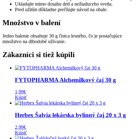
Ukladajte mimo dosahu detí a nežiaduceho svetla.
Pred užitím dôkladne prečítajte návod na obale.
Množstvo v balení
Jedno balenie obsahuje 30 g čistca lesného, čo je postačujúce
množstvo na dlhodobé užívanie.
Zákazníci si tiež kúpili
FYTOPHARMA Alchemilkový čaj 30 g
1,99
€
Kúpiť
Herbex Šalvia lekárska bylinný čaj 20 x 3 g
2,99
€
Kúpiť