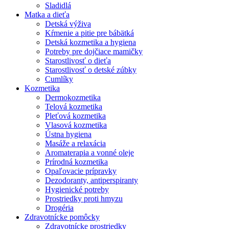
Sladidlá
Matka a dieťa
Detská výživa
Kŕmenie a pitie pre bábätká
Detská kozmetika a hygiena
Potreby pre dojčiace mamičky
Starostlivosť o dieťa
Starostlivosť o detské zúbky
Cumlíky
Kozmetika
Dermokozmetika
Telová kozmetika
Pleťová kozmetika
Vlasová kozmetika
Ústna hygiena
Masáže a relaxácia
Aromaterapia a vonné oleje
Prírodná kozmetika
Opaľovacie prípravky
Dezodoranty, antiperspiranty
Hygienické potreby
Prostriedky proti hmyzu
Drogéria
Zdravotnícke pomôcky
Zdravotnícke prostriedky