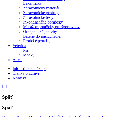
Lekárničky
Zdravotnícky materiál
Zdravotnícke prístroje
Zdravotnícke testy
Inkontinenčné pomôcky
Masážne pomôcky pre športovcov
Ortopedické potreby
Batérie do naslúchadiel
Erotické potreby
Veterina
Psi
Mačky
Akcie
Informácie o nákupe
Články o zdraví
Kontakt
Späť
Späť