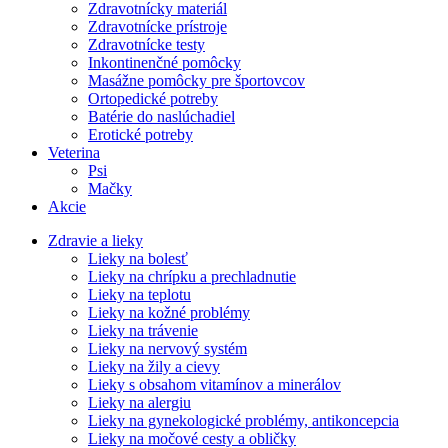
Zdravotnícky materiál
Zdravotnícke prístroje
Zdravotnícke testy
Inkontinenčné pomôcky
Masážne pomôcky pre športovcov
Ortopedické potreby
Batérie do naslúchadiel
Erotické potreby
Veterina
Psi
Mačky
Akcie
Zdravie a lieky
Lieky na bolesť
Lieky na chrípku a prechladnutie
Lieky na teplotu
Lieky na kožné problémy
Lieky na trávenie
Lieky na nervový systém
Lieky na žily a cievy
Lieky s obsahom vitamínov a minerálov
Lieky na alergiu
Lieky na gynekologické problémy, antikoncepcia
Lieky na močové cesty a obličky