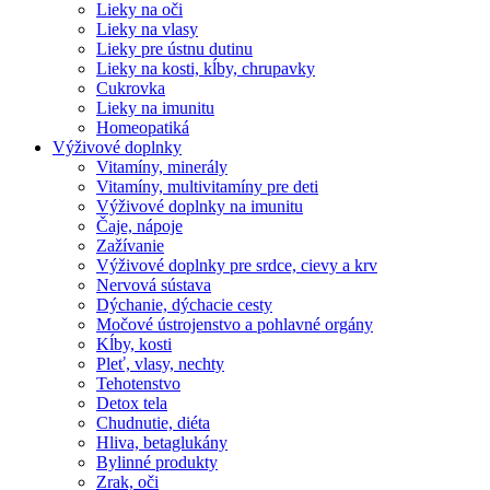
Lieky na oči
Lieky na vlasy
Lieky pre ústnu dutinu
Lieky na kosti, kĺby, chrupavky
Cukrovka
Lieky na imunitu
Homeopatiká
Výživové doplnky
Vitamíny, minerály
Vitamíny, multivitamíny pre deti
Výživové doplnky na imunitu
Čaje, nápoje
Zažívanie
Výživové doplnky pre srdce, cievy a krv
Nervová sústava
Dýchanie, dýchacie cesty
Močové ústrojenstvo a pohlavné orgány
Kĺby, kosti
Pleť, vlasy, nechty
Tehotenstvo
Detox tela
Chudnutie, diéta
Hliva, betaglukány
Bylinné produkty
Zrak, oči