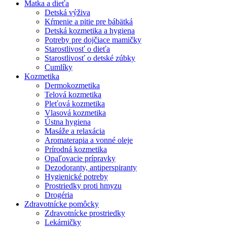
Matka a dieťa
Detská výživa
Kŕmenie a pitie pre bábätká
Detská kozmetika a hygiena
Potreby pre dojčiace mamičky
Starostlivosť o dieťa
Starostlivosť o detské zúbky
Cumlíky
Kozmetika
Dermokozmetika
Telová kozmetika
Pleťová kozmetika
Vlasová kozmetika
Ústna hygiena
Masáže a relaxácia
Aromaterapia a vonné oleje
Prírodná kozmetika
Opaľovacie prípravky
Dezodoranty, antiperspiranty
Hygienické potreby
Prostriedky proti hmyzu
Drogéria
Zdravotnícke pomôcky
Zdravotnícke prostriedky
Lekárničky