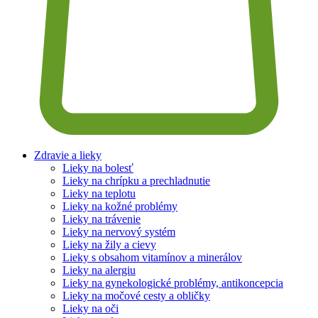
Zdravie a lieky
Lieky na bolesť
Lieky na chrípku a prechladnutie
Lieky na teplotu
Lieky na kožné problémy
Lieky na trávenie
Lieky na nervový systém
Lieky na žily a cievy
Lieky s obsahom vitamínov a minerálov
Lieky na alergiu
Lieky na gynekologické problémy, antikoncepcia
Lieky na močové cesty a obličky
Lieky na oči