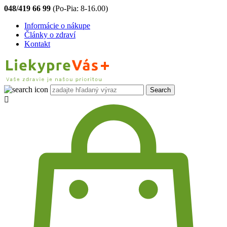
048/419 66 99
(Po-Pia: 8-16.00)
Informácie o nákupe
Články o zdraví
Kontakt