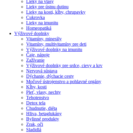
Lieky na vlasy
Lieky pre ústnu dutinu
Lieky na kosti, kĺby, chrupavky
Cukrovka
Lieky na imunitu
Homeopatiká
Výživové doplnky
Vitamíny, minerály
Vitamíny, multivitamíny pre deti
Výživové doplnky na imunitu
Čaje, nápoje
Zažívanie
Výživové doplnky pre srdce, cievy a krv
Nervová sústava
Dýchanie, dýchacie cesty
Močové ústrojenstvo a pohlavné orgány
Kĺby, kosti
Pleť, vlasy, nechty
Tehotenstvo
Detox tela
Chudnutie, diéta
Hliva, betaglukány
Bylinné produkty
Zrak, oči
Sladidlá