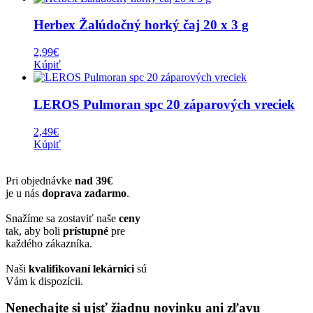
Herbex Žalúdočný horký čaj 20 x 3 g
2,99
€
Kúpiť
LEROS Pulmoran spc 20 záparových vreciek
2,49
€
Kúpiť
Pri objednávke
nad 39€
je u nás
doprava zadarmo
.
Snažíme sa zostaviť naše
ceny
tak, aby boli
prístupné
pre
každého zákazníka.
Naši
kvalifikovaní lekárnici
sú
Vám k dispozícii.
Nenechajte si ujsť žiadnu novinku ani zľavu