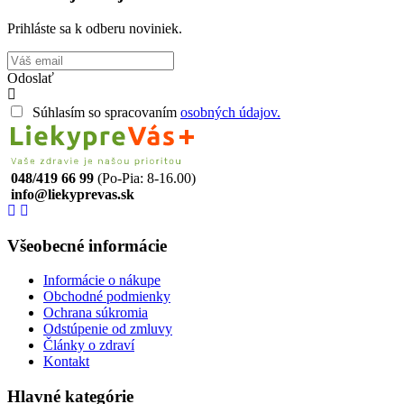
Prihláste sa k odberu noviniek.
Odoslať
Súhlasím so spracovaním
osobných údajov.
048/419 66 99
(Po-Pia: 8-16.00)
info@liekyprevas.sk
Všeobecné informácie
Informácie o nákupe
Obchodné podmienky
Ochrana súkromia
Odstúpenie od zmluvy
Články o zdraví
Kontakt
Hlavné kategórie