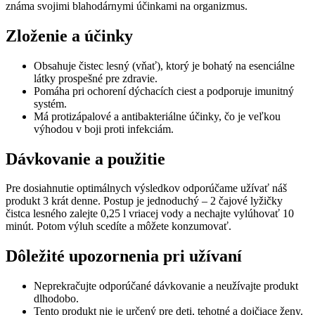
známa svojimi blahodárnymi účinkami na organizmus.
Zloženie a účinky
Obsahuje čistec lesný (vňať), ktorý je bohatý na esenciálne
látky prospešné pre zdravie.
Pomáha pri ochorení dýchacích ciest a podporuje imunitný
systém.
Má protizápalové a antibakteriálne účinky, čo je veľkou
výhodou v boji proti infekciám.
Dávkovanie a použitie
Pre dosiahnutie optimálnych výsledkov odporúčame užívať náš
produkt 3 krát denne. Postup je jednoduchý – 2 čajové lyžičky
čistca lesného zalejte 0,25 l vriacej vody a nechajte vylúhovať 10
minút. Potom výluh scedíte a môžete konzumovať.
Dôležité upozornenia pri užívaní
Neprekračujte odporúčané dávkovanie a neužívajte produkt
dlhodobo.
Tento produkt nie je určený pre deti, tehotné a dojčiace ženy.