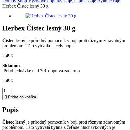
Domov
Shop
Výživové doplnky
Čaje, nápoje
Čaje
Bylinné čaje
Herbex Čistec lesný 30 g
Herbex Čistec lesný 30 g
Čistec lesný
je prírodný pomocník v boji proti rôznym zdravotným
problémom. Táto vytrvalá ...
celý popis
2,49
€
Skladom
Pri objednávke nad 39€ doprava zadarmo
2,49
€
množstvo
Herbex
Pridať do košíka
Čistec
lesný
Popis
30
g
Čistec lesný
je prírodný pomocník v boji proti rôznym zdravotným
problémom. Táto vytrvalá bylina z čeľade hluchavkovitých je