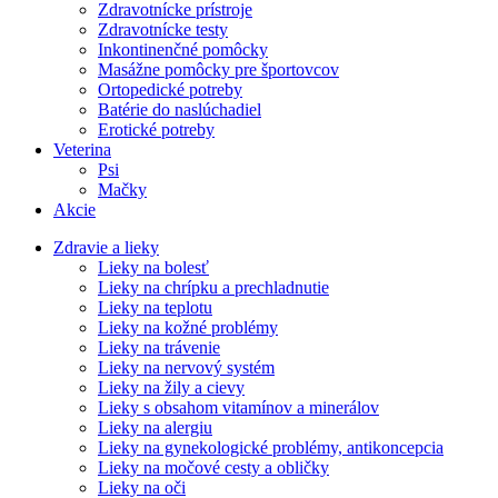
Zdravotnícke prístroje
Zdravotnícke testy
Inkontinenčné pomôcky
Masážne pomôcky pre športovcov
Ortopedické potreby
Batérie do naslúchadiel
Erotické potreby
Veterina
Psi
Mačky
Akcie
Zdravie a lieky
Lieky na bolesť
Lieky na chrípku a prechladnutie
Lieky na teplotu
Lieky na kožné problémy
Lieky na trávenie
Lieky na nervový systém
Lieky na žily a cievy
Lieky s obsahom vitamínov a minerálov
Lieky na alergiu
Lieky na gynekologické problémy, antikoncepcia
Lieky na močové cesty a obličky
Lieky na oči