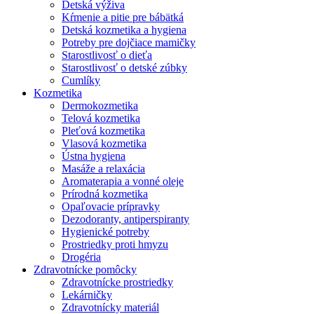
Detská výživa
Kŕmenie a pitie pre bábätká
Detská kozmetika a hygiena
Potreby pre dojčiace mamičky
Starostlivosť o dieťa
Starostlivosť o detské zúbky
Cumlíky
Kozmetika
Dermokozmetika
Telová kozmetika
Pleťová kozmetika
Vlasová kozmetika
Ústna hygiena
Masáže a relaxácia
Aromaterapia a vonné oleje
Prírodná kozmetika
Opaľovacie prípravky
Dezodoranty, antiperspiranty
Hygienické potreby
Prostriedky proti hmyzu
Drogéria
Zdravotnícke pomôcky
Zdravotnícke prostriedky
Lekárničky
Zdravotnícky materiál