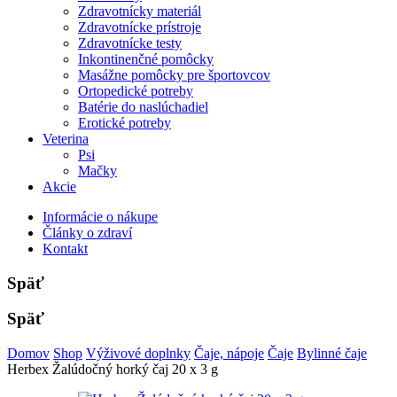
Zdravotnícky materiál
Zdravotnícke prístroje
Zdravotnícke testy
Inkontinenčné pomôcky
Masážne pomôcky pre športovcov
Ortopedické potreby
Batérie do naslúchadiel
Erotické potreby
Veterina
Psi
Mačky
Akcie
Informácie o nákupe
Články o zdraví
Kontakt
Späť
Späť
Domov
Shop
Výživové doplnky
Čaje, nápoje
Čaje
Bylinné čaje
Herbex Žalúdočný horký čaj 20 x 3 g