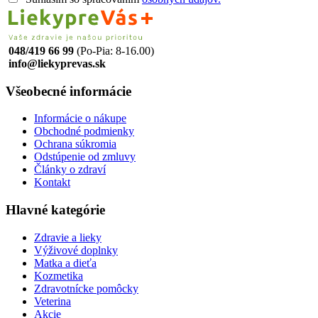
048/419 66 99
(Po-Pia: 8-16.00)
info@liekyprevas.sk
Všeobecné informácie
Informácie o nákupe
Obchodné podmienky
Ochrana súkromia
Odstúpenie od zmluvy
Články o zdraví
Kontakt
Hlavné kategórie
Zdravie a lieky
Výživové doplnky
Matka a dieťa
Kozmetika
Zdravotnícke pomôcky
Veterina
Akcie