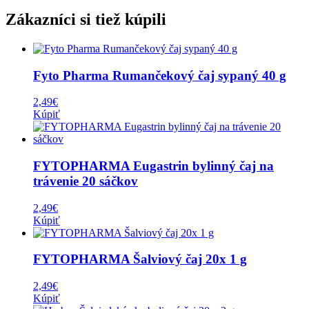
Zákazníci si tiež kúpili
Fyto Pharma Rumančekový čaj sypaný 40 g
2,49
€
Kúpiť
FYTOPHARMA Eugastrin bylinný čaj na
trávenie 20 sáčkov
2,49
€
Kúpiť
FYTOPHARMA Šalviový čaj 20x 1 g
2,49
€
Kúpiť