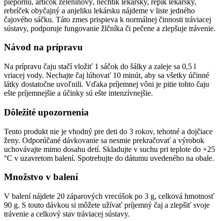
piepornú, artičok zeleninový, nechtík lekársky, repík lekársky,
rebríček obyčajný a anjeliku lekársku nájdeme v liste jedného
čajového sáčku. Táto zmes prispieva k normálnej činnosti tráviacej
sústavy, podporuje fungovanie žlčníka či pečene a zlepšuje trávenie.
Návod na prípravu
Na prípravu čaju stačí vložiť 1 sáčok do šálky a zaleje sa 0,5 l
vriacej vody. Nechajte čaj lúhovať 10 minút, aby sa všetky účinné
látky dostatočne uvoľnili. Vďaka príjemnej vôni je pitie tohto čaju
ešte príjemnejšie a účinky sú ešte intenzívnejšie.
Dôležité upozornenia
Tento produkt nie je vhodný pre deti do 3 rokov, tehotné a dojčiace
ženy. Odporúčané dávkovanie sa nesmie prekračovať a výrobok
uchovávajte mimo dosahu detí. Skladujte v suchu pri teplote do +25
°C v uzavretom balení. Spotrebujte do dátumu uvedeného na obale.
Množstvo v balení
V balení nájdete 20 záparových vrecúšok po 3 g, celková hmotnosť
90 g. S touto dávkou si môžete užívať príjemný čaj a zlepšiť svoje
trávenie a celkový stav tráviacej sústavy.