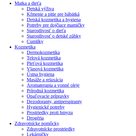
Matka a dieťa
Detská výživa
Kŕmenie a pitie pre bábätká
Detská kozmetika a hygiena
Potreby pre dojčiace mamičky
Starostlivosť o dieťa
Starostlivosť o detské zúbky
Cumlíky
Kozmetika
Dermokozmetika
Telová kozmetika
Pleťová kozmetika
Vlasová kozmetika
Ústna hygiena
Masáže a relaxácia
Aromaterapia a vonné oleje
Prírodná kozmetika
Opaľovacie prípravky
Dezodoranty, antiperspiranty
Hygienické potreby
Prostriedky proti hmyzu
Drogéria
Zdravotnícke pomôcky
Zdravotnícke prostriedky
Lekárničky