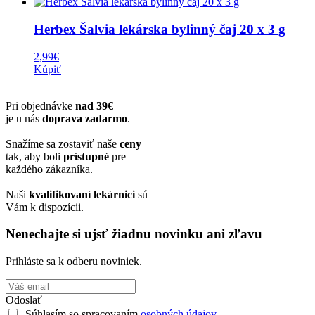
Herbex Šalvia lekárska bylinný čaj 20 x 3 g
2,99
€
Kúpiť
Pri objednávke
nad 39€
je u nás
doprava zadarmo
.
Snažíme sa zostaviť naše
ceny
tak, aby boli
prístupné
pre
každého zákazníka.
Naši
kvalifikovaní lekárnici
sú
Vám k dispozícii.
Nenechajte si ujsť žiadnu novinku ani zľavu
Prihláste sa k odberu noviniek.
Odoslať
Súhlasím so spracovaním
osobných údajov.