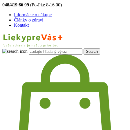
048/419 66 99
(Po-Pia: 8-16.00)
Informácie o nákupe
Články o zdraví
Kontakt