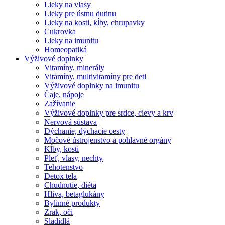
Lieky na vlasy
Lieky pre ústnu dutinu
Lieky na kosti, kĺby, chrupavky
Cukrovka
Lieky na imunitu
Homeopatiká
Výživové doplnky
Vitamíny, minerály
Vitamíny, multivitamíny pre deti
Výživové doplnky na imunitu
Čaje, nápoje
Zažívanie
Výživové doplnky pre srdce, cievy a krv
Nervová sústava
Dýchanie, dýchacie cesty
Močové ústrojenstvo a pohlavné orgány
Kĺby, kosti
Pleť, vlasy, nechty
Tehotenstvo
Detox tela
Chudnutie, diéta
Hliva, betaglukány
Bylinné produkty
Zrak, oči
Sladidlá