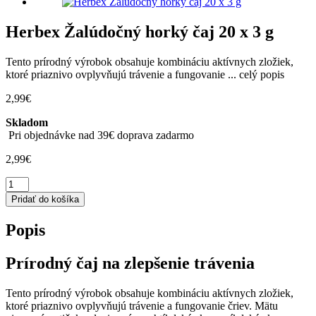
Herbex Žalúdočný horký čaj 20 x 3 g
Tento prírodný výrobok obsahuje kombináciu aktívnych zložiek,
ktoré priaznivo ovplyvňujú trávenie a fungovanie ...
celý popis
2,99
€
Skladom
Pri objednávke nad 39€ doprava zadarmo
2,99
€
množstvo
Herbex
Pridať do košíka
Žalúdočný
horký
Popis
čaj
20
x
Prírodný čaj na zlepšenie trávenia
3
g
Tento prírodný výrobok obsahuje kombináciu aktívnych zložiek,
ktoré priaznivo ovplyvňujú trávenie a fungovanie čriev. Mätu