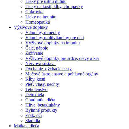
Lieky pre ústnu dutinu
Lieky na kosti, kĺby, chrupavky
Cukrovka
Lieky na imunitu
Homeopatiká
Výživové doplnky
Vitamíny, minerály
Vitamíny, multivitamíny pre deti
Výživové doplnky na imunitu
Čaje, nápoje
Zažívanie
Výživové doplnky pre srdce, cievy a krv
Nervová sústava
Dýchanie, dýchacie cesty
Močové ústrojenstvo a pohlavné orgány
Kĺby, kosti
Pleť, vlasy, nechty
Tehotenstvo
Detox tela
Chudnutie, diéta
Hliva, betaglukány
Bylinné produkty
Zrak, oči
Sladidlá
Matka a dieťa