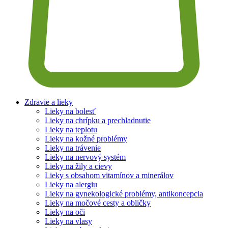
Zdravie a lieky
Lieky na bolesť
Lieky na chrípku a prechladnutie
Lieky na teplotu
Lieky na kožné problémy
Lieky na trávenie
Lieky na nervový systém
Lieky na žily a cievy
Lieky s obsahom vitamínov a minerálov
Lieky na alergiu
Lieky na gynekologické problémy, antikoncepcia
Lieky na močové cesty a obličky
Lieky na oči
Lieky na vlasy