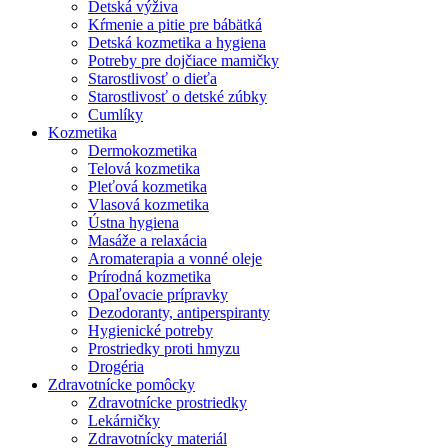
Detská výživa
Kŕmenie a pitie pre bábätká
Detská kozmetika a hygiena
Potreby pre dojčiace mamičky
Starostlivosť o dieťa
Starostlivosť o detské zúbky
Cumlíky
Kozmetika
Dermokozmetika
Telová kozmetika
Pleťová kozmetika
Vlasová kozmetika
Ústna hygiena
Masáže a relaxácia
Aromaterapia a vonné oleje
Prírodná kozmetika
Opaľovacie prípravky
Dezodoranty, antiperspiranty
Hygienické potreby
Prostriedky proti hmyzu
Drogéria
Zdravotnícke pomôcky
Zdravotnícke prostriedky
Lekárničky
Zdravotnícky materiál