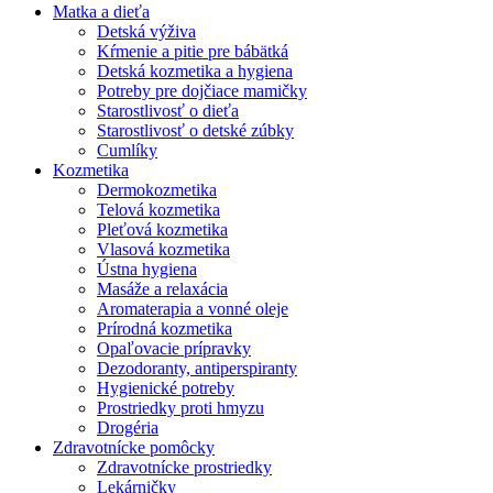
Matka a dieťa
Detská výživa
Kŕmenie a pitie pre bábätká
Detská kozmetika a hygiena
Potreby pre dojčiace mamičky
Starostlivosť o dieťa
Starostlivosť o detské zúbky
Cumlíky
Kozmetika
Dermokozmetika
Telová kozmetika
Pleťová kozmetika
Vlasová kozmetika
Ústna hygiena
Masáže a relaxácia
Aromaterapia a vonné oleje
Prírodná kozmetika
Opaľovacie prípravky
Dezodoranty, antiperspiranty
Hygienické potreby
Prostriedky proti hmyzu
Drogéria
Zdravotnícke pomôcky
Zdravotnícke prostriedky
Lekárničky