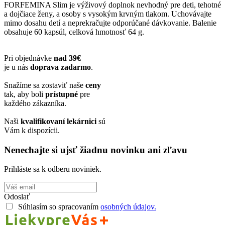
FORFEMINA Slim je výživový doplnok nevhodný pre deti, tehotné
a dojčiace ženy, a osoby s vysokým krvným tlakom. Uchovávajte
mimo dosahu detí a neprekračujte odporúčané dávkovanie. Balenie
obsahuje 60 kapsúl, celková hmotnosť 64 g.
Pri objednávke
nad 39€
je u nás
doprava zadarmo
.
Snažíme sa zostaviť naše
ceny
tak, aby boli
prístupné
pre
každého zákazníka.
Naši
kvalifikovaní lekárnici
sú
Vám k dispozícii.
Nenechajte si ujsť žiadnu novinku ani zľavu
Prihláste sa k odberu noviniek.
Odoslať
Súhlasím so spracovaním
osobných údajov.