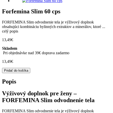
Forfemina Slim 60 cps
FORFEMINA Slim odvodnenie tela je výživový doplnok
obsahujúci kombináciu bylinných extraktov a minerálov, ktoré ...
celý popis
13,49
€
Skladom
Pri objednávke nad 39€ doprava zadarmo
13,49
€
množstvo
Pridať do košíka
Forfemina
Slim
Popis
60
cps
Výživový doplnok pre ženy –
FORFEMINA Slim odvodnenie tela
FORFEMINA Slim odvodnenie tela je výživový doplnok