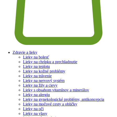
Zdravie a lieky
Lieky na bolesť
Lieky na chrípku a prechladnutie
Lieky na teplotu
Lieky na kožné problémy
Lieky na trávenie
Lieky na nervový systém
Lieky na žily a cievy
Lieky s obsahom vitamínov a minerálov
Lieky na alergiu
Lieky na gynekologické problémy, antikoncepcia
Lieky na močové cesty a obličky
Lieky na oči
Lieky na vlasy