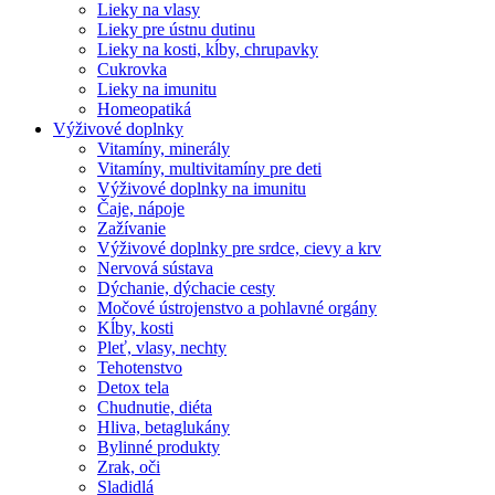
Lieky na vlasy
Lieky pre ústnu dutinu
Lieky na kosti, kĺby, chrupavky
Cukrovka
Lieky na imunitu
Homeopatiká
Výživové doplnky
Vitamíny, minerály
Vitamíny, multivitamíny pre deti
Výživové doplnky na imunitu
Čaje, nápoje
Zažívanie
Výživové doplnky pre srdce, cievy a krv
Nervová sústava
Dýchanie, dýchacie cesty
Močové ústrojenstvo a pohlavné orgány
Kĺby, kosti
Pleť, vlasy, nechty
Tehotenstvo
Detox tela
Chudnutie, diéta
Hliva, betaglukány
Bylinné produkty
Zrak, oči
Sladidlá