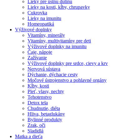
Lieky pre ústnu dutinu
Lieky na kosti, kĺby, chrupavky
Cukrovka
Lieky na imunitu
Homeopatiká
Výživové doplnky
Vitamíny, minerály
Vitamíny, multivitamíny pre deti
Výživové doplnky na imunitu
Čaje, nápoje
Zažívanie
Výživové doplnky pre srdce, cievy a krv
Nervová sústava
Dýchanie, dýchacie cesty
Močové ústrojenstvo a pohlavné orgány
Kĺby, kosti
Pleť, vlasy, nechty
Tehotenstvo
Detox tela
Chudnutie, diéta
Hliva, betaglukány
Bylinné produkty
Zrak, oči
Sladidlá
Matka a dieťa