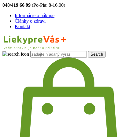
048/419 66 99
(Po-Pia: 8-16.00)
Informácie o nákupe
Články o zdraví
Kontakt