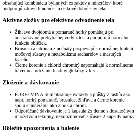
obsahujúci kombináciu bylinných extraktov a minerálov, ktoré
podporujú zdravú hmotnosť a celkové dobré stav tela.
Aktívne zložky pre efektívne odvodnenie tela
Žihľava dvojdomá a pomaranč horký pomáhajú pri
odstraňovaní prebytočnej vody z tela a podporujú normálnu
funkciu obličiek.
Brusnica a citrónan zinočnatý prispievajú k normálnej funkcii
močovej sústavy a metabolizmu sacharidov a mastných
kyselín.
Čierne korenie a chlorid chromitý napomáhajú k normálnemu
tráveniu a udržaniu hladiny glukózy v krvi.
Zloženie a dávkovanie
FORFEMINA Slim obsahuje extrakty a prášky z rastlín ako
napr. horký pomaranč, brusnice, žihľava a čierne korenie,
spolu s minerálmi ako zinok a chróm.
Odporúčané dávkovanie je 1 kapsula 2x denne s dostatočným
množstvom tekutiny, nekonzumovať súčasne 2 kapsuly naraz.
Dôležité upozornenia a balenie