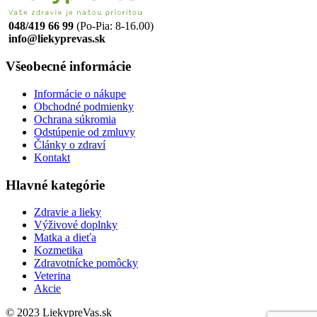
048/419 66 99
(Po-Pia: 8-16.00)
info@liekyprevas.sk
Všeobecné informácie
Informácie o nákupe
Obchodné podmienky
Ochrana súkromia
Odstúpenie od zmluvy
Články o zdraví
Kontakt
Hlavné kategórie
Zdravie a lieky
Výživové doplnky
Matka a dieťa
Kozmetika
Zdravotnícke pomôcky
Veterina
Akcie
© 2023 LiekypreVas.sk