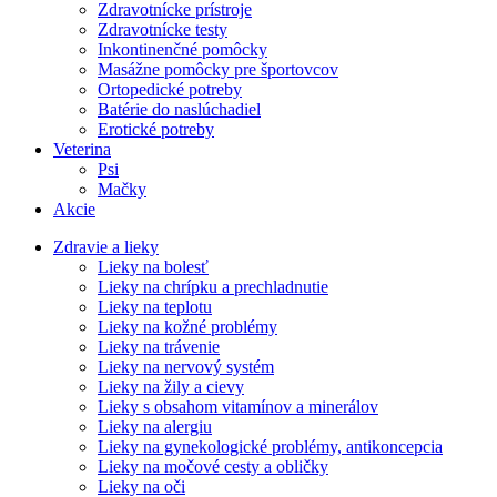
Zdravotnícke prístroje
Zdravotnícke testy
Inkontinenčné pomôcky
Masážne pomôcky pre športovcov
Ortopedické potreby
Batérie do naslúchadiel
Erotické potreby
Veterina
Psi
Mačky
Akcie
Zdravie a lieky
Lieky na bolesť
Lieky na chrípku a prechladnutie
Lieky na teplotu
Lieky na kožné problémy
Lieky na trávenie
Lieky na nervový systém
Lieky na žily a cievy
Lieky s obsahom vitamínov a minerálov
Lieky na alergiu
Lieky na gynekologické problémy, antikoncepcia
Lieky na močové cesty a obličky
Lieky na oči