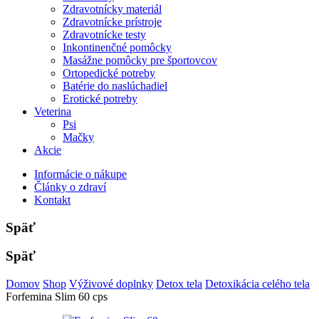
Zdravotnícky materiál
Zdravotnícke prístroje
Zdravotnícke testy
Inkontinenčné pomôcky
Masážne pomôcky pre športovcov
Ortopedické potreby
Batérie do naslúchadiel
Erotické potreby
Veterina
Psi
Mačky
Akcie
Informácie o nákupe
Články o zdraví
Kontakt
Späť
Späť
Domov
Shop
Výživové doplnky
Detox tela
Detoxikácia celého tela
Forfemina Slim 60 cps