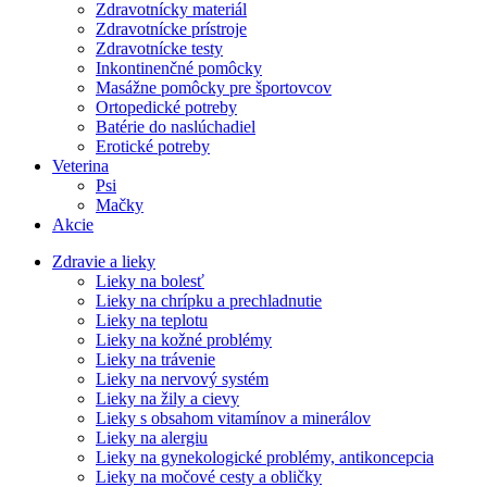
Zdravotnícky materiál
Zdravotnícke prístroje
Zdravotnícke testy
Inkontinenčné pomôcky
Masážne pomôcky pre športovcov
Ortopedické potreby
Batérie do naslúchadiel
Erotické potreby
Veterina
Psi
Mačky
Akcie
Zdravie a lieky
Lieky na bolesť
Lieky na chrípku a prechladnutie
Lieky na teplotu
Lieky na kožné problémy
Lieky na trávenie
Lieky na nervový systém
Lieky na žily a cievy
Lieky s obsahom vitamínov a minerálov
Lieky na alergiu
Lieky na gynekologické problémy, antikoncepcia
Lieky na močové cesty a obličky