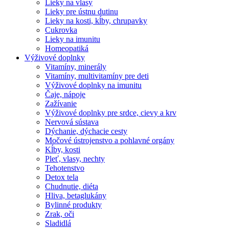
Lieky na vlasy
Lieky pre ústnu dutinu
Lieky na kosti, kĺby, chrupavky
Cukrovka
Lieky na imunitu
Homeopatiká
Výživové doplnky
Vitamíny, minerály
Vitamíny, multivitamíny pre deti
Výživové doplnky na imunitu
Čaje, nápoje
Zažívanie
Výživové doplnky pre srdce, cievy a krv
Nervová sústava
Dýchanie, dýchacie cesty
Močové ústrojenstvo a pohlavné orgány
Kĺby, kosti
Pleť, vlasy, nechty
Tehotenstvo
Detox tela
Chudnutie, diéta
Hliva, betaglukány
Bylinné produkty
Zrak, oči
Sladidlá