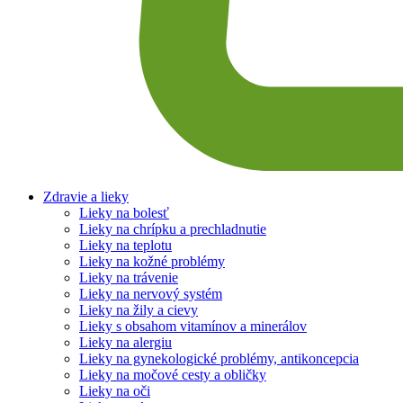
Zdravie a lieky
Lieky na bolesť
Lieky na chrípku a prechladnutie
Lieky na teplotu
Lieky na kožné problémy
Lieky na trávenie
Lieky na nervový systém
Lieky na žily a cievy
Lieky s obsahom vitamínov a minerálov
Lieky na alergiu
Lieky na gynekologické problémy, antikoncepcia
Lieky na močové cesty a obličky
Lieky na oči