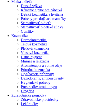
Matka a dieťa
Detská výživa
Kŕmenie a pitie pre bábätká
Detská kozmetika a hygiena
Potreby pre dojčiace mamičky
Starostlivosť o dieťa
Starostlivosť o detské zúbky
Cumlíky
Kozmetika
Dermokozmetika
Telová kozmetika
Pleťová kozmetika
Vlasová kozmetika
Ústna hygiena
Masáže a relaxácia
Aromaterapia a vonné oleje
Prírodná kozmetika
Opaľovacie prípravky
Dezodoranty, antiperspiranty
Hygienické potreby
Prostriedky proti hmyzu
Drogéria
Zdravotnícke pomôcky
Zdravotnícke prostriedky
Lekárničky