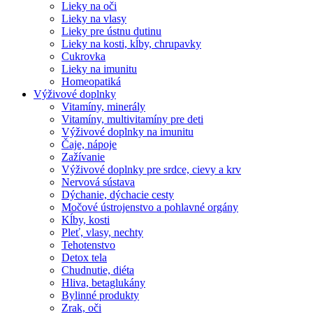
Lieky na oči
Lieky na vlasy
Lieky pre ústnu dutinu
Lieky na kosti, kĺby, chrupavky
Cukrovka
Lieky na imunitu
Homeopatiká
Výživové doplnky
Vitamíny, minerály
Vitamíny, multivitamíny pre deti
Výživové doplnky na imunitu
Čaje, nápoje
Zažívanie
Výživové doplnky pre srdce, cievy a krv
Nervová sústava
Dýchanie, dýchacie cesty
Močové ústrojenstvo a pohlavné orgány
Kĺby, kosti
Pleť, vlasy, nechty
Tehotenstvo
Detox tela
Chudnutie, diéta
Hliva, betaglukány
Bylinné produkty
Zrak, oči