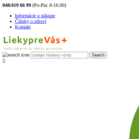
048/419 66 99
(Po-Pia: 8-16.00)
Informácie o nákupe
Články o zdraví
Kontakt