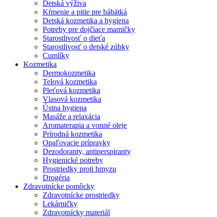
Detská výživa
Kŕmenie a pitie pre bábätká
Detská kozmetika a hygiena
Potreby pre dojčiace mamičky
Starostlivosť o dieťa
Starostlivosť o detské zúbky
Cumlíky
Kozmetika
Dermokozmetika
Telová kozmetika
Pleťová kozmetika
Vlasová kozmetika
Ústna hygiena
Masáže a relaxácia
Aromaterapia a vonné oleje
Prírodná kozmetika
Opaľovacie prípravky
Dezodoranty, antiperspiranty
Hygienické potreby
Prostriedky proti hmyzu
Drogéria
Zdravotnícke pomôcky
Zdravotnícke prostriedky
Lekárničky
Zdravotnícky materiál