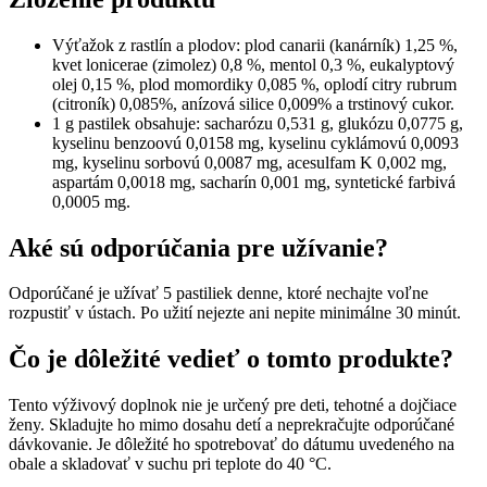
Výťažok z rastlín a plodov: plod canarii (kanárník) 1,25 %,
kvet lonicerae (zimolez) 0,8 %, mentol 0,3 %, eukalyptový
olej 0,15 %, plod momordiky 0,085 %, oplodí citry rubrum
(citroník) 0,085%, anízová silice 0,009% a trstinový cukor.
1 g pastilek obsahuje: sacharózu 0,531 g, glukózu 0,0775 g,
kyselinu benzoovú 0,0158 mg, kyselinu cyklámovú 0,0093
mg, kyselinu sorbovú 0,0087 mg, acesulfam K 0,002 mg,
aspartám 0,0018 mg, sacharín 0,001 mg, syntetické farbivá
0,0005 mg.
Aké sú odporúčania pre užívanie?
Odporúčané je užívať 5 pastiliek denne, ktoré nechajte voľne
rozpustiť v ústach. Po užití nejezte ani nepite minimálne 30 minút.
Čo je dôležité vedieť o tomto produkte?
Tento výživový doplnok nie je určený pre deti, tehotné a dojčiace
ženy. Skladujte ho mimo dosahu detí a neprekračujte odporúčané
dávkovanie. Je dôležité ho spotrebovať do dátumu uvedeného na
obale a skladovať v suchu pri teplote do 40 °C.