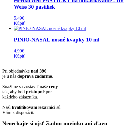
HerbalMed PASTILKY na odkašliavanie - Dr.
Weiss 30 pastiliek
5,49
€
Kúpiť
PINIO-NASAL nosné kvapky 10 ml
4,99
€
Kúpiť
Pri objednávke
nad 39€
je u nás
doprava zadarmo
.
Snažíme sa zostaviť naše
ceny
tak, aby boli
prístupné
pre
každého zákazníka.
Naši
kvalifikovaní lekárnici
sú
Vám k dispozícii.
Nenechajte si ujsť žiadnu novinku ani zľavu