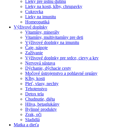
Lieky pre ústnu dutinu
Lieky na kosti, kĺby, chrupavky
Cukrovka
Lieky na imunitu
Homeopatiká
Výživové doplnky
Vitamíny, minerály
Vitamíny, multivitamíny pre deti
Výživové doplnky na imunitu
Čaje, nápoje
Zažívanie
Výživové doplnky pre srdce, cievy a krv
Nervová sústava
Dýchanie, dýchacie cesty
Močové ústrojenstvo a pohlavné orgány
Kĺby, kosti
Pleť, vlasy, nechty
Tehotenstvo
Detox tela
Chudnutie, diéta
Hliva, betaglukány
Bylinné produkty
Zrak, oči
Sladidlá
Matka a dieťa