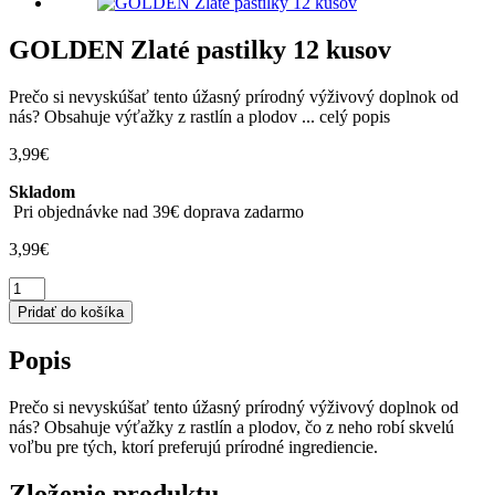
GOLDEN Zlaté pastilky 12 kusov
Prečo si nevyskúšať tento úžasný prírodný výživový doplnok od
nás? Obsahuje výťažky z rastlín a plodov ...
celý popis
3,99
€
Skladom
Pri objednávke nad 39€ doprava zadarmo
3,99
€
množstvo
GOLDEN
Pridať do košíka
Zlaté
pastilky
Popis
12
kusov
Prečo si nevyskúšať tento úžasný prírodný výživový doplnok od
nás? Obsahuje výťažky z rastlín a plodov, čo z neho robí skvelú
voľbu pre tých, ktorí preferujú prírodné ingrediencie.
Zloženie produktu