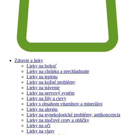
Zdravie a lieky
Lieky na bolesť
Lieky na chrípku a prechladnutie
Lieky na teplotu
Lieky na kožné problémy
Lieky na trávenie
Lieky na nervový systém
Lieky na žily a cievy
Lieky s obsahom vitamínov a minerálov
Lieky na alergiu
Lieky na gynekologické problémy, antikoncepcia
Lieky na močové cesty a obličky
Lieky na oči
Lieky na vlasy