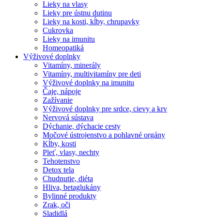
Lieky na vlasy
Lieky pre ústnu dutinu
Lieky na kosti, kĺby, chrupavky
Cukrovka
Lieky na imunitu
Homeopatiká
Výživové doplnky
Vitamíny, minerály
Vitamíny, multivitamíny pre deti
Výživové doplnky na imunitu
Čaje, nápoje
Zažívanie
Výživové doplnky pre srdce, cievy a krv
Nervová sústava
Dýchanie, dýchacie cesty
Močové ústrojenstvo a pohlavné orgány
Kĺby, kosti
Pleť, vlasy, nechty
Tehotenstvo
Detox tela
Chudnutie, diéta
Hliva, betaglukány
Bylinné produkty
Zrak, oči
Sladidlá