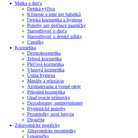
Matka a dieťa
Detská výživa
Kŕmenie a pitie pre bábätká
Detská kozmetika a hygiena
Potreby pre dojčiace mamičky
Starostlivosť o dieťa
Starostlivosť o detské zúbky
Cumlíky
Kozmetika
Dermokozmetika
Telová kozmetika
Pleťová kozmetika
Vlasová kozmetika
Ústna hygiena
Masáže a relaxácia
Aromaterapia a vonné oleje
Prírodná kozmetika
Opaľovacie prípravky
Dezodoranty, antiperspiranty
Hygienické potreby
Prostriedky proti hmyzu
Drogéria
Zdravotnícke pomôcky
Zdravotnícke prostriedky
Lekárničky