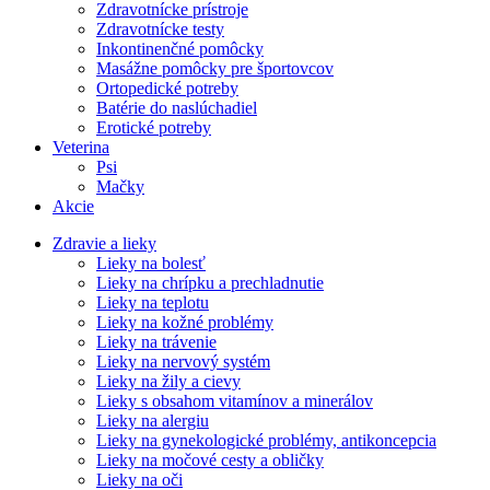
Zdravotnícke prístroje
Zdravotnícke testy
Inkontinenčné pomôcky
Masážne pomôcky pre športovcov
Ortopedické potreby
Batérie do naslúchadiel
Erotické potreby
Veterina
Psi
Mačky
Akcie
Zdravie a lieky
Lieky na bolesť
Lieky na chrípku a prechladnutie
Lieky na teplotu
Lieky na kožné problémy
Lieky na trávenie
Lieky na nervový systém
Lieky na žily a cievy
Lieky s obsahom vitamínov a minerálov
Lieky na alergiu
Lieky na gynekologické problémy, antikoncepcia
Lieky na močové cesty a obličky
Lieky na oči