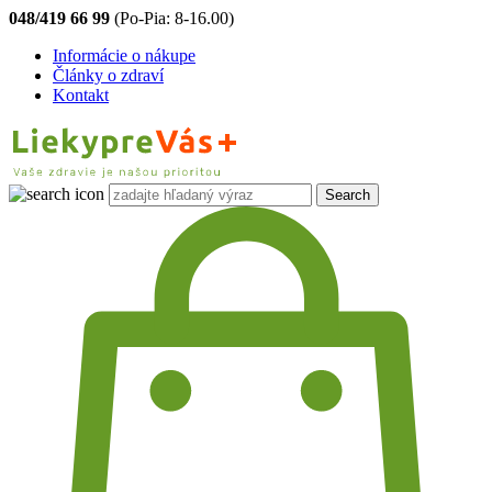
048/419 66 99
(Po-Pia: 8-16.00)
Informácie o nákupe
Články o zdraví
Kontakt