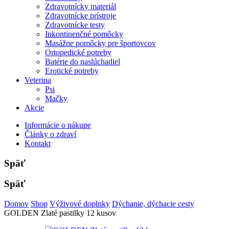
Zdravotnícky materiál
Zdravotnícke prístroje
Zdravotnícke testy
Inkontinenčné pomôcky
Masážne pomôcky pre športovcov
Ortopedické potreby
Batérie do naslúchadiel
Erotické potreby
Veterina
Psi
Mačky
Akcie
Informácie o nákupe
Články o zdraví
Kontakt
Späť
Späť
Domov
Shop
Výživové doplnky
Dýchanie, dýchacie cesty
GOLDEN Zlaté pastilky 12 kusov