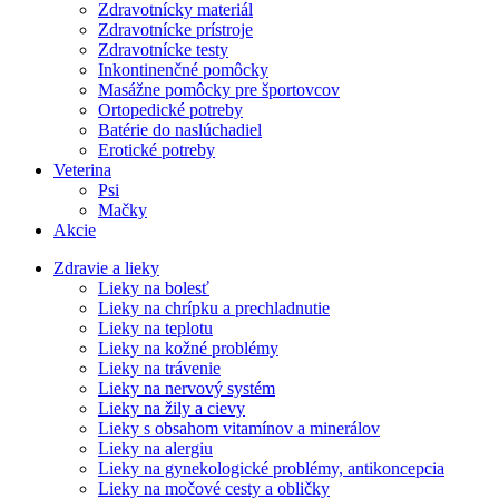
Zdravotnícky materiál
Zdravotnícke prístroje
Zdravotnícke testy
Inkontinenčné pomôcky
Masážne pomôcky pre športovcov
Ortopedické potreby
Batérie do naslúchadiel
Erotické potreby
Veterina
Psi
Mačky
Akcie
Zdravie a lieky
Lieky na bolesť
Lieky na chrípku a prechladnutie
Lieky na teplotu
Lieky na kožné problémy
Lieky na trávenie
Lieky na nervový systém
Lieky na žily a cievy
Lieky s obsahom vitamínov a minerálov
Lieky na alergiu
Lieky na gynekologické problémy, antikoncepcia
Lieky na močové cesty a obličky