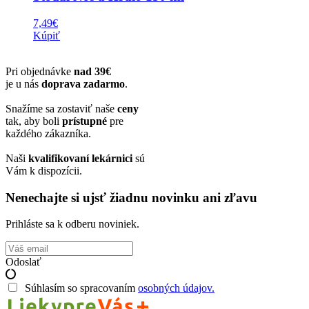
7,49
€
Kúpiť
Pri objednávke
nad 39€
je u nás
doprava zadarmo
.
Snažíme sa zostaviť naše
ceny
tak, aby boli
prístupné
pre
každého zákazníka.
Naši
kvalifikovaní lekárnici
sú
Vám k dispozícii.
Nenechajte si ujsť žiadnu novinku ani zľavu
Prihláste sa k odberu noviniek.
Odoslať
Súhlasím so spracovaním
osobných údajov.