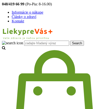
048/419 66 99
(Po-Pia: 8-16.00)
Informácie o nákupe
Články o zdraví
Kontakt