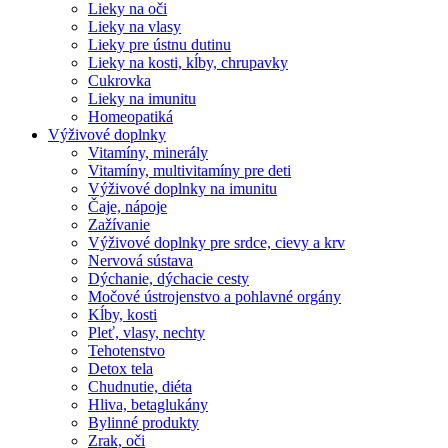
Lieky na oči
Lieky na vlasy
Lieky pre ústnu dutinu
Lieky na kosti, kĺby, chrupavky
Cukrovka
Lieky na imunitu
Homeopatiká
Výživové doplnky
Vitamíny, minerály
Vitamíny, multivitamíny pre deti
Výživové doplnky na imunitu
Čaje, nápoje
Zažívanie
Výživové doplnky pre srdce, cievy a krv
Nervová sústava
Dýchanie, dýchacie cesty
Močové ústrojenstvo a pohlavné orgány
Kĺby, kosti
Pleť, vlasy, nechty
Tehotenstvo
Detox tela
Chudnutie, diéta
Hliva, betaglukány
Bylinné produkty
Zrak, oči