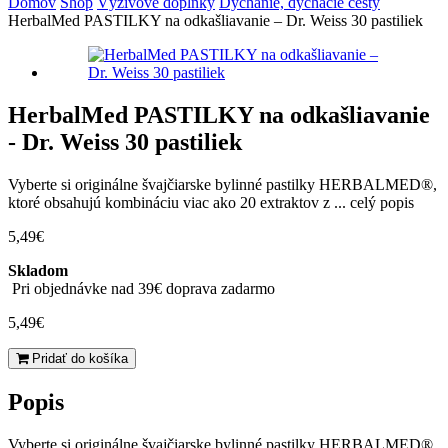
Domov
Shop
Výživové doplnky
Dýchanie, dýchacie cesty
HerbalMed PASTILKY na odkašliavanie – Dr. Weiss 30 pastiliek
HerbalMed PASTILKY na odkašliavanie
- Dr. Weiss 30 pastiliek
Vyberte si originálne švajčiarske bylinné pastilky HERBALMED®,
ktoré obsahujú kombináciu viac ako 20 extraktov z ...
celý popis
5,49
€
Skladom
Pri objednávke nad 39€ doprava zadarmo
5,49
€
množstvo
Pridať do košíka
HerbalMed
PASTILKY
Popis
na
odkašliavanie
Vyberte si originálne švajčiarske bylinné pastilky HERBALMED®,
-