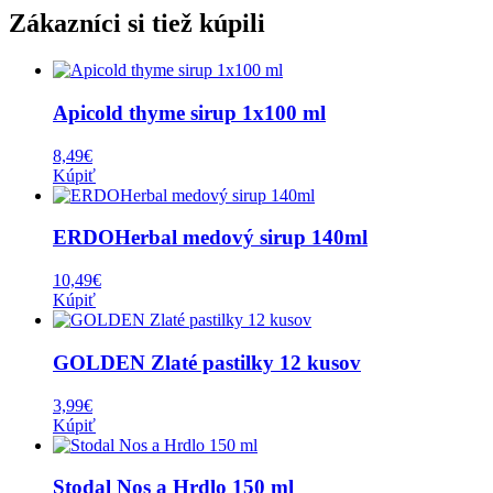
Zákazníci si tiež kúpili
Apicold thyme sirup 1x100 ml
8,49
€
Kúpiť
ERDOHerbal medový sirup 140ml
10,49
€
Kúpiť
GOLDEN Zlaté pastilky 12 kusov
3,99
€
Kúpiť
Stodal Nos a Hrdlo 150 ml