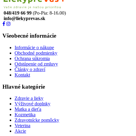
048/419 66 99
(Po-Pia: 8-16.00)
info@liekyprevas.sk
Všeobecné informácie
Informácie o nákupe
Obchodné podmienky
Ochrana súkromia
Odstúpenie od zmluvy
Články o zdraví
Kontakt
Hlavné kategórie
Zdravie a lieky
Výživové doplnky
Matka a dieťa
Kozmetika
Zdravotnícke pomôcky
Veterina
Akcie