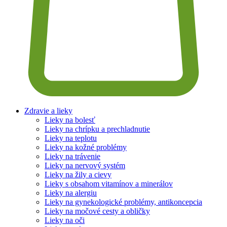
Zdravie a lieky
Lieky na bolesť
Lieky na chrípku a prechladnutie
Lieky na teplotu
Lieky na kožné problémy
Lieky na trávenie
Lieky na nervový systém
Lieky na žily a cievy
Lieky s obsahom vitamínov a minerálov
Lieky na alergiu
Lieky na gynekologické problémy, antikoncepcia
Lieky na močové cesty a obličky
Lieky na oči