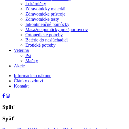
Lekárničky
Zdravotnícky materiál
Zdravotnícke prístroje
Zdravotnícke testy
Inkontinenčné pomôcky
Masážne pomôcky pre športovcov
Ortopedické potreby
Batérie do naslúchadiel
Erotické potreby
Veterina
Psi
Mačky
Akcie
Informácie o nákupe
Články o zdraví
Kontakt
Späť
Späť