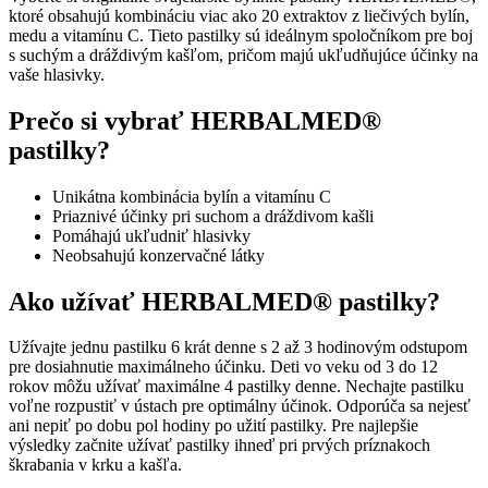
ktoré obsahujú kombináciu viac ako 20 extraktov z liečivých bylín,
Dr.
medu a vitamínu C. Tieto pastilky sú ideálnym spoločníkom pre boj
Weiss
s suchým a dráždivým kašľom, pričom majú ukľudňujúce účinky na
30
vaše hlasivky.
pastiliek
Prečo si vybrať HERBALMED®
pastilky?
Unikátna kombinácia bylín a vitamínu C
Priaznivé účinky pri suchom a dráždivom kašli
Pomáhajú ukľudniť hlasivky
Neobsahujú konzervačné látky
Ako užívať HERBALMED® pastilky?
Užívajte jednu pastilku 6 krát denne s 2 až 3 hodinovým odstupom
pre dosiahnutie maximálneho účinku. Deti vo veku od 3 do 12
rokov môžu užívať maximálne 4 pastilky denne. Nechajte pastilku
voľne rozpustiť v ústach pre optimálny účinok. Odporúča sa nejesť
ani nepiť po dobu pol hodiny po užití pastilky. Pre najlepšie
výsledky začnite užívať pastilky ihneď pri prvých príznakoch
škrabania v krku a kašľa.