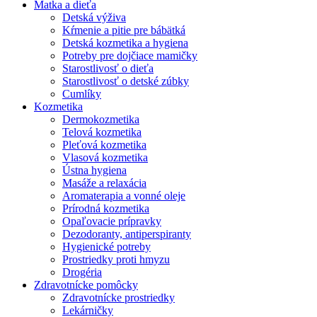
Matka a dieťa
Detská výživa
Kŕmenie a pitie pre bábätká
Detská kozmetika a hygiena
Potreby pre dojčiace mamičky
Starostlivosť o dieťa
Starostlivosť o detské zúbky
Cumlíky
Kozmetika
Dermokozmetika
Telová kozmetika
Pleťová kozmetika
Vlasová kozmetika
Ústna hygiena
Masáže a relaxácia
Aromaterapia a vonné oleje
Prírodná kozmetika
Opaľovacie prípravky
Dezodoranty, antiperspiranty
Hygienické potreby
Prostriedky proti hmyzu
Drogéria
Zdravotnícke pomôcky
Zdravotnícke prostriedky
Lekárničky