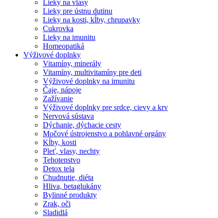
Lieky na vlasy
Lieky pre ústnu dutinu
Lieky na kosti, kĺby, chrupavky
Cukrovka
Lieky na imunitu
Homeopatiká
Výživové doplnky
Vitamíny, minerály
Vitamíny, multivitamíny pre deti
Výživové doplnky na imunitu
Čaje, nápoje
Zažívanie
Výživové doplnky pre srdce, cievy a krv
Nervová sústava
Dýchanie, dýchacie cesty
Močové ústrojenstvo a pohlavné orgány
Kĺby, kosti
Pleť, vlasy, nechty
Tehotenstvo
Detox tela
Chudnutie, diéta
Hliva, betaglukány
Bylinné produkty
Zrak, oči
Sladidlá