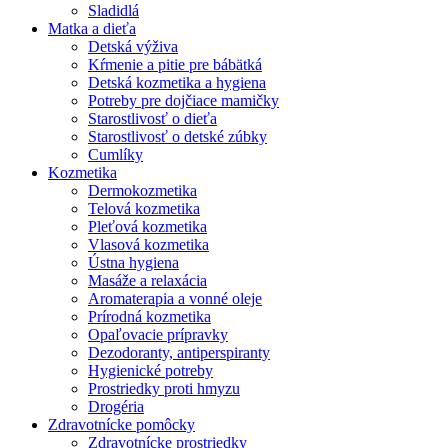
Sladidlá
Matka a dieťa
Detská výživa
Kŕmenie a pitie pre bábätká
Detská kozmetika a hygiena
Potreby pre dojčiace mamičky
Starostlivosť o dieťa
Starostlivosť o detské zúbky
Cumlíky
Kozmetika
Dermokozmetika
Telová kozmetika
Pleťová kozmetika
Vlasová kozmetika
Ústna hygiena
Masáže a relaxácia
Aromaterapia a vonné oleje
Prírodná kozmetika
Opaľovacie prípravky
Dezodoranty, antiperspiranty
Hygienické potreby
Prostriedky proti hmyzu
Drogéria
Zdravotnícke pomôcky
Zdravotnícke prostriedky