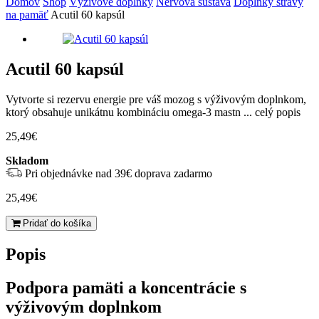
Domov
Shop
Výživové doplnky
Nervová sústava
Doplnky stravy
na pamäť
Acutil 60 kapsúl
Acutil 60 kapsúl
Vytvorte si rezervu energie pre váš mozog s výživovým doplnkom,
ktorý obsahuje unikátnu kombináciu omega-3 mastn ...
celý popis
25,49
€
Skladom
Pri objednávke nad 39€ doprava zadarmo
25,49
€
množstvo
Pridať do košíka
Acutil
60
Popis
kapsúl
Podpora pamäti a koncentrácie s
výživovým doplnkom