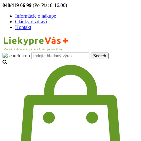
048/419 66 99
(Po-Pia: 8-16.00)
Informácie o nákupe
Články o zdraví
Kontakt