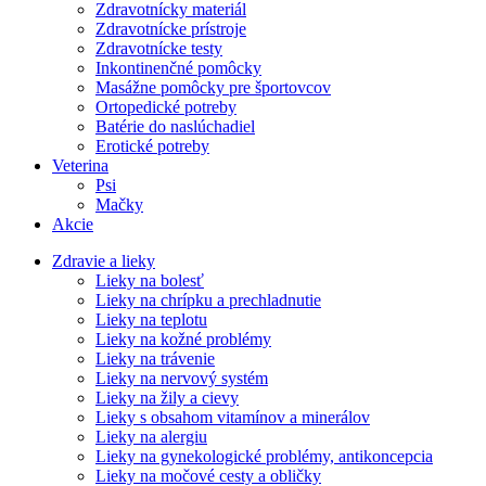
Zdravotnícky materiál
Zdravotnícke prístroje
Zdravotnícke testy
Inkontinenčné pomôcky
Masážne pomôcky pre športovcov
Ortopedické potreby
Batérie do naslúchadiel
Erotické potreby
Veterina
Psi
Mačky
Akcie
Zdravie a lieky
Lieky na bolesť
Lieky na chrípku a prechladnutie
Lieky na teplotu
Lieky na kožné problémy
Lieky na trávenie
Lieky na nervový systém
Lieky na žily a cievy
Lieky s obsahom vitamínov a minerálov
Lieky na alergiu
Lieky na gynekologické problémy, antikoncepcia
Lieky na močové cesty a obličky