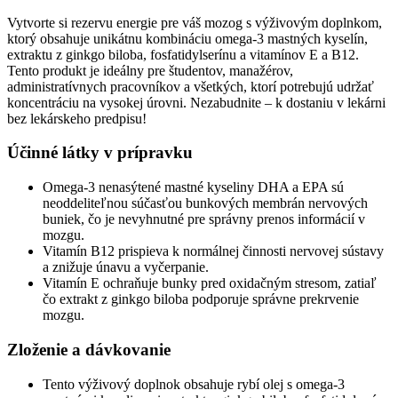
Vytvorte si rezervu energie pre váš mozog s výživovým doplnkom,
ktorý obsahuje unikátnu kombináciu omega-3 mastných kyselín,
extraktu z ginkgo biloba, fosfatidylserínu a vitamínov E a B12.
Tento produkt je ideálny pre študentov, manažérov,
administratívnych pracovníkov a všetkých, ktorí potrebujú udržať
koncentráciu na vysokej úrovni. Nezabudnite – k dostaniu v lekárni
bez lekárskeho predpisu!
Účinné látky v prípravku
Omega-3 nenasýtené mastné kyseliny DHA a EPA sú
neoddeliteľnou súčasťou bunkových membrán nervových
buniek, čo je nevyhnutné pre správny prenos informácií v
mozgu.
Vitamín B12 prispieva k normálnej činnosti nervovej sústavy
a znižuje únavu a vyčerpanie.
Vitamín E ochraňuje bunky pred oxidačným stresom, zatiaľ
čo extrakt z ginkgo biloba podporuje správne prekrvenie
mozgu.
Zloženie a dávkovanie
Tento výživový doplnok obsahuje rybí olej s omega-3