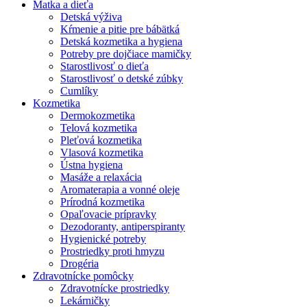
Matka a dieťa
Detská výživa
Kŕmenie a pitie pre bábätká
Detská kozmetika a hygiena
Potreby pre dojčiace mamičky
Starostlivosť o dieťa
Starostlivosť o detské zúbky
Cumlíky
Kozmetika
Dermokozmetika
Telová kozmetika
Pleťová kozmetika
Vlasová kozmetika
Ústna hygiena
Masáže a relaxácia
Aromaterapia a vonné oleje
Prírodná kozmetika
Opaľovacie prípravky
Dezodoranty, antiperspiranty
Hygienické potreby
Prostriedky proti hmyzu
Drogéria
Zdravotnícke pomôcky
Zdravotnícke prostriedky
Lekárničky