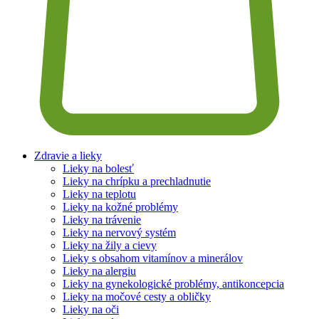
Zdravie a lieky
Lieky na bolesť
Lieky na chrípku a prechladnutie
Lieky na teplotu
Lieky na kožné problémy
Lieky na trávenie
Lieky na nervový systém
Lieky na žily a cievy
Lieky s obsahom vitamínov a minerálov
Lieky na alergiu
Lieky na gynekologické problémy, antikoncepcia
Lieky na močové cesty a obličky
Lieky na oči