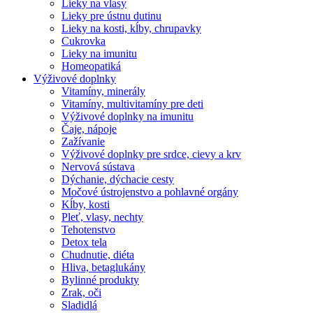
Lieky na vlasy
Lieky pre ústnu dutinu
Lieky na kosti, kĺby, chrupavky
Cukrovka
Lieky na imunitu
Homeopatiká
Výživové doplnky
Vitamíny, minerály
Vitamíny, multivitamíny pre deti
Výživové doplnky na imunitu
Čaje, nápoje
Zažívanie
Výživové doplnky pre srdce, cievy a krv
Nervová sústava
Dýchanie, dýchacie cesty
Močové ústrojenstvo a pohlavné orgány
Kĺby, kosti
Pleť, vlasy, nechty
Tehotenstvo
Detox tela
Chudnutie, diéta
Hliva, betaglukány
Bylinné produkty
Zrak, oči
Sladidlá