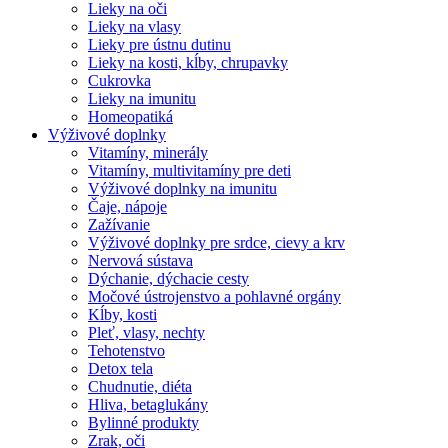
Lieky na oči
Lieky na vlasy
Lieky pre ústnu dutinu
Lieky na kosti, kĺby, chrupavky
Cukrovka
Lieky na imunitu
Homeopatiká
Výživové doplnky
Vitamíny, minerály
Vitamíny, multivitamíny pre deti
Výživové doplnky na imunitu
Čaje, nápoje
Zažívanie
Výživové doplnky pre srdce, cievy a krv
Nervová sústava
Dýchanie, dýchacie cesty
Močové ústrojenstvo a pohlavné orgány
Kĺby, kosti
Pleť, vlasy, nechty
Tehotenstvo
Detox tela
Chudnutie, diéta
Hliva, betaglukány
Bylinné produkty
Zrak, oči