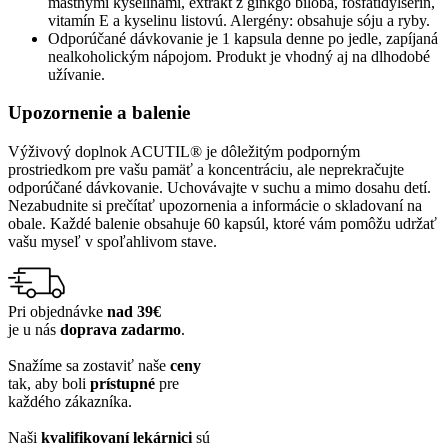
mastnými kyselinami, extrakt z ginkgo biloba, fosfatidylserín,
vitamín E a kyselinu listovú. Alergény: obsahuje sóju a ryby.
Odporúčané dávkovanie je 1 kapsula denne po jedle, zapíjaná
nealkoholickým nápojom. Produkt je vhodný aj na dlhodobé
užívanie.
Upozornenie a balenie
Výživový doplnok ACUTIL® je dôležitým podporným
prostriedkom pre vašu pamäť a koncentráciu, ale neprekračujte
odporúčané dávkovanie. Uchovávajte v suchu a mimo dosahu detí.
Nezabudnite si prečítať upozornenia a informácie o skladovaní na
obale. Každé balenie obsahuje 60 kapsúl, ktoré vám pomôžu udržať
vašu myseľ v spoľahlivom stave.
Pri objednávke
nad 39€
je u nás
doprava zadarmo
.
Snažíme sa zostaviť naše
ceny
tak, aby boli
prístupné
pre
každého zákazníka.
Naši
kvalifikovaní lekárnici
sú