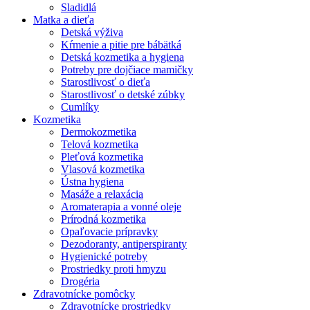
Sladidlá
Matka a dieťa
Detská výživa
Kŕmenie a pitie pre bábätká
Detská kozmetika a hygiena
Potreby pre dojčiace mamičky
Starostlivosť o dieťa
Starostlivosť o detské zúbky
Cumlíky
Kozmetika
Dermokozmetika
Telová kozmetika
Pleťová kozmetika
Vlasová kozmetika
Ústna hygiena
Masáže a relaxácia
Aromaterapia a vonné oleje
Prírodná kozmetika
Opaľovacie prípravky
Dezodoranty, antiperspiranty
Hygienické potreby
Prostriedky proti hmyzu
Drogéria
Zdravotnícke pomôcky
Zdravotnícke prostriedky