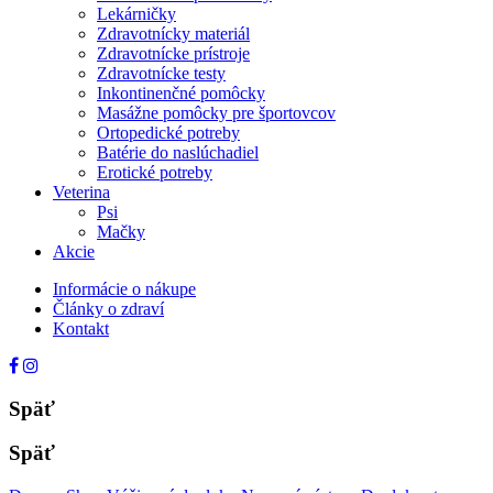
Lekárničky
Zdravotnícky materiál
Zdravotnícke prístroje
Zdravotnícke testy
Inkontinenčné pomôcky
Masážne pomôcky pre športovcov
Ortopedické potreby
Batérie do naslúchadiel
Erotické potreby
Veterina
Psi
Mačky
Akcie
Informácie o nákupe
Články o zdraví
Kontakt
Späť
Späť