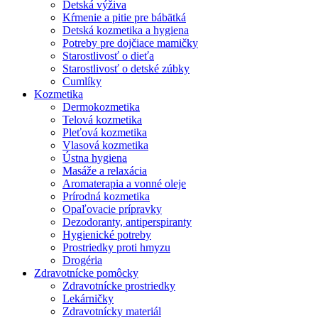
Detská výživa
Kŕmenie a pitie pre bábätká
Detská kozmetika a hygiena
Potreby pre dojčiace mamičky
Starostlivosť o dieťa
Starostlivosť o detské zúbky
Cumlíky
Kozmetika
Dermokozmetika
Telová kozmetika
Pleťová kozmetika
Vlasová kozmetika
Ústna hygiena
Masáže a relaxácia
Aromaterapia a vonné oleje
Prírodná kozmetika
Opaľovacie prípravky
Dezodoranty, antiperspiranty
Hygienické potreby
Prostriedky proti hmyzu
Drogéria
Zdravotnícke pomôcky
Zdravotnícke prostriedky
Lekárničky
Zdravotnícky materiál