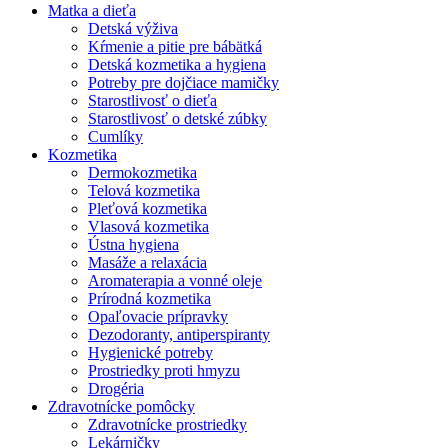
Matka a dieťa
Detská výživa
Kŕmenie a pitie pre bábätká
Detská kozmetika a hygiena
Potreby pre dojčiace mamičky
Starostlivosť o dieťa
Starostlivosť o detské zúbky
Cumlíky
Kozmetika
Dermokozmetika
Telová kozmetika
Pleťová kozmetika
Vlasová kozmetika
Ústna hygiena
Masáže a relaxácia
Aromaterapia a vonné oleje
Prírodná kozmetika
Opaľovacie prípravky
Dezodoranty, antiperspiranty
Hygienické potreby
Prostriedky proti hmyzu
Drogéria
Zdravotnícke pomôcky
Zdravotnícke prostriedky
Lekárničky