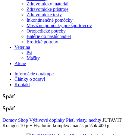
Zdravotnícky materiál
Zdravotnícke prístroje
Zdravotnícke testy
Inkontinenčné pomôcky
Masážne pomôcky pre športovcov
Ortopedické potreby
Batérie do naslúchadiel
Erotické potreby
Veterina
Psi
Mačky
Akcie
Informácie o nákupe
Články o zdraví
Kontakt
Späť
Späť
Domov
Shop
Výživové doplnky
Pleť, vlasy, nechty
JUTAVIT
Kolagén 10 g + Hyalurón komplex ananás prášok 400 g