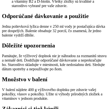
a vitamíny B2 a D-biotín. Všetky zložky sú kvalitné a
starostlivo vybrané pre vaše zdravie.
Odporúčané dávkovanie a použitie
Jedna polievková lyžica denne v 250 ml vody je postačujúca dávka
pre dospelých. Balenie obsahuje 32 porcií, čo znamená, že jedno
balenie vydrží dlhšie.
Dôležité upozornenia
Pamätajte, že výživový doplnok nie je náhradou za rozmanitú stravu
a nemalé deti. Dodržujte odporúčané dávkovanie a neprekračujte
ho. Starostlivo skladujte v miestnosti, kde nedosiahnu deti. Sledujte
dátum spotreby a nepoužívajte po ňom.
Množstvo v balení
V balení nájdete 400 g výživového doplnku pre zdravie vašej
pokožky, vlasov a pokožky. Užite si výhody prírodných zložiek a
vitamínov v jednom produkte.
Zákazníci si tiež kúpili