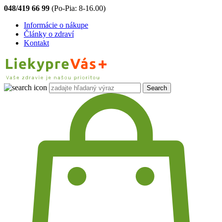
048/419 66 99
(Po-Pia: 8-16.00)
Informácie o nákupe
Články o zdraví
Kontakt