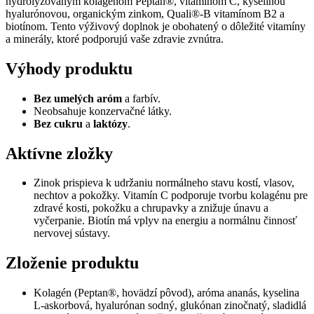
hydrolyzovaným kolagénom Peptan®, vitamínom C, kyselinou
prášok
hyalurónovou, organickým zinkom, Quali®-B vitamínom B2 a
400
biotínom. Tento výživový doplnok je obohatený o dôležité vitamíny
g
a minerály, ktoré podporujú vaše zdravie zvnútra.
Výhody produktu
Bez umelých aróm
a farbív.
Neobsahuje konzervačné látky.
Bez cukru
a
laktózy
.
Aktívne zložky
Zinok prispieva k udržaniu normálneho stavu kostí, vlasov,
nechtov a pokožky. Vitamín C podporuje tvorbu kolagénu pre
zdravé kosti, pokožku a chrupavky a znižuje únavu a
vyčerpanie. Biotín má vplyv na energiu a normálnu činnosť
nervovej sústavy.
Zloženie produktu
Kolagén (Peptan®, hovädzí pôvod), aróma ananás, kyselina
L-askorbová, hyalurónan sodný, glukónan zinočnatý, sladidlá