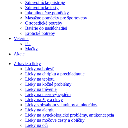
Zdravotnícke prístroje
Zdravotnícke testy
Inkontinenčné pomôcky
Masážne pomôcky pre športovcov
Ortopedické potreby
Batérie do naslúchadiel
Erotické potreby
Veterina
Psi
Mačky
Akcie
Zdravie a lieky
Lieky na bolesť
Lieky na chrípku a prechladnutie
Lieky na teplotu
Lieky na kožné problémy
Lieky na trávenie
Lieky na nervový systém
Lieky na žily a cievy
Lieky s obsahom vitamínov a minerálov
Lieky na alergiu
Lieky na gynekologické problémy, antikoncepcia
Lieky na močové cesty a obličky
Lieky na oči