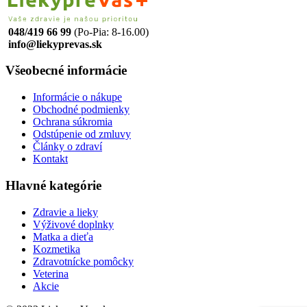
048/419 66 99
(Po-Pia: 8-16.00)
info@liekyprevas.sk
Všeobecné informácie
Informácie o nákupe
Obchodné podmienky
Ochrana súkromia
Odstúpenie od zmluvy
Články o zdraví
Kontakt
Hlavné kategórie
Zdravie a lieky
Výživové doplnky
Matka a dieťa
Kozmetika
Zdravotnícke pomôcky
Veterina
Akcie