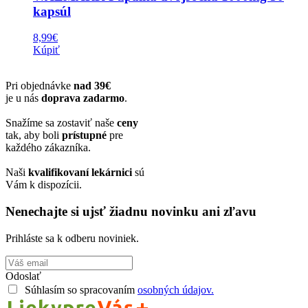
kapsúl
8,99
€
Kúpiť
Pri objednávke
nad 39€
je u nás
doprava zadarmo
.
Snažíme sa zostaviť naše
ceny
tak, aby boli
prístupné
pre
každého zákazníka.
Naši
kvalifikovaní lekárnici
sú
Vám k dispozícii.
Nenechajte si ujsť žiadnu novinku ani zľavu
Prihláste sa k odberu noviniek.
Odoslať
Súhlasím so spracovaním
osobných údajov.