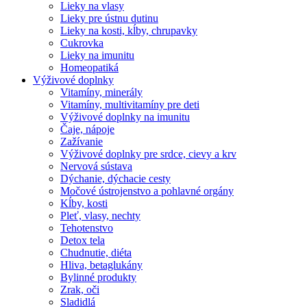
Lieky na vlasy
Lieky pre ústnu dutinu
Lieky na kosti, kĺby, chrupavky
Cukrovka
Lieky na imunitu
Homeopatiká
Výživové doplnky
Vitamíny, minerály
Vitamíny, multivitamíny pre deti
Výživové doplnky na imunitu
Čaje, nápoje
Zažívanie
Výživové doplnky pre srdce, cievy a krv
Nervová sústava
Dýchanie, dýchacie cesty
Močové ústrojenstvo a pohlavné orgány
Kĺby, kosti
Pleť, vlasy, nechty
Tehotenstvo
Detox tela
Chudnutie, diéta
Hliva, betaglukány
Bylinné produkty
Zrak, oči
Sladidlá