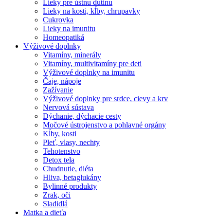
Lieky pre ústnu dutinu
Lieky na kosti, kĺby, chrupavky
Cukrovka
Lieky na imunitu
Homeopatiká
Výživové doplnky
Vitamíny, minerály
Vitamíny, multivitamíny pre deti
Výživové doplnky na imunitu
Čaje, nápoje
Zažívanie
Výživové doplnky pre srdce, cievy a krv
Nervová sústava
Dýchanie, dýchacie cesty
Močové ústrojenstvo a pohlavné orgány
Kĺby, kosti
Pleť, vlasy, nechty
Tehotenstvo
Detox tela
Chudnutie, diéta
Hliva, betaglukány
Bylinné produkty
Zrak, oči
Sladidlá
Matka a dieťa