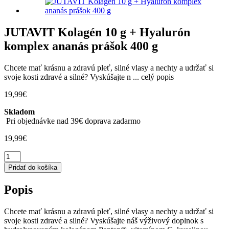
JUTAVIT Kolagén 10 g + Hyalurón
komplex ananás prášok 400 g
Chcete mať krásnu a zdravú pleť, silné vlasy a nechty a udržať si
svoje kosti zdravé a silné? Vyskúšajte n ...
celý popis
19,99
€
Skladom
Pri objednávke nad 39€ doprava zadarmo
19,99
€
množstvo
JUTAVIT
Pridať do košíka
Kolagén
10
Popis
g
+
Hyalurón
Chcete mať krásnu a zdravú pleť, silné vlasy a nechty a udržať si
komplex
svoje kosti zdravé a silné? Vyskúšajte náš výživový doplnok s
ananás