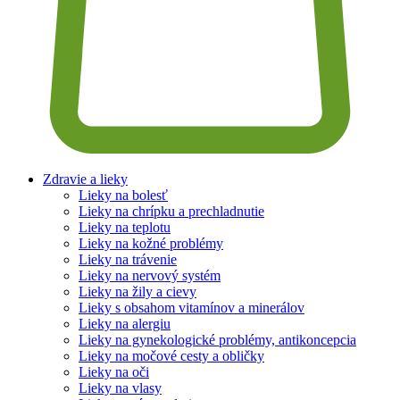
Zdravie a lieky
Lieky na bolesť
Lieky na chrípku a prechladnutie
Lieky na teplotu
Lieky na kožné problémy
Lieky na trávenie
Lieky na nervový systém
Lieky na žily a cievy
Lieky s obsahom vitamínov a minerálov
Lieky na alergiu
Lieky na gynekologické problémy, antikoncepcia
Lieky na močové cesty a obličky
Lieky na oči
Lieky na vlasy