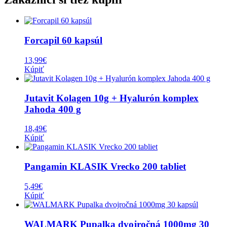
Forcapil 60 kapsúl
13,99
€
Kúpiť
Jutavit Kolagen 10g + Hyalurón komplex
Jahoda 400 g
18,49
€
Kúpiť
Pangamin KLASIK Vrecko 200 tabliet
5,49
€
Kúpiť
WALMARK Pupalka dvojročná 1000mg 30