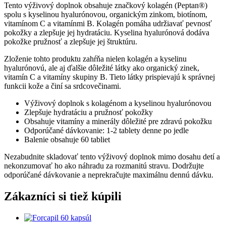
Tento výživový doplnok obsahuje značkový kolagén (Peptan®)
spolu s kyselinou hyalurónovou, organickým zinkom, biotínom,
vitamínom C a vitamínmi B. Kolagén pomáha udržiavať pevnosť
pokožky a zlepšuje jej hydratáciu. Kyselina hyalurónová dodáva
pokožke pružnosť a zlepšuje jej štruktúru.
Zloženie tohto produktu zahŕňa nielen kolagén a kyselinu
hyalurónovú, ale aj ďalšie dôležité látky ako organický zinek,
vitamín C a vitamíny skupiny B. Tieto látky prispievajú k správnej
funkcii kože a činí sa srdcovečinami.
Výživový doplnok s kolagénom a kyselinou hyalurónovou
Zlepšuje hydratáciu a pružnosť pokožky
Obsahuje vitamíny a minerály dôležité pre zdravú pokožku
Odporúčané dávkovanie: 1-2 tablety denne po jedle
Balenie obsahuje 60 tabliet
Nezabudnite skladovať tento výživový doplnok mimo dosahu detí a
nekonzumovať ho ako náhradu za rozmanitú stravu. Dodržujte
odporúčané dávkovanie a neprekračujte maximálnu dennú dávku.
Zákazníci si tiež kúpili