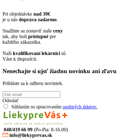
Pri objednávke
nad 39€
je u nás
doprava zadarmo
.
Snažíme sa zostaviť naše
ceny
tak, aby boli
prístupné
pre
každého zákazníka.
Naši
kvalifikovaní lekárnici
sú
Vám k dispozícii.
Nenechajte si ujsť žiadnu novinku ani zľavu
Prihláste sa k odberu noviniek.
Odoslať
Súhlasím so spracovaním
osobných údajov.
048/419 66 99
(Po-Pia: 8-16.00)
info@liekyprevas.sk