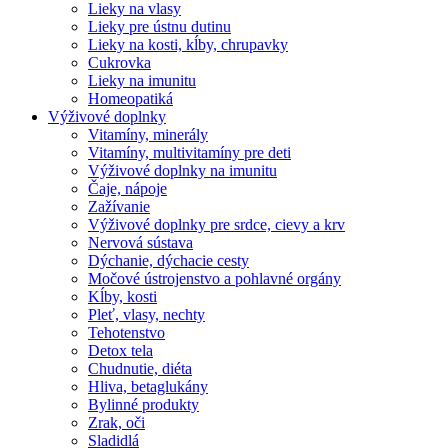
Lieky na vlasy
Lieky pre ústnu dutinu
Lieky na kosti, kĺby, chrupavky
Cukrovka
Lieky na imunitu
Homeopatiká
Výživové doplnky
Vitamíny, minerály
Vitamíny, multivitamíny pre deti
Výživové doplnky na imunitu
Čaje, nápoje
Zažívanie
Výživové doplnky pre srdce, cievy a krv
Nervová sústava
Dýchanie, dýchacie cesty
Močové ústrojenstvo a pohlavné orgány
Kĺby, kosti
Pleť, vlasy, nechty
Tehotenstvo
Detox tela
Chudnutie, diéta
Hliva, betaglukány
Bylinné produkty
Zrak, oči
Sladidlá