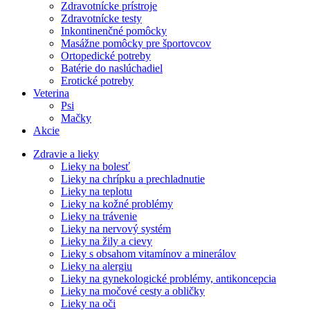
Zdravotnícke prístroje
Zdravotnícke testy
Inkontinenčné pomôcky
Masážne pomôcky pre športovcov
Ortopedické potreby
Batérie do naslúchadiel
Erotické potreby
Veterina
Psi
Mačky
Akcie
Zdravie a lieky
Lieky na bolesť
Lieky na chrípku a prechladnutie
Lieky na teplotu
Lieky na kožné problémy
Lieky na trávenie
Lieky na nervový systém
Lieky na žily a cievy
Lieky s obsahom vitamínov a minerálov
Lieky na alergiu
Lieky na gynekologické problémy, antikoncepcia
Lieky na močové cesty a obličky
Lieky na oči