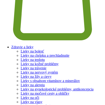
Zdravie a lieky
Lieky na bolesť
Lieky na chrípku a prechladnutie
Lieky na teplotu
Lieky na kožné problémy
Lieky na trávenie
Lieky na nervový systém
Lieky na žily a cievy
Lieky s obsahom vitamínov a minerálov
Lieky na alergiu
Lieky na gynekologické problémy, antikoncepcia
Lieky na močové cesty a obličky
Lieky na oči
Lieky na vlasy