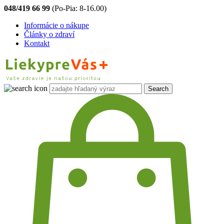
048/419 66 99
(Po-Pia: 8-16.00)
Informácie o nákupe
Články o zdraví
Kontakt