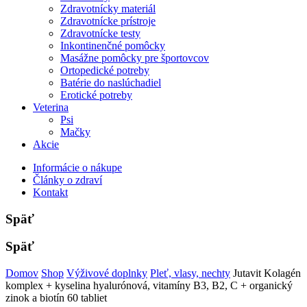
Zdravotnícky materiál
Zdravotnícke prístroje
Zdravotnícke testy
Inkontinenčné pomôcky
Masážne pomôcky pre športovcov
Ortopedické potreby
Batérie do naslúchadiel
Erotické potreby
Veterina
Psi
Mačky
Akcie
Informácie o nákupe
Články o zdraví
Kontakt
Späť
Späť
Domov
Shop
Výživové doplnky
Pleť, vlasy, nechty
Jutavit Kolagén
komplex + kyselina hyalurónová, vitamíny B3, B2, C + organický
zinok a biotín 60 tabliet