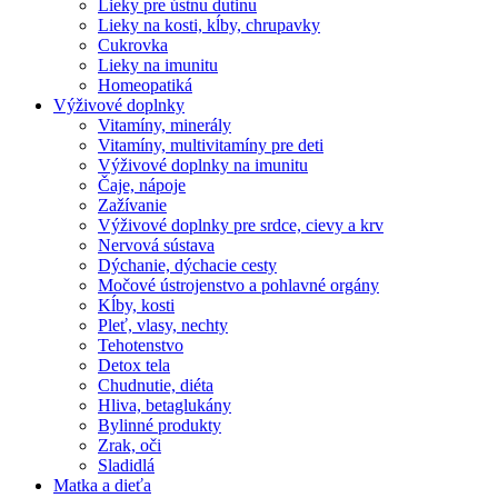
Lieky pre ústnu dutinu
Lieky na kosti, kĺby, chrupavky
Cukrovka
Lieky na imunitu
Homeopatiká
Výživové doplnky
Vitamíny, minerály
Vitamíny, multivitamíny pre deti
Výživové doplnky na imunitu
Čaje, nápoje
Zažívanie
Výživové doplnky pre srdce, cievy a krv
Nervová sústava
Dýchanie, dýchacie cesty
Močové ústrojenstvo a pohlavné orgány
Kĺby, kosti
Pleť, vlasy, nechty
Tehotenstvo
Detox tela
Chudnutie, diéta
Hliva, betaglukány
Bylinné produkty
Zrak, oči
Sladidlá
Matka a dieťa