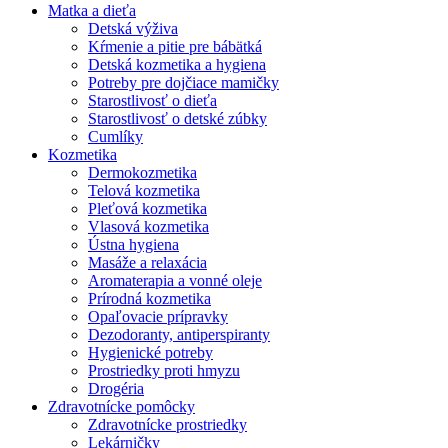
Matka a dieťa
Detská výživa
Kŕmenie a pitie pre bábätká
Detská kozmetika a hygiena
Potreby pre dojčiace mamičky
Starostlivosť o dieťa
Starostlivosť o detské zúbky
Cumlíky
Kozmetika
Dermokozmetika
Telová kozmetika
Pleťová kozmetika
Vlasová kozmetika
Ústna hygiena
Masáže a relaxácia
Aromaterapia a vonné oleje
Prírodná kozmetika
Opaľovacie prípravky
Dezodoranty, antiperspiranty
Hygienické potreby
Prostriedky proti hmyzu
Drogéria
Zdravotnícke pomôcky
Zdravotnícke prostriedky
Lekárničky