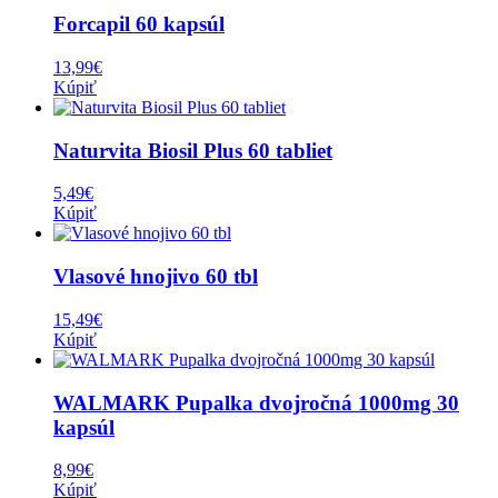
Forcapil 60 kapsúl
13,99
€
Kúpiť
Naturvita Biosil Plus 60 tabliet
5,49
€
Kúpiť
Vlasové hnojivo 60 tbl
15,49
€
Kúpiť
WALMARK Pupalka dvojročná 1000mg 30
kapsúl
8,99
€
Kúpiť