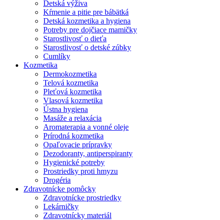
Detská výživa
Kŕmenie a pitie pre bábätká
Detská kozmetika a hygiena
Potreby pre dojčiace mamičky
Starostlivosť o dieťa
Starostlivosť o detské zúbky
Cumlíky
Kozmetika
Dermokozmetika
Telová kozmetika
Pleťová kozmetika
Vlasová kozmetika
Ústna hygiena
Masáže a relaxácia
Aromaterapia a vonné oleje
Prírodná kozmetika
Opaľovacie prípravky
Dezodoranty, antiperspiranty
Hygienické potreby
Prostriedky proti hmyzu
Drogéria
Zdravotnícke pomôcky
Zdravotnícke prostriedky
Lekárničky
Zdravotnícky materiál