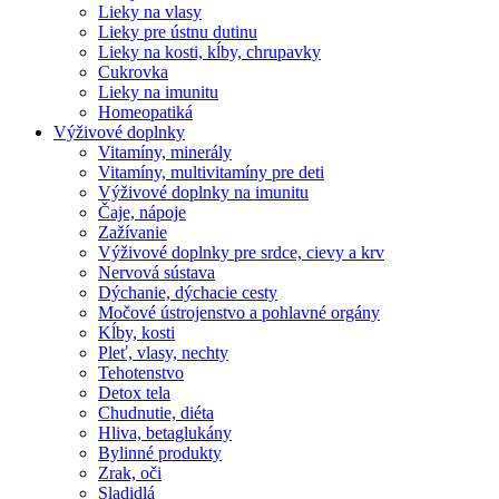
Lieky na vlasy
Lieky pre ústnu dutinu
Lieky na kosti, kĺby, chrupavky
Cukrovka
Lieky na imunitu
Homeopatiká
Výživové doplnky
Vitamíny, minerály
Vitamíny, multivitamíny pre deti
Výživové doplnky na imunitu
Čaje, nápoje
Zažívanie
Výživové doplnky pre srdce, cievy a krv
Nervová sústava
Dýchanie, dýchacie cesty
Močové ústrojenstvo a pohlavné orgány
Kĺby, kosti
Pleť, vlasy, nechty
Tehotenstvo
Detox tela
Chudnutie, diéta
Hliva, betaglukány
Bylinné produkty
Zrak, oči
Sladidlá