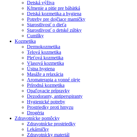
Detská výživa
Kŕmenie a pitie pre bábätká
Detská kozmetika a hygiena
Potreby pre dojčiace mamičky
Starostlivosť o dieťa
Starostlivosť o detské zúbky
Cumlíky
Kozmetika
Dermokozmetika
Telová kozmetika
Pleťová kozmetika
Vlasová kozmetika
Ústna hygiena
Masáže a relaxácia
Aromaterapia a vonné oleje
Prírodná kozmetika
Opaľovacie prípravky
Dezodoranty, antiperspiranty
Hygienické potreby
Prostriedky proti hmyzu
Drogéria
Zdravotnícke pomôcky
Zdravotnícke prostriedky
Lekárničky
Zdravotnícky materiál