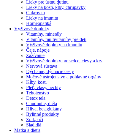
Lieky pre ústnu dutinu
Lieky na kosti, kĺby, chrupavky
Cukrovka
Lieky na imunitu
Homeopatiká
Výživové doplnky
Vitamíny, minerály
Vitamíny, multivitamíny pre deti
Výživové doplnky na imunitu
Čaje, nápoje
Zažívanie
Výživové doplnky pre srdce, cievy a krv
Nervová sústava
Dýchanie, dýchacie cesty
Močové ústrojenstvo a pohlavné orgány
Kĺby, kosti
Pleť, vlasy, nechty
Tehotenstvo
Detox tela
Chudnutie, diéta
Hliva, betaglukány
Bylinné produkty
Zrak, oči
Sladidlá
Matka a dieťa