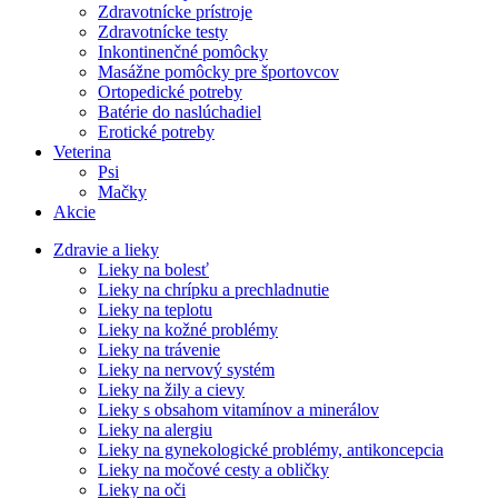
Zdravotnícke prístroje
Zdravotnícke testy
Inkontinenčné pomôcky
Masážne pomôcky pre športovcov
Ortopedické potreby
Batérie do naslúchadiel
Erotické potreby
Veterina
Psi
Mačky
Akcie
Zdravie a lieky
Lieky na bolesť
Lieky na chrípku a prechladnutie
Lieky na teplotu
Lieky na kožné problémy
Lieky na trávenie
Lieky na nervový systém
Lieky na žily a cievy
Lieky s obsahom vitamínov a minerálov
Lieky na alergiu
Lieky na gynekologické problémy, antikoncepcia
Lieky na močové cesty a obličky
Lieky na oči