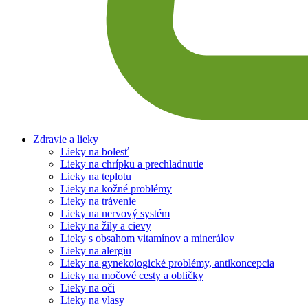
Zdravie a lieky
Lieky na bolesť
Lieky na chrípku a prechladnutie
Lieky na teplotu
Lieky na kožné problémy
Lieky na trávenie
Lieky na nervový systém
Lieky na žily a cievy
Lieky s obsahom vitamínov a minerálov
Lieky na alergiu
Lieky na gynekologické problémy, antikoncepcia
Lieky na močové cesty a obličky
Lieky na oči
Lieky na vlasy