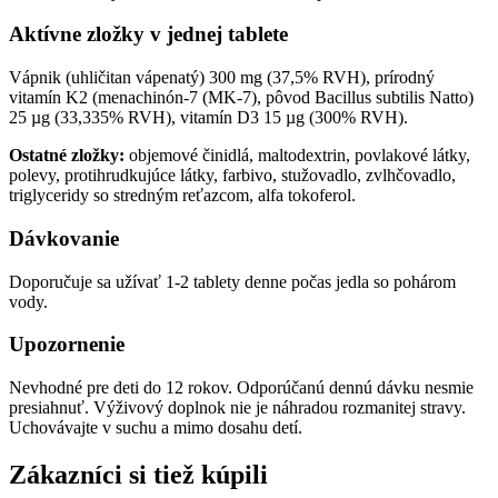
Aktívne zložky v jednej tablete
Vápnik (uhličitan vápenatý) 300 mg (37,5% RVH), prírodný
vitamín K2 (menachinón-7 (MK-7), pôvod Bacillus subtilis Natto)
25 µg (33,335% RVH), vitamín D3 15 µg (300% RVH).
Ostatné zložky:
objemové činidlá, maltodextrin, povlakové látky,
polevy, protihrudkujúce látky, farbivo, stužovadlo, zvlhčovadlo,
triglyceridy so stredným reťazcom, alfa tokoferol.
Dávkovanie
Doporučuje sa užívať 1-2 tablety denne počas jedla so pohárom
vody.
Upozornenie
Nevhodné pre deti do 12 rokov. Odporúčanú dennú dávku nesmie
presiahnuť. Výživový doplnok nie je náhradou rozmanitej stravy.
Uchovávajte v suchu a mimo dosahu detí.
Zákazníci si tiež kúpili