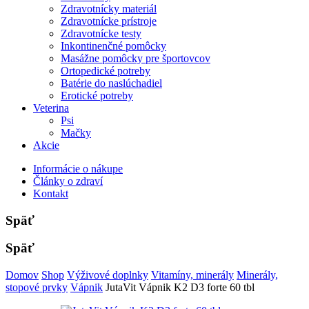
Zdravotnícky materiál
Zdravotnícke prístroje
Zdravotnícke testy
Inkontinenčné pomôcky
Masážne pomôcky pre športovcov
Ortopedické potreby
Batérie do naslúchadiel
Erotické potreby
Veterina
Psi
Mačky
Akcie
Informácie o nákupe
Články o zdraví
Kontakt
Späť
Späť
Domov
Shop
Výživové doplnky
Vitamíny, minerály
Minerály,
stopové prvky
Vápnik
JutaVit Vápnik K2 D3 forte 60 tbl