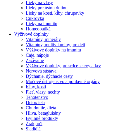
Lieky na vlasy
Lieky pre ústnu dutinu
Lieky na kosti, kĺby, chrupavky
Cukrovka
Lieky na imunitu
Homeopatiká
Výživové doplnky
Vitamíny, minerály
Vitamíny, multivitamíny pre deti
Výživové doplnky na imunitu
Čaje, nápoje
Zažívanie
Výživové doplnky pre srdce, cievy a krv
Nervová sústava
Dýchanie, dýchacie cesty
Močové ústrojenstvo a pohlavné orgány
Kĺby, kosti
Pleť, vlasy, nechty
Tehotenstvo
Detox tela
Chudnutie, diéta
Hliva, betaglukány
Bylinné produkty
Zrak, oči
Sladidlá