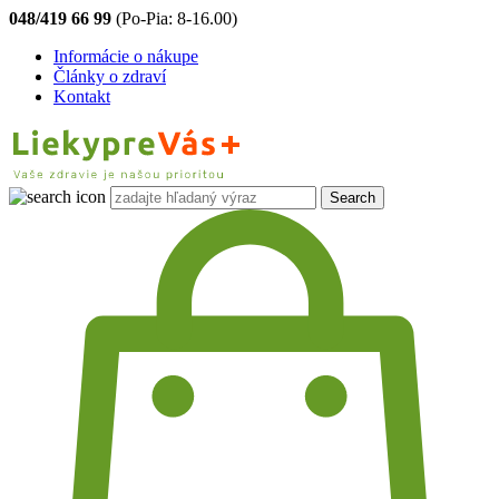
048/419 66 99
(Po-Pia: 8-16.00)
Informácie o nákupe
Články o zdraví
Kontakt