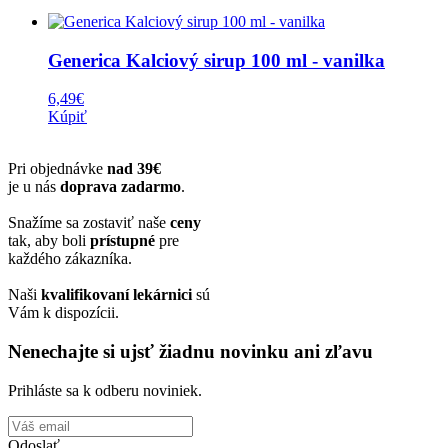
Generica Kalciový sirup 100 ml - vanilka
6,49
€
Kúpiť
Pri objednávke
nad 39€
je u nás
doprava zadarmo
.
Snažíme sa zostaviť naše
ceny
tak, aby boli
prístupné
pre
každého zákazníka.
Naši
kvalifikovaní lekárnici
sú
Vám k dispozícii.
Nenechajte si ujsť žiadnu novinku ani zľavu
Prihláste sa k odberu noviniek.
Odoslať