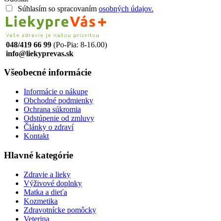
Súhlasím so spracovaním
osobných údajov.
048/419 66 99
(Po-Pia: 8-16.00)
info@liekyprevas.sk
Všeobecné informácie
Informácie o nákupe
Obchodné podmienky
Ochrana súkromia
Odstúpenie od zmluvy
Články o zdraví
Kontakt
Hlavné kategórie
Zdravie a lieky
Výživové doplnky
Matka a dieťa
Kozmetika
Zdravotnícke pomôcky
Veterina