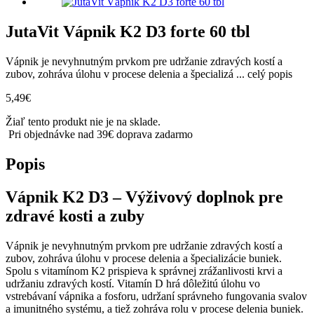
JutaVit Vápnik K2 D3 forte 60 tbl
Vápnik je nevyhnutným prvkom pre udržanie zdravých kostí a
zubov, zohráva úlohu v procese delenia a špecializá ...
celý popis
5,49
€
Žiaľ tento produkt nie je na sklade.
Pri objednávke nad 39€ doprava zadarmo
Popis
Vápnik K2 D3 – Výživový doplnok pre
zdravé kosti a zuby
Vápnik je nevyhnutným prvkom pre udržanie zdravých kostí a
zubov, zohráva úlohu v procese delenia a špecializácie buniek.
Spolu s vitamínom K2 prispieva k správnej zrážanlivosti krvi a
udržaniu zdravých kostí. Vitamín D hrá dôležitú úlohu vo
vstrebávaní vápnika a fosforu, udržaní správneho fungovania svalov
a imunitného systému, a tiež zohráva rolu v procese delenia buniek.