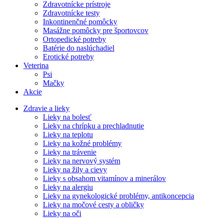
Zdravotnícke prístroje
Zdravotnícke testy
Inkontinenčné pomôcky
Masážne pomôcky pre športovcov
Ortopedické potreby
Batérie do naslúchadiel
Erotické potreby
Veterina
Psi
Mačky
Akcie
Zdravie a lieky
Lieky na bolesť
Lieky na chrípku a prechladnutie
Lieky na teplotu
Lieky na kožné problémy
Lieky na trávenie
Lieky na nervový systém
Lieky na žily a cievy
Lieky s obsahom vitamínov a minerálov
Lieky na alergiu
Lieky na gynekologické problémy, antikoncepcia
Lieky na močové cesty a obličky
Lieky na oči