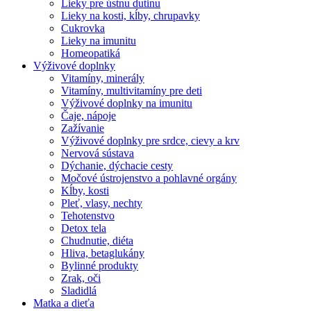
Lieky pre ústnu dutinu
Lieky na kosti, kĺby, chrupavky
Cukrovka
Lieky na imunitu
Homeopatiká
Výživové doplnky
Vitamíny, minerály
Vitamíny, multivitamíny pre deti
Výživové doplnky na imunitu
Čaje, nápoje
Zažívanie
Výživové doplnky pre srdce, cievy a krv
Nervová sústava
Dýchanie, dýchacie cesty
Močové ústrojenstvo a pohlavné orgány
Kĺby, kosti
Pleť, vlasy, nechty
Tehotenstvo
Detox tela
Chudnutie, diéta
Hliva, betaglukány
Bylinné produkty
Zrak, oči
Sladidlá
Matka a dieťa