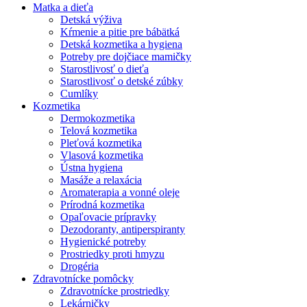
Matka a dieťa
Detská výživa
Kŕmenie a pitie pre bábätká
Detská kozmetika a hygiena
Potreby pre dojčiace mamičky
Starostlivosť o dieťa
Starostlivosť o detské zúbky
Cumlíky
Kozmetika
Dermokozmetika
Telová kozmetika
Pleťová kozmetika
Vlasová kozmetika
Ústna hygiena
Masáže a relaxácia
Aromaterapia a vonné oleje
Prírodná kozmetika
Opaľovacie prípravky
Dezodoranty, antiperspiranty
Hygienické potreby
Prostriedky proti hmyzu
Drogéria
Zdravotnícke pomôcky
Zdravotnícke prostriedky
Lekárničky