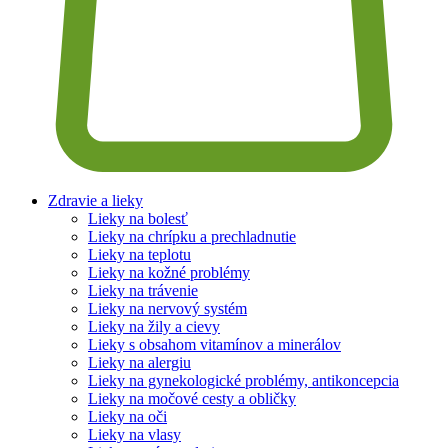
Zdravie a lieky
Lieky na bolesť
Lieky na chrípku a prechladnutie
Lieky na teplotu
Lieky na kožné problémy
Lieky na trávenie
Lieky na nervový systém
Lieky na žily a cievy
Lieky s obsahom vitamínov a minerálov
Lieky na alergiu
Lieky na gynekologické problémy, antikoncepcia
Lieky na močové cesty a obličky
Lieky na oči
Lieky na vlasy