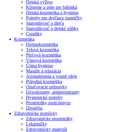
Detská výživa
Kŕmenie a pitie pre bábätká
Detská kozmetika a hygiena
Potreby pre dojčiace mamičky
Starostlivosť o dieťa
Starostlivosť o detské zúbky
Cumlíky
Kozmetika
Dermokozmetika
Telová kozmetika
Pleťová kozmetika
Vlasová kozmetika
Ústna hygiena
Masáže a relaxácia
Aromaterapia a vonné oleje
Prírodná kozmetika
Opaľovacie prípravky
Dezodoranty, antiperspiranty
Hygienické potreby
Prostriedky proti hmyzu
Drogéria
Zdravotnícke pomôcky
Zdravotnícke prostriedky
Lekárničky
Zdravotnícky materiál