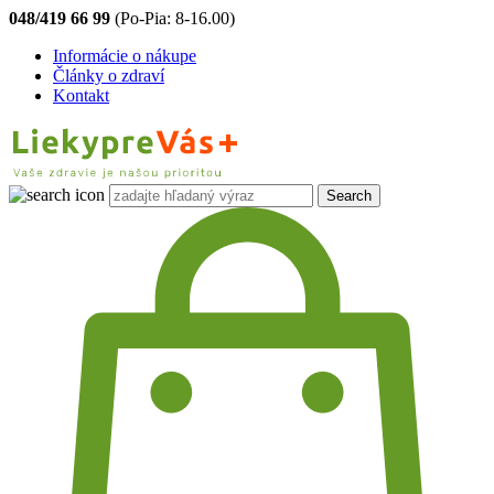
048/419 66 99
(Po-Pia: 8-16.00)
Informácie o nákupe
Články o zdraví
Kontakt