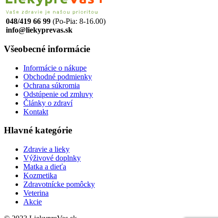
048/419 66 99
(Po-Pia: 8-16.00)
info@liekyprevas.sk
Všeobecné informácie
Informácie o nákupe
Obchodné podmienky
Ochrana súkromia
Odstúpenie od zmluvy
Články o zdraví
Kontakt
Hlavné kategórie
Zdravie a lieky
Výživové doplnky
Matka a dieťa
Kozmetika
Zdravotnícke pomôcky
Veterina
Akcie