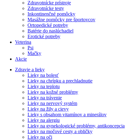
Zdravotnícke prístroje
Zdravotnícke testy
Inkontinenčné pomôcky
Masážne pomôcky pre športovcov
Ortopedické potreby
Batérie do naslúchadiel
Erotické potreby
Veterina
Psi
Mačky
Akcie
Zdravie a lieky
Lieky na bolesť
Lieky na chrípku a prechladnutie
Lieky na teplotu
Lieky na kožné problémy
Lieky na trávenie
Lieky na nervový systém
Lieky na žily a cievy
Lieky s obsahom vitamínov a minerálov
Lieky na alergiu
Lieky na gynekologické problémy, antikoncepcia
Lieky na močové cesty a obličky
Lieky na oči