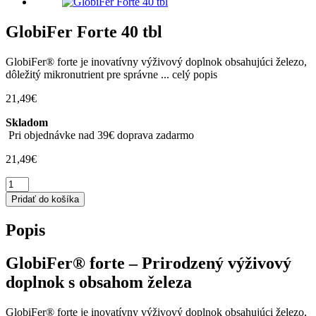
GlobiFer Forte 40 tbl
GlobiFer® forte je inovatívny výživový doplnok obsahujúci železo,
dôležitý mikronutrient pre správne ...
celý popis
21,49
€
Skladom
Pri objednávke nad 39€ doprava zadarmo
21,49
€
množstvo
GlobiFer
Pridať do košíka
Forte
40
Popis
tbl
GlobiFer® forte – Prirodzený výživový
doplnok s obsahom železa
GlobiFer® forte je inovatívny výživový doplnok obsahujúci železo,