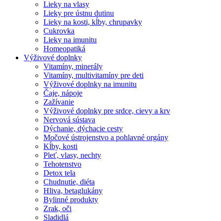
Lieky na vlasy
Lieky pre ústnu dutinu
Lieky na kosti, kĺby, chrupavky
Cukrovka
Lieky na imunitu
Homeopatiká
Výživové doplnky
Vitamíny, minerály
Vitamíny, multivitamíny pre deti
Výživové doplnky na imunitu
Čaje, nápoje
Zažívanie
Výživové doplnky pre srdce, cievy a krv
Nervová sústava
Dýchanie, dýchacie cesty
Močové ústrojenstvo a pohlavné orgány
Kĺby, kosti
Pleť, vlasy, nechty
Tehotenstvo
Detox tela
Chudnutie, diéta
Hliva, betaglukány
Bylinné produkty
Zrak, oči
Sladidlá