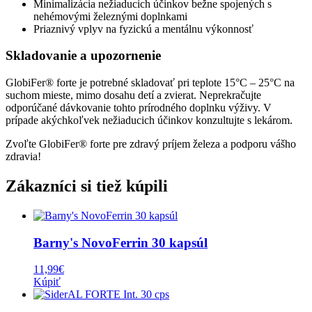
Minimalizácia nežiaducich účinkov bežne spojených s
nehémovými železnými doplnkami
Priaznivý vplyv na fyzickú a mentálnu výkonnosť
Skladovanie a upozornenie
GlobiFer® forte je potrebné skladovať pri teplote 15°C – 25°C na
suchom mieste, mimo dosahu detí a zvierat. Neprekračujte
odporúčané dávkovanie tohto prírodného doplnku výživy. V
prípade akýchkoľvek nežiaducich účinkov konzultujte s lekárom.
Zvoľte GlobiFer® forte pre zdravý príjem železa a podporu vášho
zdravia!
Zákazníci si tiež kúpili
Barny's NovoFerrin 30 kapsúl
11,99
€
Kúpiť