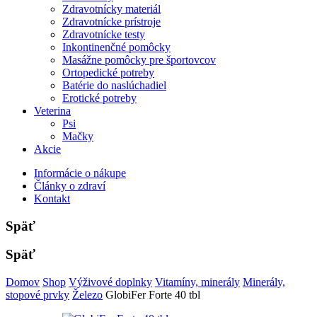
Zdravotnícky materiál
Zdravotnícke prístroje
Zdravotnícke testy
Inkontinenčné pomôcky
Masážne pomôcky pre športovcov
Ortopedické potreby
Batérie do naslúchadiel
Erotické potreby
Veterina
Psi
Mačky
Akcie
Informácie o nákupe
Články o zdraví
Kontakt
Späť
Späť
Domov
Shop
Výživové doplnky
Vitamíny, minerály
Minerály,
stopové prvky
Železo
GlobiFer Forte 40 tbl