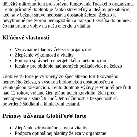
dôležitý mikronutrient pre správne fungovanie ľudského organizmu.
Tento prírodný doplnok je ľahko stráviteľný a ideálny pre situácie,
keď sa v bežnej strave nedostáva dostatok železa. Železo je
nevyhnutné pre tvorbu hemoglobínu a transport kyslíka do buniek,
čo má priamu vplyv na našu energiu a vitalitu.
Kľúčové vlastnosti
Vyrovnanie hladiny železa v organizme
Zlepšenie výkonnosti a vitality
Podpora správneho energetického metabolizmu
Ideálny pre obdobie nadmerných požiadaviek na železo
GlobiFer® forte je vyrobený zo špeciálneho fortifikovaného
hemového železa, s vysokou biologickou dostupnosťou a
vynikajúcou toleranciou. Tento doplnok výživy je vhodný pre ľudí
nad 12 rokov, vrátane žien plánujúcich graviditu, žien pred
menopauzou a starších ľudí. Jeho účinnosť a bezpečnosť sú
potvrdené štúdiami a klinickými testami.
Prínosy užívania GlobiFer® forte
Zlepšenie zdravotného stavu a vitality
Podpora optimálnej hladiny železa v organizme