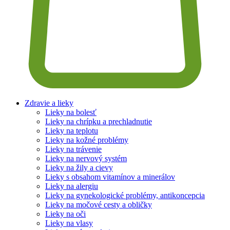
Zdravie a lieky
Lieky na bolesť
Lieky na chrípku a prechladnutie
Lieky na teplotu
Lieky na kožné problémy
Lieky na trávenie
Lieky na nervový systém
Lieky na žily a cievy
Lieky s obsahom vitamínov a minerálov
Lieky na alergiu
Lieky na gynekologické problémy, antikoncepcia
Lieky na močové cesty a obličky
Lieky na oči
Lieky na vlasy