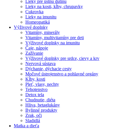
Lieky pre ústnu dutinu
Lieky na kosti, kĺby, chrupavky
Cukrovka
Lieky na imunitu
Homeopatiká
Výživové doplnky
Vitamíny, minerály
Vitamíny, multivitamíny pre deti
Výživové doplnky na imunitu
Čaje, nápoje
Zažívanie
Výživové doplnky pre srdce, cievy a krv
Nervová sústava
Dýchanie, dýchacie cesty
Močové ústrojenstvo a pohlavné orgány
Kĺby, kosti
Pleť, vlasy, nechty
Tehotenstvo
Detox tela
Chudnutie, diéta
Hliva, betaglukány
Bylinné produkty
Zrak, oči
Sladidlá
Matka a dieťa