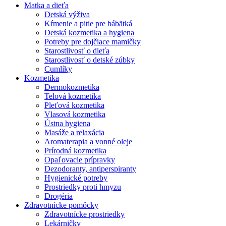
Matka a dieťa
Detská výživa
Kŕmenie a pitie pre bábätká
Detská kozmetika a hygiena
Potreby pre dojčiace mamičky
Starostlivosť o dieťa
Starostlivosť o detské zúbky
Cumlíky
Kozmetika
Dermokozmetika
Telová kozmetika
Pleťová kozmetika
Vlasová kozmetika
Ústna hygiena
Masáže a relaxácia
Aromaterapia a vonné oleje
Prírodná kozmetika
Opaľovacie prípravky
Dezodoranty, antiperspiranty
Hygienické potreby
Prostriedky proti hmyzu
Drogéria
Zdravotnícke pomôcky
Zdravotnícke prostriedky
Lekárničky