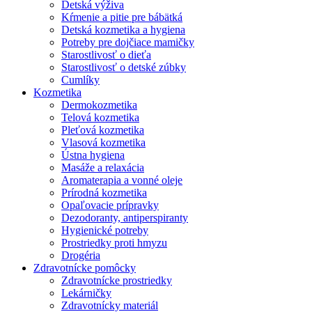
Detská výživa
Kŕmenie a pitie pre bábätká
Detská kozmetika a hygiena
Potreby pre dojčiace mamičky
Starostlivosť o dieťa
Starostlivosť o detské zúbky
Cumlíky
Kozmetika
Dermokozmetika
Telová kozmetika
Pleťová kozmetika
Vlasová kozmetika
Ústna hygiena
Masáže a relaxácia
Aromaterapia a vonné oleje
Prírodná kozmetika
Opaľovacie prípravky
Dezodoranty, antiperspiranty
Hygienické potreby
Prostriedky proti hmyzu
Drogéria
Zdravotnícke pomôcky
Zdravotnícke prostriedky
Lekárničky
Zdravotnícky materiál