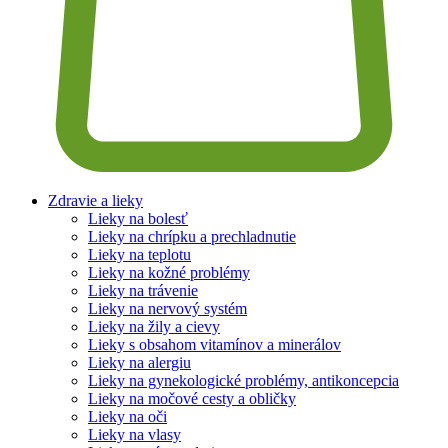
Zdravie a lieky
Lieky na bolesť
Lieky na chrípku a prechladnutie
Lieky na teplotu
Lieky na kožné problémy
Lieky na trávenie
Lieky na nervový systém
Lieky na žily a cievy
Lieky s obsahom vitamínov a minerálov
Lieky na alergiu
Lieky na gynekologické problémy, antikoncepcia
Lieky na močové cesty a obličky
Lieky na oči
Lieky na vlasy