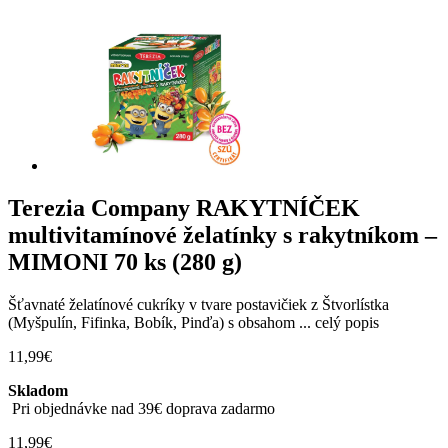
Terezia Company RAKYTNÍČEK
multivitamínové želatínky s rakytníkom –
MIMONI 70 ks (280 g)
Šťavnaté želatínové cukríky v tvare postavičiek z Štvorlístka
(Myšpulín, Fifinka, Bobík, Pinďa) s obsahom ...
celý popis
11,99
€
Skladom
Pri objednávke nad 39€ doprava zadarmo
11,99
€