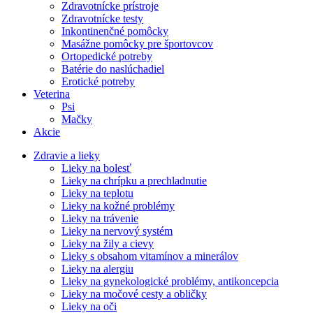
Zdravotnícke prístroje
Zdravotnícke testy
Inkontinenčné pomôcky
Masážne pomôcky pre športovcov
Ortopedické potreby
Batérie do naslúchadiel
Erotické potreby
Veterina
Psi
Mačky
Akcie
Zdravie a lieky
Lieky na bolesť
Lieky na chrípku a prechladnutie
Lieky na teplotu
Lieky na kožné problémy
Lieky na trávenie
Lieky na nervový systém
Lieky na žily a cievy
Lieky s obsahom vitamínov a minerálov
Lieky na alergiu
Lieky na gynekologické problémy, antikoncepcia
Lieky na močové cesty a obličky
Lieky na oči