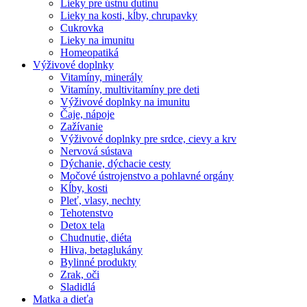
Lieky pre ústnu dutinu
Lieky na kosti, kĺby, chrupavky
Cukrovka
Lieky na imunitu
Homeopatiká
Výživové doplnky
Vitamíny, minerály
Vitamíny, multivitamíny pre deti
Výživové doplnky na imunitu
Čaje, nápoje
Zažívanie
Výživové doplnky pre srdce, cievy a krv
Nervová sústava
Dýchanie, dýchacie cesty
Močové ústrojenstvo a pohlavné orgány
Kĺby, kosti
Pleť, vlasy, nechty
Tehotenstvo
Detox tela
Chudnutie, diéta
Hliva, betaglukány
Bylinné produkty
Zrak, oči
Sladidlá
Matka a dieťa