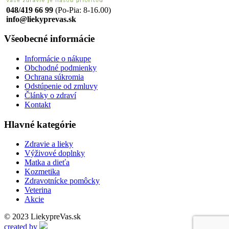
048/419 66 99
(Po-Pia: 8-16.00)
info@liekyprevas.sk
Všeobecné informácie
Informácie o nákupe
Obchodné podmienky
Ochrana súkromia
Odstúpenie od zmluvy
Články o zdraví
Kontakt
Hlavné kategórie
Zdravie a lieky
Výživové doplnky
Matka a dieťa
Kozmetika
Zdravotnícke pomôcky
Veterina
Akcie
© 2023 LiekypreVas.sk
created by