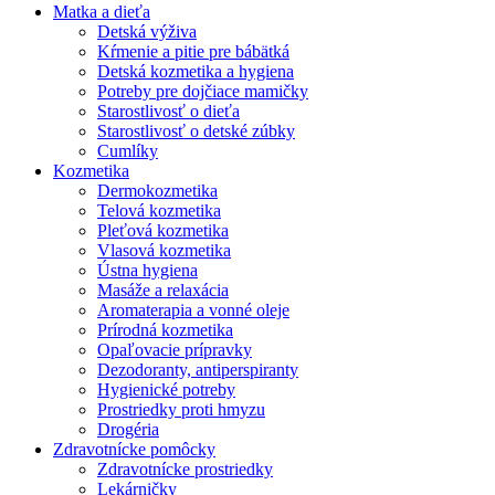
Matka a dieťa
Detská výživa
Kŕmenie a pitie pre bábätká
Detská kozmetika a hygiena
Potreby pre dojčiace mamičky
Starostlivosť o dieťa
Starostlivosť o detské zúbky
Cumlíky
Kozmetika
Dermokozmetika
Telová kozmetika
Pleťová kozmetika
Vlasová kozmetika
Ústna hygiena
Masáže a relaxácia
Aromaterapia a vonné oleje
Prírodná kozmetika
Opaľovacie prípravky
Dezodoranty, antiperspiranty
Hygienické potreby
Prostriedky proti hmyzu
Drogéria
Zdravotnícke pomôcky
Zdravotnícke prostriedky
Lekárničky