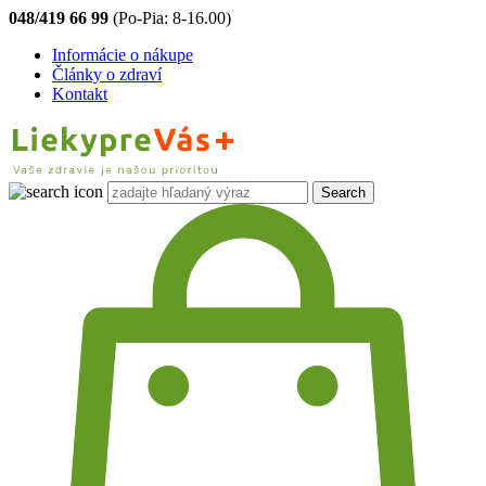
048/419 66 99
(Po-Pia: 8-16.00)
Informácie o nákupe
Články o zdraví
Kontakt