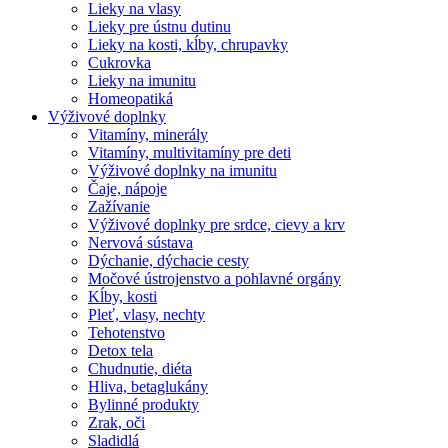
Lieky na vlasy
Lieky pre ústnu dutinu
Lieky na kosti, kĺby, chrupavky
Cukrovka
Lieky na imunitu
Homeopatiká
Výživové doplnky
Vitamíny, minerály
Vitamíny, multivitamíny pre deti
Výživové doplnky na imunitu
Čaje, nápoje
Zažívanie
Výživové doplnky pre srdce, cievy a krv
Nervová sústava
Dýchanie, dýchacie cesty
Močové ústrojenstvo a pohlavné orgány
Kĺby, kosti
Pleť, vlasy, nechty
Tehotenstvo
Detox tela
Chudnutie, diéta
Hliva, betaglukány
Bylinné produkty
Zrak, oči
Sladidlá