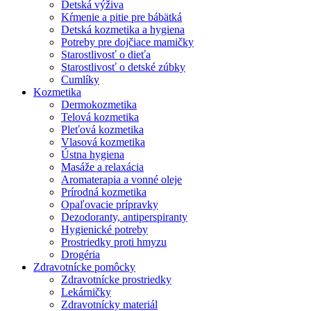
Detská výživa
Kŕmenie a pitie pre bábätká
Detská kozmetika a hygiena
Potreby pre dojčiace mamičky
Starostlivosť o dieťa
Starostlivosť o detské zúbky
Cumlíky
Kozmetika
Dermokozmetika
Telová kozmetika
Pleťová kozmetika
Vlasová kozmetika
Ústna hygiena
Masáže a relaxácia
Aromaterapia a vonné oleje
Prírodná kozmetika
Opaľovacie prípravky
Dezodoranty, antiperspiranty
Hygienické potreby
Prostriedky proti hmyzu
Drogéria
Zdravotnícke pomôcky
Zdravotnícke prostriedky
Lekárničky
Zdravotnícky materiál