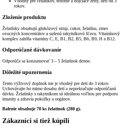
Vhodný pre celiatikov, tehotné a dojčiace ženy, deti od 3
rokov.
Zloženie produktu
Želatínky obsahujú glukózový sirup, cukor, želatínu, zmes
ovocných koncentrátov a sušenú rakytníkovú šťavu. Vitamínový
komplex zahŕňa vitamíny C, E, B1, B2, B5, B6, B9, H a B12.
Odporúčané dávkovanie
Odporúča sa konzumovať 3 – 5 želatínok denne.
Dôležité upozornenia
Tento výživový doplnok nie je vhodný pre deti do 3 rokov.
Uchovávajte ho mimo dosahu detí a neprekračujte odporúčanú
dávku. Želatínky s rakytníkom sú ideálnou voľbou pre podporu
imunity a zdravia pokožky a orgánov.
Balenie obsahuje 70 ks želatínok (280 g).
Zákazníci si tiež kúpili