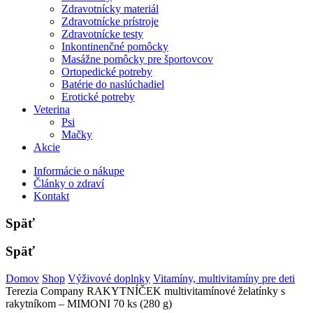
Zdravotnícky materiál
Zdravotnícke prístroje
Zdravotnícke testy
Inkontinenčné pomôcky
Masážne pomôcky pre športovcov
Ortopedické potreby
Batérie do naslúchadiel
Erotické potreby
Veterina
Psi
Mačky
Akcie
Informácie o nákupe
Články o zdraví
Kontakt
Späť
Späť
Domov
Shop
Výživové doplnky
Vitamíny, multivitamíny pre deti
Terezia Company RAKYTNÍČEK multivitamínové želatínky s
rakytníkom – MIMONI 70 ks (280 g)