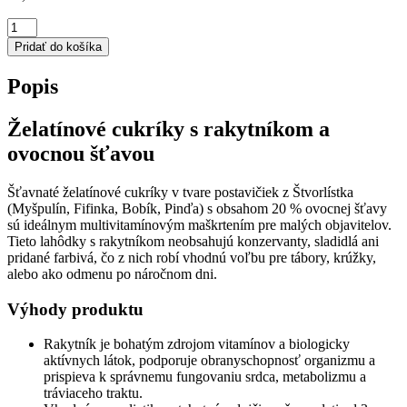
množstvo
Terezia
Pridať do košíka
Company
RAKYTNÍČEK
Popis
multivitamínové
želatínky
s
Želatínové cukríky s rakytníkom a
rakytníkom
ovocnou šťavou
–
MIMONI
70
Šťavnaté želatínové cukríky v tvare postavičiek z Štvorlístka
ks
(Myšpulín, Fifinka, Bobík, Pinďa) s obsahom 20 % ovocnej šťavy
(280
sú ideálnym multivitamínovým maškrtením pre malých objavitelov.
g)
Tieto lahôdky s rakytníkom neobsahujú konzervanty, sladidlá ani
pridané farbivá, čo z nich robí vhodnú voľbu pre tábory, krúžky,
alebo ako odmenu po náročnom dni.
Výhody produktu
Rakytník je bohatým zdrojom vitamínov a biologicky
aktívnych látok, podporuje obranyschopnosť organizmu a
prispieva k správnemu fungovaniu srdca, metabolizmu a
tráviaceho traktu.