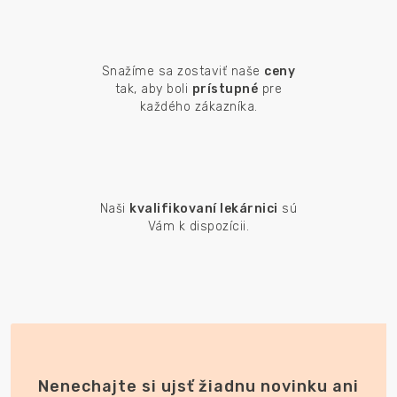
Snažíme sa zostaviť naše
ceny
tak, aby boli
prístupné
pre
každého zákazníka.
Naši
kvalifikovaní lekárnici
sú
Vám k dispozícii.
Nenechajte si ujsť žiadnu novinku ani