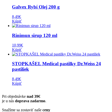
Galvex Rybí Olej 200 g
8,49
€
Kúpiť
Rinimun sirup 120 ml
10,99
€
Kúpiť
STOPKAŠEL Medical pastilky Dr.Weiss 24
pastiliek
8,49
€
Kúpiť
Pri objednávke
nad 39€
je u nás
doprava zadarmo
.
Snažíme sa zostaviť naše
ceny