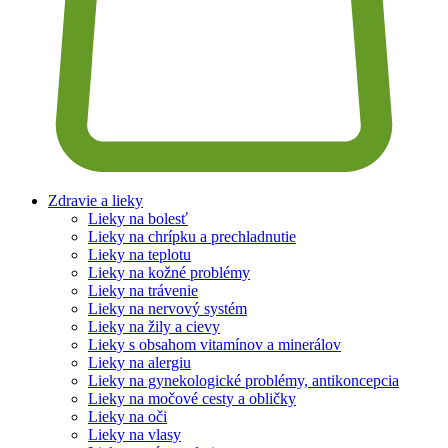
Zdravie a lieky
Lieky na bolesť
Lieky na chrípku a prechladnutie
Lieky na teplotu
Lieky na kožné problémy
Lieky na trávenie
Lieky na nervový systém
Lieky na žily a cievy
Lieky s obsahom vitamínov a minerálov
Lieky na alergiu
Lieky na gynekologické problémy, antikoncepcia
Lieky na močové cesty a obličky
Lieky na oči
Lieky na vlasy