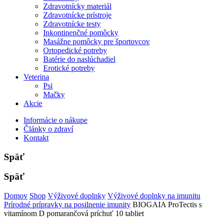
Zdravotnícky materiál
Zdravotnícke prístroje
Zdravotnícke testy
Inkontinenčné pomôcky
Masážne pomôcky pre športovcov
Ortopedické potreby
Batérie do naslúchadiel
Erotické potreby
Veterina
Psi
Mačky
Akcie
Informácie o nákupe
Články o zdraví
Kontakt
Späť
Späť
Domov
Shop
Výživové doplnky
Výživové doplnky na imunitu
Prírodné prípravky na posilnenie imunity
BIOGAIA ProTectis s
vitamínom D pomarančová príchuť 10 tabliet