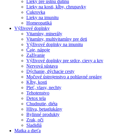
Lieky pre ústnu dutinu
Lieky na kosti, kĺby, chrupavky
Cukrovka
Lieky na imunitu
Homeopatiká
Výživové doplnky
Vitamíny, minerály
Vitamíny, multivitamíny pre deti
Výživové doplnky na imunitu
Čaje, nápoje
Zažívanie
Výživové doplnky pre srdce, cievy a krv
Nervová sústava
Dýchanie, dýchacie cesty
Močové ústrojenstvo a pohlavné orgány
Kĺby, kosti
Pleť, vlasy, nechty
Tehotenstvo
Detox tela
Chudnutie, diéta
Hliva, betaglukány
Bylinné produkty
Zrak, oči
Sladidlá
Matka a dieťa