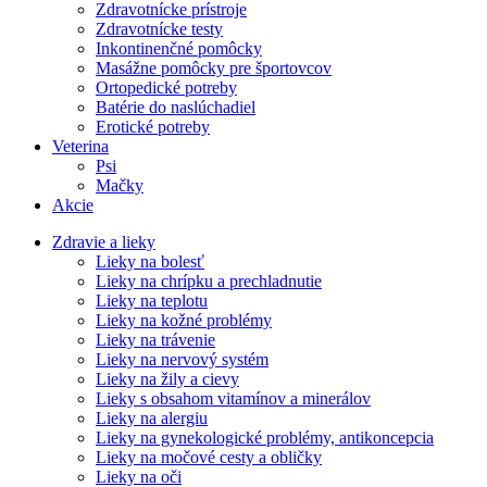
Zdravotnícke prístroje
Zdravotnícke testy
Inkontinenčné pomôcky
Masážne pomôcky pre športovcov
Ortopedické potreby
Batérie do naslúchadiel
Erotické potreby
Veterina
Psi
Mačky
Akcie
Zdravie a lieky
Lieky na bolesť
Lieky na chrípku a prechladnutie
Lieky na teplotu
Lieky na kožné problémy
Lieky na trávenie
Lieky na nervový systém
Lieky na žily a cievy
Lieky s obsahom vitamínov a minerálov
Lieky na alergiu
Lieky na gynekologické problémy, antikoncepcia
Lieky na močové cesty a obličky
Lieky na oči