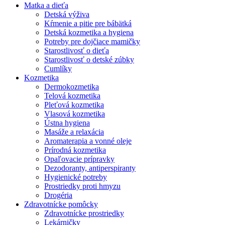
Matka a dieťa
Detská výživa
Kŕmenie a pitie pre bábätká
Detská kozmetika a hygiena
Potreby pre dojčiace mamičky
Starostlivosť o dieťa
Starostlivosť o detské zúbky
Cumlíky
Kozmetika
Dermokozmetika
Telová kozmetika
Pleťová kozmetika
Vlasová kozmetika
Ústna hygiena
Masáže a relaxácia
Aromaterapia a vonné oleje
Prírodná kozmetika
Opaľovacie prípravky
Dezodoranty, antiperspiranty
Hygienické potreby
Prostriedky proti hmyzu
Drogéria
Zdravotnícke pomôcky
Zdravotnícke prostriedky
Lekárničky