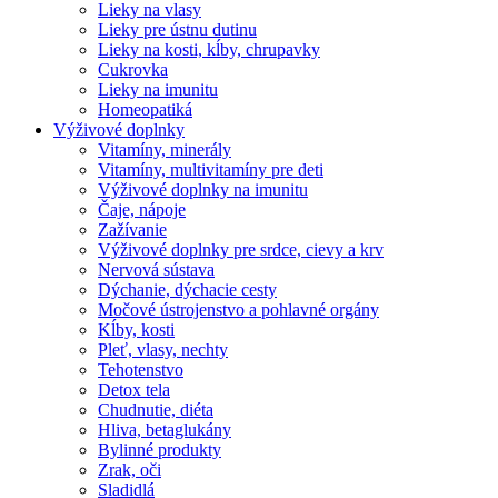
Lieky na vlasy
Lieky pre ústnu dutinu
Lieky na kosti, kĺby, chrupavky
Cukrovka
Lieky na imunitu
Homeopatiká
Výživové doplnky
Vitamíny, minerály
Vitamíny, multivitamíny pre deti
Výživové doplnky na imunitu
Čaje, nápoje
Zažívanie
Výživové doplnky pre srdce, cievy a krv
Nervová sústava
Dýchanie, dýchacie cesty
Močové ústrojenstvo a pohlavné orgány
Kĺby, kosti
Pleť, vlasy, nechty
Tehotenstvo
Detox tela
Chudnutie, diéta
Hliva, betaglukány
Bylinné produkty
Zrak, oči
Sladidlá