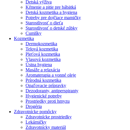
Detská výživa
Kŕmenie a pitie pre bábätká
Detská kozmetika a hygiena
Potreby pre dojčiace mamičky
Starostlivosť o dieťa
Starostlivosť o detské zúbky
Cumlíky
Kozmetika
Dermokozmetika
Telová kozmetika
Pleťová kozmetika
Vlasová kozmetika
Ústna hygiena
Masáže a relaxácia
Aromaterapia a vonné oleje
Prírodná kozmetika
Opaľovacie prípravky
Dezodoranty, antiperspiranty
Hygienické potreby
Prostriedky proti hmyzu
Drogéria
Zdravotnícke pomôcky
Zdravotnícke prostriedky
Lekárničky
Zdravotnícky materiál