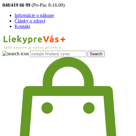
048/419 66 99
(Po-Pia: 8-16.00)
Informácie o nákupe
Články o zdraví
Kontakt