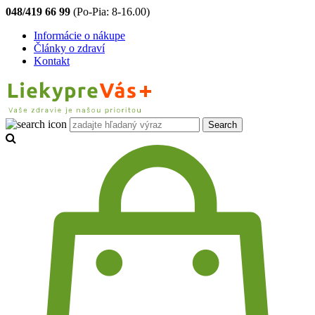
048/419 66 99
(Po-Pia: 8-16.00)
Informácie o nákupe
Články o zdraví
Kontakt