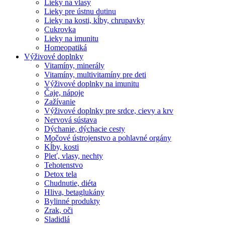
Lieky na vlasy
Lieky pre ústnu dutinu
Lieky na kosti, kĺby, chrupavky
Cukrovka
Lieky na imunitu
Homeopatiká
Výživové doplnky
Vitamíny, minerály
Vitamíny, multivitamíny pre deti
Výživové doplnky na imunitu
Čaje, nápoje
Zažívanie
Výživové doplnky pre srdce, cievy a krv
Nervová sústava
Dýchanie, dýchacie cesty
Močové ústrojenstvo a pohlavné orgány
Kĺby, kosti
Pleť, vlasy, nechty
Tehotenstvo
Detox tela
Chudnutie, diéta
Hliva, betaglukány
Bylinné produkty
Zrak, oči
Sladidlá