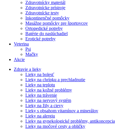
Zdravotnícky materiál
Zdravotnícke prístroje
Zdravotnícke testy
Inkontinenčné pomôcky
Masážne pomôcky pre športovcov
Ortopedické potreby
Batérie do naslúchadiel
Erotické potreby
Veterina
Psi
Mačky
Akcie
Zdravie a lieky
Lieky na bolesť
Lieky na chrípku a prechladnutie
Lieky na teplotu
Lieky na kožné problémy
Lieky na trávenie
Lieky na nervový systém
Lieky na žily a cievy
Lieky s obsahom vitamínov a minerálov
Lieky na alergiu
Lieky na gynekologické problémy, antikoncepcia
Lieky na močové cesty a obličky