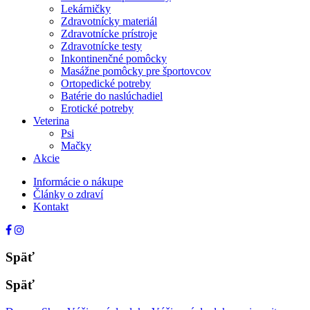
Lekárničky
Zdravotnícky materiál
Zdravotnícke prístroje
Zdravotnícke testy
Inkontinenčné pomôcky
Masážne pomôcky pre športovcov
Ortopedické potreby
Batérie do naslúchadiel
Erotické potreby
Veterina
Psi
Mačky
Akcie
Informácie o nákupe
Články o zdraví
Kontakt
Späť
Späť