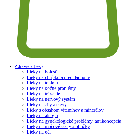
Zdravie a lieky
Lieky na bolesť
Lieky na chrípku a prechladnutie
Lieky na teplotu
Lieky na kožné problémy
Lieky na trávenie
Lieky na nervový systém
Lieky na žily a cievy
Lieky s obsahom vitamínov a minerálov
Lieky na alergiu
Lieky na gynekologické problémy, antikoncepcia
Lieky na močové cesty a obličky
Lieky na oči