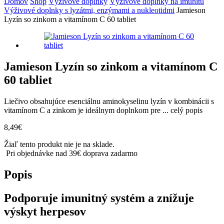
Domov
Shop
Výživové doplnky
Výživové doplnky na imunitu
Výživové doplnky s lyzátmi, enzýmami a nukleotidmi
Jamieson
Lyzín so zinkom a vitamínom C 60 tabliet
Jamieson Lyzín so zinkom a vitamínom C
60 tabliet
Liečivo obsahujúce esenciálnu aminokyselinu lyzín v kombinácii s
vitamínom C a zinkom je ideálnym doplnkom pre ...
celý popis
8,49
€
Žiaľ tento produkt nie je na sklade.
Pri objednávke nad 39€ doprava zadarmo
Popis
Podporuje imunitný systém a znížuje
výskyt herpesov