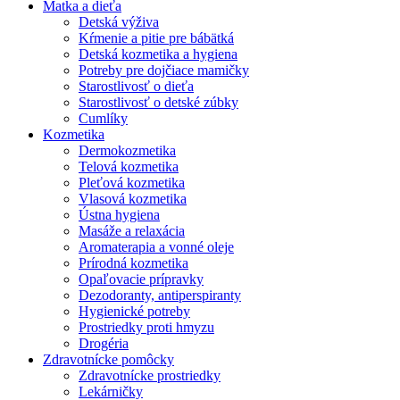
Matka a dieťa
Detská výživa
Kŕmenie a pitie pre bábätká
Detská kozmetika a hygiena
Potreby pre dojčiace mamičky
Starostlivosť o dieťa
Starostlivosť o detské zúbky
Cumlíky
Kozmetika
Dermokozmetika
Telová kozmetika
Pleťová kozmetika
Vlasová kozmetika
Ústna hygiena
Masáže a relaxácia
Aromaterapia a vonné oleje
Prírodná kozmetika
Opaľovacie prípravky
Dezodoranty, antiperspiranty
Hygienické potreby
Prostriedky proti hmyzu
Drogéria
Zdravotnícke pomôcky
Zdravotnícke prostriedky
Lekárničky