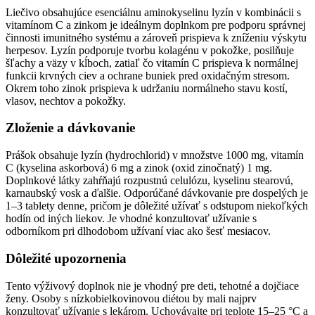
Liečivo obsahujúce esenciálnu aminokyselinu lyzín v kombinácii s
vitamínom C a zinkom je ideálnym doplnkom pre podporu správnej
činnosti imunitného systému a zároveň prispieva k zníženiu výskytu
herpesov. Lyzín podporuje tvorbu kolagénu v pokožke, posilňuje
šľachy a väzy v kĺboch, zatiaľ čo vitamín C prispieva k normálnej
funkcii krvných ciev a ochrane buniek pred oxidačným stresom.
Okrem toho zinok prispieva k udržaniu normálneho stavu kostí,
vlasov, nechtov a pokožky.
Zloženie a dávkovanie
Prášok obsahuje lyzín (hydrochlorid) v množstve 1000 mg, vitamín
C (kyselina askorbová) 6 mg a zinok (oxid zinočnatý) 1 mg.
Doplnkové látky zahŕňajú rozpustnú celulózu, kyselinu stearovú,
karnaubský vosk a ďalšie. Odporúčané dávkovanie pre dospelých je
1–3 tablety denne, pričom je dôležité užívať s odstupom niekoľkých
hodín od iných liekov. Je vhodné konzultovať užívanie s
odborníkom pri dlhodobom užívaní viac ako šesť mesiacov.
Dôležité upozornenia
Tento výživový doplnok nie je vhodný pre deti, tehotné a dojčiace
ženy. Osoby s nízkobielkovinovou diétou by mali najprv
konzultovať užívanie s lekárom. Uchovávajte pri teplote 15–25 °C a