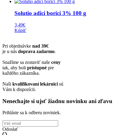
Solutio adici borici 3% 100 g
3,49
€
Kúpiť
Pri objednávke
nad 39€
je u nás
doprava zadarmo
.
Snažíme sa zostaviť naše
ceny
tak, aby boli
prístupné
pre
každého zákazníka.
Naši
kvalifikovaní lekárnici
sú
Vám k dispozícii.
Nenechajte si ujsť žiadnu novinku ani zľavu
Prihláste sa k odberu noviniek.
Odoslať