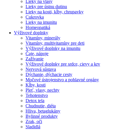
Lieky na vlasy
Lieky pre ústnu dutinu
Lieky na kosti, kĺby, chrupavky
Cukrovka
Lieky na imunitu
Homeopatiká
Výživové doplnky
Vitamíny, minerály
Vitamíny, multivitamíny pre deti
Výživové doplnky na imunitu
Čaje, nápoje
Zažívanie
Výživové doplnky pre srdce, cievy a krv
Nervová sústava
Dýchanie, dýchacie cesty
Močové ústrojenstvo a pohlavné orgány
Kĺby, kosti
Pleť, vlasy, nechty
Tehotenstvo
Detox tela
Chudnutie, diéta
Hliva, betaglukány
Bylinné produkty
Zrak, oči
Sladidlá