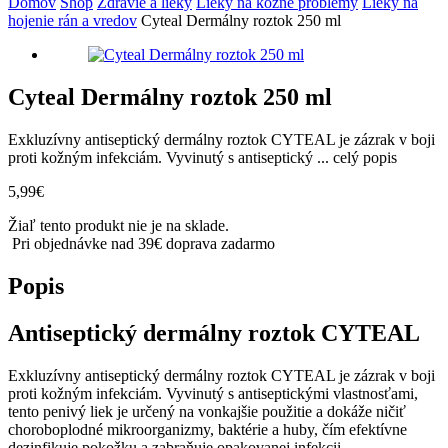
Domov
Shop
Zdravie a lieky
Lieky na kožné problémy
Lieky na
hojenie rán a vredov
Cyteal Dermálny roztok 250 ml
Cyteal Dermálny roztok 250 ml
Exkluzívny antiseptický dermálny roztok CYTEAL je zázrak v boji
proti kožným infekciám. Vyvinutý s antiseptický ...
celý popis
5,99
€
Žiaľ tento produkt nie je na sklade.
Pri objednávke nad 39€ doprava zadarmo
Popis
Antiseptický dermálny roztok CYTEAL
Exkluzívny antiseptický dermálny roztok CYTEAL je zázrak v boji
proti kožným infekciám. Vyvinutý s antiseptickými vlastnosťami,
tento penivý liek je určený na vonkajšie použitie a dokáže ničiť
choroboplodné mikroorganizmy, baktérie a huby, čím efektívne
dezinfikuje pokožku a zabraňuje opakovanej infekcii.