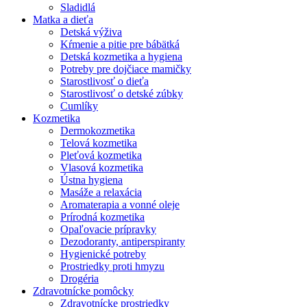
Sladidlá
Matka a dieťa
Detská výživa
Kŕmenie a pitie pre bábätká
Detská kozmetika a hygiena
Potreby pre dojčiace mamičky
Starostlivosť o dieťa
Starostlivosť o detské zúbky
Cumlíky
Kozmetika
Dermokozmetika
Telová kozmetika
Pleťová kozmetika
Vlasová kozmetika
Ústna hygiena
Masáže a relaxácia
Aromaterapia a vonné oleje
Prírodná kozmetika
Opaľovacie prípravky
Dezodoranty, antiperspiranty
Hygienické potreby
Prostriedky proti hmyzu
Drogéria
Zdravotnícke pomôcky
Zdravotnícke prostriedky