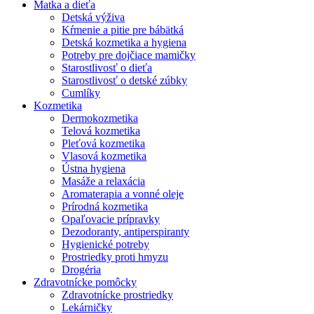
Matka a dieťa
Detská výživa
Kŕmenie a pitie pre bábätká
Detská kozmetika a hygiena
Potreby pre dojčiace mamičky
Starostlivosť o dieťa
Starostlivosť o detské zúbky
Cumlíky
Kozmetika
Dermokozmetika
Telová kozmetika
Pleťová kozmetika
Vlasová kozmetika
Ústna hygiena
Masáže a relaxácia
Aromaterapia a vonné oleje
Prírodná kozmetika
Opaľovacie prípravky
Dezodoranty, antiperspiranty
Hygienické potreby
Prostriedky proti hmyzu
Drogéria
Zdravotnícke pomôcky
Zdravotnícke prostriedky
Lekárničky