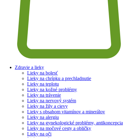
Zdravie a lieky
Lieky na bolesť
Lieky na chrípku a prechladnutie
Lieky na teplotu
Lieky na kožné problémy
Lieky na trávenie
Lieky na nervový systém
Lieky na žily a cievy
Lieky s obsahom vitamínov a minerálov
Lieky na alergiu
Lieky na gynekologické problémy, antikoncepcia
Lieky na močové cesty a obličky
Lieky na oči