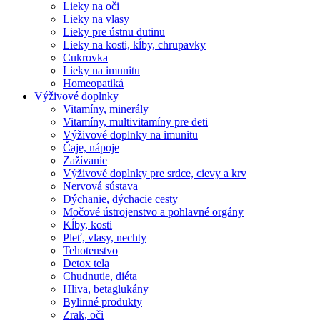
Lieky na oči
Lieky na vlasy
Lieky pre ústnu dutinu
Lieky na kosti, kĺby, chrupavky
Cukrovka
Lieky na imunitu
Homeopatiká
Výživové doplnky
Vitamíny, minerály
Vitamíny, multivitamíny pre deti
Výživové doplnky na imunitu
Čaje, nápoje
Zažívanie
Výživové doplnky pre srdce, cievy a krv
Nervová sústava
Dýchanie, dýchacie cesty
Močové ústrojenstvo a pohlavné orgány
Kĺby, kosti
Pleť, vlasy, nechty
Tehotenstvo
Detox tela
Chudnutie, diéta
Hliva, betaglukány
Bylinné produkty
Zrak, oči