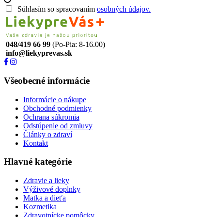
Súhlasím so spracovaním
osobných údajov.
048/419 66 99
(Po-Pia: 8-16.00)
info@liekyprevas.sk
Všeobecné informácie
Informácie o nákupe
Obchodné podmienky
Ochrana súkromia
Odstúpenie od zmluvy
Články o zdraví
Kontakt
Hlavné kategórie
Zdravie a lieky
Výživové doplnky
Matka a dieťa
Kozmetika
Zdravotnícke pomôcky