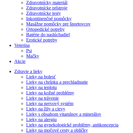
Zdravotnícky materiál
Zdravotnícke prístroje
Zdravotnícke testy
Inkontinenčné pomôcky
Masážne pomôcky pre športovcov
Ortopedické potreby
Batérie do naslúchadiel
Erotické potreby
Veterina
Psi
Mačky
Akcie
Zdravie a lieky
Lieky na bolesť
Lieky na chrípku a prechladnutie
Lieky na teplotu
Lieky na kožné problémy
Lieky na trávenie
Lieky na nervový systém
Lieky na žily a cievy
Lieky s obsahom vitamínov a minerálov
Lieky na alergiu
Lieky na gynekologické problémy, antikoncepcia
Lieky na močové cesty a obličky