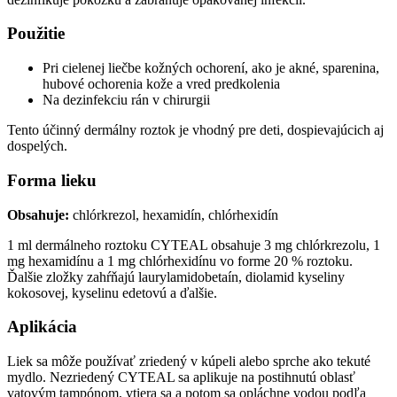
Použitie
Pri cielenej liečbe kožných ochorení, ako je akné, sparenina,
hubové ochorenia kože a vred predkolenia
Na dezinfekciu rán v chirurgii
Tento účinný dermálny roztok je vhodný pre deti, dospievajúcich aj
dospelých.
Forma lieku
Obsahuje:
chlórkrezol, hexamidín, chlórhexidín
1 ml dermálneho roztoku CYTEAL obsahuje 3 mg chlórkrezolu, 1
mg hexamidínu a 1 mg chlórhexidínu vo forme 20 % roztoku.
Ďalšie zložky zahŕňajú laurylamidobetaín, diolamid kyseliny
kokosovej, kyselinu edetovú a ďalšie.
Aplikácia
Liek sa môže používať zriedený v kúpeli alebo sprche ako tekuté
mydlo. Nezriedený CYTEAL sa aplikuje na postihnutú oblasť
vatovým tampónom, vtiera sa a potom sa opláchne vodou podľa