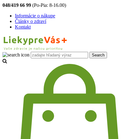
048/419 66 99
(Po-Pia: 8-16.00)
Informácie o nákupe
Články o zdraví
Kontakt