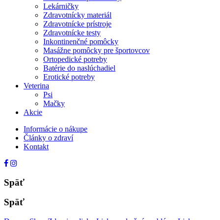
Lekárničky
Zdravotnícky materiál
Zdravotnícke prístroje
Zdravotnícke testy
Inkontinenčné pomôcky
Masážne pomôcky pre športovcov
Ortopedické potreby
Batérie do naslúchadiel
Erotické potreby
Veterina
Psi
Mačky
Akcie
Informácie o nákupe
Články o zdraví
Kontakt
Späť
Späť