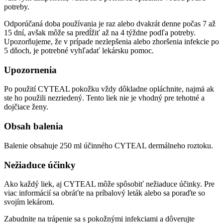
potreby.
Odporúčaná doba používania je raz alebo dvakrát denne počas 7 až
15 dní, avšak môže sa predĺžiť až na 4 týždne podľa potreby.
Upozorňujeme, že v prípade nezlepšenia alebo zhoršenia infekcie po
5 dňoch, je potrebné vyhľadať lekársku pomoc.
Upozornenia
Po použití CYTEAL pokožku vždy dôkladne opláchnite, najmä ak
ste ho použili nezriedený. Tento liek nie je vhodný pre tehotné a
dojčiace ženy.
Obsah balenia
Balenie obsahuje 250 ml účinného CYTEAL dermálneho roztoku.
Nežiaduce účinky
Ako každý liek, aj CYTEAL môže spôsobiť nežiaduce účinky. Pre
viac informácií sa obráťte na príbalový leták alebo sa poraďte so
svojím lekárom.
Zabudnite na trápenie sa s pokožnými infekciami a dôverujte