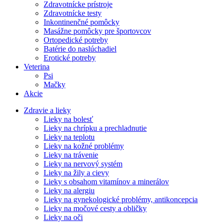
Zdravotnícke prístroje
Zdravotnícke testy
Inkontinenčné pomôcky
Masážne pomôcky pre športovcov
Ortopedické potreby
Batérie do naslúchadiel
Erotické potreby
Veterina
Psi
Mačky
Akcie
Zdravie a lieky
Lieky na bolesť
Lieky na chrípku a prechladnutie
Lieky na teplotu
Lieky na kožné problémy
Lieky na trávenie
Lieky na nervový systém
Lieky na žily a cievy
Lieky s obsahom vitamínov a minerálov
Lieky na alergiu
Lieky na gynekologické problémy, antikoncepcia
Lieky na močové cesty a obličky
Lieky na oči