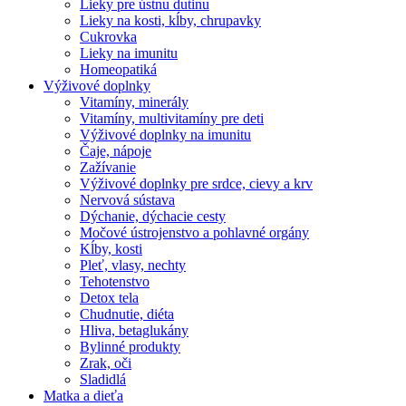
Lieky pre ústnu dutinu
Lieky na kosti, kĺby, chrupavky
Cukrovka
Lieky na imunitu
Homeopatiká
Výživové doplnky
Vitamíny, minerály
Vitamíny, multivitamíny pre deti
Výživové doplnky na imunitu
Čaje, nápoje
Zažívanie
Výživové doplnky pre srdce, cievy a krv
Nervová sústava
Dýchanie, dýchacie cesty
Močové ústrojenstvo a pohlavné orgány
Kĺby, kosti
Pleť, vlasy, nechty
Tehotenstvo
Detox tela
Chudnutie, diéta
Hliva, betaglukány
Bylinné produkty
Zrak, oči
Sladidlá
Matka a dieťa