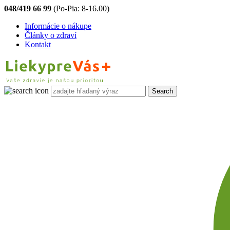
048/419 66 99
(Po-Pia: 8-16.00)
Informácie o nákupe
Články o zdraví
Kontakt