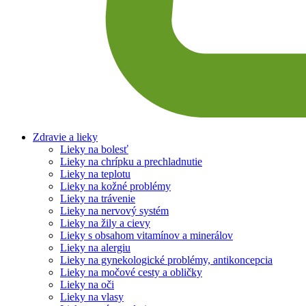
Zdravie a lieky
Lieky na bolesť
Lieky na chrípku a prechladnutie
Lieky na teplotu
Lieky na kožné problémy
Lieky na trávenie
Lieky na nervový systém
Lieky na žily a cievy
Lieky s obsahom vitamínov a minerálov
Lieky na alergiu
Lieky na gynekologické problémy, antikoncepcia
Lieky na močové cesty a obličky
Lieky na oči
Lieky na vlasy