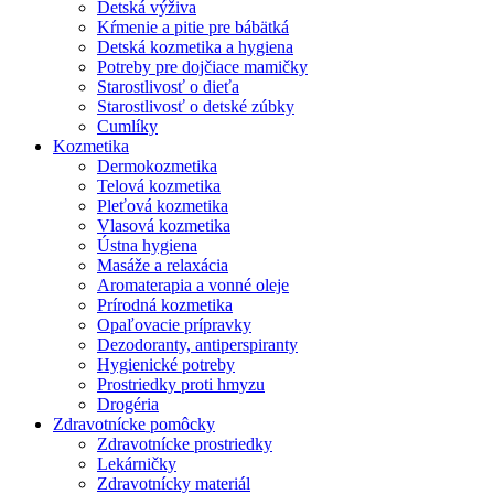
Detská výživa
Kŕmenie a pitie pre bábätká
Detská kozmetika a hygiena
Potreby pre dojčiace mamičky
Starostlivosť o dieťa
Starostlivosť o detské zúbky
Cumlíky
Kozmetika
Dermokozmetika
Telová kozmetika
Pleťová kozmetika
Vlasová kozmetika
Ústna hygiena
Masáže a relaxácia
Aromaterapia a vonné oleje
Prírodná kozmetika
Opaľovacie prípravky
Dezodoranty, antiperspiranty
Hygienické potreby
Prostriedky proti hmyzu
Drogéria
Zdravotnícke pomôcky
Zdravotnícke prostriedky
Lekárničky
Zdravotnícky materiál