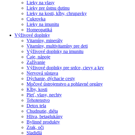
Lieky na vlasy
Lieky pre ústnu dutinu
Lieky na kosti, kĺby, chrupavky
Cukrovka
Lieky na imunitu
Homeopatiká
Výživové doplnky
Vitamíny, minerály
Vitamíny, multivitamíny pre deti
Výživové doplnky na imunitu
Čaje, nápoje
Zažívanie
Výživové doplnky pre srdce, cievy a krv
Nervová sústava
Dýchanie, dýchacie cesty
Močové ústrojenstvo a pohlavné orgány
Kĺby, kosti
Pleť, vlasy, nechty
Tehotenstvo
Detox tela
Chudnutie, diéta
Hliva, betaglukány
Bylinné produkty
Zrak, oči
Sladidlá