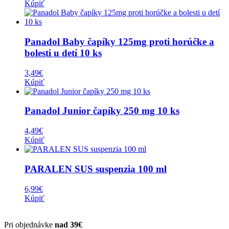
Kúpiť
Panadol Baby čapíky 125mg proti horúčke a
bolesti u detí 10 ks
3,49
€
Kúpiť
Panadol Junior čapíky 250 mg 10 ks
4,49
€
Kúpiť
PARALEN SUS suspenzia 100 ml
6,99
€
Kúpiť
Pri objednávke
nad 39€