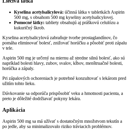
Liečivá látka
Kyselina acetylsalicylová:
účinná látka v tabletkách Aspirin
500 mg, s obsahom 500 mg kyseliny acetylsalicylovej.
Pomocné látky:
tabliety obsahujú aj práškovú celulózu a
kukuričný škrob.
Kyselina acetylsalicylová zabraňuje tvorbe prostaglandínov, čo
pomáha eliminovať bolesť, znižovať horúčku a pôsobiť proti zápalu
v tele.
Aspirin 500 mg je určený na miernu až stredne silnú bolesť, ako sú
napríklad bolesti hlavy, zubov, svalov, kĺbov, menštruačné bolesti,
horúčka a zápaly.
Pri zápalových ochoreniach je potrebné konzultovať s lekárom pred
užitím tohto lieku.
Dávkovanie sa odporúča prispôsobiť veku a hmotnosti pacienta, a
preto je dôležité dodržiavať pokyny lekára.
Aplikácia
Aspirin 500 mg sa má užívať s dostatočným množstvom tekutín a
po jedle, aby sa minimalizovalo riziko tráviacich problémov.