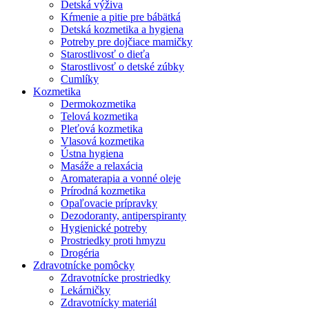
Detská výživa
Kŕmenie a pitie pre bábätká
Detská kozmetika a hygiena
Potreby pre dojčiace mamičky
Starostlivosť o dieťa
Starostlivosť o detské zúbky
Cumlíky
Kozmetika
Dermokozmetika
Telová kozmetika
Pleťová kozmetika
Vlasová kozmetika
Ústna hygiena
Masáže a relaxácia
Aromaterapia a vonné oleje
Prírodná kozmetika
Opaľovacie prípravky
Dezodoranty, antiperspiranty
Hygienické potreby
Prostriedky proti hmyzu
Drogéria
Zdravotnícke pomôcky
Zdravotnícke prostriedky
Lekárničky
Zdravotnícky materiál