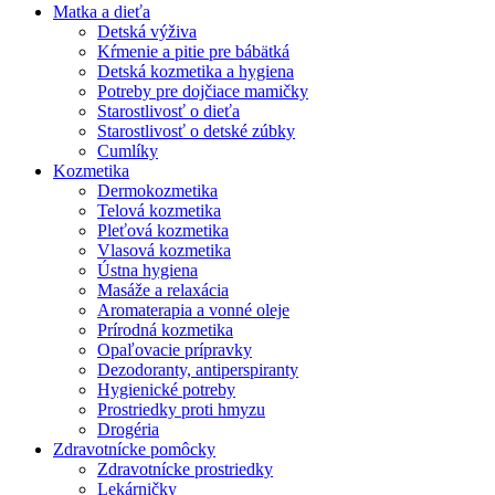
Matka a dieťa
Detská výživa
Kŕmenie a pitie pre bábätká
Detská kozmetika a hygiena
Potreby pre dojčiace mamičky
Starostlivosť o dieťa
Starostlivosť o detské zúbky
Cumlíky
Kozmetika
Dermokozmetika
Telová kozmetika
Pleťová kozmetika
Vlasová kozmetika
Ústna hygiena
Masáže a relaxácia
Aromaterapia a vonné oleje
Prírodná kozmetika
Opaľovacie prípravky
Dezodoranty, antiperspiranty
Hygienické potreby
Prostriedky proti hmyzu
Drogéria
Zdravotnícke pomôcky
Zdravotnícke prostriedky
Lekárničky