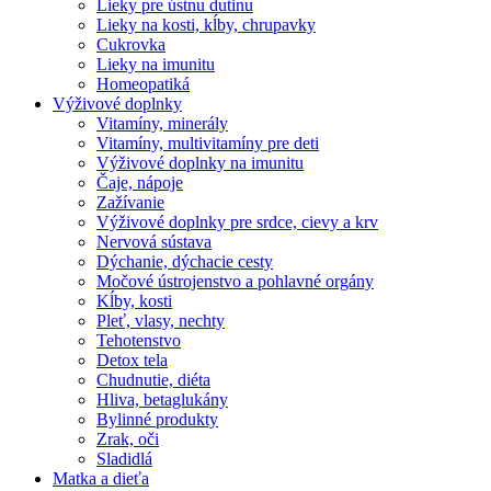
Lieky pre ústnu dutinu
Lieky na kosti, kĺby, chrupavky
Cukrovka
Lieky na imunitu
Homeopatiká
Výživové doplnky
Vitamíny, minerály
Vitamíny, multivitamíny pre deti
Výživové doplnky na imunitu
Čaje, nápoje
Zažívanie
Výživové doplnky pre srdce, cievy a krv
Nervová sústava
Dýchanie, dýchacie cesty
Močové ústrojenstvo a pohlavné orgány
Kĺby, kosti
Pleť, vlasy, nechty
Tehotenstvo
Detox tela
Chudnutie, diéta
Hliva, betaglukány
Bylinné produkty
Zrak, oči
Sladidlá
Matka a dieťa