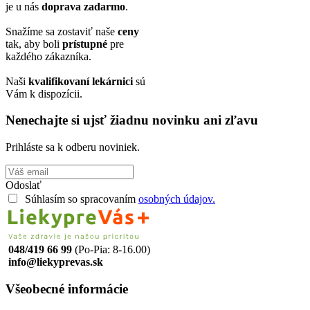
je u nás
doprava zadarmo
.
Snažíme sa zostaviť naše
ceny
tak, aby boli
prístupné
pre
každého zákazníka.
Naši
kvalifikovaní lekárnici
sú
Vám k dispozícii.
Nenechajte si ujsť žiadnu novinku ani zľavu
Prihláste sa k odberu noviniek.
Odoslať
Súhlasím so spracovaním
osobných údajov.
048/419 66 99
(Po-Pia: 8-16.00)
info@liekyprevas.sk
Všeobecné informácie