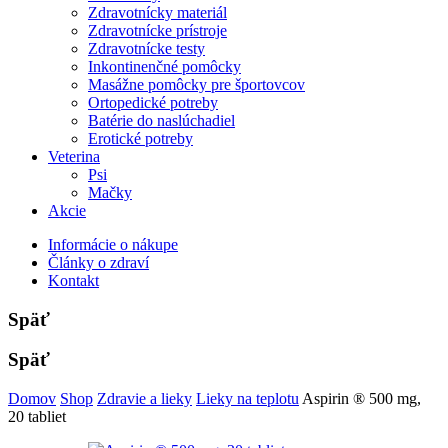
Zdravotnícky materiál
Zdravotnícke prístroje
Zdravotnícke testy
Inkontinenčné pomôcky
Masážne pomôcky pre športovcov
Ortopedické potreby
Batérie do naslúchadiel
Erotické potreby
Veterina
Psi
Mačky
Akcie
Informácie o nákupe
Články o zdraví
Kontakt
Späť
Späť
Domov
Shop
Zdravie a lieky
Lieky na teplotu
Aspirin ® 500 mg,
20 tabliet