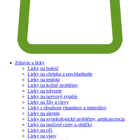
Zdravie a lieky
Lieky na bolesť
Lieky na chrípku a prechladnutie
Lieky na teplotu
Lieky na kožné problémy
Lieky na trávenie
Lieky na nervový systém
Lieky na žily a cievy
Lieky s obsahom vitamínov a minerálov
Lieky na alergiu
Lieky na gynekologické problémy, antikoncepcia
Lieky na močové cesty a obličky
Lieky na oči
Lieky na vlasy