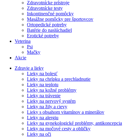
Zdravotnícke prístroje
Zdravotnícke testy
Inkontinenčné pomôcky
Masážne pomôcky pre športovcov
Ortopedické potreby
Batérie do naslúchadiel
Erotické potreby
Veterina
Psi
Mačky
Akcie
Zdravie a lieky
Lieky na bolesť
Lieky na chrípku a prechladnutie
Lieky na teplotu
Lieky na kožné problémy
Lieky na trávenie
Lieky na nervový systém
Lieky na žily a cievy
Lieky s obsahom vitamínov a minerálov
Lieky na alergiu
Lieky na gynekologické problémy, antikoncepcia
Lieky na močové cesty a obličky
Lieky na oči