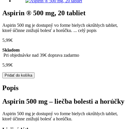
Aspirin ® 500 mg, 20 tabliet
Aspirin 500 mg je dostupný vo forme bielych okrúhlych tabliet,
ktoré účinne znižujú bolesť a horúčku. ...
celý popis
5,99
€
Skladom
Pri objednávke nad 39€ doprava zadarmo
5,99
€
množstvo
Pridať do košíka
Aspirin
®
Popis
500
mg,
Aspirin 500 mg – liečba bolesti a horúčky
20 tabliet
Aspirin 500 mg je dostupný vo forme bielych okrúhlych tabliet,
ktoré účinne znižujú bolesť a horúčku.