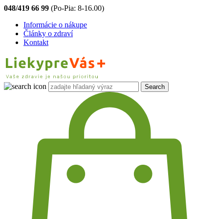
048/419 66 99
(Po-Pia: 8-16.00)
Informácie o nákupe
Články o zdraví
Kontakt