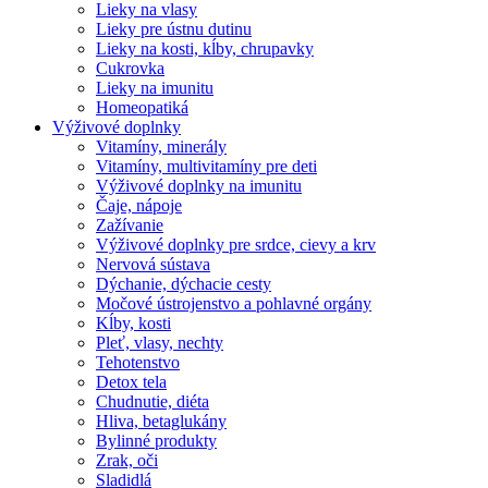
Lieky na vlasy
Lieky pre ústnu dutinu
Lieky na kosti, kĺby, chrupavky
Cukrovka
Lieky na imunitu
Homeopatiká
Výživové doplnky
Vitamíny, minerály
Vitamíny, multivitamíny pre deti
Výživové doplnky na imunitu
Čaje, nápoje
Zažívanie
Výživové doplnky pre srdce, cievy a krv
Nervová sústava
Dýchanie, dýchacie cesty
Močové ústrojenstvo a pohlavné orgány
Kĺby, kosti
Pleť, vlasy, nechty
Tehotenstvo
Detox tela
Chudnutie, diéta
Hliva, betaglukány
Bylinné produkty
Zrak, oči
Sladidlá