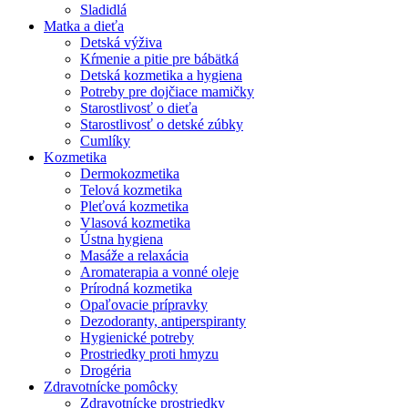
Sladidlá
Matka a dieťa
Detská výživa
Kŕmenie a pitie pre bábätká
Detská kozmetika a hygiena
Potreby pre dojčiace mamičky
Starostlivosť o dieťa
Starostlivosť o detské zúbky
Cumlíky
Kozmetika
Dermokozmetika
Telová kozmetika
Pleťová kozmetika
Vlasová kozmetika
Ústna hygiena
Masáže a relaxácia
Aromaterapia a vonné oleje
Prírodná kozmetika
Opaľovacie prípravky
Dezodoranty, antiperspiranty
Hygienické potreby
Prostriedky proti hmyzu
Drogéria
Zdravotnícke pomôcky
Zdravotnícke prostriedky