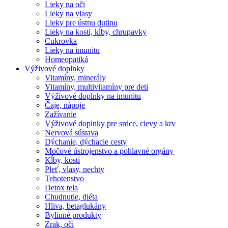
Lieky na oči
Lieky na vlasy
Lieky pre ústnu dutinu
Lieky na kosti, kĺby, chrupavky
Cukrovka
Lieky na imunitu
Homeopatiká
Výživové doplnky
Vitamíny, minerály
Vitamíny, multivitamíny pre deti
Výživové doplnky na imunitu
Čaje, nápoje
Zažívanie
Výživové doplnky pre srdce, cievy a krv
Nervová sústava
Dýchanie, dýchacie cesty
Močové ústrojenstvo a pohlavné orgány
Kĺby, kosti
Pleť, vlasy, nechty
Tehotenstvo
Detox tela
Chudnutie, diéta
Hliva, betaglukány
Bylinné produkty
Zrak, oči