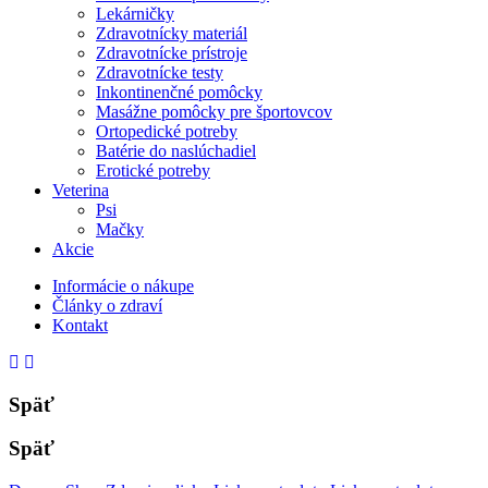
Lekárničky
Zdravotnícky materiál
Zdravotnícke prístroje
Zdravotnícke testy
Inkontinenčné pomôcky
Masážne pomôcky pre športovcov
Ortopedické potreby
Batérie do naslúchadiel
Erotické potreby
Veterina
Psi
Mačky
Akcie
Informácie o nákupe
Články o zdraví
Kontakt
Späť
Späť