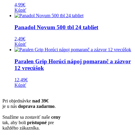
4,99
€
Kúpiť
Panadol Novum 500 tbl 24 tabliet
2,49
€
Kúpiť
Paralen Grip Horúci nápoj pomaranč a zázvor
12 vrecúšok
12,49
€
Kúpiť
Pri objednávke
nad 39€
je u nás
doprava zadarmo
.
Snažíme sa zostaviť naše
ceny
tak, aby boli
prístupné
pre
každého zákazníka.