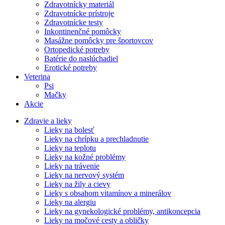
Zdravotnícky materiál
Zdravotnícke prístroje
Zdravotnícke testy
Inkontinenčné pomôcky
Masážne pomôcky pre športovcov
Ortopedické potreby
Batérie do naslúchadiel
Erotické potreby
Veterina
Psi
Mačky
Akcie
Zdravie a lieky
Lieky na bolesť
Lieky na chrípku a prechladnutie
Lieky na teplotu
Lieky na kožné problémy
Lieky na trávenie
Lieky na nervový systém
Lieky na žily a cievy
Lieky s obsahom vitamínov a minerálov
Lieky na alergiu
Lieky na gynekologické problémy, antikoncepcia
Lieky na močové cesty a obličky