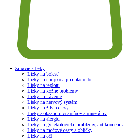
Zdravie a lieky
Lieky na bolesť
Lieky na chrípku a prechladnutie
Lieky na teplotu
Lieky na kožné problémy
Lieky na trávenie
Lieky na nervový systém
Lieky na žily a cievy
Lieky s obsahom vitamínov a minerálov
Lieky na alergiu
Lieky na gynekologické problémy, antikoncepcia
Lieky na močové cesty a obličky
Lieky na oči