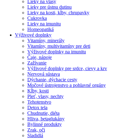
Lieky na vlasy
Lieky pre ústnu dutinu
Lieky na kosti, kĺby, chrupavky
Cukrovka
Lieky na imunitu
Homeopatiká
Výživové doplnky
Vitamíny, minerály
Vitamíny, multivitamíny pre deti
Výživové doplnky na imunitu
Čaje, nápoje
Zažívanie
Výživové doplnky pre srdce, cievy a krv
Nervová sústava
Dýchanie, dýchacie cesty
Močové ústrojenstvo a pohlavné orgány
Kĺby, kosti
Pleť, vlasy, nechty
Tehotenstvo
Detox tela
Chudnutie, diéta
Hliva, betaglukány
Bylinné produkty
Zrak, oči
Sladidlá