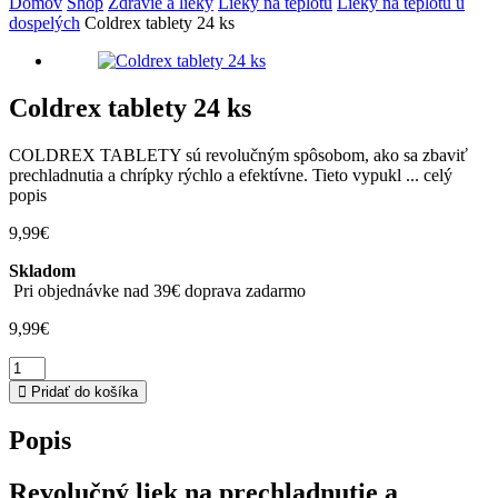
Domov
Shop
Zdravie a lieky
Lieky na teplotu
Lieky na teplotu u
dospelých
Coldrex tablety 24 ks
Coldrex tablety 24 ks
COLDREX TABLETY sú revolučným spôsobom, ako sa zbaviť
prechladnutia a chrípky rýchlo a efektívne. Tieto vypukl ...
celý
popis
9,99
€
Skladom
Pri objednávke nad 39€ doprava zadarmo
9,99
€
množstvo
Coldrex
Pridať do košíka
tablety
24
Popis
ks
Revolučný liek na prechladnutie a