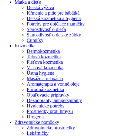
Matka a dieťa
Detská výživa
Kŕmenie a pitie pre bábätká
Detská kozmetika a hygiena
Potreby pre dojčiace mamičky
Starostlivosť o dieťa
Starostlivosť o detské zúbky
Cumlíky
Kozmetika
Dermokozmetika
Telová kozmetika
Pleťová kozmetika
Vlasová kozmetika
Ústna hygiena
Masáže a relaxácia
Aromaterapia a vonné oleje
Prírodná kozmetika
Opaľovacie prípravky
Dezodoranty, antiperspiranty
Hygienické potreby
Prostriedky proti hmyzu
Drogéria
Zdravotnícke pomôcky
Zdravotnícke prostriedky
Lekárničky