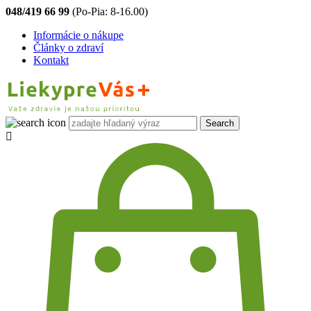
048/419 66 99
(Po-Pia: 8-16.00)
Informácie o nákupe
Články o zdraví
Kontakt