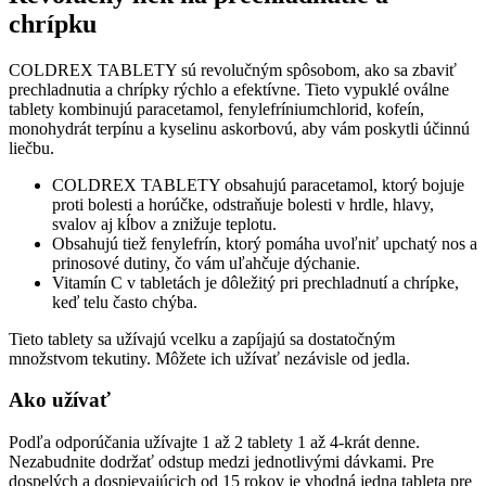
chrípku
COLDREX TABLETY sú revolučným spôsobom, ako sa zbaviť
prechladnutia a chrípky rýchlo a efektívne. Tieto vypuklé oválne
tablety kombinujú paracetamol, fenylefríniumchlorid, kofeín,
monohydrát terpínu a kyselinu askorbovú, aby vám poskytli účinnú
liečbu.
COLDREX TABLETY obsahujú paracetamol, ktorý bojuje
proti bolesti a horúčke, odstraňuje bolesti v hrdle, hlavy,
svalov aj kĺbov a znižuje teplotu.
Obsahujú tiež fenylefrín, ktorý pomáha uvoľniť upchatý nos a
prinosové dutiny, čo vám uľahčuje dýchanie.
Vitamín C v tabletách je dôležitý pri prechladnutí a chrípke,
keď telu často chýba.
Tieto tablety sa užívajú vcelku a zapíjajú sa dostatočným
množstvom tekutiny. Môžete ich užívať nezávisle od jedla.
Ako užívať
Podľa odporúčania užívajte 1 až 2 tablety 1 až 4-krát denne.
Nezabudnite dodržať odstup medzi jednotlivými dávkami. Pre
dospelých a dospievajúcich od 15 rokov je vhodná jedna tableta pre