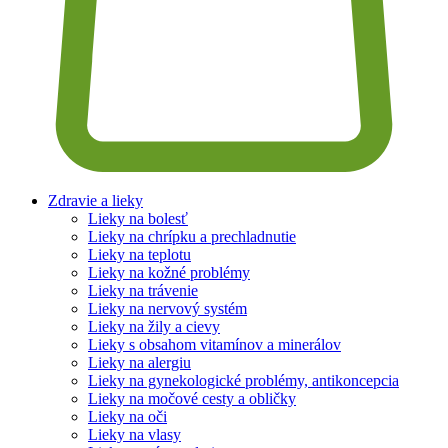
Zdravie a lieky
Lieky na bolesť
Lieky na chrípku a prechladnutie
Lieky na teplotu
Lieky na kožné problémy
Lieky na trávenie
Lieky na nervový systém
Lieky na žily a cievy
Lieky s obsahom vitamínov a minerálov
Lieky na alergiu
Lieky na gynekologické problémy, antikoncepcia
Lieky na močové cesty a obličky
Lieky na oči
Lieky na vlasy