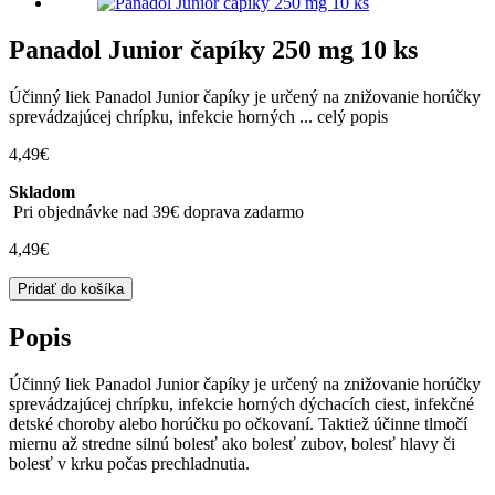
Panadol Junior čapíky 250 mg 10 ks
Účinný liek Panadol Junior čapíky je určený na znižovanie horúčky
sprevádzajúcej chrípku, infekcie horných ...
celý popis
4,49
€
Skladom
Pri objednávke nad 39€ doprava zadarmo
4,49
€
množstvo
Pridať do košíka
Panadol
Junior
Popis
čapíky
250
Účinný liek Panadol Junior čapíky je určený na znižovanie horúčky
mg
sprevádzajúcej chrípku, infekcie horných dýchacích ciest, infekčné
10 ks
detské choroby alebo horúčku po očkovaní. Taktiež účinne tlmočí
miernu až stredne silnú bolesť ako bolesť zubov, bolesť hlavy či
bolesť v krku počas prechladnutia.