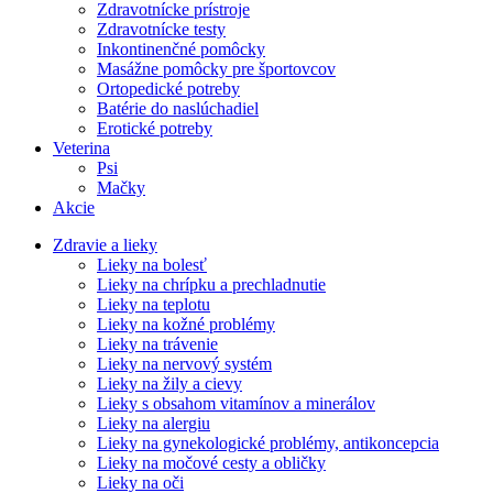
Zdravotnícke prístroje
Zdravotnícke testy
Inkontinenčné pomôcky
Masážne pomôcky pre športovcov
Ortopedické potreby
Batérie do naslúchadiel
Erotické potreby
Veterina
Psi
Mačky
Akcie
Zdravie a lieky
Lieky na bolesť
Lieky na chrípku a prechladnutie
Lieky na teplotu
Lieky na kožné problémy
Lieky na trávenie
Lieky na nervový systém
Lieky na žily a cievy
Lieky s obsahom vitamínov a minerálov
Lieky na alergiu
Lieky na gynekologické problémy, antikoncepcia
Lieky na močové cesty a obličky
Lieky na oči