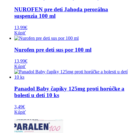
NUROFEN pre deti Jahoda perorálna
suspenzia 100 ml
13,99
€
Kúpiť
Nurofen pre deti sus por 100 ml
13,99
€
Kúpiť
Panadol Baby čapíky 125mg proti horúčke a
bolesti u detí 10 ks
3,49
€
Kúpiť