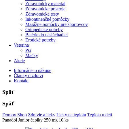
Zdravotnícky materiál
Zdravotnícke prístroje
Zdravotnícke testy
Inkontinenčné pomôcky
Masážne pomôcky pre športovcov
Ortopedické potreby
Batérie do naslúchadiel
Erotické potreby
Veterina
Psi
Mačky
Akcie
Informácie o nákupe
Články o zdraví
Kontakt
Späť
Späť
Domov
Shop
Zdravie a lieky
Lieky na teplotu
Teplota u detí
Panadol Junior čapíky 250 mg 10 ks