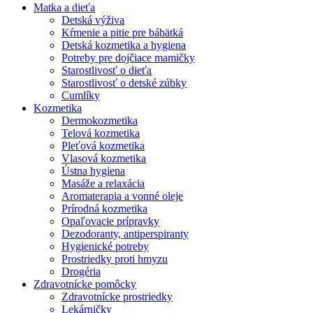
Matka a dieťa
Detská výživa
Kŕmenie a pitie pre bábätká
Detská kozmetika a hygiena
Potreby pre dojčiace mamičky
Starostlivosť o dieťa
Starostlivosť o detské zúbky
Cumlíky
Kozmetika
Dermokozmetika
Telová kozmetika
Pleťová kozmetika
Vlasová kozmetika
Ústna hygiena
Masáže a relaxácia
Aromaterapia a vonné oleje
Prírodná kozmetika
Opaľovacie prípravky
Dezodoranty, antiperspiranty
Hygienické potreby
Prostriedky proti hmyzu
Drogéria
Zdravotnícke pomôcky
Zdravotnícke prostriedky
Lekárničky