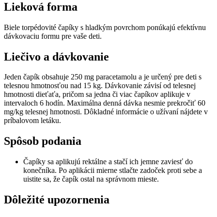
Lieková forma
Biele torpédovité čapíky s hladkým povrchom ponúkajú efektívnu
dávkovaciu formu pre vaše deti.
Liečivo a dávkovanie
Jeden čapík obsahuje 250 mg paracetamolu a je určený pre deti s
telesnou hmotnosťou nad 15 kg. Dávkovanie závisí od telesnej
hmotnosti dieťaťa, pričom sa jedna či viac čapíkov aplikuje v
intervaloch 6 hodín. Maximálna denná dávka nesmie prekročiť 60
mg/kg telesnej hmotnosti. Dôkladné informácie o užívaní nájdete v
príbalovom letáku.
Spôsob podania
Čapíky sa aplikujú rektálne a stačí ich jemne zaviesť do
konečníka. Po aplikácii mierne stlačte zadoček proti sebe a
uistite sa, že čapík ostal na správnom mieste.
Dôležité upozornenia