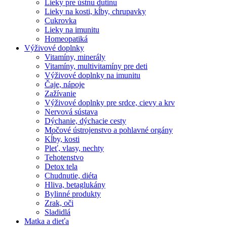
Lieky pre ústnu dutinu
Lieky na kosti, kĺby, chrupavky
Cukrovka
Lieky na imunitu
Homeopatiká
Výživové doplnky
Vitamíny, minerály
Vitamíny, multivitamíny pre deti
Výživové doplnky na imunitu
Čaje, nápoje
Zažívanie
Výživové doplnky pre srdce, cievy a krv
Nervová sústava
Dýchanie, dýchacie cesty
Močové ústrojenstvo a pohlavné orgány
Kĺby, kosti
Pleť, vlasy, nechty
Tehotenstvo
Detox tela
Chudnutie, diéta
Hliva, betaglukány
Bylinné produkty
Zrak, oči
Sladidlá
Matka a dieťa