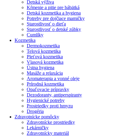
Detská výživa
Kŕmenie a pitie pre bábätká
Detská kozmetika a hygiena
Potreby pre dojčiace mamičky
Starostlivosť o dieťa
Starostlivosť o detské zúbky
Cumlíky
Kozmetika
Dermokozmetika
Telová kozmetika
Pleťová kozmetika
Vlasová kozmetika
Ústna hygiena
Masáže a relaxácia
Aromaterapia a vonné oleje
Prírodná kozmetika
Opaľovacie prípravky
Dezodoranty, antiperspiranty
Hygienické potreby
Prostriedky proti hmyzu
Drogéria
Zdravotnícke pomôcky
Zdravotnícke prostriedky
Lekárničky
Zdravotnícky materiál