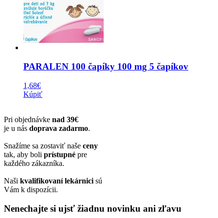
PARALEN 100 čapíky 100 mg 5 čapíkov
1,68
€
Kúpiť
Pri objednávke
nad 39€
je u nás
doprava zadarmo
.
Snažíme sa zostaviť naše
ceny
tak, aby boli
prístupné
pre
každého zákazníka.
Naši
kvalifikovaní lekárnici
sú
Vám k dispozícii.
Nenechajte si ujsť žiadnu novinku ani zľavu