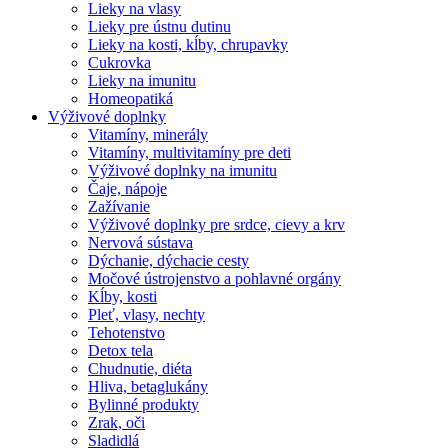
Lieky na vlasy
Lieky pre ústnu dutinu
Lieky na kosti, kĺby, chrupavky
Cukrovka
Lieky na imunitu
Homeopatiká
Výživové doplnky
Vitamíny, minerály
Vitamíny, multivitamíny pre deti
Výživové doplnky na imunitu
Čaje, nápoje
Zažívanie
Výživové doplnky pre srdce, cievy a krv
Nervová sústava
Dýchanie, dýchacie cesty
Močové ústrojenstvo a pohlavné orgány
Kĺby, kosti
Pleť, vlasy, nechty
Tehotenstvo
Detox tela
Chudnutie, diéta
Hliva, betaglukány
Bylinné produkty
Zrak, oči
Sladidlá