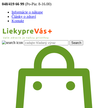
048/419 66 99
(Po-Pia: 8-16.00)
Informácie o nákupe
Články o zdraví
Kontakt