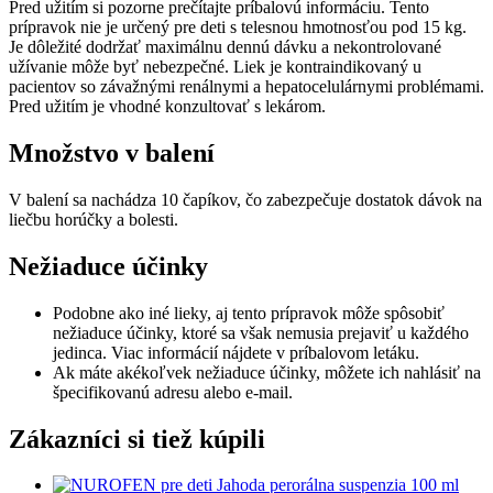
Pred užitím si pozorne prečítajte príbalovú informáciu. Tento
prípravok nie je určený pre deti s telesnou hmotnosťou pod 15 kg.
Je dôležité dodržať maximálnu dennú dávku a nekontrolované
užívanie môže byť nebezpečné. Liek je kontraindikovaný u
pacientov so závažnými renálnymi a hepatocelulárnymi problémami.
Pred užitím je vhodné konzultovať s lekárom.
Množstvo v balení
V balení sa nachádza 10 čapíkov, čo zabezpečuje dostatok dávok na
liečbu horúčky a bolesti.
Nežiaduce účinky
Podobne ako iné lieky, aj tento prípravok môže spôsobiť
nežiaduce účinky, ktoré sa však nemusia prejaviť u každého
jedinca. Viac informácií nájdete v príbalovom letáku.
Ak máte akékoľvek nežiaduce účinky, môžete ich nahlásiť na
špecifikovanú adresu alebo e-mail.
Zákazníci si tiež kúpili