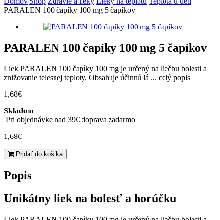
Domov
Shop
Zdravie a lieky
Lieky na teplotu
Teplota u detí
PARALEN 100 čapíky 100 mg 5 čapíkov
PARALEN 100 čapíky 100 mg 5 čapíkov
Liek PARALEN 100 čapíky 100 mg je určený na liečbu bolesti a
znižovanie telesnej teploty. Obsahuje účinnú lá ...
celý popis
1,68
€
Skladom
Pri objednávke nad 39€ doprava zadarmo
1,68
€
množstvo
Pridať do košíka
PARALEN
100
Popis
čapíky
100
Unikátny liek na bolesť a horúčku
mg
5
čapíkov
Liek PARALEN 100 čapíky 100 mg je určený na liečbu bolesti a