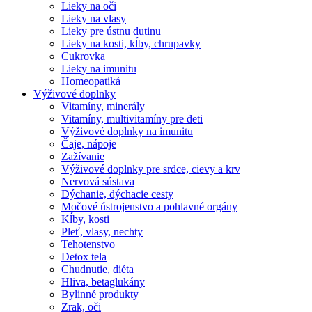
Lieky na oči
Lieky na vlasy
Lieky pre ústnu dutinu
Lieky na kosti, kĺby, chrupavky
Cukrovka
Lieky na imunitu
Homeopatiká
Výživové doplnky
Vitamíny, minerály
Vitamíny, multivitamíny pre deti
Výživové doplnky na imunitu
Čaje, nápoje
Zažívanie
Výživové doplnky pre srdce, cievy a krv
Nervová sústava
Dýchanie, dýchacie cesty
Močové ústrojenstvo a pohlavné orgány
Kĺby, kosti
Pleť, vlasy, nechty
Tehotenstvo
Detox tela
Chudnutie, diéta
Hliva, betaglukány
Bylinné produkty
Zrak, oči