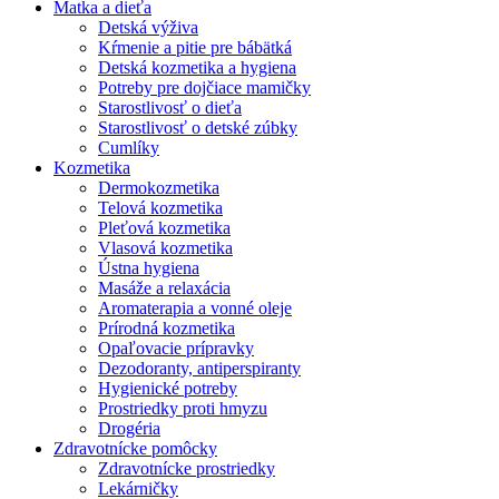
Matka a dieťa
Detská výživa
Kŕmenie a pitie pre bábätká
Detská kozmetika a hygiena
Potreby pre dojčiace mamičky
Starostlivosť o dieťa
Starostlivosť o detské zúbky
Cumlíky
Kozmetika
Dermokozmetika
Telová kozmetika
Pleťová kozmetika
Vlasová kozmetika
Ústna hygiena
Masáže a relaxácia
Aromaterapia a vonné oleje
Prírodná kozmetika
Opaľovacie prípravky
Dezodoranty, antiperspiranty
Hygienické potreby
Prostriedky proti hmyzu
Drogéria
Zdravotnícke pomôcky
Zdravotnícke prostriedky
Lekárničky