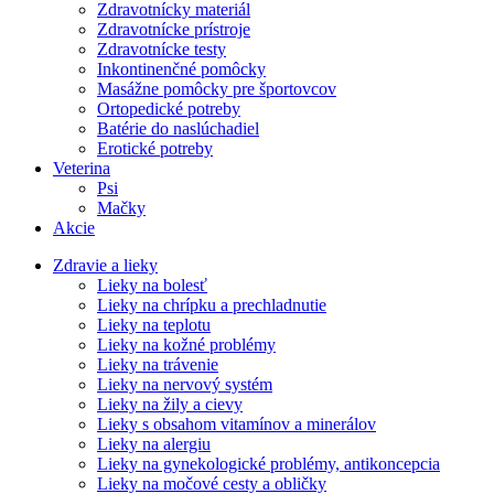
Zdravotnícky materiál
Zdravotnícke prístroje
Zdravotnícke testy
Inkontinenčné pomôcky
Masážne pomôcky pre športovcov
Ortopedické potreby
Batérie do naslúchadiel
Erotické potreby
Veterina
Psi
Mačky
Akcie
Zdravie a lieky
Lieky na bolesť
Lieky na chrípku a prechladnutie
Lieky na teplotu
Lieky na kožné problémy
Lieky na trávenie
Lieky na nervový systém
Lieky na žily a cievy
Lieky s obsahom vitamínov a minerálov
Lieky na alergiu
Lieky na gynekologické problémy, antikoncepcia
Lieky na močové cesty a obličky