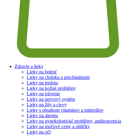
Zdravie a lieky
Lieky na bolesť
Lieky na chrípku a prechladnutie
Lieky na teplotu
Lieky na kožné problémy
Lieky na trávenie
Lieky na nervový systém
Lieky na žily a cievy
Lieky s obsahom vitamínov a minerálov
Lieky na alergiu
Lieky na gynekologické problémy, antikoncepcia
Lieky na močové cesty a obličky
Lieky na oči