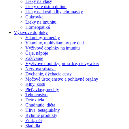
Lieky na vlasy
Lieky pre ústnu dutinu
Lieky na kosti, kĺby, chrupavky
Cukrovka
Lieky na imunitu
Homeopatiká
Výživové doplnky
Vitamíny, minerály
Vitamíny, multivitamíny pre deti
Výživové doplnky na imunitu
Čaje, nápoje
Zažívanie
Výživové doplnky pre srdce, cievy a krv
Nervová sústava
Dýchanie, dýchacie cesty
Močové ústrojenstvo a pohlavné orgány
Kĺby, kosti
Pleť, vlasy, nechty
Tehotenstvo
Detox tela
Chudnutie, diéta
Hliva, betaglukány
Bylinné produkty
Zrak, oči
Sladidlá