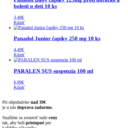
bolesti u detí 10 ks
3,49
€
Kúpiť
Panadol Junior čapíky 250 mg 10 ks
4,49
€
Kúpiť
PARALEN SUS suspenzia 100 ml
6,99
€
Kúpiť
Pri objednávke
nad 39€
je u nás
doprava zadarmo
.
Snažíme sa zostaviť naše
ceny
tak, aby boli
prístupné
pre
každého zákazníka.