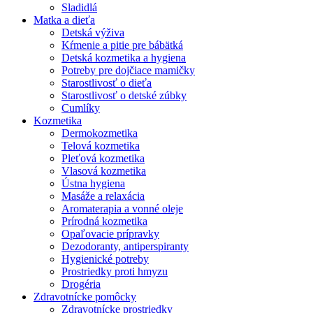
Sladidlá
Matka a dieťa
Detská výživa
Kŕmenie a pitie pre bábätká
Detská kozmetika a hygiena
Potreby pre dojčiace mamičky
Starostlivosť o dieťa
Starostlivosť o detské zúbky
Cumlíky
Kozmetika
Dermokozmetika
Telová kozmetika
Pleťová kozmetika
Vlasová kozmetika
Ústna hygiena
Masáže a relaxácia
Aromaterapia a vonné oleje
Prírodná kozmetika
Opaľovacie prípravky
Dezodoranty, antiperspiranty
Hygienické potreby
Prostriedky proti hmyzu
Drogéria
Zdravotnícke pomôcky
Zdravotnícke prostriedky