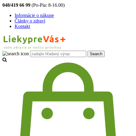
048/419 66 99
(Po-Pia: 8-16.00)
Informácie o nákupe
Články o zdraví
Kontakt