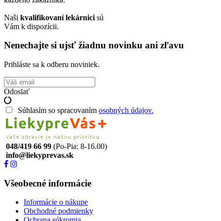
Naši
kvalifikovaní lekárnici
sú
Vám k dispozícii.
Nenechajte si ujsť žiadnu novinku ani zľavu
Prihláste sa k odberu noviniek.
Odoslať
Súhlasím so spracovaním
osobných údajov.
048/419 66 99
(Po-Pia: 8-16.00)
info@liekyprevas.sk
Všeobecné informácie
Informácie o nákupe
Obchodné podmienky
Ochrana súkromia