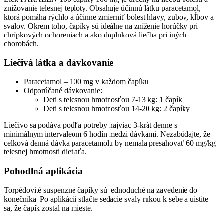
znižovanie telesnej teploty. Obsahuje účinnú látku paracetamol,
ktorá pomáha rýchlo a účinne zmierniť bolest hlavy, zubov, kĺbov a
svalov. Okrem toho, čapíky sú ideálne na zníženie horúčky pri
chrípkových ochoreniach a ako doplnková liečba pri iných
chorobách.
Liečivá látka a dávkovanie
Paracetamol – 100 mg v každom čapíku
Odporúčané dávkovanie:
Deti s telesnou hmotnosťou 7-13 kg: 1 čapík
Deti s telesnou hmotnosťou 14-20 kg: 2 čapíky
Liečivo sa podáva podľa potreby najviac 3-krát denne s
minimálnym intervaleom 6 hodín medzi dávkami. Nezabúdajte, že
celková denná dávka paracetamolu by nemala presahovať 60 mg/kg
telesnej hmotnosti dieťaťa.
Pohodlná aplikácia
Torpédovité suspenzné čapíky sú jednoduché na zavedenie do
konečníka. Po aplikácii stlačte sedacie svaly rukou k sebe a uistite
sa, že čapík zostal na mieste.