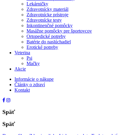
Lekárničky
Zdravotnícky materiál
Zdravotnícke prístroje
Zdravotnícke testy
Inkontinenčné pomôcky
Masážne pomôcky pre športovcov
Ortopedické potreby
Batérie do naslúchadiel
Erotické potreby
Veterina
Psi
Mačky
Akcie
Informácie o nákupe
Články o zdraví
Kontakt
Späť
Späť