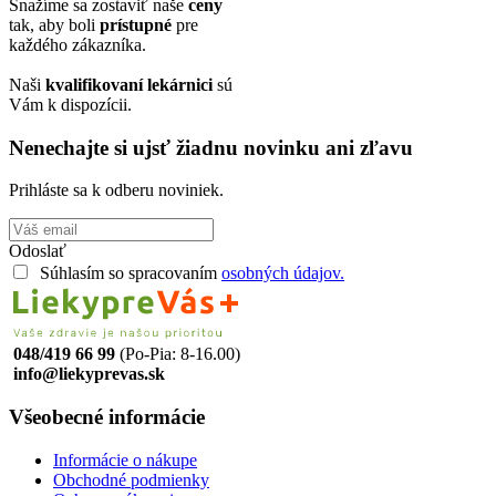
Snažíme sa zostaviť naše
ceny
tak, aby boli
prístupné
pre
každého zákazníka.
Naši
kvalifikovaní lekárnici
sú
Vám k dispozícii.
Nenechajte si ujsť žiadnu novinku ani zľavu
Prihláste sa k odberu noviniek.
Odoslať
Súhlasím so spracovaním
osobných údajov.
048/419 66 99
(Po-Pia: 8-16.00)
info@liekyprevas.sk
Všeobecné informácie
Informácie o nákupe
Obchodné podmienky