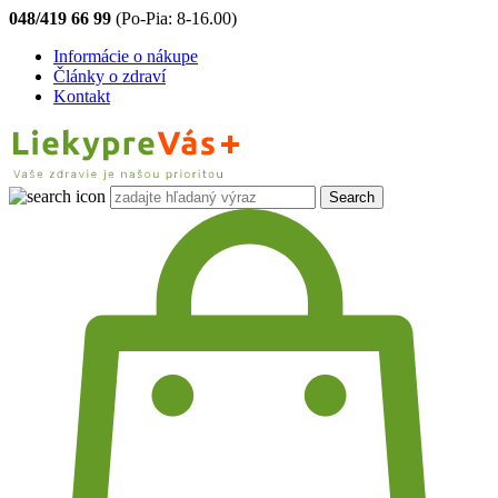
048/419 66 99
(Po-Pia: 8-16.00)
Informácie o nákupe
Články o zdraví
Kontakt