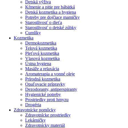
Detská výživa
Kŕmenie a pitie pre bábätká
Detská kozmetika a hygiena
Potreby pre dojčiace mamičky
Starostlivosť o dieťa
Starostlivosť o detské zúbky
Cumlíky
Kozmetika
Dermokozmetika
Telová kozmetika
Pleťová kozmetika
Vlasová kozmetika
Ústna hygiena
Masáže a relaxácia
Aromaterapia a vonné oleje
Prírodná kozmetika
Opaľovacie prípravky
Dezodoranty, antiperspiranty
Hygienické potreby
Prostriedky proti hmyzu
Drogéria
Zdravotnícke pomôcky
Zdravotnícke prostriedky
Lekárničky
Zdravotnícky materiál