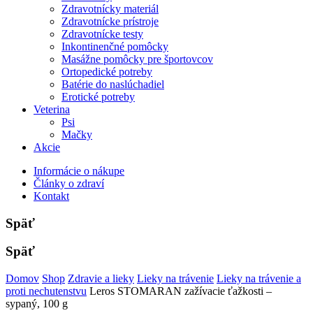
Zdravotnícky materiál
Zdravotnícke prístroje
Zdravotnícke testy
Inkontinenčné pomôcky
Masážne pomôcky pre športovcov
Ortopedické potreby
Batérie do naslúchadiel
Erotické potreby
Veterina
Psi
Mačky
Akcie
Informácie o nákupe
Články o zdraví
Kontakt
Späť
Späť
Domov
Shop
Zdravie a lieky
Lieky na trávenie
Lieky na trávenie a
proti nechutenstvu
Leros STOMARAN zažívacie ťažkosti –
sypaný, 100 g