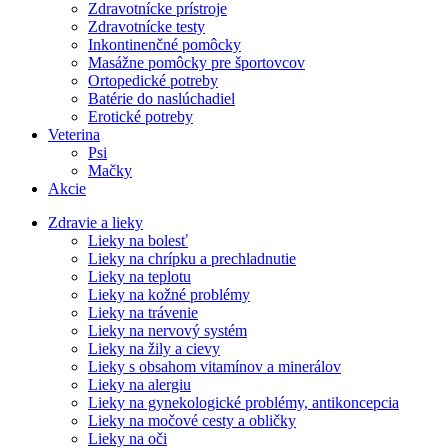
Zdravotnícke prístroje
Zdravotnícke testy
Inkontinenčné pomôcky
Masážne pomôcky pre športovcov
Ortopedické potreby
Batérie do naslúchadiel
Erotické potreby
Veterina
Psi
Mačky
Akcie
Zdravie a lieky
Lieky na bolesť
Lieky na chrípku a prechladnutie
Lieky na teplotu
Lieky na kožné problémy
Lieky na trávenie
Lieky na nervový systém
Lieky na žily a cievy
Lieky s obsahom vitamínov a minerálov
Lieky na alergiu
Lieky na gynekologické problémy, antikoncepcia
Lieky na močové cesty a obličky
Lieky na oči