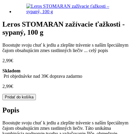
Leros STOMARAN zažívacie ťažkosti -
sypaný, 100 g
Boostujte svoju chuť k jedlu a zlepšite trávenie s naším špeciálnym
čajom obsahujúcim zmes rastlinných liečiv ...
celý popis
2,99
€
Skladom
Pri objednávke nad 39€ doprava zadarmo
2,99
€
množstvo
Pridať do košíka
Leros
STOMARAN
Popis
zažívacie
ťažkosti
Boostujte svoju chuť k jedlu a zlepšite trávenie s naším špeciálnym
-
čajom obsahujúcim zmes rastlinných liečiv. Táto unikátna
sypaný,
kombinácia podporuje tvorbu a vylučovanie žlče, obmedzuje
100 g