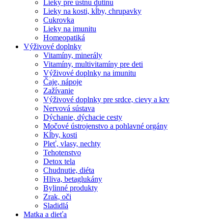
Lieky pre ústnu dutinu
Lieky na kosti, kĺby, chrupavky
Cukrovka
Lieky na imunitu
Homeopatiká
Výživové doplnky
Vitamíny, minerály
Vitamíny, multivitamíny pre deti
Výživové doplnky na imunitu
Čaje, nápoje
Zažívanie
Výživové doplnky pre srdce, cievy a krv
Nervová sústava
Dýchanie, dýchacie cesty
Močové ústrojenstvo a pohlavné orgány
Kĺby, kosti
Pleť, vlasy, nechty
Tehotenstvo
Detox tela
Chudnutie, diéta
Hliva, betaglukány
Bylinné produkty
Zrak, oči
Sladidlá
Matka a dieťa