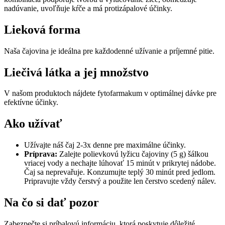
nadúvanie, uvoľňuje kŕče a má protizápalové účinky.
Lieková forma
Naša čajovina je ideálna pre každodenné užívanie a príjemné pitie.
Liečivá látka a jej množstvo
V našom produktoch nájdete fytofarmakum v optimálnej dávke pre
efektívne účinky.
Ako užívať
Užívajte náš čaj 2-3x denne pre maximálne účinky.
Príprava:
Zalejte polievkovú lyžicu čajoviny (5 g) šálkou
vriacej vody a nechajte lúhovať 15 minút v prikrytej nádobe.
Čaj sa neprevařuje. Konzumujte teplý 30 minút pred jedlom.
Pripravujte vždy čerstvý a použite len čerstvo scedený nálev.
Na čo si dať pozor
Zabezpečte si príbalovú informáciu, ktorá poskytuje dôležité