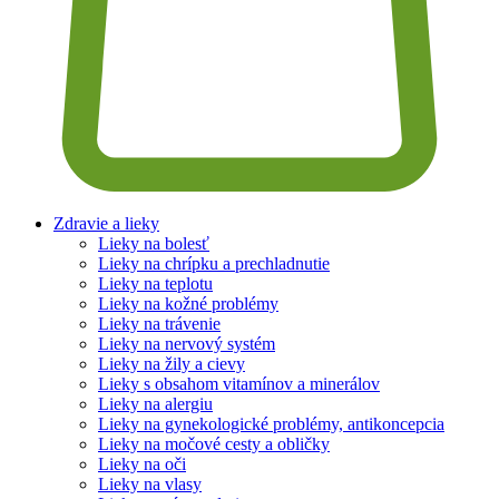
Zdravie a lieky
Lieky na bolesť
Lieky na chrípku a prechladnutie
Lieky na teplotu
Lieky na kožné problémy
Lieky na trávenie
Lieky na nervový systém
Lieky na žily a cievy
Lieky s obsahom vitamínov a minerálov
Lieky na alergiu
Lieky na gynekologické problémy, antikoncepcia
Lieky na močové cesty a obličky
Lieky na oči
Lieky na vlasy