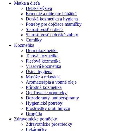
Matka a dieťa
Detská výživa
Kŕmenie a pitie pre bábätká
Detská kozmetika a hygiena
Potreby pre dojčiace mamičky
Starostlivosť o dieťa
Starostlivosť o detské zúbky
Cumlíky
Kozmetika
Dermokozmetika
Telová kozmetika
Pleťová kozmetika
Vlasová kozmetika
Ústna hygiena
Masáže a relaxácia
Aromaterapia a vonné oleje
Prírodná kozmetika
Opaľovacie prípravky
Dezodoranty, antiperspiranty
Hygienické potreby
Prostriedky proti hmyzu
Drogéria
Zdravotnícke pomôcky
Zdravotnícke prostriedky
Lekárničky