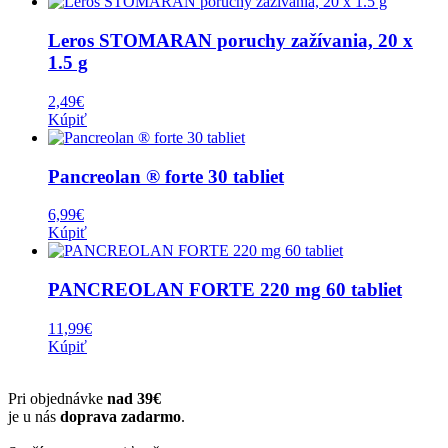
Leros STOMARAN poruchy zažívania, 20 x
1.5 g
2,49
€
Kúpiť
Pancreolan ® forte 30 tabliet
6,99
€
Kúpiť
PANCREOLAN FORTE 220 mg 60 tabliet
11,99
€
Kúpiť
Pri objednávke
nad 39€
je u nás
doprava zadarmo
.