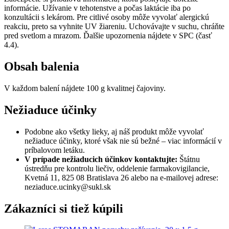
informácie. Užívanie v tehotenstve a počas laktácie iba po
konzultácii s lekárom. Pre citlivé osoby môže vyvolať alergickú
reakciu, preto sa vyhnite UV žiareniu. Uchovávajte v suchu, chráňte
pred svetlom a mrazom. Ďalšie upozornenia nájdete v SPC (časť
4.4).
Obsah balenia
V každom balení nájdete 100 g kvalitnej čajoviny.
Nežiaduce účinky
Podobne ako všetky lieky, aj náš produkt môže vyvolať
nežiaduce účinky, ktoré však nie sú bežné – viac informácií v
príbalovom letáku.
V prípade nežiaducich účinkov kontaktujte:
Štátnu
ústredňu pre kontrolu liečiv, oddelenie farmakovigilancie,
Kvetná 11, 825 08 Bratislava 26 alebo na e-mailovej adrese:
neziaduce.ucinky@sukl.sk
Zákazníci si tiež kúpili