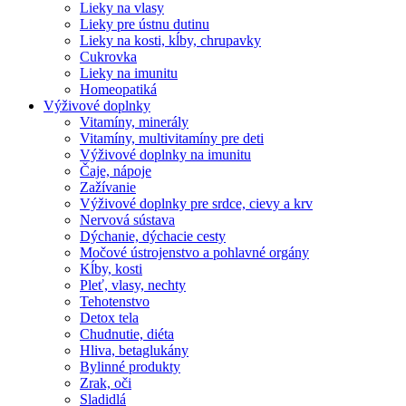
Lieky na vlasy
Lieky pre ústnu dutinu
Lieky na kosti, kĺby, chrupavky
Cukrovka
Lieky na imunitu
Homeopatiká
Výživové doplnky
Vitamíny, minerály
Vitamíny, multivitamíny pre deti
Výživové doplnky na imunitu
Čaje, nápoje
Zažívanie
Výživové doplnky pre srdce, cievy a krv
Nervová sústava
Dýchanie, dýchacie cesty
Močové ústrojenstvo a pohlavné orgány
Kĺby, kosti
Pleť, vlasy, nechty
Tehotenstvo
Detox tela
Chudnutie, diéta
Hliva, betaglukány
Bylinné produkty
Zrak, oči
Sladidlá