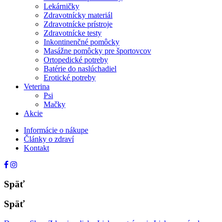
Lekárničky
Zdravotnícky materiál
Zdravotnícke prístroje
Zdravotnícke testy
Inkontinenčné pomôcky
Masážne pomôcky pre športovcov
Ortopedické potreby
Batérie do naslúchadiel
Erotické potreby
Veterina
Psi
Mačky
Akcie
Informácie o nákupe
Články o zdraví
Kontakt
Späť
Späť