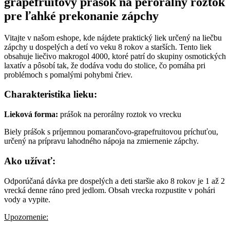
grapefruitový prášok na perorálny roztok
pre ľahké prekonanie zápchy
Vitajte v našom eshope, kde nájdete praktický liek určený na liečbu
zápchy u dospelých a detí vo veku 8 rokov a starších. Tento liek
obsahuje liečivo makrogol 4000, ktoré patrí do skupiny osmotických
laxatív a pôsobí tak, že dodáva vodu do stolice, čo pomáha pri
problémoch s pomalými pohybmi čriev.
Charakteristika lieku:
Lieková forma:
prášok na perorálny roztok vo vrecku
Biely prášok s príjemnou pomarančovo-grapefruitovou príchuťou,
určený na prípravu lahodného nápoja na zmiernenie zápchy.
Ako užívať:
Odporúčaná dávka pre dospelých a deti staršie ako 8 rokov je 1 až 2
vrecká denne ráno pred jedlom. Obsah vrecka rozpustite v pohári
vody a vypite.
Upozornenie: