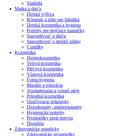
Sladidlá
Matka a dieťa
Detská výživa
Kŕmenie a pitie pre bábätká
Detská kozmetika a hygiena
Potreby pre dojčiace mamičky
Starostlivosť o dieťa
Starostlivosť o detské zúbky
Cumlíky
Kozmetika
Dermokozmetika
Telová kozmetika
Pleťová kozmetika
Vlasová kozmetika
Ústna hygiena
Masáže a relaxácia
Aromaterapia a vonné oleje
Prírodná kozmetika
Opaľovacie prípravky
Dezodoranty, antiperspiranty
Hygienické potreby
Prostriedky proti hmyzu
Drogéria
Zdravotnícke pomôcky
Zdravotnícke prostriedky