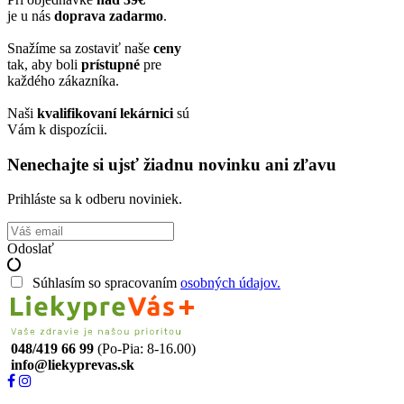
je u nás
doprava zadarmo
.
Snažíme sa zostaviť naše
ceny
tak, aby boli
prístupné
pre
každého zákazníka.
Naši
kvalifikovaní lekárnici
sú
Vám k dispozícii.
Nenechajte si ujsť žiadnu novinku ani zľavu
Prihláste sa k odberu noviniek.
Odoslať
Súhlasím so spracovaním
osobných údajov.
048/419 66 99
(Po-Pia: 8-16.00)
info@liekyprevas.sk