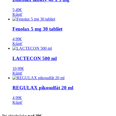
5,49
€
Kúpiť
Fenolax 5 mg 30 tabliet
4,99
€
Kúpiť
LACTECON 500 ml
10,99
€
Kúpiť
REGULAX pikosulfát 20 ml
4,99
€
Kúpiť
Pri objednávke
nad 39€