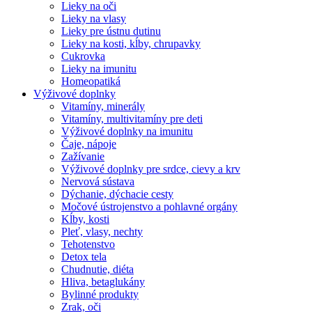
Lieky na oči
Lieky na vlasy
Lieky pre ústnu dutinu
Lieky na kosti, kĺby, chrupavky
Cukrovka
Lieky na imunitu
Homeopatiká
Výživové doplnky
Vitamíny, minerály
Vitamíny, multivitamíny pre deti
Výživové doplnky na imunitu
Čaje, nápoje
Zažívanie
Výživové doplnky pre srdce, cievy a krv
Nervová sústava
Dýchanie, dýchacie cesty
Močové ústrojenstvo a pohlavné orgány
Kĺby, kosti
Pleť, vlasy, nechty
Tehotenstvo
Detox tela
Chudnutie, diéta
Hliva, betaglukány
Bylinné produkty
Zrak, oči