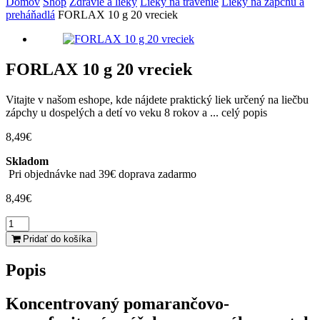
Domov
Shop
Zdravie a lieky
Lieky na trávenie
Lieky na zápchu a
preháňadlá
FORLAX 10 g 20 vreciek
FORLAX 10 g 20 vreciek
Vitajte v našom eshope, kde nájdete praktický liek určený na liečbu
zápchy u dospelých a detí vo veku 8 rokov a ...
celý popis
8,49
€
Skladom
Pri objednávke nad 39€ doprava zadarmo
8,49
€
množstvo
FORLAX
Pridať do košíka
10
g
Popis
20
vreciek
Koncentrovaný pomarančovo-