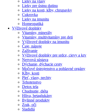
Lieky na vlasy
Lieky pre ústnu dutinu
Lieky na kosti, kĺby, chrupavky
Cukrovka
Lieky na imunitu
Homeopatiká
Výživové doplnky
Vitamíny, minerály
Vitamíny, multivitamíny pre deti
Výživové doplnky na imunitu
Čaje, nápoje
Zažívanie
Výživové doplnky pre srdce, cievy a krv
Nervová sústava
Dýchanie, dýchacie cesty
Močové ústrojenstvo a pohlavné orgány
Kĺby, kosti
Pleť, vlasy, nechty
Tehotenstvo
Detox tela
Chudnutie, diéta
Hliva, betaglukány
Bylinné produkty
Zrak, oči
Sladidlá