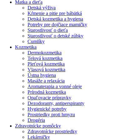
Matka a dieťa
Detská výživa
Kŕmenie a pitie pre bábätká
Detská kozmetika a hygiena
Potreby pre dojčiace mamičky
Starostlivosť o dieťa
Starostlivosť o detské zúbky
Cumlíky
Kozmetika
Dermokozmetika
Telová kozmetika
Pleťová kozmetika
Vlasová kozmetika
Ústna hygiena
Masáže a relaxácia
Aromaterapia a vonné oleje
Prírodná kozmetika
Opaľovacie prípravky
Dezodoranty, antiperspiranty
Hygienické potreby
Prostriedky proti hmyzu
Drogéria
Zdravotnícke pomôcky
Zdravotnícke prostriedky
Lekárničky