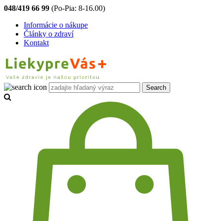
048/419 66 99
(Po-Pia: 8-16.00)
Informácie o nákupe
Články o zdraví
Kontakt