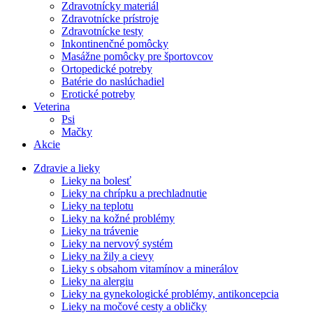
Zdravotnícky materiál
Zdravotnícke prístroje
Zdravotnícke testy
Inkontinenčné pomôcky
Masážne pomôcky pre športovcov
Ortopedické potreby
Batérie do naslúchadiel
Erotické potreby
Veterina
Psi
Mačky
Akcie
Zdravie a lieky
Lieky na bolesť
Lieky na chrípku a prechladnutie
Lieky na teplotu
Lieky na kožné problémy
Lieky na trávenie
Lieky na nervový systém
Lieky na žily a cievy
Lieky s obsahom vitamínov a minerálov
Lieky na alergiu
Lieky na gynekologické problémy, antikoncepcia
Lieky na močové cesty a obličky