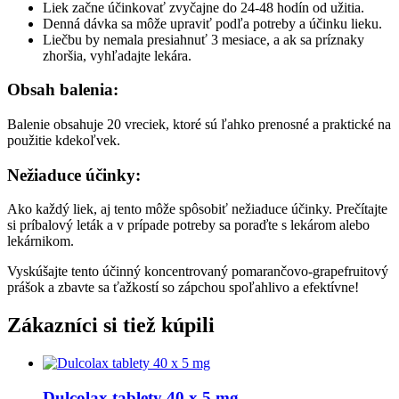
Liek začne účinkovať zvyčajne do 24-48 hodín od užitia.
Denná dávka sa môže upraviť podľa potreby a účinku lieku.
Liečbu by nemala presiahnuť 3 mesiace, a ak sa príznaky
zhoršia, vyhľadajte lekára.
Obsah balenia:
Balenie obsahuje 20 vreciek, ktoré sú ľahko prenosné a praktické na
použitie kdekoľvek.
Nežiaduce účinky:
Ako každý liek, aj tento môže spôsobiť nežiaduce účinky. Prečítajte
si príbalový leták a v prípade potreby sa poraďte s lekárom alebo
lekárnikom.
Vyskúšajte tento účinný koncentrovaný pomarančovo-grapefruitový
prášok a zbavte sa ťažkostí so zápchou spoľahlivo a efektívne!
Zákazníci si tiež kúpili
Dulcolax tablety 40 x 5 mg