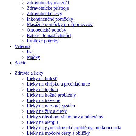
Zdravotnícky materiál
Zdravotnícke prístroje
Zdravotnícke testy
Inkontinenčné pomôcky
Masážne pomôcky pre športovcov
Ortopedické potreby
Batérie do naslúchadiel
Erotické potreby
Veterina
Psi
Mačky
Akcie
Zdravie a lieky
Lieky na bolesť
Lieky na chrípku a prechladnutie
Lieky na teplotu
Lieky na kožné problémy
Lieky na trávenie
Lieky na nervový systém
Lieky na žily a cievy
Lieky s obsahom vitamínov a minerálov
Lieky na alergiu
Lieky na gynekologické problémy, antikoncepcia
Lieky na močové cesty a obličky