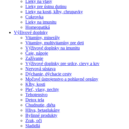
Lieky na vlasy
Lieky pre ústnu dutinu
Lieky na kosti, kĺby, chrupavky
Cukrovka
Lieky na imunitu
Homeopatiká
Výživové doplnky
Vitamíny, minerály
Vitamíny, multivitamíny pre deti
Výživové doplnky na imunitu
Čaje, nápoje
Zažívanie
Výživové doplnky pre srdce, cievy a krv
Nervová sústava
Dýchanie, dýchacie cesty
Močové ústrojenstvo a pohlavné orgány
Kĺby, kosti
Pleť, vlasy, nechty
Tehotenstvo
Detox tela
Chudnutie, diéta
Hliva, betaglukány
Bylinné produkty
Zrak, oči
Sladidlá