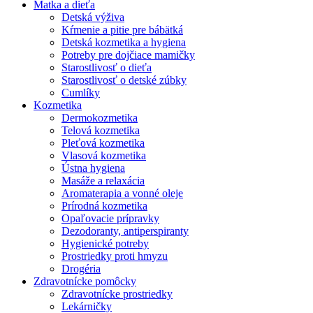
Matka a dieťa
Detská výživa
Kŕmenie a pitie pre bábätká
Detská kozmetika a hygiena
Potreby pre dojčiace mamičky
Starostlivosť o dieťa
Starostlivosť o detské zúbky
Cumlíky
Kozmetika
Dermokozmetika
Telová kozmetika
Pleťová kozmetika
Vlasová kozmetika
Ústna hygiena
Masáže a relaxácia
Aromaterapia a vonné oleje
Prírodná kozmetika
Opaľovacie prípravky
Dezodoranty, antiperspiranty
Hygienické potreby
Prostriedky proti hmyzu
Drogéria
Zdravotnícke pomôcky
Zdravotnícke prostriedky
Lekárničky