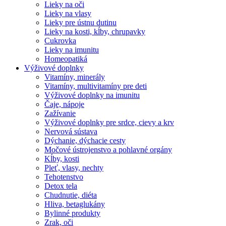
Lieky na oči
Lieky na vlasy
Lieky pre ústnu dutinu
Lieky na kosti, kĺby, chrupavky
Cukrovka
Lieky na imunitu
Homeopatiká
Výživové doplnky
Vitamíny, minerály
Vitamíny, multivitamíny pre deti
Výživové doplnky na imunitu
Čaje, nápoje
Zažívanie
Výživové doplnky pre srdce, cievy a krv
Nervová sústava
Dýchanie, dýchacie cesty
Močové ústrojenstvo a pohlavné orgány
Kĺby, kosti
Pleť, vlasy, nechty
Tehotenstvo
Detox tela
Chudnutie, diéta
Hliva, betaglukány
Bylinné produkty
Zrak, oči