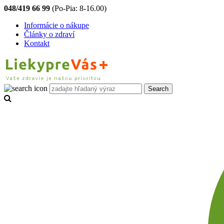
048/419 66 99
(Po-Pia: 8-16.00)
Informácie o nákupe
Články o zdraví
Kontakt