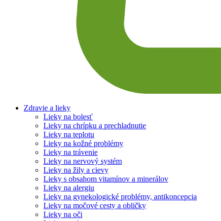
Zdravie a lieky
Lieky na bolesť
Lieky na chrípku a prechladnutie
Lieky na teplotu
Lieky na kožné problémy
Lieky na trávenie
Lieky na nervový systém
Lieky na žily a cievy
Lieky s obsahom vitamínov a minerálov
Lieky na alergiu
Lieky na gynekologické problémy, antikoncepcia
Lieky na močové cesty a obličky
Lieky na oči