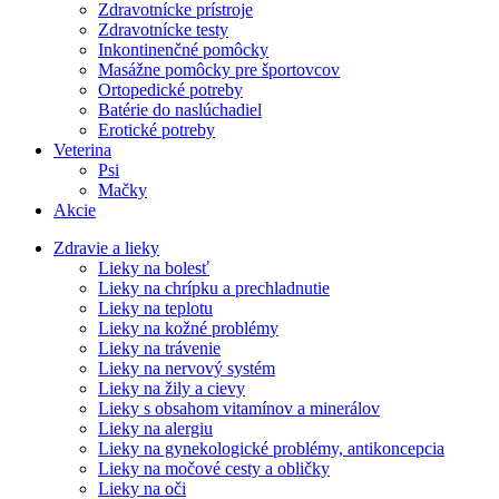
Zdravotnícke prístroje
Zdravotnícke testy
Inkontinenčné pomôcky
Masážne pomôcky pre športovcov
Ortopedické potreby
Batérie do naslúchadiel
Erotické potreby
Veterina
Psi
Mačky
Akcie
Zdravie a lieky
Lieky na bolesť
Lieky na chrípku a prechladnutie
Lieky na teplotu
Lieky na kožné problémy
Lieky na trávenie
Lieky na nervový systém
Lieky na žily a cievy
Lieky s obsahom vitamínov a minerálov
Lieky na alergiu
Lieky na gynekologické problémy, antikoncepcia
Lieky na močové cesty a obličky
Lieky na oči