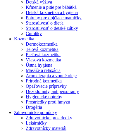
Detská výživa
Kŕmenie a pitie pre bábätká
Detská kozmetika a hygiena
Potreby pre dojčiace mamičky
Starostlivosť o dieťa
Starostlivosť o detské zúbky
Cumlíky
Kozmetika
Dermokozmetika
Telová kozmetika
Pleťová kozmetika
Vlasová kozmetika
Ústna hygiena
Masáže a relaxácia
Aromaterapia a vonné oleje
Prírodná kozmetika
Opaľovacie prípravky
Dezodoranty, antiperspiranty
Hygienické potreby
Prostriedky proti hmyzu
Drogéria
Zdravotnícke pomôcky
Zdravotnícke prostriedky
Lekárničky
Zdravotnícky materiál