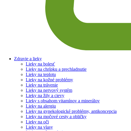
Zdravie a lieky
Lieky na bolesť
Lieky na chrípku a prechladnutie
Lieky na teplotu
Lieky na kožné problémy
Lieky na trávenie
Lieky na nervový systém
Lieky na žily a cievy
Lieky s obsahom vitamínov a minerálov
Lieky na alergiu
Lieky na gynekologické problémy, antikoncepcia
Lieky na močové cesty a obličky
Lieky na oči
Lieky na vlasy