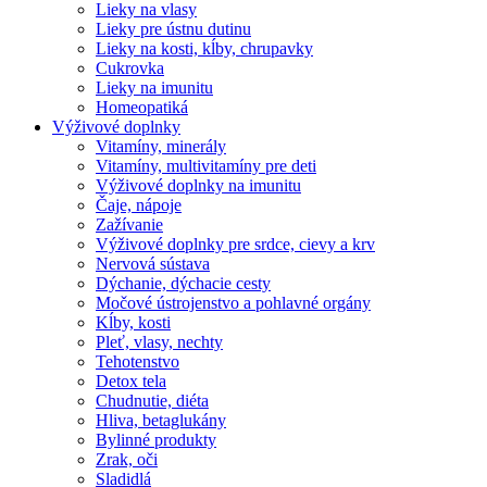
Lieky na vlasy
Lieky pre ústnu dutinu
Lieky na kosti, kĺby, chrupavky
Cukrovka
Lieky na imunitu
Homeopatiká
Výživové doplnky
Vitamíny, minerály
Vitamíny, multivitamíny pre deti
Výživové doplnky na imunitu
Čaje, nápoje
Zažívanie
Výživové doplnky pre srdce, cievy a krv
Nervová sústava
Dýchanie, dýchacie cesty
Močové ústrojenstvo a pohlavné orgány
Kĺby, kosti
Pleť, vlasy, nechty
Tehotenstvo
Detox tela
Chudnutie, diéta
Hliva, betaglukány
Bylinné produkty
Zrak, oči
Sladidlá