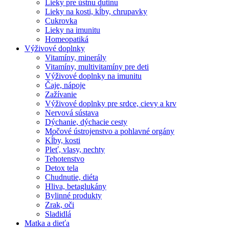
Lieky pre ústnu dutinu
Lieky na kosti, kĺby, chrupavky
Cukrovka
Lieky na imunitu
Homeopatiká
Výživové doplnky
Vitamíny, minerály
Vitamíny, multivitamíny pre deti
Výživové doplnky na imunitu
Čaje, nápoje
Zažívanie
Výživové doplnky pre srdce, cievy a krv
Nervová sústava
Dýchanie, dýchacie cesty
Močové ústrojenstvo a pohlavné orgány
Kĺby, kosti
Pleť, vlasy, nechty
Tehotenstvo
Detox tela
Chudnutie, diéta
Hliva, betaglukány
Bylinné produkty
Zrak, oči
Sladidlá
Matka a dieťa