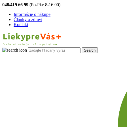
048/419 66 99
(Po-Pia: 8-16.00)
Informácie o nákupe
Články o zdraví
Kontakt