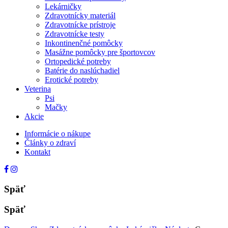
Lekárničky
Zdravotnícky materiál
Zdravotnícke prístroje
Zdravotnícke testy
Inkontinenčné pomôcky
Masážne pomôcky pre športovcov
Ortopedické potreby
Batérie do naslúchadiel
Erotické potreby
Veterina
Psi
Mačky
Akcie
Informácie o nákupe
Články o zdraví
Kontakt
Späť
Späť