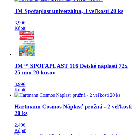
3M Spofaplast univerzálna, 3 veľkosti 20 ks
3,99
€
Kúpiť
3M™ SPOFAPLAST 116 Detské náplasti 72x
25 mm 20 kusov
3,99
€
Kúpiť
Hartmann Cosmos Náplasť pružná - 2 veľkosti
20 ks
2,49
€
Kúpiť