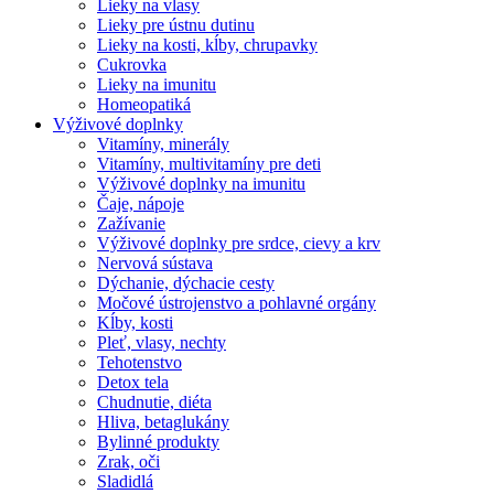
Lieky na vlasy
Lieky pre ústnu dutinu
Lieky na kosti, kĺby, chrupavky
Cukrovka
Lieky na imunitu
Homeopatiká
Výživové doplnky
Vitamíny, minerály
Vitamíny, multivitamíny pre deti
Výživové doplnky na imunitu
Čaje, nápoje
Zažívanie
Výživové doplnky pre srdce, cievy a krv
Nervová sústava
Dýchanie, dýchacie cesty
Močové ústrojenstvo a pohlavné orgány
Kĺby, kosti
Pleť, vlasy, nechty
Tehotenstvo
Detox tela
Chudnutie, diéta
Hliva, betaglukány
Bylinné produkty
Zrak, oči
Sladidlá