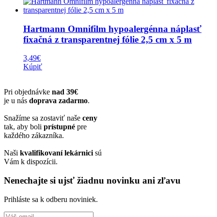
Hartmann Omnifilm hypoalergénna náplasť
fixačná z transparentnej fólie 2,5 cm x 5 m
3,49
€
Kúpiť
Pri objednávke
nad 39€
je u nás
doprava zadarmo
.
Snažíme sa zostaviť naše
ceny
tak, aby boli
prístupné
pre
každého zákazníka.
Naši
kvalifikovaní lekárnici
sú
Vám k dispozícii.
Nenechajte si ujsť žiadnu novinku ani zľavu
Prihláste sa k odberu noviniek.