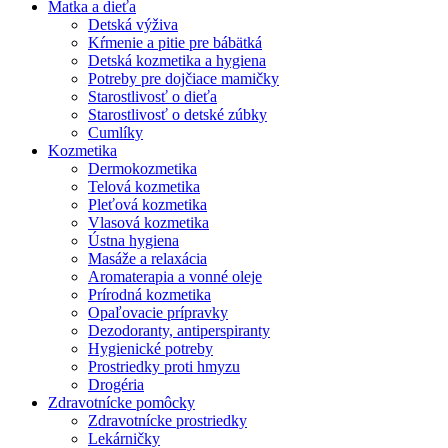
Matka a dieťa
Detská výživa
Kŕmenie a pitie pre bábätká
Detská kozmetika a hygiena
Potreby pre dojčiace mamičky
Starostlivosť o dieťa
Starostlivosť o detské zúbky
Cumlíky
Kozmetika
Dermokozmetika
Telová kozmetika
Pleťová kozmetika
Vlasová kozmetika
Ústna hygiena
Masáže a relaxácia
Aromaterapia a vonné oleje
Prírodná kozmetika
Opaľovacie prípravky
Dezodoranty, antiperspiranty
Hygienické potreby
Prostriedky proti hmyzu
Drogéria
Zdravotnícke pomôcky
Zdravotnícke prostriedky
Lekárničky