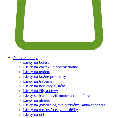
Zdravie a lieky
Lieky na bolesť
Lieky na chrípku a prechladnutie
Lieky na teplotu
Lieky na kožné problémy
Lieky na trávenie
Lieky na nervový systém
Lieky na žily a cievy
Lieky s obsahom vitamínov a minerálov
Lieky na alergiu
Lieky na gynekologické problémy, antikoncepcia
Lieky na močové cesty a obličky
Lieky na oči