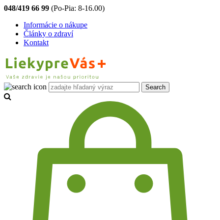
048/419 66 99
(Po-Pia: 8-16.00)
Informácie o nákupe
Články o zdraví
Kontakt