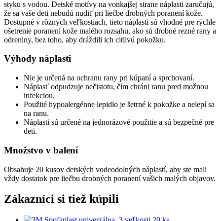
styku s vodou. Detské motívy na vonkajšej strane náplasti zaručujú,
že sa vaše deti nebudú nudiť pri liečbe drobných poranení kože.
Dostupné v rôznych veľkostiach, tieto náplasti sú vhodné pre rýchle
ošetrenie poranení kože malého rozsahu, ako sú drobné rezné rany a
odreniny, bez toho, aby dráždili ich citlivú pokožku.
Výhody náplasti
Nie je určená na ochranu rany pri kúpaní a sprchovaní.
Náplasť odpudzuje nečistotu, čím chráni ranu pred možnou
infekciou.
Použité hypoalergénne lepidlo je šetrné k pokožke a nelepí sa
na ranu.
Náplasti sú určené na jednorázové použitie a sú bezpečné pre
deti.
Množstvo v balení
Obsahuje 20 kusov detských vodeodolných náplastí, aby ste mali
vždy dostatok pre liečbu drobných poranení vašich malých objavov.
Zákazníci si tiež kúpili