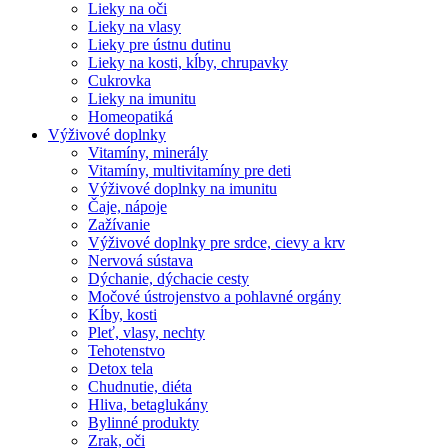
Lieky na oči
Lieky na vlasy
Lieky pre ústnu dutinu
Lieky na kosti, kĺby, chrupavky
Cukrovka
Lieky na imunitu
Homeopatiká
Výživové doplnky
Vitamíny, minerály
Vitamíny, multivitamíny pre deti
Výživové doplnky na imunitu
Čaje, nápoje
Zažívanie
Výživové doplnky pre srdce, cievy a krv
Nervová sústava
Dýchanie, dýchacie cesty
Močové ústrojenstvo a pohlavné orgány
Kĺby, kosti
Pleť, vlasy, nechty
Tehotenstvo
Detox tela
Chudnutie, diéta
Hliva, betaglukány
Bylinné produkty
Zrak, oči