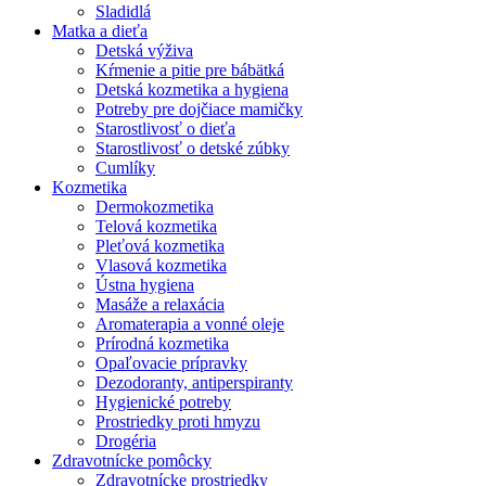
Sladidlá
Matka a dieťa
Detská výživa
Kŕmenie a pitie pre bábätká
Detská kozmetika a hygiena
Potreby pre dojčiace mamičky
Starostlivosť o dieťa
Starostlivosť o detské zúbky
Cumlíky
Kozmetika
Dermokozmetika
Telová kozmetika
Pleťová kozmetika
Vlasová kozmetika
Ústna hygiena
Masáže a relaxácia
Aromaterapia a vonné oleje
Prírodná kozmetika
Opaľovacie prípravky
Dezodoranty, antiperspiranty
Hygienické potreby
Prostriedky proti hmyzu
Drogéria
Zdravotnícke pomôcky
Zdravotnícke prostriedky