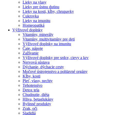
Lieky na vlasy
Lieky pre ústnu dutinu
Lieky na kosti, kĺby, chrupavky
Cukrovka
Lieky na imunitu
Homeopatiká
Výživové doplnky
Vitamíny, minerály
Vitamíny, multivitamíny pre deti
Výživové doplnky na imunitu
Čaje, nápoje
Zažívanie
Výživové doplnky pre srdce, cievy a krv
Nervová sústava
Dýchanie, dýchacie cesty
Močové ústrojenstvo a pohlavné orgány
Kĺby, kosti
Pleť, vlasy, nechty
Tehotenstvo
Detox tela
Chudnutie, diéta
Hliva, betaglukány
Bylinné produkty
Zrak, oči
Sladidlá