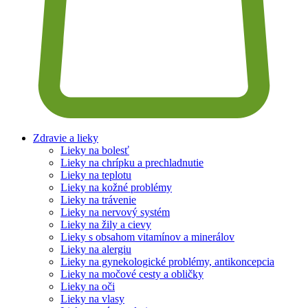
Zdravie a lieky
Lieky na bolesť
Lieky na chrípku a prechladnutie
Lieky na teplotu
Lieky na kožné problémy
Lieky na trávenie
Lieky na nervový systém
Lieky na žily a cievy
Lieky s obsahom vitamínov a minerálov
Lieky na alergiu
Lieky na gynekologické problémy, antikoncepcia
Lieky na močové cesty a obličky
Lieky na oči
Lieky na vlasy