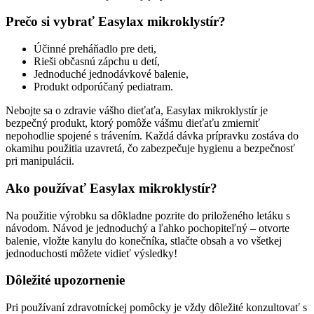
Prečo si vybrať Easylax mikroklystír?
Účinné preháňadlo pre deti,
Rieši občasnú zápchu u detí,
Jednoduché jednodávkové balenie,
Produkt odporúčaný pediatram.
Nebojte sa o zdravie vášho dieťaťa, Easylax mikroklystír je
bezpečný produkt, ktorý pomôže vášmu dieťaťu zmierniť
nepohodlie spojené s trávením. Každá dávka prípravku zostáva do
okamihu použitia uzavretá, čo zabezpečuje hygienu a bezpečnosť
pri manipulácii.
Ako používať Easylax mikroklystír?
Na použitie výrobku sa dôkladne pozrite do priloženého letáku s
návodom. Návod je jednoduchý a ľahko pochopiteľný – otvorte
balenie, vložte kanylu do konečníka, stlačte obsah a vo všetkej
jednoduchosti môžete vidieť výsledky!
Dôležité upozornenie
Pri používaní zdravotníckej pomôcky je vždy dôležité konzultovať s