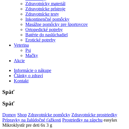
Zdravotnícky materiál
Zdravotnícke prístroje
Zdravotnícke testy
Inkontinenčné pomôcky
Masážne pomôcky pre športovcov
Ortopedické potreby
Batérie do naslúchadiel
Erotické potreby
Veterina
Psi
Mačky
Akcie
Informácie o nákupe
Články o zdraví
Kontakt
Späť
Späť
Domov
Shop
Zdravotnícke pomôcky
Zdravotnícke prostriedky
Prípravky na žalúdočné ťažkosti
Prostriedky na zápchu
easylax
Mikroklystír pre deti 6x 3 g