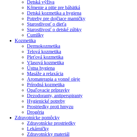
Detská výživa
Kŕmenie a pitie pre bábätká
Detská kozmetika a hygiena
Potreby pre dojčiace mamičky
Starostlivosť o dieťa
Starostlivosť o detské zúbky
Cumlíky
Kozmetika
Dermokozmetika
Telová kozmetika
Pleťová kozmetika
Vlasová kozmetika
Ústna hygiena
Masáže a relaxácia
Aromaterapia a vonné oleje
Prírodná kozmetika
Opaľovacie prípravky
Dezodoranty, antiperspiranty
Hygienické potreby
Prostriedky proti hmyzu
Drogéria
Zdravotnícke pomôcky
Zdravotnícke prostriedky
Lekárničky
Zdravotnícky materiál