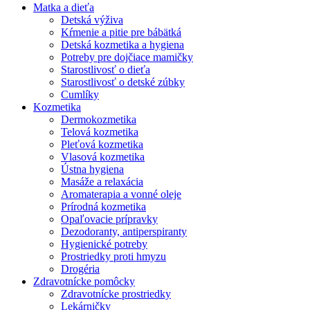
Matka a dieťa
Detská výživa
Kŕmenie a pitie pre bábätká
Detská kozmetika a hygiena
Potreby pre dojčiace mamičky
Starostlivosť o dieťa
Starostlivosť o detské zúbky
Cumlíky
Kozmetika
Dermokozmetika
Telová kozmetika
Pleťová kozmetika
Vlasová kozmetika
Ústna hygiena
Masáže a relaxácia
Aromaterapia a vonné oleje
Prírodná kozmetika
Opaľovacie prípravky
Dezodoranty, antiperspiranty
Hygienické potreby
Prostriedky proti hmyzu
Drogéria
Zdravotnícke pomôcky
Zdravotnícke prostriedky
Lekárničky