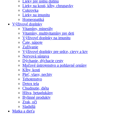
Lieky pre ústnu dutinu
Lieky na kosti, kĺby, chrupavky
Cukrovka
Lieky na imunitu
Homeopatiká
Výživové doplnky
Vitamíny, minerály
Vitamíny, multivitamíny pre deti
Výživové doplnky na imunitu
Čaje, nápoje
Zažívanie
Výživové doplnky pre srdce, cievy a krv
Nervová sústava
Dýchanie, dýchacie cesty
Močové ústrojenstvo a pohlavné orgány
Kĺby, kosti
Pleť, vlasy, nechty
Tehotenstvo
Detox tela
Chudnutie, diéta
Hliva, betaglukány
Bylinné produkty
Zrak, oči
Sladidlá
Matka a dieťa