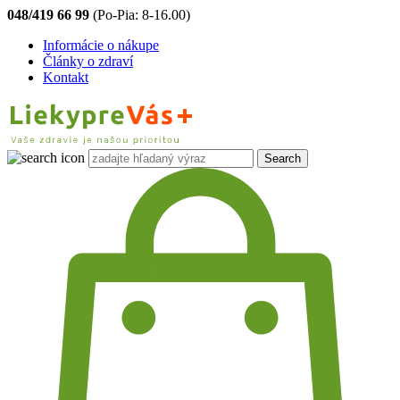
048/419 66 99
(Po-Pia: 8-16.00)
Informácie o nákupe
Články o zdraví
Kontakt