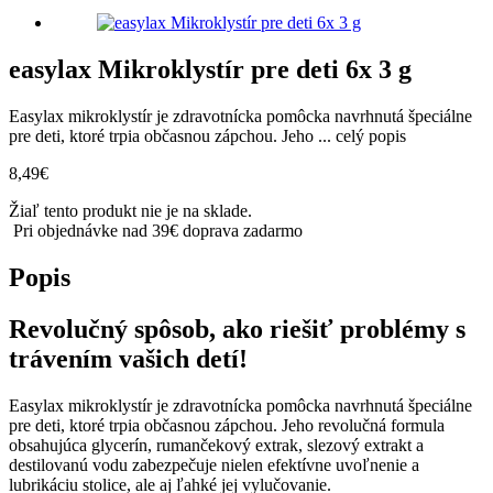
easylax Mikroklystír pre deti 6x 3 g
Easylax mikroklystír je zdravotnícka pomôcka navrhnutá špeciálne
pre deti, ktoré trpia občasnou zápchou. Jeho ...
celý popis
8,49
€
Žiaľ tento produkt nie je na sklade.
Pri objednávke nad 39€ doprava zadarmo
Popis
Revolučný spôsob, ako riešiť problémy s
trávením vašich detí!
Easylax mikroklystír je zdravotnícka pomôcka navrhnutá špeciálne
pre deti, ktoré trpia občasnou zápchou. Jeho revolučná formula
obsahujúca glycerín, rumančekový extrak, slezový extrakt a
destilovanú vodu zabezpečuje nielen efektívne uvoľnenie a
lubrikáciu stolice, ale aj ľahké jej vylučovanie.