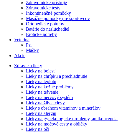
Zdravotnícke prístroje
Zdravotnícke testy
Inkontinenčné pomôcky
Masážne pomôcky pre športovcov
Ortopedické potreby
Batérie do naslúchadiel
Erotické potreby
Veterina
Psi
Mačky
Akcie
Zdravie a lieky
Lieky na bolesť
Lieky na chrípku a prechladnutie
Lieky na teplotu
Lieky na kožné problémy
Lieky na trávenie
Lieky na nervový systém
Lieky na žily a cievy
Lieky s obsahom vitamínov a minerálov
Lieky na alergiu
Lieky na gynekologické problémy, antikoncepcia
Lieky na močové cesty a obličky
Lieky na oči