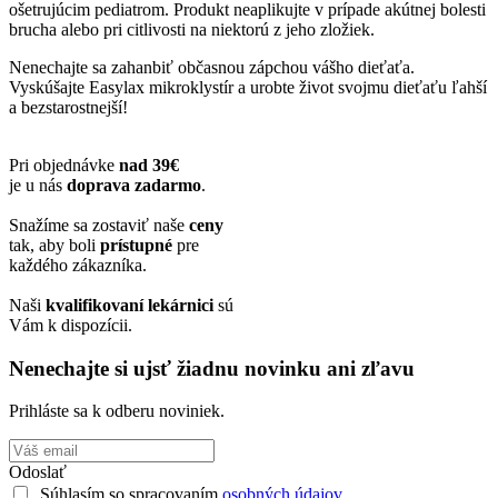
ošetrujúcim pediatrom. Produkt neaplikujte v prípade akútnej bolesti
brucha alebo pri citlivosti na niektorú z jeho zložiek.
Nenechajte sa zahanbiť občasnou zápchou vášho dieťaťa.
Vyskúšajte Easylax mikroklystír a urobte život svojmu dieťaťu ľahší
a bezstarostnejší!
Pri objednávke
nad 39€
je u nás
doprava zadarmo
.
Snažíme sa zostaviť naše
ceny
tak, aby boli
prístupné
pre
každého zákazníka.
Naši
kvalifikovaní lekárnici
sú
Vám k dispozícii.
Nenechajte si ujsť žiadnu novinku ani zľavu
Prihláste sa k odberu noviniek.
Odoslať
Súhlasím so spracovaním
osobných údajov.