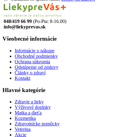
048/419 66 99
(Po-Pia: 8-16.00)
info@liekyprevas.sk
Všeobecné informácie
Informácie o nákupe
Obchodné podmienky
Ochrana súkromia
Odstúpenie od zmluvy
Články o zdraví
Kontakt
Hlavné kategórie
Zdravie a lieky
Výživové doplnky
Matka a dieťa
Kozmetika
Zdravotnícke pomôcky
Veterina
Akcie