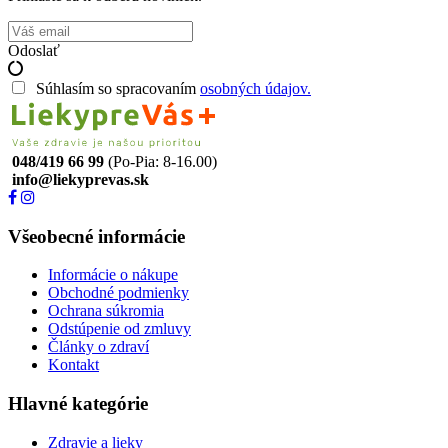
Odoslať
Súhlasím so spracovaním
osobných údajov.
048/419 66 99
(Po-Pia: 8-16.00)
info@liekyprevas.sk
Všeobecné informácie
Informácie o nákupe
Obchodné podmienky
Ochrana súkromia
Odstúpenie od zmluvy
Články o zdraví
Kontakt
Hlavné kategórie
Zdravie a lieky