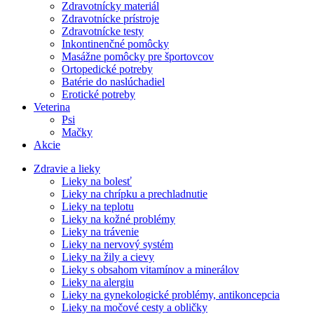
Zdravotnícky materiál
Zdravotnícke prístroje
Zdravotnícke testy
Inkontinenčné pomôcky
Masážne pomôcky pre športovcov
Ortopedické potreby
Batérie do naslúchadiel
Erotické potreby
Veterina
Psi
Mačky
Akcie
Zdravie a lieky
Lieky na bolesť
Lieky na chrípku a prechladnutie
Lieky na teplotu
Lieky na kožné problémy
Lieky na trávenie
Lieky na nervový systém
Lieky na žily a cievy
Lieky s obsahom vitamínov a minerálov
Lieky na alergiu
Lieky na gynekologické problémy, antikoncepcia
Lieky na močové cesty a obličky