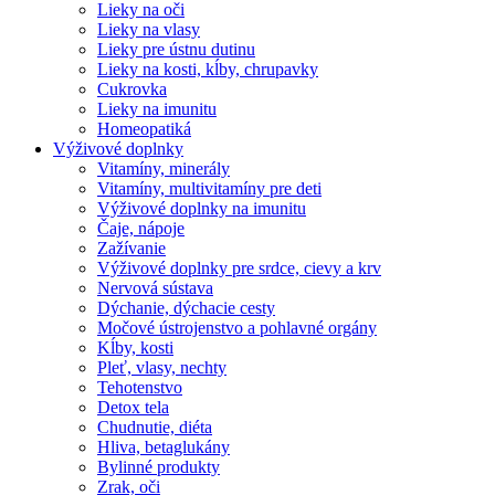
Lieky na oči
Lieky na vlasy
Lieky pre ústnu dutinu
Lieky na kosti, kĺby, chrupavky
Cukrovka
Lieky na imunitu
Homeopatiká
Výživové doplnky
Vitamíny, minerály
Vitamíny, multivitamíny pre deti
Výživové doplnky na imunitu
Čaje, nápoje
Zažívanie
Výživové doplnky pre srdce, cievy a krv
Nervová sústava
Dýchanie, dýchacie cesty
Močové ústrojenstvo a pohlavné orgány
Kĺby, kosti
Pleť, vlasy, nechty
Tehotenstvo
Detox tela
Chudnutie, diéta
Hliva, betaglukány
Bylinné produkty
Zrak, oči