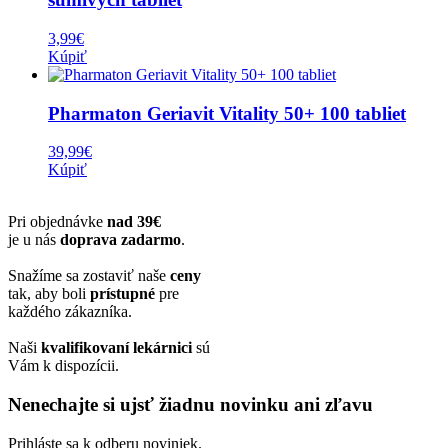
3,99
€
Kúpiť
Pharmaton Geriavit Vitality 50+ 100 tabliet
39,99
€
Kúpiť
Pri objednávke
nad 39€
je u nás
doprava zadarmo
.
Snažíme sa zostaviť naše
ceny
tak, aby boli
prístupné
pre
každého zákazníka.
Naši
kvalifikovaní lekárnici
sú
Vám k dispozícii.
Nenechajte si ujsť žiadnu novinku ani zľavu
Prihláste sa k odberu noviniek.