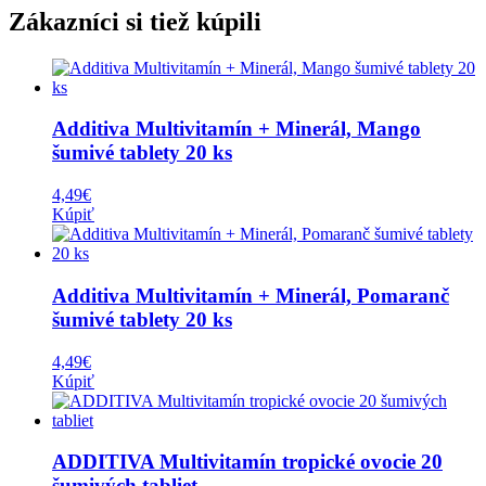
Zákazníci si tiež kúpili
Additiva Multivitamín + Minerál, Mango
šumivé tablety 20 ks
4,49
€
Kúpiť
Additiva Multivitamín + Minerál, Pomaranč
šumivé tablety 20 ks
4,49
€
Kúpiť
ADDITIVA Multivitamín tropické ovocie 20
šumivých tabliet