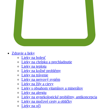
Zdravie a lieky
Lieky na bolesť
Lieky na chrípku a prechladnutie
Lieky na teplotu
Lieky na kožné problémy
Lieky na trávenie
Lieky na nervový systém
Lieky na žily a cievy
Lieky s obsahom vitamínov a minerálov
Lieky na alergiu
Lieky na gynekologické problémy, antikoncepcia
Lieky na močové cesty a obličky
Lieky na oči