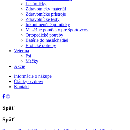
Lekárničky
Zdravotnícky materiál
Zdravotnícke prístroje
Zdravotnícke testy
Inkontinenčné pomôcky
Masážne pomôcky pre športovcov
Ortopedické potreby
Batérie do naslúchadiel
Erotické potreby
Veterina
Psi
Mačky
Akcie
Informácie o nákupe
Články o zdraví
Kontakt
Späť
Späť