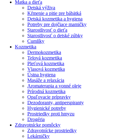
Matka a dieťa
Detská výživa
Kŕmenie a pitie pre bábätká
Detská kozmetika a hygiena
Potreby pre dojčiace mamičky
Starostlivosť o dieťa
Starostlivosť o detské zúbky
Cumlíky
Kozmetika
Dermokozmetika
Telová kozmetika
Pleťová kozmetika
Vlasová kozmetika
Ústna hygiena
Masáže a relaxácia
Aromaterapia a vonné oleje
Prírodná kozmetika
Opaľovacie prípravky
Dezodoranty, antiperspiranty
Hygienické potreby
Prostriedky proti hmyzu
Drogéria
Zdravotnícke pomôcky
Zdravotnícke prostriedky
Lekárničky