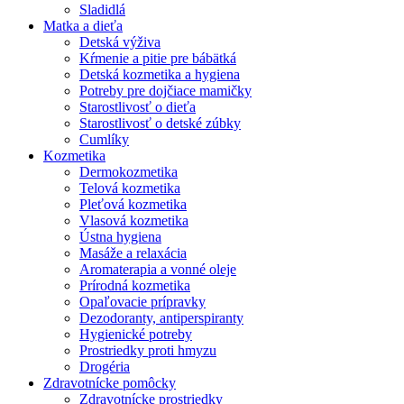
Sladidlá
Matka a dieťa
Detská výživa
Kŕmenie a pitie pre bábätká
Detská kozmetika a hygiena
Potreby pre dojčiace mamičky
Starostlivosť o dieťa
Starostlivosť o detské zúbky
Cumlíky
Kozmetika
Dermokozmetika
Telová kozmetika
Pleťová kozmetika
Vlasová kozmetika
Ústna hygiena
Masáže a relaxácia
Aromaterapia a vonné oleje
Prírodná kozmetika
Opaľovacie prípravky
Dezodoranty, antiperspiranty
Hygienické potreby
Prostriedky proti hmyzu
Drogéria
Zdravotnícke pomôcky
Zdravotnícke prostriedky