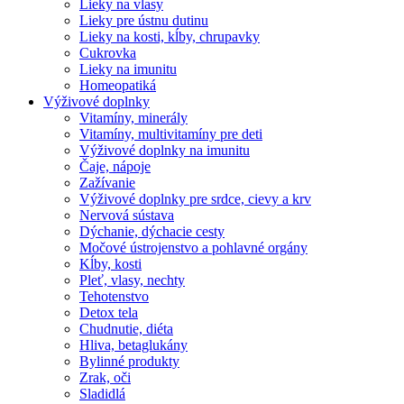
Lieky na vlasy
Lieky pre ústnu dutinu
Lieky na kosti, kĺby, chrupavky
Cukrovka
Lieky na imunitu
Homeopatiká
Výživové doplnky
Vitamíny, minerály
Vitamíny, multivitamíny pre deti
Výživové doplnky na imunitu
Čaje, nápoje
Zažívanie
Výživové doplnky pre srdce, cievy a krv
Nervová sústava
Dýchanie, dýchacie cesty
Močové ústrojenstvo a pohlavné orgány
Kĺby, kosti
Pleť, vlasy, nechty
Tehotenstvo
Detox tela
Chudnutie, diéta
Hliva, betaglukány
Bylinné produkty
Zrak, oči
Sladidlá