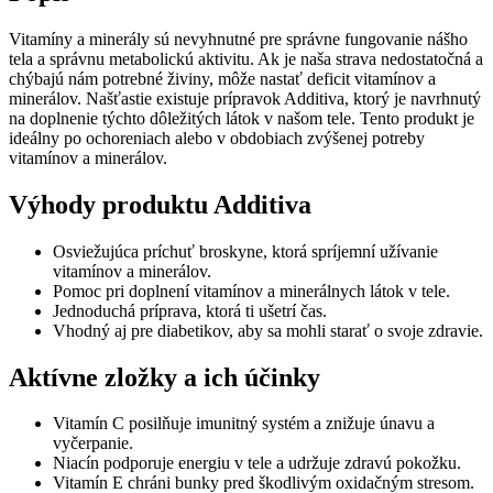
minerálmi
20
Vitamíny a minerály sú nevyhnutné pre správne fungovanie nášho
šumivých
tela a správnu metabolickú aktivitu. Ak je naša strava nedostatočná a
tabliet
chýbajú nám potrebné živiny, môže nastať deficit vitamínov a
minerálov. Našťastie existuje prípravok Additiva, ktorý je navrhnutý
na doplnenie týchto dôležitých látok v našom tele. Tento produkt je
ideálny po ochoreniach alebo v obdobiach zvýšenej potreby
vitamínov a minerálov.
Výhody produktu Additiva
Osviežujúca príchuť broskyne, ktorá spríjemní užívanie
vitamínov a minerálov.
Pomoc pri doplnení vitamínov a minerálnych látok v tele.
Jednoduchá príprava, ktorá ti ušetrí čas.
Vhodný aj pre diabetikov, aby sa mohli starať o svoje zdravie.
Aktívne zložky a ich účinky
Vitamín C posilňuje imunitný systém a znižuje únavu a
vyčerpanie.
Niacín podporuje energiu v tele a udržuje zdravú pokožku.
Vitamín E chráni bunky pred škodlivým oxidačným stresom.