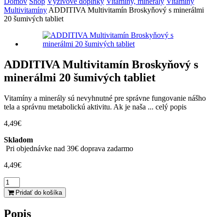
Domov
Shop
Výživové doplnky
Vitamíny, minerály
Vitamíny
Multivitamíny
ADDITIVA Multivitamín Broskyňový s minerálmi
20 šumivých tabliet
ADDITIVA Multivitamín Broskyňový s
minerálmi 20 šumivých tabliet
Vitamíny a minerály sú nevyhnutné pre správne fungovanie nášho
tela a správnu metabolickú aktivitu. Ak je naša ...
celý popis
4,49
€
Skladom
Pri objednávke nad 39€ doprava zadarmo
4,49
€
množstvo
ADDITIVA
Pridať do košíka
Multivitamín
Broskyňový
Popis
s