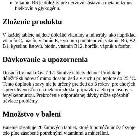
Vitamín B6 je dôležitý pre nervovú sústavu a metabolizmus
bielkovín a glykogénu.
Zloženie produktu
V každej tablete nájdete dôležité vitamíny a minerály, ako napríklad
vitamín C, niacín, vitamín E, kyselinu pantotenovú, vitamín B6, B2,
B1, kyselinu listovú, biotín, vitamín B12, horčík, vápnik a fosfor.
Dávkovanie a upozornenia
Dospelí by mali užívať 1-2 šumivé tablety denne. Produkt je
dôležité skladovať mimo dosahu detí a v suchu pri teplote do 25 °C.
Tento doplnok stravy nie je určený pre deti do 3 rokov, pre chorých
s precitlivenosťou na niektorú zložku prípravku alebo pre osoby s
fenylketonúriou. Prekročenie odporúčanej dávky môže spôsobiť
tráviace problémy.
Množstvo v balení
Balenie obsahuje 20 šumivých tabliet, ktoré ti pomôžu udržať svoje
telo plne zásobené potrebnými vitamínmi a minerálmi.