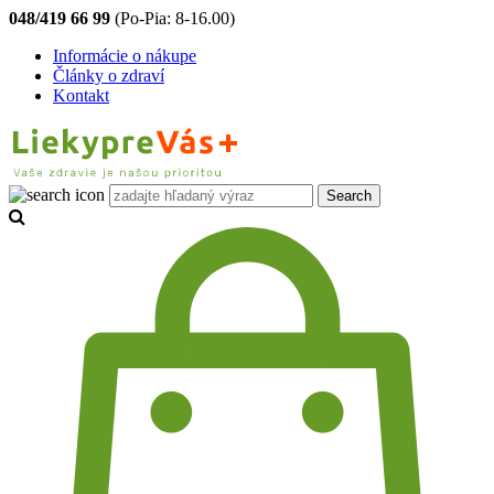
048/419 66 99
(Po-Pia: 8-16.00)
Informácie o nákupe
Články o zdraví
Kontakt