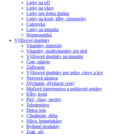
Lieky na oči
Lieky na vlasy
Lieky pre ústnu dutinu
Lieky na kosti, kĺby, chrupavky
Cukrovka
Lieky na imunitu
Homeopatiká
Výživové doplnky
Vitamíny, minerály
Vitamíny, multivitamíny pre deti
Výživové doplnky na imunitu
Čaje, nápoje
Zažívanie
Výživové doplnky pre srdce, cievy a krv
Nervová sústava
Dýchanie, dýchacie cesty
Močové ústrojenstvo a pohlavné orgány
Kĺby, kosti
Pleť, vlasy, nechty
Tehotenstvo
Detox tela
Chudnutie, diéta
Hliva, betaglukány
Bylinné produkty
Zrak, oči