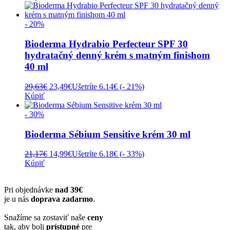
bola:
je:
15,17€.
8,99€.
- 20%
Bioderma Hydrabio Perfecteur SPF 30
hydratačný denný krém s matným finishom
40 ml
Pôvodná
Aktuálna
29,63
€
23,49
€
Ušetríte 6.14€ (
- 21%
)
cena
cena
Kúpiť
bola:
je:
29,63€.
23,49€.
- 30%
Bioderma Sébium Sensitive krém 30 ml
Pôvodná
Aktuálna
21,17
€
14,99
€
Ušetríte 6.18€ (
- 33%
)
cena
cena
Kúpiť
bola:
je:
21,17€.
14,99€.
Pri objednávke
nad 39€
je u nás
doprava zadarmo
.
Snažíme sa zostaviť naše
ceny
tak, aby boli
prístupné
pre