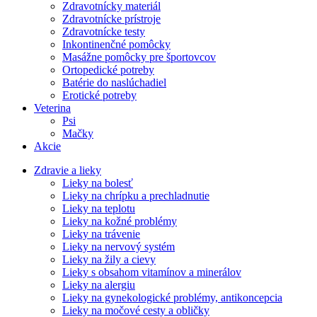
Zdravotnícky materiál
Zdravotnícke prístroje
Zdravotnícke testy
Inkontinenčné pomôcky
Masážne pomôcky pre športovcov
Ortopedické potreby
Batérie do naslúchadiel
Erotické potreby
Veterina
Psi
Mačky
Akcie
Zdravie a lieky
Lieky na bolesť
Lieky na chrípku a prechladnutie
Lieky na teplotu
Lieky na kožné problémy
Lieky na trávenie
Lieky na nervový systém
Lieky na žily a cievy
Lieky s obsahom vitamínov a minerálov
Lieky na alergiu
Lieky na gynekologické problémy, antikoncepcia
Lieky na močové cesty a obličky