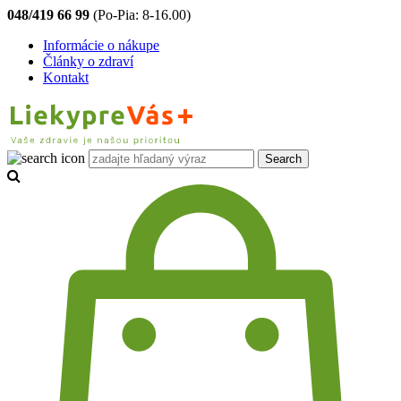
048/419 66 99
(Po-Pia: 8-16.00)
Informácie o nákupe
Články o zdraví
Kontakt