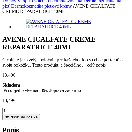
Domov
Shop
Kozmetika
Dermokozmetika
Dermokozmetika na
pleť
Dermokozmetika pleťové krémy
AVENE CICALFATE
CREME REPARATRICE 40ML
AVENE CICALFATE CREME
REPARATRICE 40ML
Cicalfate je skvelý spoločník pre každého, kto sa chce postarať o
svoju pokožku. Tento produkt je špeciálne ...
celý popis
13,49
€
Skladom
Pri objednávke nad 39€ doprava zadarmo
13,49
€
množstvo
AVENE
Pridať do košíka
CICALFATE
CREME
Popis
REPARATRICE