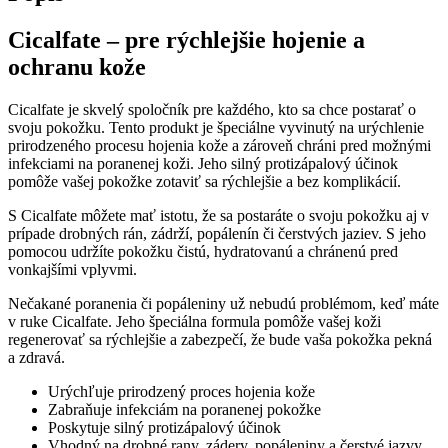
40ML
Cicalfate – pre rýchlejšie hojenie a
ochranu kože
Cicalfate je skvelý spoločník pre každého, kto sa chce postarať o
svoju pokožku. Tento produkt je špeciálne vyvinutý na urýchlenie
prirodzeného procesu hojenia kože a zároveň chráni pred možnými
infekciami na poranenej koži. Jeho silný protizápalový účinok
pomôže vašej pokožke zotaviť sa rýchlejšie a bez komplikácií.
S Cicalfate môžete mať istotu, že sa postaráte o svoju pokožku aj v
prípade drobných rán, zádrží, popálenín či čerstvých jaziev. S jeho
pomocou udržíte pokožku čistú, hydratovanú a chránenú pred
vonkajšími vplyvmi.
Nečakané poranenia či popáleniny už nebudú problémom, keď máte
v ruke Cicalfate. Jeho špeciálna formula pomôže vašej koži
regenerovať sa rýchlejšie a zabezpečí, že bude vaša pokožka pekná
a zdravá.
Urýchľuje prirodzený proces hojenia kože
Zabraňuje infekciám na poranenej pokožke
Poskytuje silný protizápalový účinok
Vhodný na drobné rany, zádery, popáleniny a čerstvé jazvy