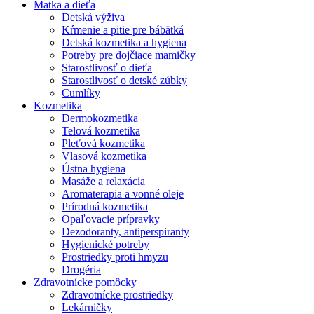
Matka a dieťa
Detská výživa
Kŕmenie a pitie pre bábätká
Detská kozmetika a hygiena
Potreby pre dojčiace mamičky
Starostlivosť o dieťa
Starostlivosť o detské zúbky
Cumlíky
Kozmetika
Dermokozmetika
Telová kozmetika
Pleťová kozmetika
Vlasová kozmetika
Ústna hygiena
Masáže a relaxácia
Aromaterapia a vonné oleje
Prírodná kozmetika
Opaľovacie prípravky
Dezodoranty, antiperspiranty
Hygienické potreby
Prostriedky proti hmyzu
Drogéria
Zdravotnícke pomôcky
Zdravotnícke prostriedky
Lekárničky