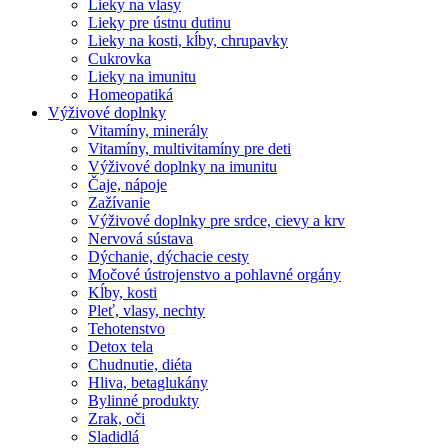
Lieky na vlasy
Lieky pre ústnu dutinu
Lieky na kosti, kĺby, chrupavky
Cukrovka
Lieky na imunitu
Homeopatiká
Výživové doplnky
Vitamíny, minerály
Vitamíny, multivitamíny pre deti
Výživové doplnky na imunitu
Čaje, nápoje
Zažívanie
Výživové doplnky pre srdce, cievy a krv
Nervová sústava
Dýchanie, dýchacie cesty
Močové ústrojenstvo a pohlavné orgány
Kĺby, kosti
Pleť, vlasy, nechty
Tehotenstvo
Detox tela
Chudnutie, diéta
Hliva, betaglukány
Bylinné produkty
Zrak, oči
Sladidlá