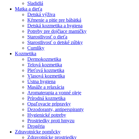
Sladidlá
Matka a dieťa
Detská výživa
Kŕmenie a pitie pre bábätká
Detská kozmetika a hygiena
Potreby pre dojčiace mamičky
Starostlivosť o dieťa
Starostlivosť o detské zúbky
Cumlíky
Kozmetika
Dermokozmetika
Telová kozmetika
Pleťová kozmetika
Vlasová kozmetika
Ústna hygiena
Masáže a relaxácia
Aromaterapia a vonné oleje
Prírodná kozmetika
Opaľovacie prípravky
Dezodoranty, antiperspiranty
Hygienické potreby
Prostriedky proti hmyzu
Drogéria
Zdravotnícke pomôcky
Zdravotnícke prostriedky