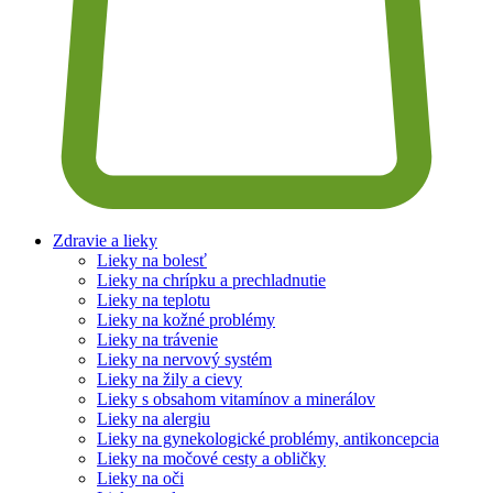
Zdravie a lieky
Lieky na bolesť
Lieky na chrípku a prechladnutie
Lieky na teplotu
Lieky na kožné problémy
Lieky na trávenie
Lieky na nervový systém
Lieky na žily a cievy
Lieky s obsahom vitamínov a minerálov
Lieky na alergiu
Lieky na gynekologické problémy, antikoncepcia
Lieky na močové cesty a obličky
Lieky na oči