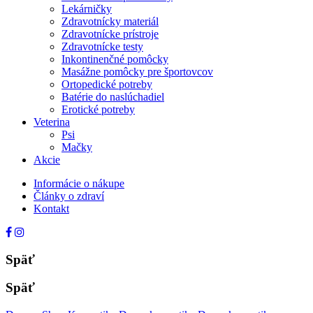
Lekárničky
Zdravotnícky materiál
Zdravotnícke prístroje
Zdravotnícke testy
Inkontinenčné pomôcky
Masážne pomôcky pre športovcov
Ortopedické potreby
Batérie do naslúchadiel
Erotické potreby
Veterina
Psi
Mačky
Akcie
Informácie o nákupe
Články o zdraví
Kontakt
Späť
Späť