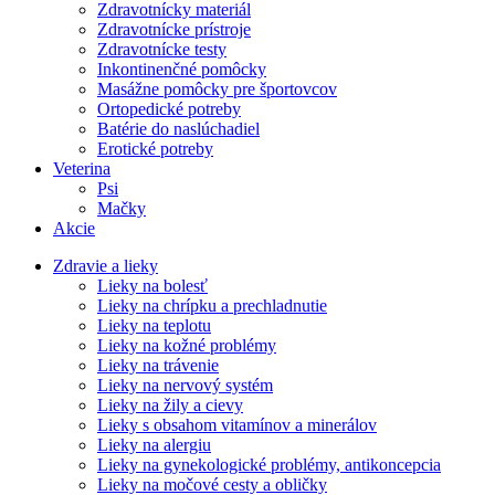
Zdravotnícky materiál
Zdravotnícke prístroje
Zdravotnícke testy
Inkontinenčné pomôcky
Masážne pomôcky pre športovcov
Ortopedické potreby
Batérie do naslúchadiel
Erotické potreby
Veterina
Psi
Mačky
Akcie
Zdravie a lieky
Lieky na bolesť
Lieky na chrípku a prechladnutie
Lieky na teplotu
Lieky na kožné problémy
Lieky na trávenie
Lieky na nervový systém
Lieky na žily a cievy
Lieky s obsahom vitamínov a minerálov
Lieky na alergiu
Lieky na gynekologické problémy, antikoncepcia
Lieky na močové cesty a obličky