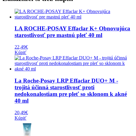
LA ROCHE-POSAY Effaclar K+ Obnovujúca
starostlivosť pre mastnú pleť 40 ml
22,49
€
Kúpiť
La Roche-Posay LRP Effaclar DUO+ M -
trojitá účinná starostlivosť proti
nedokonalostiam pre pleť so sklonom k akné
40 ml
20,49
€
Kúpiť