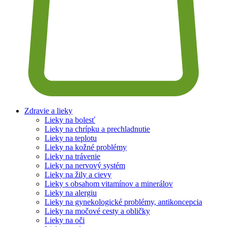
Zdravie a lieky
Lieky na bolesť
Lieky na chrípku a prechladnutie
Lieky na teplotu
Lieky na kožné problémy
Lieky na trávenie
Lieky na nervový systém
Lieky na žily a cievy
Lieky s obsahom vitamínov a minerálov
Lieky na alergiu
Lieky na gynekologické problémy, antikoncepcia
Lieky na močové cesty a obličky
Lieky na oči