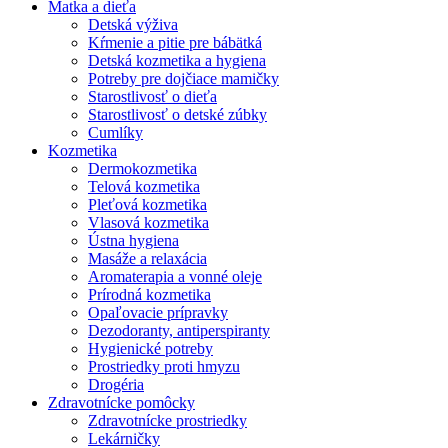
Matka a dieťa
Detská výživa
Kŕmenie a pitie pre bábätká
Detská kozmetika a hygiena
Potreby pre dojčiace mamičky
Starostlivosť o dieťa
Starostlivosť o detské zúbky
Cumlíky
Kozmetika
Dermokozmetika
Telová kozmetika
Pleťová kozmetika
Vlasová kozmetika
Ústna hygiena
Masáže a relaxácia
Aromaterapia a vonné oleje
Prírodná kozmetika
Opaľovacie prípravky
Dezodoranty, antiperspiranty
Hygienické potreby
Prostriedky proti hmyzu
Drogéria
Zdravotnícke pomôcky
Zdravotnícke prostriedky
Lekárničky