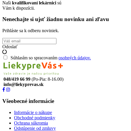
Naši
kvalifikovaní lekárnici
sú
Vám k dispozícii.
Nenechajte si ujsť žiadnu novinku ani zľavu
Prihláste sa k odberu noviniek.
Odoslať
Súhlasím so spracovaním
osobných údajov.
048/419 66 99
(Po-Pia: 8-16.00)
info@liekyprevas.sk
Všeobecné informácie
Informácie o nákupe
Obchodné podmienky
Ochrana súkromia
Odstúpenie od zmluvy