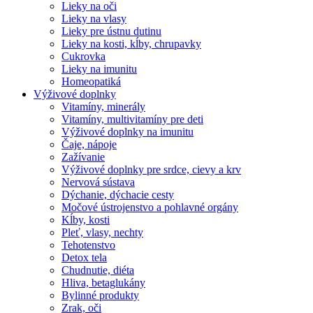
Lieky na oči
Lieky na vlasy
Lieky pre ústnu dutinu
Lieky na kosti, kĺby, chrupavky
Cukrovka
Lieky na imunitu
Homeopatiká
Výživové doplnky
Vitamíny, minerály
Vitamíny, multivitamíny pre deti
Výživové doplnky na imunitu
Čaje, nápoje
Zažívanie
Výživové doplnky pre srdce, cievy a krv
Nervová sústava
Dýchanie, dýchacie cesty
Močové ústrojenstvo a pohlavné orgány
Kĺby, kosti
Pleť, vlasy, nechty
Tehotenstvo
Detox tela
Chudnutie, diéta
Hliva, betaglukány
Bylinné produkty
Zrak, oči