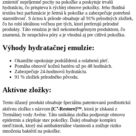
zmierniť nepríjemné pocity na pokožke a poskytuje trvalú
hydratáciu, čo prispieva k rýchlej obnove pokožky. Jeho fluidná
textúra bez parfumácie je šetrná k pokožke a zabezpečuje potrebnú
starostlivosť. S úctou k prírode obsahuje až 91% prírodných zložiek,
čo ho robí ideálnou voľbou pre tých, ktorí preferujú prírodné
produkty. Táto emulzia je tiež nekomedogénnym produktom, čo
znamená, že neupcháva póry a je vhodná aj pre citlivú pokožku.
Výhody hydratačnej emulzie:
Okamžite upokojuje podráždenú a oslabenú pleť.
Pomáha obnoviť kožnú bariéru už po 48 hodinách.
Zabezpečuje 24-hodinovú hydratáciu.
91 % zložiek prírodného pôvodu.
Aktívne zložky:
Tento úžasný produkt obsahuje špeciálnu patentovanú postbiotickú
aktívnu zložku s názvom
[C⁺-Restore]™
, ktorá je získaná z
Termálnej vody Avène. Táto unikátna zložka podporuje obnovu
epidermis a zlepšuje stav pokožky. Ďalej obsahuje komplex
meď/zinok, ktorý má antibakteriálne vlastnosti a znižuje riziko
množenia baktérií na pokožke.