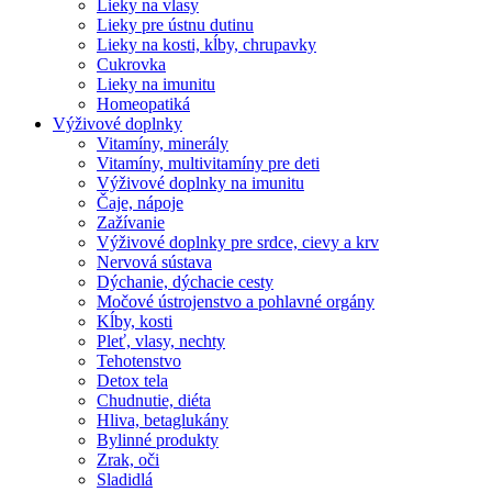
Lieky na vlasy
Lieky pre ústnu dutinu
Lieky na kosti, kĺby, chrupavky
Cukrovka
Lieky na imunitu
Homeopatiká
Výživové doplnky
Vitamíny, minerály
Vitamíny, multivitamíny pre deti
Výživové doplnky na imunitu
Čaje, nápoje
Zažívanie
Výživové doplnky pre srdce, cievy a krv
Nervová sústava
Dýchanie, dýchacie cesty
Močové ústrojenstvo a pohlavné orgány
Kĺby, kosti
Pleť, vlasy, nechty
Tehotenstvo
Detox tela
Chudnutie, diéta
Hliva, betaglukány
Bylinné produkty
Zrak, oči
Sladidlá