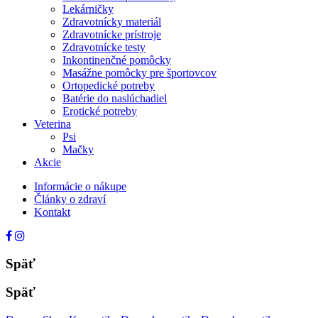
Lekárničky
Zdravotnícky materiál
Zdravotnícke prístroje
Zdravotnícke testy
Inkontinenčné pomôcky
Masážne pomôcky pre športovcov
Ortopedické potreby
Batérie do naslúchadiel
Erotické potreby
Veterina
Psi
Mačky
Akcie
Informácie o nákupe
Články o zdraví
Kontakt
Späť
Späť