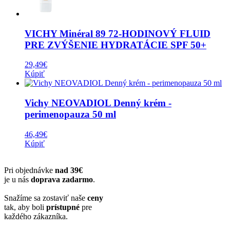
VICHY Minéral 89 72-HODINOVÝ FLUID
PRE ZVÝŠENIE HYDRATÁCIE SPF 50+
29,49
€
Kúpiť
Vichy NEOVADIOL Denný krém -
perimenopauza 50 ml
46,49
€
Kúpiť
Pri objednávke
nad 39€
je u nás
doprava zadarmo
.
Snažíme sa zostaviť naše
ceny
tak, aby boli
prístupné
pre
každého zákazníka.