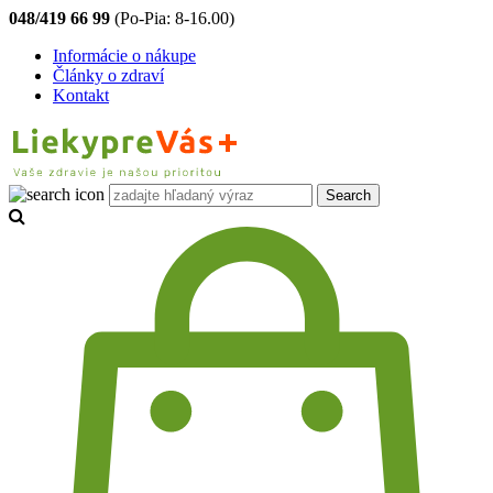
048/419 66 99
(Po-Pia: 8-16.00)
Informácie o nákupe
Články o zdraví
Kontakt