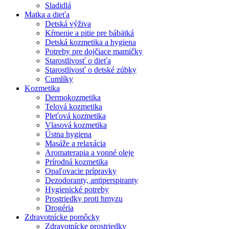
Sladidlá
Matka a dieťa
Detská výživa
Kŕmenie a pitie pre bábätká
Detská kozmetika a hygiena
Potreby pre dojčiace mamičky
Starostlivosť o dieťa
Starostlivosť o detské zúbky
Cumlíky
Kozmetika
Dermokozmetika
Telová kozmetika
Pleťová kozmetika
Vlasová kozmetika
Ústna hygiena
Masáže a relaxácia
Aromaterapia a vonné oleje
Prírodná kozmetika
Opaľovacie prípravky
Dezodoranty, antiperspiranty
Hygienické potreby
Prostriedky proti hmyzu
Drogéria
Zdravotnícke pomôcky
Zdravotnícke prostriedky