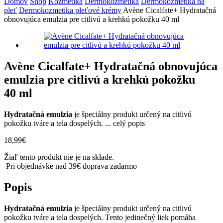
Domov
Shop
Kozmetika
Dermokozmetika
Dermokozmetika na
pleť
Dermokozmetika pleťové krémy
Avène Cicalfate+ Hydratačná
obnovujúca emulzia pre citlivú a krehkú pokožku 40 ml
Avène Cicalfate+ Hydratačná obnovujúca
emulzia pre citlivú a krehkú pokožku
40 ml
Hydratačná emulzia
je špeciálny produkt určený na citlivú
pokožku tváre a tela dospelých. ...
celý popis
18,99
€
Žiaľ tento produkt nie je na sklade.
Pri objednávke nad 39€ doprava zadarmo
Popis
Hydratačná emulzia
je špeciálny produkt určený na citlivú
pokožku tváre a tela dospelých. Tento jedinečný liek pomáha