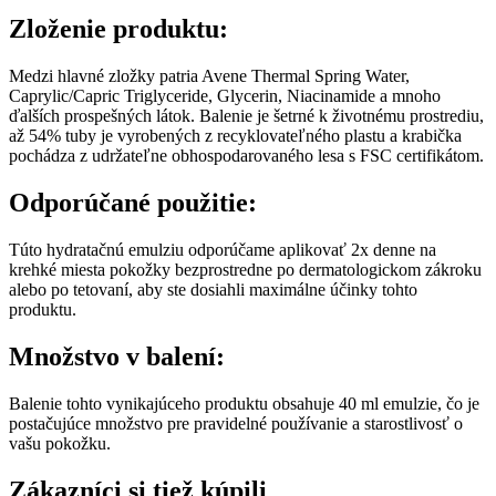
Zloženie produktu:
Medzi hlavné zložky patria Avene Thermal Spring Water,
Caprylic/Capric Triglyceride, Glycerin, Niacinamide a mnoho
ďalších prospešných látok. Balenie je šetrné k životnému prostrediu,
až 54% tuby je vyrobených z recyklovateľného plastu a krabička
pochádza z udržateľne obhospodarovaného lesa s FSC certifikátom.
Odporúčané použitie:
Túto hydratačnú emulziu odporúčame aplikovať 2x denne na
krehké miesta pokožky bezprostredne po dermatologickom zákroku
alebo po tetovaní, aby ste dosiahli maximálne účinky tohto
produktu.
Množstvo v balení:
Balenie tohto vynikajúceho produktu obsahuje 40 ml emulzie, čo je
postačujúce množstvo pre pravidelné používanie a starostlivosť o
vašu pokožku.
Zákazníci si tiež kúpili