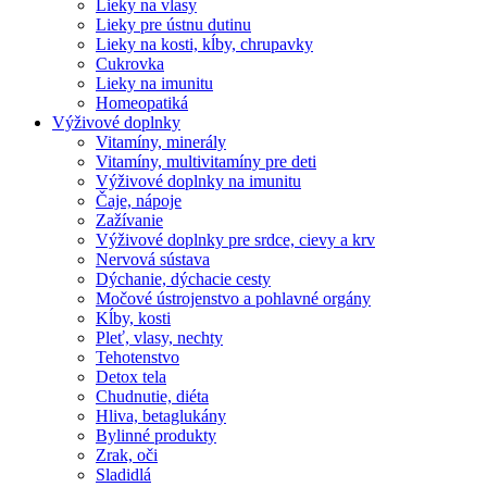
Lieky na vlasy
Lieky pre ústnu dutinu
Lieky na kosti, kĺby, chrupavky
Cukrovka
Lieky na imunitu
Homeopatiká
Výživové doplnky
Vitamíny, minerály
Vitamíny, multivitamíny pre deti
Výživové doplnky na imunitu
Čaje, nápoje
Zažívanie
Výživové doplnky pre srdce, cievy a krv
Nervová sústava
Dýchanie, dýchacie cesty
Močové ústrojenstvo a pohlavné orgány
Kĺby, kosti
Pleť, vlasy, nechty
Tehotenstvo
Detox tela
Chudnutie, diéta
Hliva, betaglukány
Bylinné produkty
Zrak, oči
Sladidlá