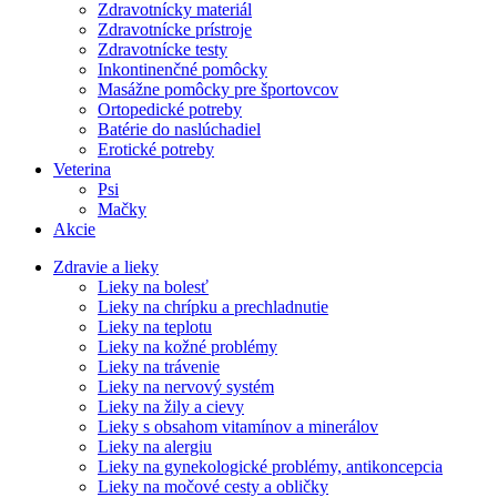
Zdravotnícky materiál
Zdravotnícke prístroje
Zdravotnícke testy
Inkontinenčné pomôcky
Masážne pomôcky pre športovcov
Ortopedické potreby
Batérie do naslúchadiel
Erotické potreby
Veterina
Psi
Mačky
Akcie
Zdravie a lieky
Lieky na bolesť
Lieky na chrípku a prechladnutie
Lieky na teplotu
Lieky na kožné problémy
Lieky na trávenie
Lieky na nervový systém
Lieky na žily a cievy
Lieky s obsahom vitamínov a minerálov
Lieky na alergiu
Lieky na gynekologické problémy, antikoncepcia
Lieky na močové cesty a obličky