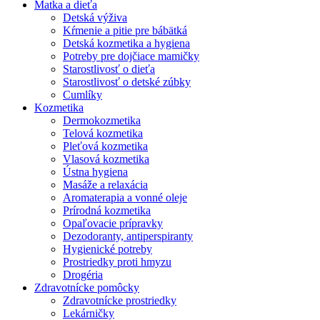
Matka a dieťa
Detská výživa
Kŕmenie a pitie pre bábätká
Detská kozmetika a hygiena
Potreby pre dojčiace mamičky
Starostlivosť o dieťa
Starostlivosť o detské zúbky
Cumlíky
Kozmetika
Dermokozmetika
Telová kozmetika
Pleťová kozmetika
Vlasová kozmetika
Ústna hygiena
Masáže a relaxácia
Aromaterapia a vonné oleje
Prírodná kozmetika
Opaľovacie prípravky
Dezodoranty, antiperspiranty
Hygienické potreby
Prostriedky proti hmyzu
Drogéria
Zdravotnícke pomôcky
Zdravotnícke prostriedky
Lekárničky