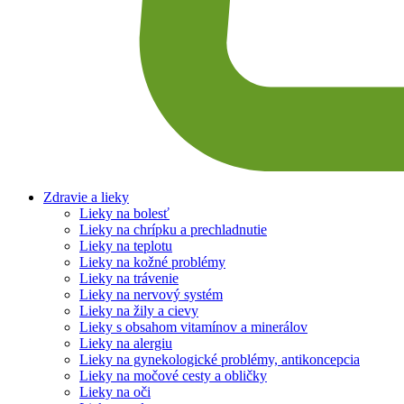
Zdravie a lieky
Lieky na bolesť
Lieky na chrípku a prechladnutie
Lieky na teplotu
Lieky na kožné problémy
Lieky na trávenie
Lieky na nervový systém
Lieky na žily a cievy
Lieky s obsahom vitamínov a minerálov
Lieky na alergiu
Lieky na gynekologické problémy, antikoncepcia
Lieky na močové cesty a obličky
Lieky na oči