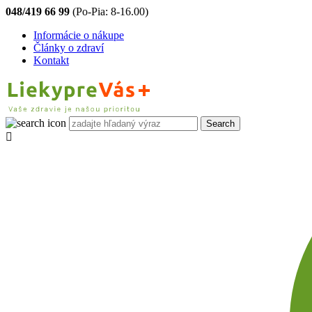
048/419 66 99
(Po-Pia: 8-16.00)
Informácie o nákupe
Články o zdraví
Kontakt