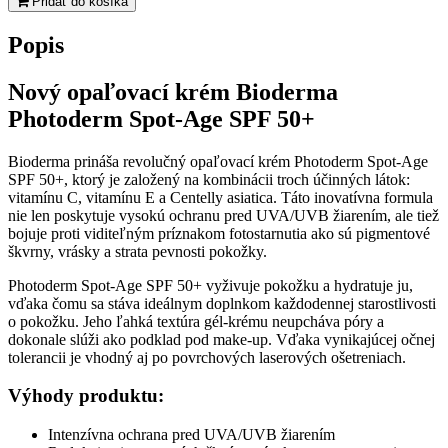
Pridať do košíka
Photoderm
Spot-
Popis
Age
SPF50+
gel-
Nový opaľovací krém Bioderma
krém
Photoderm Spot-Age SPF 50+
40
ml
Bioderma prináša revolučný opaľovací krém Photoderm Spot-Age
SPF 50+, ktorý je založený na kombinácii troch účinných látok:
vitamínu C, vitamínu E a Centelly asiatica. Táto inovatívna formula
nie len poskytuje vysokú ochranu pred UVA/UVB žiarením, ale tiež
bojuje proti viditeľným príznakom fotostarnutia ako sú pigmentové
škvrny, vrásky a strata pevnosti pokožky.
Photoderm Spot-Age SPF 50+ vyživuje pokožku a hydratuje ju,
vďaka čomu sa stáva ideálnym doplnkom každodennej starostlivosti
o pokožku. Jeho ľahká textúra gél-krému neupcháva póry a
dokonale slúži ako podklad pod make-up. Vďaka vynikajúcej očnej
tolerancii je vhodný aj po povrchových laserových ošetreniach.
Výhody produktu:
Intenzívna ochrana pred UVA/UVB žiarením