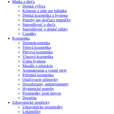
Matka a dieťa
Detská výživa
Kŕmenie a pitie pre bábätká
Detská kozmetika a hygiena
Potreby pre dojčiace mamičky
Starostlivosť o dieťa
Starostlivosť o detské zúbky
Cumlíky
Kozmetika
Dermokozmetika
Telová kozmetika
Pleťová kozmetika
Vlasová kozmetika
Ústna hygiena
Masáže a relaxácia
Aromaterapia a vonné oleje
Prírodná kozmetika
Opaľovacie prípravky
Dezodoranty, antiperspiranty
Hygienické potreby
Prostriedky proti hmyzu
Drogéria
Zdravotnícke pomôcky
Zdravotnícke prostriedky
Lekárničky