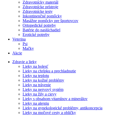
Zdravotnícky materiál
Zdravotnícke prístroje
Zdravotnícke testy
Inkontinenčné pomôcky
Masážne pomôcky pre športovcov
Ortopedické potreby
Batérie do naslúchadiel
Erotické potreby
Veterina
Psi
Mačky
Akcie
Zdravie a lieky
Lieky na bolesť
Lieky na chrípku a prechladnutie
Lieky na teplotu
Lieky na kožné problémy
Lieky na trávenie
Lieky na nervový systém
Lieky na žily a cievy
Lieky s obsahom vitamínov a minerálov
Lieky na alergiu
Lieky na gynekologické problémy, antikoncepcia
Lieky na močové cesty a obličky