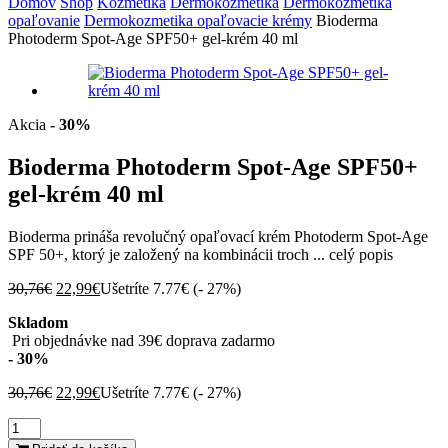
Domov
Shop
Kozmetika
Dermokozmetika
Dermokozmetika
opaľovanie
Dermokozmetika opaľovacie krémy
Bioderma
Photoderm Spot-Age SPF50+ gel-krém 40 ml
Akcia
- 30%
Bioderma Photoderm Spot-Age SPF50+
gel-krém 40 ml
Bioderma prináša revolučný opaľovací krém Photoderm Spot-Age
SPF 50+, ktorý je založený na kombinácii troch ...
celý popis
Pôvodná
Aktuálna
30,76
€
22,99
€
Ušetríte 7.77€ (
- 27%
)
cena
cena
Skladom
bola:
je:
Pri objednávke nad 39€ doprava zadarmo
30,76€.
22,99€.
- 30%
Pôvodná
Aktuálna
30,76
€
22,99
€
Ušetríte 7.77€ (
- 27%
)
cena
cena
množstvo
bola:
je:
Bioderma
30,76€.
22,99€.