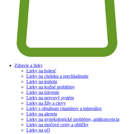
Zdravie a lieky
Lieky na bolesť
Lieky na chrípku a prechladnutie
Lieky na teplotu
Lieky na kožné problémy
Lieky na trávenie
Lieky na nervový systém
Lieky na žily a cievy
Lieky s obsahom vitamínov a minerálov
Lieky na alergiu
Lieky na gynekologické problémy, antikoncepcia
Lieky na močové cesty a obličky
Lieky na oči