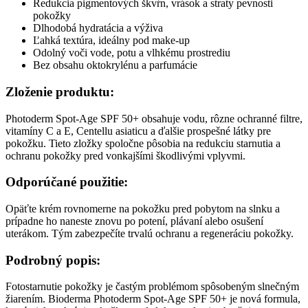
Redukcia pigmentových škvŕn, vrások a straty pevnosti
pokožky
Dlhodobá hydratácia a výživa
Ľahká textúra, ideálny pod make-up
Odolný voči vode, potu a vlhkému prostrediu
Bez obsahu oktokrylénu a parfumácie
Zloženie produktu:
Photoderm Spot-Age SPF 50+ obsahuje vodu, rôzne ochranné filtre,
vitamíny C a E, Centellu asiaticu a ďalšie prospešné látky pre
pokožku. Tieto zložky spoločne pôsobia na redukciu starnutia a
ochranu pokožky pred vonkajšími škodlivými vplyvmi.
Odporúčané použitie:
Opäťte krém rovnomerne na pokožku pred pobytom na slnku a
prípadne ho naneste znovu po potení, plávaní alebo osušení
uterákom. Tým zabezpečíte trvalú ochranu a regeneráciu pokožky.
Podrobný popis:
Fotostarnutie pokožky je častým problémom spôsobeným slnečným
žiarením. Bioderma Photoderm Spot-Age SPF 50+ je nová formula,