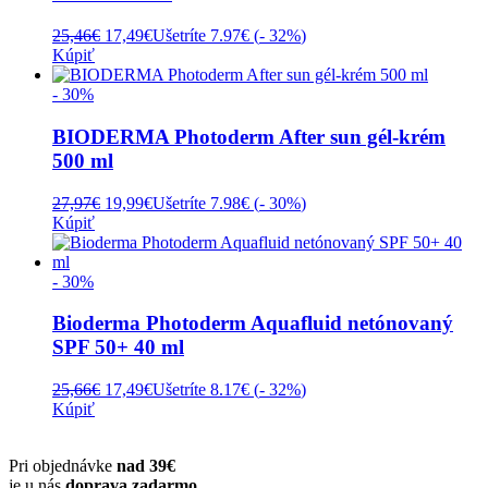
Pôvodná
Aktuálna
25,46
€
17,49
€
Ušetríte 7.97€ (
- 32%
)
cena
cena
Kúpiť
bola:
je:
25,46€.
17,49€.
- 30%
BIODERMA Photoderm After sun gél-krém
500 ml
Pôvodná
Aktuálna
27,97
€
19,99
€
Ušetríte 7.98€ (
- 30%
)
cena
cena
Kúpiť
bola:
je:
27,97€.
19,99€.
- 30%
Bioderma Photoderm Aquafluid netónovaný
SPF 50+ 40 ml
Pôvodná
Aktuálna
25,66
€
17,49
€
Ušetríte 8.17€ (
- 32%
)
cena
cena
Kúpiť
bola:
je:
25,66€.
17,49€.
Pri objednávke
nad 39€
je u nás
doprava zadarmo
.