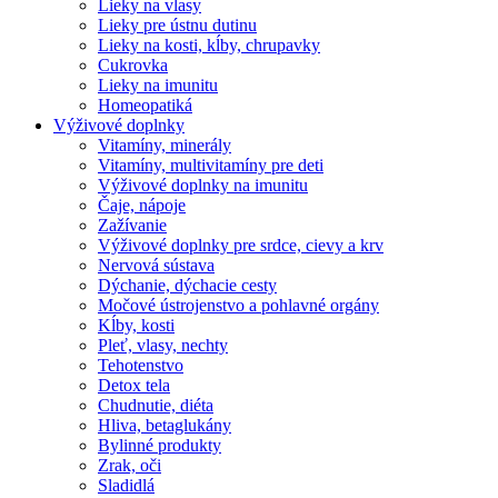
Lieky na vlasy
Lieky pre ústnu dutinu
Lieky na kosti, kĺby, chrupavky
Cukrovka
Lieky na imunitu
Homeopatiká
Výživové doplnky
Vitamíny, minerály
Vitamíny, multivitamíny pre deti
Výživové doplnky na imunitu
Čaje, nápoje
Zažívanie
Výživové doplnky pre srdce, cievy a krv
Nervová sústava
Dýchanie, dýchacie cesty
Močové ústrojenstvo a pohlavné orgány
Kĺby, kosti
Pleť, vlasy, nechty
Tehotenstvo
Detox tela
Chudnutie, diéta
Hliva, betaglukány
Bylinné produkty
Zrak, oči
Sladidlá