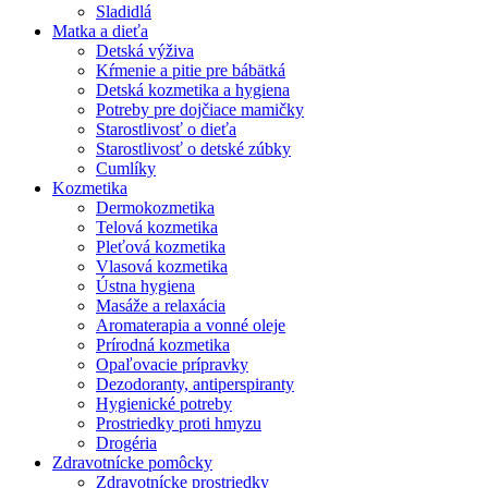
Sladidlá
Matka a dieťa
Detská výživa
Kŕmenie a pitie pre bábätká
Detská kozmetika a hygiena
Potreby pre dojčiace mamičky
Starostlivosť o dieťa
Starostlivosť o detské zúbky
Cumlíky
Kozmetika
Dermokozmetika
Telová kozmetika
Pleťová kozmetika
Vlasová kozmetika
Ústna hygiena
Masáže a relaxácia
Aromaterapia a vonné oleje
Prírodná kozmetika
Opaľovacie prípravky
Dezodoranty, antiperspiranty
Hygienické potreby
Prostriedky proti hmyzu
Drogéria
Zdravotnícke pomôcky
Zdravotnícke prostriedky