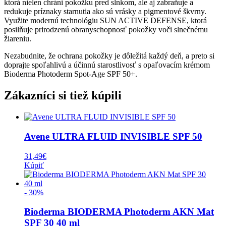
ktorá nielen chráni pokožku pred slnkom, ale aj zabraňuje a
redukuje príznaky starnutia ako sú vrásky a pigmentové škvrny.
Využite modernú technológiu SUN ACTIVE DEFENSE, ktorá
posilňuje prirodzenú obranyschopnosť pokožky voči slnečnému
žiareniu.
Nezabudnite, že ochrana pokožky je dôležitá každý deň, a preto si
doprajte spoľahlivú a účinnú starostlivosť s opaľovacím krémom
Bioderma Photoderm Spot-Age SPF 50+.
Zákazníci si tiež kúpili
Avene ULTRA FLUID INVISIBLE SPF 50
31,49
€
Kúpiť
- 30%
Bioderma BIODERMA Photoderm AKN Mat
SPF 30 40 ml