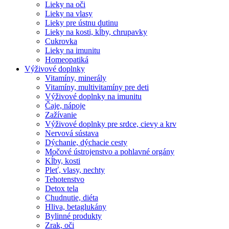
Lieky na oči
Lieky na vlasy
Lieky pre ústnu dutinu
Lieky na kosti, kĺby, chrupavky
Cukrovka
Lieky na imunitu
Homeopatiká
Výživové doplnky
Vitamíny, minerály
Vitamíny, multivitamíny pre deti
Výživové doplnky na imunitu
Čaje, nápoje
Zažívanie
Výživové doplnky pre srdce, cievy a krv
Nervová sústava
Dýchanie, dýchacie cesty
Močové ústrojenstvo a pohlavné orgány
Kĺby, kosti
Pleť, vlasy, nechty
Tehotenstvo
Detox tela
Chudnutie, diéta
Hliva, betaglukány
Bylinné produkty
Zrak, oči