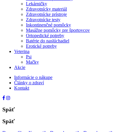
Lekárničky
Zdravotnícky materiál
Zdravotnícke prístroje
Zdravotnícke testy
Inkontinenčné pomôcky
Masážne pomôcky pre športovcov
Ortopedické potreby
Batérie do naslúchadiel
Erotické potreby
Veterina
Psi
Mačky
Akcie
Informácie o nákupe
Články o zdraví
Kontakt
Späť
Späť