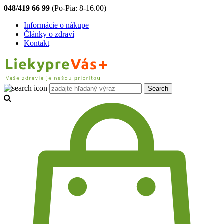
048/419 66 99
(Po-Pia: 8-16.00)
Informácie o nákupe
Články o zdraví
Kontakt