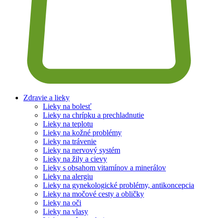
Zdravie a lieky
Lieky na bolesť
Lieky na chrípku a prechladnutie
Lieky na teplotu
Lieky na kožné problémy
Lieky na trávenie
Lieky na nervový systém
Lieky na žily a cievy
Lieky s obsahom vitamínov a minerálov
Lieky na alergiu
Lieky na gynekologické problémy, antikoncepcia
Lieky na močové cesty a obličky
Lieky na oči
Lieky na vlasy