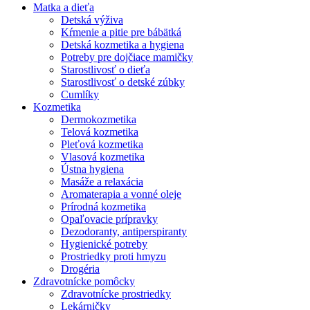
Matka a dieťa
Detská výživa
Kŕmenie a pitie pre bábätká
Detská kozmetika a hygiena
Potreby pre dojčiace mamičky
Starostlivosť o dieťa
Starostlivosť o detské zúbky
Cumlíky
Kozmetika
Dermokozmetika
Telová kozmetika
Pleťová kozmetika
Vlasová kozmetika
Ústna hygiena
Masáže a relaxácia
Aromaterapia a vonné oleje
Prírodná kozmetika
Opaľovacie prípravky
Dezodoranty, antiperspiranty
Hygienické potreby
Prostriedky proti hmyzu
Drogéria
Zdravotnícke pomôcky
Zdravotnícke prostriedky
Lekárničky