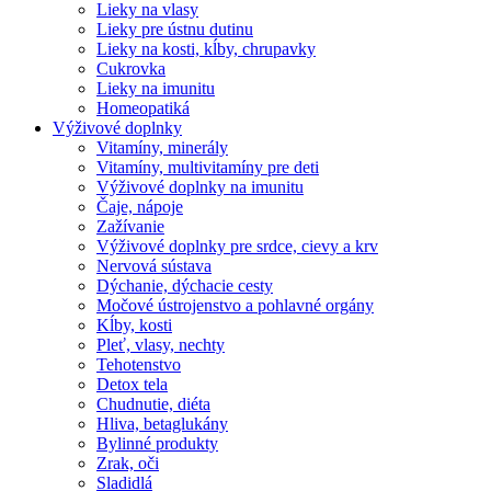
Lieky na vlasy
Lieky pre ústnu dutinu
Lieky na kosti, kĺby, chrupavky
Cukrovka
Lieky na imunitu
Homeopatiká
Výživové doplnky
Vitamíny, minerály
Vitamíny, multivitamíny pre deti
Výživové doplnky na imunitu
Čaje, nápoje
Zažívanie
Výživové doplnky pre srdce, cievy a krv
Nervová sústava
Dýchanie, dýchacie cesty
Močové ústrojenstvo a pohlavné orgány
Kĺby, kosti
Pleť, vlasy, nechty
Tehotenstvo
Detox tela
Chudnutie, diéta
Hliva, betaglukány
Bylinné produkty
Zrak, oči
Sladidlá