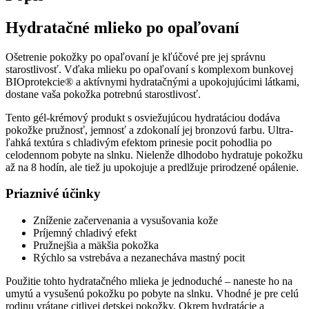
gél-
krém
Hydratačné mlieko po opaľovaní
500
ml
Ošetrenie pokožky po opaľovaní je kľúčové pre jej správnu
starostlivosť. Vďaka mlieku po opaľovaní s komplexom bunkovej
BIOprotekcie® a aktívnymi hydratačnými a upokojujúcimi látkami,
dostane vaša pokožka potrebnú starostlivosť.
Tento gél-krémový produkt s osviežujúcou hydratáciou dodáva
pokožke pružnosť, jemnosť a zdokonalí jej bronzovú farbu. Ultra-
ľahká textúra s chladivým efektom prinesie pocit pohodlia po
celodennom pobyte na slnku. Nielenže dlhodobo hydratuje pokožku
až na 8 hodín, ale tiež ju upokojuje a predlžuje prirodzené opálenie.
Priaznivé účinky
Zníženie začervenania a vysušovania kože
Príjemný chladivý efekt
Pružnejšia a mäkšia pokožka
Rýchlo sa vstrebáva a nezanecháva mastný pocit
Použitie tohto hydratačného mlieka je jednoduché – naneste ho na
umytú a vysušenú pokožku po pobyte na slnku. Vhodné je pre celú
rodinu vrátane citlivej detskej pokožky. Okrem hydratácie a