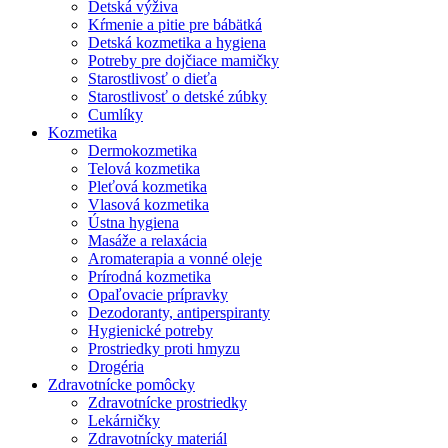
Detská výživa
Kŕmenie a pitie pre bábätká
Detská kozmetika a hygiena
Potreby pre dojčiace mamičky
Starostlivosť o dieťa
Starostlivosť o detské zúbky
Cumlíky
Kozmetika
Dermokozmetika
Telová kozmetika
Pleťová kozmetika
Vlasová kozmetika
Ústna hygiena
Masáže a relaxácia
Aromaterapia a vonné oleje
Prírodná kozmetika
Opaľovacie prípravky
Dezodoranty, antiperspiranty
Hygienické potreby
Prostriedky proti hmyzu
Drogéria
Zdravotnícke pomôcky
Zdravotnícke prostriedky
Lekárničky
Zdravotnícky materiál