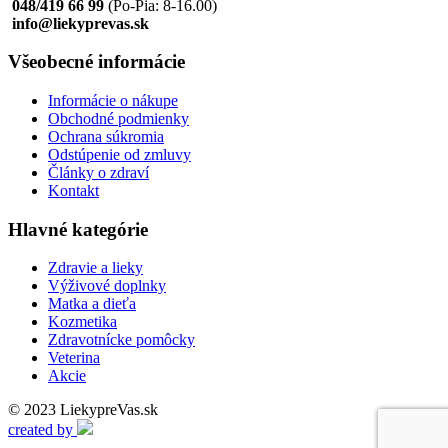
048/419 66 99
(Po-Pia: 8-16.00)
info@liekyprevas.sk
Všeobecné informácie
Informácie o nákupe
Obchodné podmienky
Ochrana súkromia
Odstúpenie od zmluvy
Články o zdraví
Kontakt
Hlavné kategórie
Zdravie a lieky
Výživové doplnky
Matka a dieťa
Kozmetika
Zdravotnícke pomôcky
Veterina
Akcie
© 2023 LiekypreVas.sk
created by