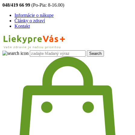
048/419 66 99
(Po-Pia: 8-16.00)
Informácie o nákupe
Články o zdraví
Kontakt