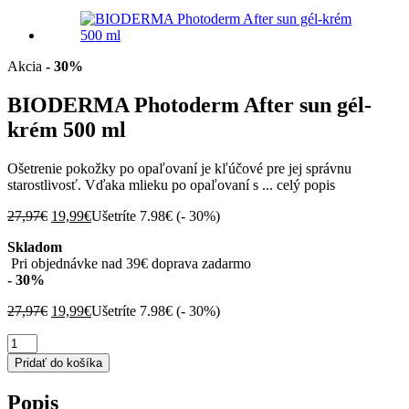
Akcia
- 30%
BIODERMA Photoderm After sun gél-
krém 500 ml
Ošetrenie pokožky po opaľovaní je kľúčové pre jej správnu
starostlivosť. Vďaka mlieku po opaľovaní s ...
celý popis
Pôvodná
Aktuálna
27,97
€
19,99
€
Ušetríte 7.98€ (
- 30%
)
cena
cena
Skladom
bola:
je:
Pri objednávke nad 39€ doprava zadarmo
27,97€.
19,99€.
- 30%
Pôvodná
Aktuálna
27,97
€
19,99
€
Ušetríte 7.98€ (
- 30%
)
cena
cena
množstvo
bola:
je:
BIODERMA
27,97€.
19,99€.
Pridať do košíka
Photoderm
After
Popis
sun