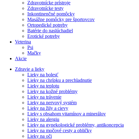
Zdravotnícke prístroje
Zdravotnícke testy
Inkontinenčné pomôcky
Masážne pomôcky pre športovcov
Ortopedické potreby
Batérie do naslúchadiel
Erotické potreby
Veterina
Psi
Mačky
Akcie
Zdravie a lieky
Lieky na bolesť
Lieky na chrípku a prechladnutie
Lieky na teplotu
Lieky na kožné problémy
Lieky na trávenie
Lieky na nervový systém
Lieky na žily a cievy
Lieky s obsahom vitamínov a minerálov
Lieky na alergiu
Lieky na gynekologické problémy, antikoncepcia
Lieky na močové cesty a obličky
Lieky na oči