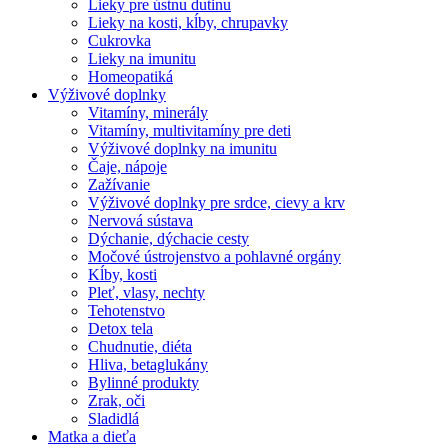
Lieky pre ústnu dutinu
Lieky na kosti, kĺby, chrupavky
Cukrovka
Lieky na imunitu
Homeopatiká
Výživové doplnky
Vitamíny, minerály
Vitamíny, multivitamíny pre deti
Výživové doplnky na imunitu
Čaje, nápoje
Zažívanie
Výživové doplnky pre srdce, cievy a krv
Nervová sústava
Dýchanie, dýchacie cesty
Močové ústrojenstvo a pohlavné orgány
Kĺby, kosti
Pleť, vlasy, nechty
Tehotenstvo
Detox tela
Chudnutie, diéta
Hliva, betaglukány
Bylinné produkty
Zrak, oči
Sladidlá
Matka a dieťa