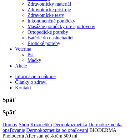
Zdravotnícky materiál
Zdravotnícke prístroje
Zdravotnícke testy
Inkontinenčné pomôcky
Masážne pomôcky pre športovcov
Ortopedické potreby
Batérie do naslúchadiel
Erotické potreby
Veterina
Psi
Mačky
Akcie
Informácie o nákupe
Články o zdraví
Kontakt
Späť
Späť
Domov
Shop
Kozmetika
Dermokozmetika
Dermokozmetika
opaľovanie
Dermokozmetika po opaľovaní
BIODERMA
Photoderm After sun gél-krém 500 ml