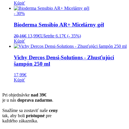
cena
cena
Kúpiť
bola:
je:
25,70€.
19,49€.
- 30%
Bioderma Sensibio AR+ Micelárny gél
Pôvodná
Aktuálna
20,16
€
13,99
€
Ušetríte 6.17€ (
- 35%
)
cena
cena
Kúpiť
bola:
je:
20,16€.
13,99€.
Vichy Dercos Densi-Solutions - Zhusťujúci
šampón 250 ml
17,99
€
Kúpiť
Pri objednávke
nad 39€
je u nás
doprava zadarmo
.
Snažíme sa zostaviť naše
ceny
tak, aby boli
prístupné
pre
každého zákazníka.