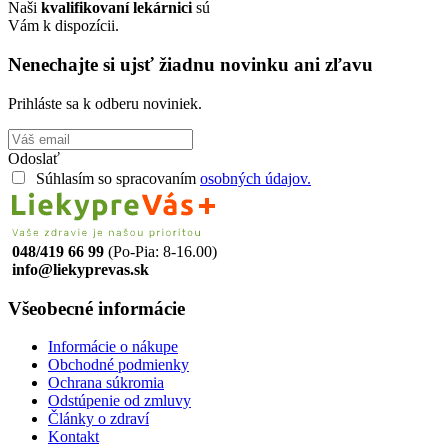
Naši
kvalifikovaní lekárnici
sú
Vám k dispozícii.
Nenechajte si ujsť žiadnu novinku ani zľavu
Prihláste sa k odberu noviniek.
Odoslať
Súhlasím so spracovaním
osobných údajov.
048/419 66 99
(Po-Pia: 8-16.00)
info@liekyprevas.sk
Všeobecné informácie
Informácie o nákupe
Obchodné podmienky
Ochrana súkromia
Odstúpenie od zmluvy
Články o zdraví
Kontakt