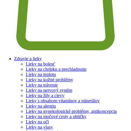
Zdravie a lieky
Lieky na bolesť
Lieky na chrípku a prechladnutie
Lieky na teplotu
Lieky na kožné problémy
Lieky na trávenie
Lieky na nervový systém
Lieky na žily a cievy
Lieky s obsahom vitamínov a minerálov
Lieky na alergiu
Lieky na gynekologické problémy, antikoncepcia
Lieky na močové cesty a obličky
Lieky na oči
Lieky na vlasy