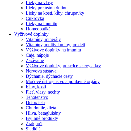
Lieky na vlasy
Lieky pre ústnu dutinu
Lieky na kosti, kĺby, chrupavky
Cukrovka
Lieky na imunitu
Homeopatiká
Výživové doplnky
Vitamíny, minerály
Vitamíny, multivitamíny pre deti
Výživové doplnky na imunitu
Čaje, nápoje
Zažívanie
Výživové doplnky pre srdce, cievy a krv
Nervová sústava
Dýchanie, dýchacie cesty
Močové ústrojenstvo a pohlavné orgány
Kĺby, kosti
Pleť, vlasy, nechty
Tehotenstvo
Detox tela
Chudnutie, diéta
Hliva, betaglukány
Bylinné produkty
Zrak, oči
Sladidlá