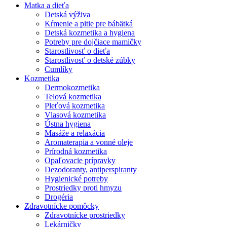
Matka a dieťa
Detská výživa
Kŕmenie a pitie pre bábätká
Detská kozmetika a hygiena
Potreby pre dojčiace mamičky
Starostlivosť o dieťa
Starostlivosť o detské zúbky
Cumlíky
Kozmetika
Dermokozmetika
Telová kozmetika
Pleťová kozmetika
Vlasová kozmetika
Ústna hygiena
Masáže a relaxácia
Aromaterapia a vonné oleje
Prírodná kozmetika
Opaľovacie prípravky
Dezodoranty, antiperspiranty
Hygienické potreby
Prostriedky proti hmyzu
Drogéria
Zdravotnícke pomôcky
Zdravotnícke prostriedky
Lekárničky