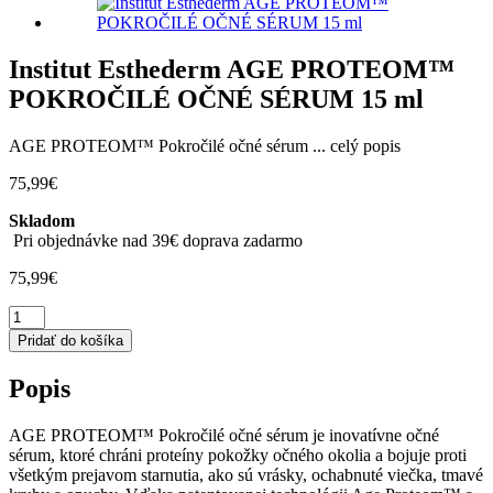
Institut Esthederm AGE PROTEOM™
POKROČILÉ OČNÉ SÉRUM 15 ml
AGE PROTEOM™ Pokročilé očné sérum
...
celý popis
75,99
€
Skladom
Pri objednávke nad 39€ doprava zadarmo
75,99
€
množstvo
Institut
Pridať do košíka
Esthederm
AGE
Popis
PROTEOM™
POKROČILÉ
OČNÉ
AGE PROTEOM™ Pokročilé očné sérum je inovatívne očné
SÉRUM
sérum, ktoré chráni proteíny pokožky očného okolia a bojuje proti
15
všetkým prejavom starnutia, ako sú vrásky, ochabnuté viečka, tmavé
ml