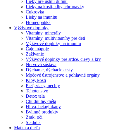
Lieky pre ústnu dutinu
Lieky na kosti, kĺby, chrupavky
Cukrovka
Lieky na imunitu
Homeopatiká
Výživové doplnky
Vitamíny, minerály
Vitamíny, multivitamíny pre deti
Výživové doplnky na imunitu
Čaje, nápoje
Zažívanie
Výživové doplnky pre srdce, cievy a krv
Nervová sústava
Dýchanie, dýchacie cesty
Močové ústrojenstvo a pohlavné orgány
Kĺby, kosti
Pleť, vlasy, nechty
Tehotenstvo
Detox tela
Chudnutie, diéta
Hliva, betaglukány
Bylinné produkty
Zrak, oči
Sladidlá
Matka a dieťa