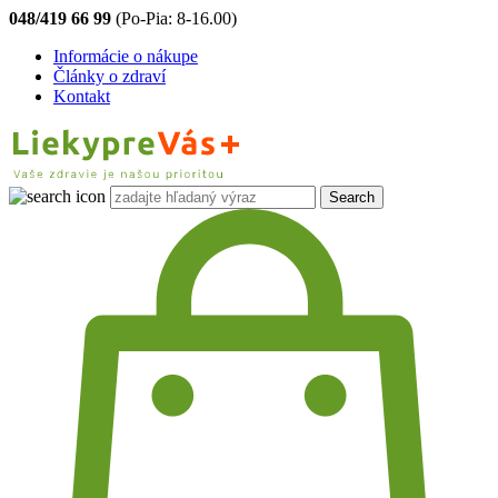
048/419 66 99
(Po-Pia: 8-16.00)
Informácie o nákupe
Články o zdraví
Kontakt