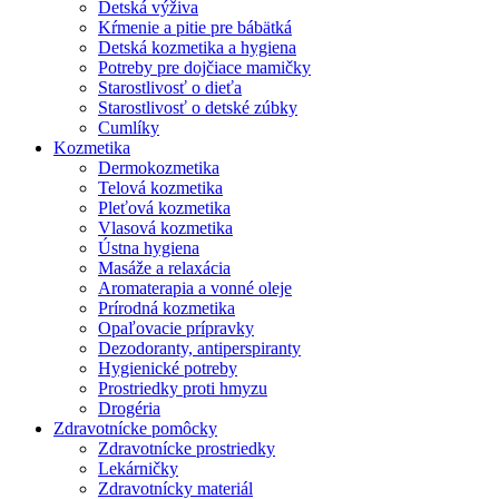
Detská výživa
Kŕmenie a pitie pre bábätká
Detská kozmetika a hygiena
Potreby pre dojčiace mamičky
Starostlivosť o dieťa
Starostlivosť o detské zúbky
Cumlíky
Kozmetika
Dermokozmetika
Telová kozmetika
Pleťová kozmetika
Vlasová kozmetika
Ústna hygiena
Masáže a relaxácia
Aromaterapia a vonné oleje
Prírodná kozmetika
Opaľovacie prípravky
Dezodoranty, antiperspiranty
Hygienické potreby
Prostriedky proti hmyzu
Drogéria
Zdravotnícke pomôcky
Zdravotnícke prostriedky
Lekárničky
Zdravotnícky materiál