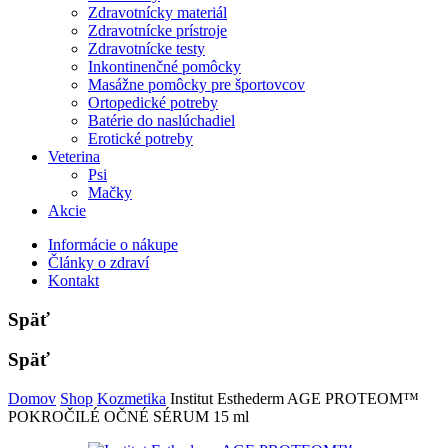
Zdravotnícky materiál
Zdravotnícke prístroje
Zdravotnícke testy
Inkontinenčné pomôcky
Masážne pomôcky pre športovcov
Ortopedické potreby
Batérie do naslúchadiel
Erotické potreby
Veterina
Psi
Mačky
Akcie
Informácie o nákupe
Články o zdraví
Kontakt
Späť
Späť
Domov
Shop
Kozmetika
Institut Esthederm AGE PROTEOM™
POKROČILÉ OČNÉ SÉRUM 15 ml