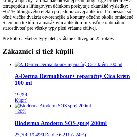
kruhy a opuchy. Vďaka patentovanej technológii Age Proteom™ a
tetrapeptidu s liftingovým účinkom poskytuje okamžité výsledky:
+67 % liftingového efektu po jednorazovej aplikácii. Po mesiaci sú
očné viečka dvakrát otvorenejšie a kontúry očného okolia omladené.
S jemnou textúrou a masážnym aplikátorom zaisťuje optimálnu
starostlivosť pre všetky typy pleti vrátane citlivej.
Pre koho : všetky typy pleti, vrátane citlivej, od 25 rokov.
Zákazníci si tiež kúpili
A-Derma Dermalibour+ reparačný Cica krém
100 ml
19,99
€
Kúpiť
- 20%
Bioderma Atoderm SOS sprej 200ml
Pôvodná
Aktuálna
25,70
€
19,49
€
Ušetríte 6.21€ (
- 24%
)