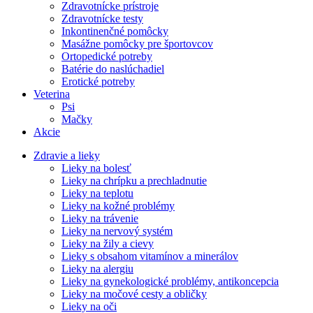
Zdravotnícke prístroje
Zdravotnícke testy
Inkontinenčné pomôcky
Masážne pomôcky pre športovcov
Ortopedické potreby
Batérie do naslúchadiel
Erotické potreby
Veterina
Psi
Mačky
Akcie
Zdravie a lieky
Lieky na bolesť
Lieky na chrípku a prechladnutie
Lieky na teplotu
Lieky na kožné problémy
Lieky na trávenie
Lieky na nervový systém
Lieky na žily a cievy
Lieky s obsahom vitamínov a minerálov
Lieky na alergiu
Lieky na gynekologické problémy, antikoncepcia
Lieky na močové cesty a obličky
Lieky na oči